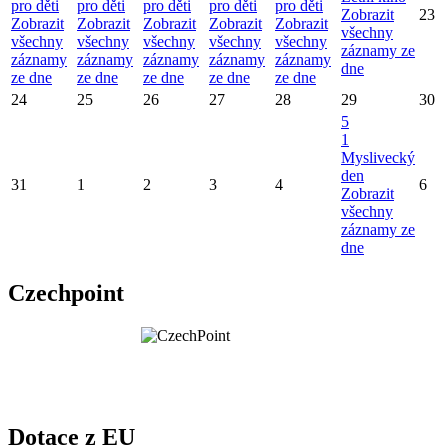
pro děti
pro děti
pro děti
pro děti
pro děti
Zobrazit
23
Zobrazit
Zobrazit
Zobrazit
Zobrazit
Zobrazit
všechny
všechny
všechny
všechny
všechny
všechny
záznamy ze
záznamy
záznamy
záznamy
záznamy
záznamy
dne
ze dne
ze dne
ze dne
ze dne
ze dne
24
25
26
27
28
29
30
5
1
Myslivecký
den
31
1
2
3
4
6
Zobrazit
všechny
záznamy ze
dne
Czechpoint
Dotace z EU