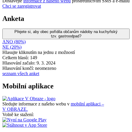
Dostávejte
informace z našeho webu
prostřednictvím SMS a e-mailů
Chci se zaregistrovat
Anketa
Přejete si, aby obec pořídila občanům nádoby na kuchyňský
tzv. gastroodpad?
ANO (80%)
NE (20%)
Hlasujte kliknutím na jednu z možností
Celkem hlasů: 149
Hlasování začalo: 9. 3. 2024
Hlasování končí: neomezeno
seznam všech anket
Mobilní aplikace
Sledujte informace z našeho webu v
mobilní aplikaci –
V OBRAZE.
Volně ke stažení: