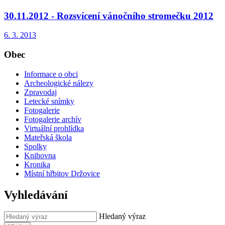
30.11.2012 - Rozsvícení vánočního stromečku 2012
6. 3. 2013
Obec
Informace o obci
Archeologické nálezy
Zpravodaj
Letecké snímky
Fotogalerie
Fotogalerie archív
Virtuální prohlídka
Mateřská škola
Spolky
Knihovna
Kronika
Místní hřbitov Držovice
Vyhledávání
Hledaný výraz