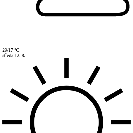
29/17 °C
středa
12. 8.