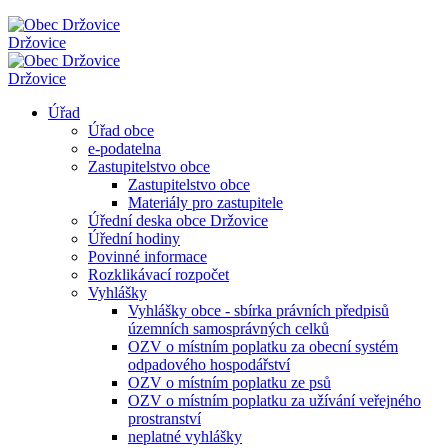
Držovice
Držovice
Úřad
Úřad obce
e-podatelna
Zastupitelstvo obce
Zastupitelstvo obce
Materiály pro zastupitele
Úřední deska obce Držovice
Úřední hodiny
Povinné informace
Rozklikávací rozpočet
Vyhlášky
Vyhlášky obce - sbírka právních předpisů
územních samosprávných celků
OZV o místním poplatku za obecní systém
odpadového hospodářství
OZV o místním poplatku ze psů
OZV o místním poplatku za užívání veřejného
prostranství
neplatné vyhlášky