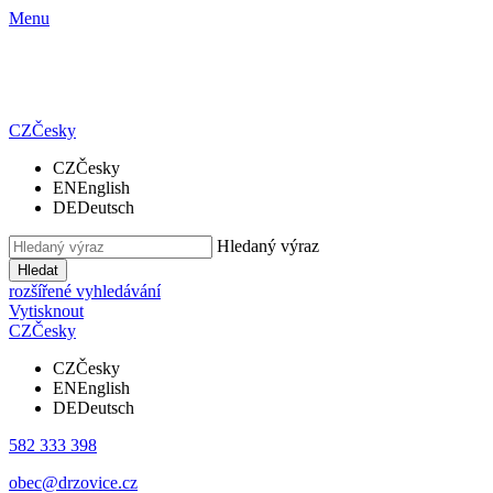
Menu
CZ
Česky
CZ
Česky
EN
English
DE
Deutsch
Hledaný výraz
Hledat
rozšířené vyhledávání
Vytisknout
CZ
Česky
CZ
Česky
EN
English
DE
Deutsch
582 333 398
obec@drzovice.cz