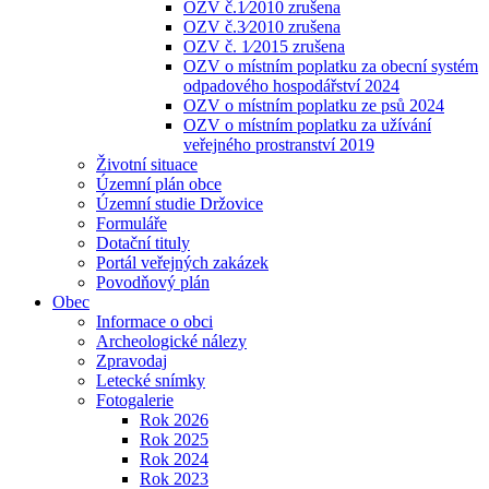
OZV č.1⁄2010 zrušena
OZV č.3⁄2010 zrušena
OZV č. 1⁄2015 zrušena
OZV o místním poplatku za obecní systém
odpadového hospodářství 2024
OZV o místním poplatku ze psů 2024
OZV o místním poplatku za užívání
veřejného prostranství 2019
Životní situace
Územní plán obce
Územní studie Držovice
Formuláře
Dotační tituly
Portál veřejných zakázek
Povodňový plán
Obec
Informace o obci
Archeologické nálezy
Zpravodaj
Letecké snímky
Fotogalerie
Rok 2026
Rok 2025
Rok 2024
Rok 2023