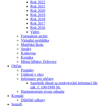
Rok 2022
Rok 2021
Rok 2020
Rok 2019
Rok 2018
Rok 2017
Rok 2016
Video
Fotogalerie archív
Virtuální prohlídka
Mateřská škola
Spolky
Knihovna
Kronika
Místní hřbitov Držovice
Občan
Poplatky
Události v obci
Informace pro občany
Sazebník úhrad za poskytování informací dle
zák. č. 106⁄1999 Sb.
Harmonogram svozu odpadu
Kontakt
Důležité odkazy
Senioři