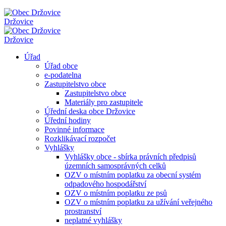
Držovice
Držovice
Úřad
Úřad obce
e-podatelna
Zastupitelstvo obce
Zastupitelstvo obce
Materiály pro zastupitele
Úřední deska obce Držovice
Úřední hodiny
Povinné informace
Rozklikávací rozpočet
Vyhlášky
Vyhlášky obce - sbírka právních předpisů
územních samosprávných celků
OZV o místním poplatku za obecní systém
odpadového hospodářství
OZV o místním poplatku ze psů
OZV o místním poplatku za užívání veřejného
prostranství
neplatné vyhlášky