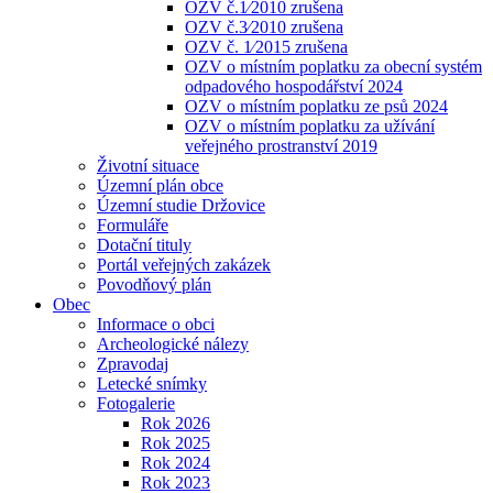
OZV č.1⁄2010 zrušena
OZV č.3⁄2010 zrušena
OZV č. 1⁄2015 zrušena
OZV o místním poplatku za obecní systém
odpadového hospodářství 2024
OZV o místním poplatku ze psů 2024
OZV o místním poplatku za užívání
veřejného prostranství 2019
Životní situace
Územní plán obce
Územní studie Držovice
Formuláře
Dotační tituly
Portál veřejných zakázek
Povodňový plán
Obec
Informace o obci
Archeologické nálezy
Zpravodaj
Letecké snímky
Fotogalerie
Rok 2026
Rok 2025
Rok 2024
Rok 2023