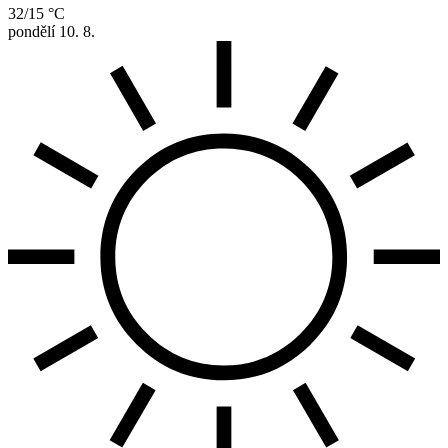
32/15 °C
pondělí
10. 8.