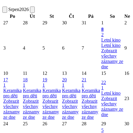
Srpen
2026
Po
Út
St
Čt
Pá
So
Ne
27
28
29
30
31
1
2
8
2
Letní kino
Letní kino
3
4
5
6
7
9
Zobrazit
všechny
záznamy ze
dne
10
11
12
13
14
15
16
17
18
19
20
21
22
1
1
1
1
1
1
Keramika
Keramika
Keramika
Keramika
Keramika
Letní kino
pro děti
pro děti
pro děti
pro děti
pro děti
Zobrazit
23
Zobrazit
Zobrazit
Zobrazit
Zobrazit
Zobrazit
všechny
všechny
všechny
všechny
všechny
všechny
záznamy ze
záznamy
záznamy
záznamy
záznamy
záznamy
dne
ze dne
ze dne
ze dne
ze dne
ze dne
24
25
26
27
28
29
30
5