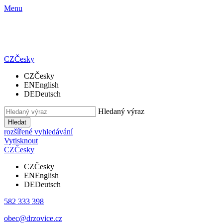
Menu
CZ
Česky
CZ
Česky
EN
English
DE
Deutsch
Hledaný výraz
Hledat
rozšířené vyhledávání
Vytisknout
CZ
Česky
CZ
Česky
EN
English
DE
Deutsch
582 333 398
obec@drzovice.cz