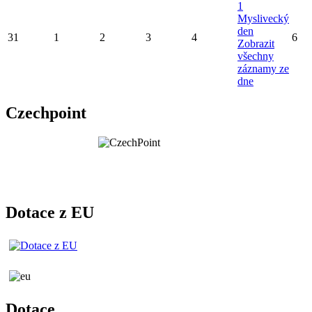
1
Myslivecký
den
31
1
2
3
4
6
Zobrazit
všechny
záznamy ze
dne
Czechpoint
Dotace z EU
Dotace