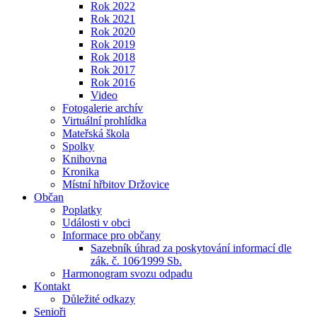
Rok 2022
Rok 2021
Rok 2020
Rok 2019
Rok 2018
Rok 2017
Rok 2016
Video
Fotogalerie archív
Virtuální prohlídka
Mateřská škola
Spolky
Knihovna
Kronika
Místní hřbitov Držovice
Občan
Poplatky
Události v obci
Informace pro občany
Sazebník úhrad za poskytování informací dle
zák. č. 106⁄1999 Sb.
Harmonogram svozu odpadu
Kontakt
Důležité odkazy
Senioři