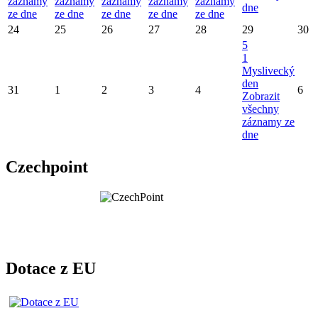
záznamy
záznamy
záznamy
záznamy
záznamy
dne
ze dne
ze dne
ze dne
ze dne
ze dne
24
25
26
27
28
29
30
5
1
Myslivecký
den
31
1
2
3
4
6
Zobrazit
všechny
záznamy ze
dne
Czechpoint
Dotace z EU