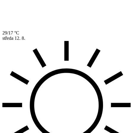
29/17 °C
středa
12. 8.