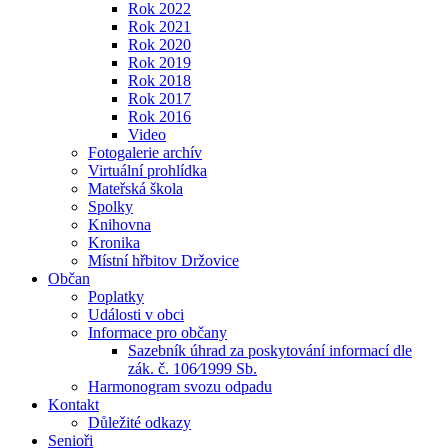
Rok 2022
Rok 2021
Rok 2020
Rok 2019
Rok 2018
Rok 2017
Rok 2016
Video
Fotogalerie archív
Virtuální prohlídka
Mateřská škola
Spolky
Knihovna
Kronika
Místní hřbitov Držovice
Občan
Poplatky
Události v obci
Informace pro občany
Sazebník úhrad za poskytování informací dle
zák. č. 106⁄1999 Sb.
Harmonogram svozu odpadu
Kontakt
Důležité odkazy
Senioři