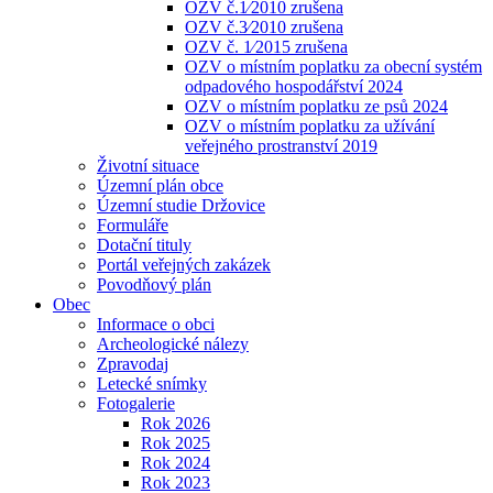
OZV č.1⁄2010 zrušena
OZV č.3⁄2010 zrušena
OZV č. 1⁄2015 zrušena
OZV o místním poplatku za obecní systém
odpadového hospodářství 2024
OZV o místním poplatku ze psů 2024
OZV o místním poplatku za užívání
veřejného prostranství 2019
Životní situace
Územní plán obce
Územní studie Držovice
Formuláře
Dotační tituly
Portál veřejných zakázek
Povodňový plán
Obec
Informace o obci
Archeologické nálezy
Zpravodaj
Letecké snímky
Fotogalerie
Rok 2026
Rok 2025
Rok 2024
Rok 2023