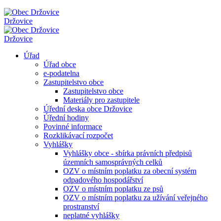
Držovice
Držovice
Úřad
Úřad obce
e-podatelna
Zastupitelstvo obce
Zastupitelstvo obce
Materiály pro zastupitele
Úřední deska obce Držovice
Úřední hodiny
Povinné informace
Rozklikávací rozpočet
Vyhlášky
Vyhlášky obce - sbírka právních předpisů
územních samosprávných celků
OZV o místním poplatku za obecní systém
odpadového hospodářství
OZV o místním poplatku ze psů
OZV o místním poplatku za užívání veřejného
prostranství
neplatné vyhlášky