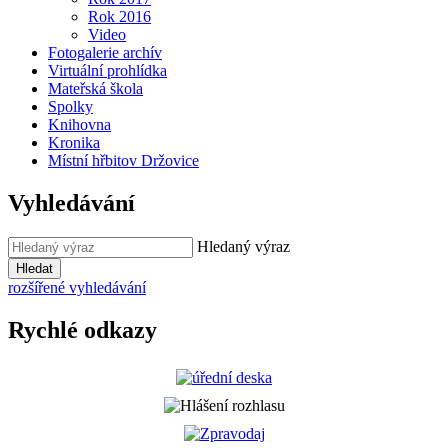
Rok 2016
Video
Fotogalerie archív
Virtuální prohlídka
Mateřská škola
Spolky
Knihovna
Kronika
Místní hřbitov Držovice
Vyhledávání
Hledaný výraz
Hledat
rozšířené vyhledávání
Rychlé odkazy