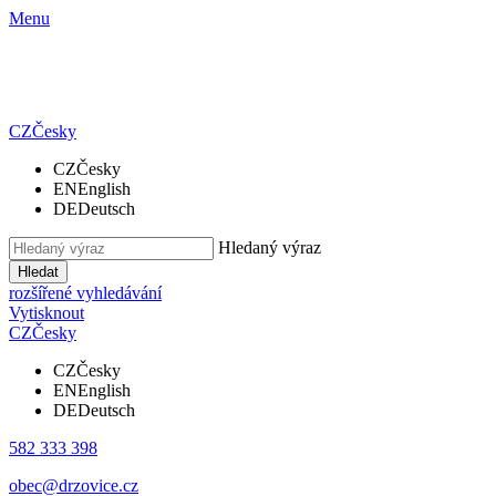
Menu
CZ
Česky
CZ
Česky
EN
English
DE
Deutsch
Hledaný výraz
Hledat
rozšířené vyhledávání
Vytisknout
CZ
Česky
CZ
Česky
EN
English
DE
Deutsch
582 333 398
obec@drzovice.cz