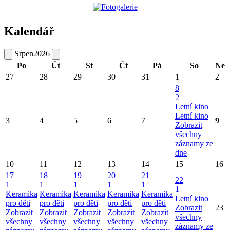
Kalendář
Srpen
2026
Po
Út
St
Čt
Pá
So
Ne
27
28
29
30
31
1
2
8
2
Letní kino
Letní kino
3
4
5
6
7
9
Zobrazit
všechny
záznamy ze
dne
10
11
12
13
14
15
16
17
18
19
20
21
22
1
1
1
1
1
1
Keramika
Keramika
Keramika
Keramika
Keramika
Letní kino
pro děti
pro děti
pro děti
pro děti
pro děti
Zobrazit
23
Zobrazit
Zobrazit
Zobrazit
Zobrazit
Zobrazit
všechny
všechny
všechny
všechny
všechny
všechny
záznamy ze