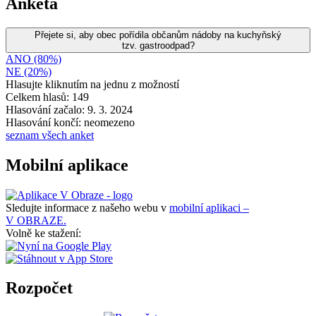
Anketa
Přejete si, aby obec pořídila občanům nádoby na kuchyňský
tzv. gastroodpad?
ANO (80%)
NE (20%)
Hlasujte kliknutím na jednu z možností
Celkem hlasů: 149
Hlasování začalo: 9. 3. 2024
Hlasování končí: neomezeno
seznam všech anket
Mobilní aplikace
Sledujte informace z našeho webu v
mobilní aplikaci –
V OBRAZE.
Volně ke stažení:
Rozpočet