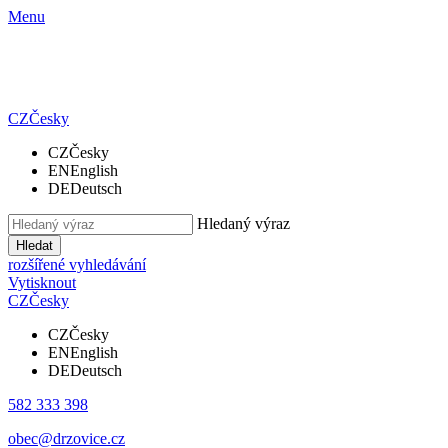
Menu
CZ
Česky
CZ
Česky
EN
English
DE
Deutsch
Hledaný výraz
Hledat
rozšířené vyhledávání
Vytisknout
CZ
Česky
CZ
Česky
EN
English
DE
Deutsch
582 333 398
obec@drzovice.cz