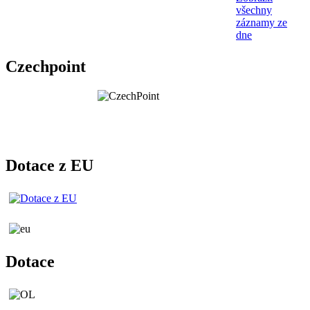
všechny
záznamy ze
dne
Czechpoint
Dotace z EU
Dotace