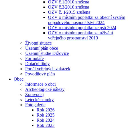
OZV č.1⁄2010 zrušena
OZV č.3⁄2010 zrušena
OZV č. 1⁄2015 zrušena
OZV o místním poplatku za obecní systém
odpadového hospodářství 2024
OZV o místním poplatku ze psů 2024
OZV o místním poplatku za užívání
veřejného prostranství 2019
Životní situace
Územní plán obce
Územní studie Držovice
Formuláře
Dotační tituly
Portál veřejných zakázek
Povodňový plán
Obec
Informace o obci
Archeologické nálezy
Zpravodaj
Letecké snímky
Fotogalerie
Rok 2026
Rok 2025
Rok 2024
Rok 2023