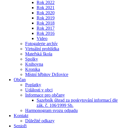
Rok 2022
Rok 2021
Rok 2020
Rok 2019
Rok 2018
Rok 2017
Rok 2016
Video
Fotogalerie archív
Virtuální prohlídka
Mateřská škola
Spolky
Knihovna
Kronika
Místní hřbitov Držovice
Občan
Poplatky
Události v obci
Informace pro občany
Sazebník úhrad za poskytování informací dle
zák. č. 106⁄1999 Sb.
Harmonogram svozu odpadu
Kontakt
Důležité odkazy
Senioři