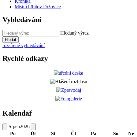
Kronika
Místní hřbitov Držovice
Vyhledávání
Hledaný výraz
Hledat
rozšířené vyhledávání
Rychlé odkazy
Kalendář
Srpen
2026
Po
Út
St
Čt
Pá
So
Ne