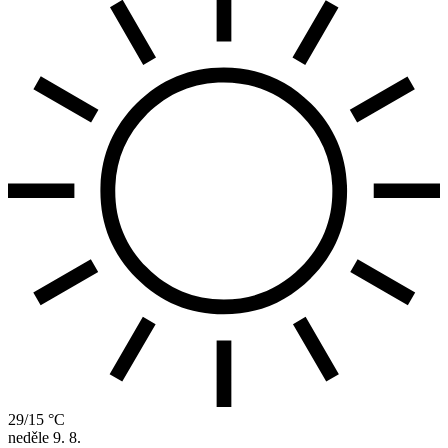
29/15 °C
neděle
9. 8.