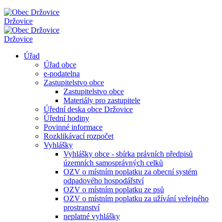
Držovice
Držovice
Úřad
Úřad obce
e-podatelna
Zastupitelstvo obce
Zastupitelstvo obce
Materiály pro zastupitele
Úřední deska obce Držovice
Úřední hodiny
Povinné informace
Rozklikávací rozpočet
Vyhlášky
Vyhlášky obce - sbírka právních předpisů
územních samosprávných celků
OZV o místním poplatku za obecní systém
odpadového hospodářství
OZV o místním poplatku ze psů
OZV o místním poplatku za užívání veřejného
prostranství
neplatné vyhlášky