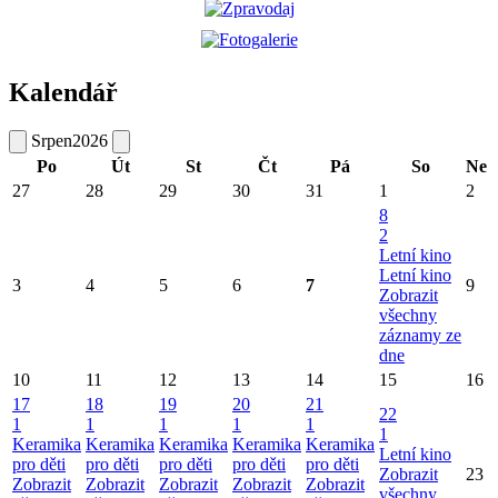
Kalendář
Srpen
2026
Po
Út
St
Čt
Pá
So
Ne
27
28
29
30
31
1
2
8
2
Letní kino
Letní kino
3
4
5
6
7
9
Zobrazit
všechny
záznamy ze
dne
10
11
12
13
14
15
16
17
18
19
20
21
22
1
1
1
1
1
1
Keramika
Keramika
Keramika
Keramika
Keramika
Letní kino
pro děti
pro děti
pro děti
pro děti
pro děti
Zobrazit
23
Zobrazit
Zobrazit
Zobrazit
Zobrazit
Zobrazit
všechny