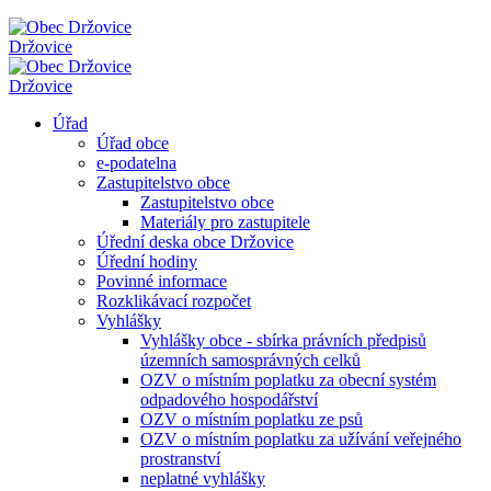
Držovice
Držovice
Úřad
Úřad obce
e-podatelna
Zastupitelstvo obce
Zastupitelstvo obce
Materiály pro zastupitele
Úřední deska obce Držovice
Úřední hodiny
Povinné informace
Rozklikávací rozpočet
Vyhlášky
Vyhlášky obce - sbírka právních předpisů
územních samosprávných celků
OZV o místním poplatku za obecní systém
odpadového hospodářství
OZV o místním poplatku ze psů
OZV o místním poplatku za užívání veřejného
prostranství
neplatné vyhlášky