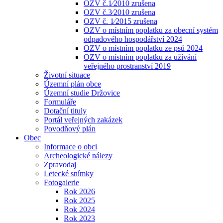
OZV č.1⁄2010 zrušena
OZV č.3⁄2010 zrušena
OZV č. 1⁄2015 zrušena
OZV o místním poplatku za obecní systém
odpadového hospodářství 2024
OZV o místním poplatku ze psů 2024
OZV o místním poplatku za užívání
veřejného prostranství 2019
Životní situace
Územní plán obce
Územní studie Držovice
Formuláře
Dotační tituly
Portál veřejných zakázek
Povodňový plán
Obec
Informace o obci
Archeologické nálezy
Zpravodaj
Letecké snímky
Fotogalerie
Rok 2026
Rok 2025
Rok 2024
Rok 2023