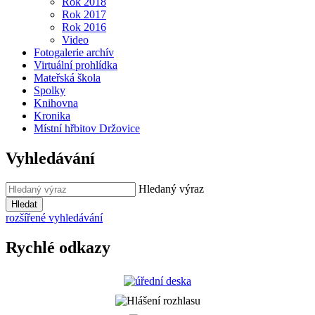
Rok 2018
Rok 2017
Rok 2016
Video
Fotogalerie archív
Virtuální prohlídka
Mateřská škola
Spolky
Knihovna
Kronika
Místní hřbitov Držovice
Vyhledávání
Hledaný výraz
Hledat
rozšířené vyhledávání
Rychlé odkazy