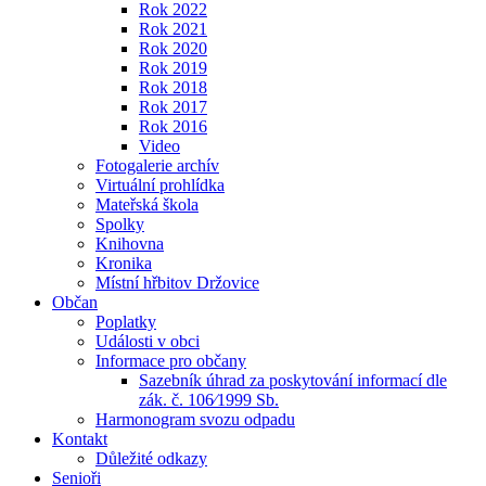
Rok 2022
Rok 2021
Rok 2020
Rok 2019
Rok 2018
Rok 2017
Rok 2016
Video
Fotogalerie archív
Virtuální prohlídka
Mateřská škola
Spolky
Knihovna
Kronika
Místní hřbitov Držovice
Občan
Poplatky
Události v obci
Informace pro občany
Sazebník úhrad za poskytování informací dle
zák. č. 106⁄1999 Sb.
Harmonogram svozu odpadu
Kontakt
Důležité odkazy
Senioři