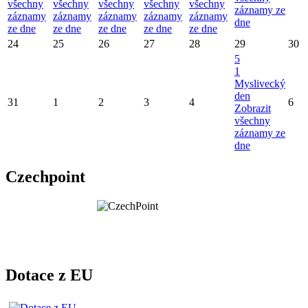
všechny
všechny
všechny
všechny
všechny
záznamy ze
záznamy
záznamy
záznamy
záznamy
záznamy
dne
ze dne
ze dne
ze dne
ze dne
ze dne
24
25
26
27
28
29
30
5
1
Myslivecký
den
31
1
2
3
4
6
Zobrazit
všechny
záznamy ze
dne
Czechpoint
Dotace z EU