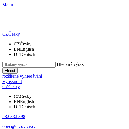
Menu
CZ
Česky
CZ
Česky
EN
English
DE
Deutsch
Hledaný výraz
Hledat
rozšířené vyhledávání
Vytisknout
CZ
Česky
CZ
Česky
EN
English
DE
Deutsch
582 333 398
obec@drzovice.cz