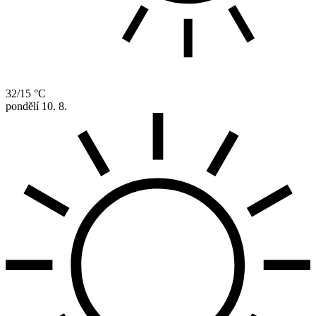
32/15 °C
pondělí
10. 8.