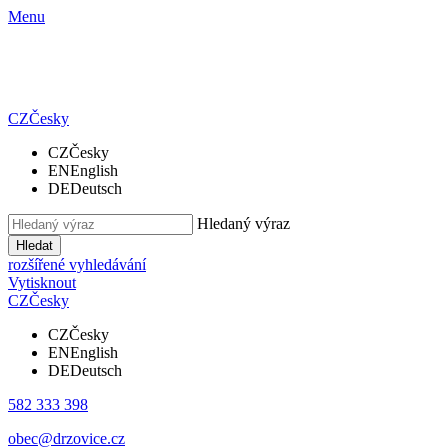
Menu
CZ
Česky
CZ
Česky
EN
English
DE
Deutsch
Hledaný výraz
Hledat
rozšířené vyhledávání
Vytisknout
CZ
Česky
CZ
Česky
EN
English
DE
Deutsch
582 333 398
obec@drzovice.cz