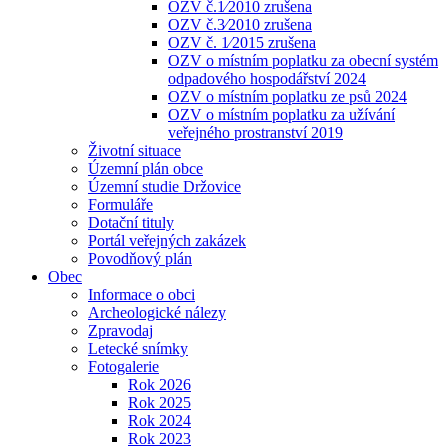
OZV č.1⁄2010 zrušena
OZV č.3⁄2010 zrušena
OZV č. 1⁄2015 zrušena
OZV o místním poplatku za obecní systém
odpadového hospodářství 2024
OZV o místním poplatku ze psů 2024
OZV o místním poplatku za užívání
veřejného prostranství 2019
Životní situace
Územní plán obce
Územní studie Držovice
Formuláře
Dotační tituly
Portál veřejných zakázek
Povodňový plán
Obec
Informace o obci
Archeologické nálezy
Zpravodaj
Letecké snímky
Fotogalerie
Rok 2026
Rok 2025
Rok 2024
Rok 2023