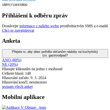
Číslo účtu obce Držovice:
1889171369/0800
Přihlášení k odběru zpráv
Dostávejte
informace z našeho webu
prostřednictvím SMS a e-mailů
Chci se zaregistrovat
Anketa
Přejete si, aby obec pořídila občanům nádoby na kuchyňský
tzv. gastroodpad?
ANO (80%)
NE (20%)
Hlasujte kliknutím na jednu z možností
Celkem hlasů: 148
Hlasování začalo: 9. 3. 2024
Hlasování končí: neomezeno
seznam všech anket
Mobilní aplikace