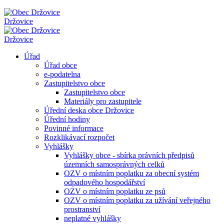
Držovice
Držovice
Úřad
Úřad obce
e-podatelna
Zastupitelstvo obce
Zastupitelstvo obce
Materiály pro zastupitele
Úřední deska obce Držovice
Úřední hodiny
Povinné informace
Rozklikávací rozpočet
Vyhlášky
Vyhlášky obce - sbírka právních předpisů
územních samosprávných celků
OZV o místním poplatku za obecní systém
odpadového hospodářství
OZV o místním poplatku ze psů
OZV o místním poplatku za užívání veřejného
prostranství
neplatné vyhlášky