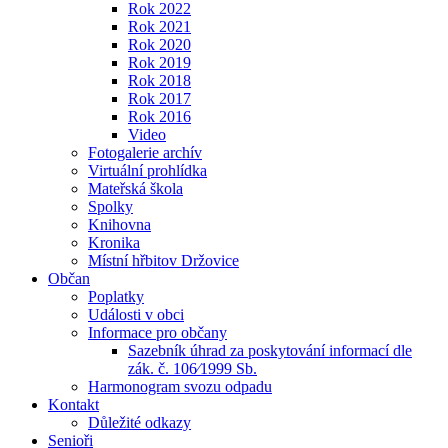
Rok 2022
Rok 2021
Rok 2020
Rok 2019
Rok 2018
Rok 2017
Rok 2016
Video
Fotogalerie archív
Virtuální prohlídka
Mateřská škola
Spolky
Knihovna
Kronika
Místní hřbitov Držovice
Občan
Poplatky
Události v obci
Informace pro občany
Sazebník úhrad za poskytování informací dle
zák. č. 106⁄1999 Sb.
Harmonogram svozu odpadu
Kontakt
Důležité odkazy
Senioři