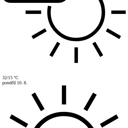
32/15 °C
pondělí
10. 8.