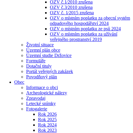
OZV č.1⁄2010 zrušena
OZV č.3⁄2010 zrušena
OZV č. 1⁄2015 zrušena
OZV o místním poplatku za obecní systém
odpadového hospodářství 2024
OZV o místním poplatku ze psů 2024
OZV o místním poplatku za užívání
veřejného prostranství 2019
Životní situace
Územní plán obce
Územní studie Držovice
Formuláře
Dotační tituly
Portál veřejných zakázek
Povodňový plán
Obec
Informace o obci
Archeologické nálezy
Zpravodaj
Letecké snímky
Fotogalerie
Rok 2026
Rok 2025
Rok 2024
Rok 2023