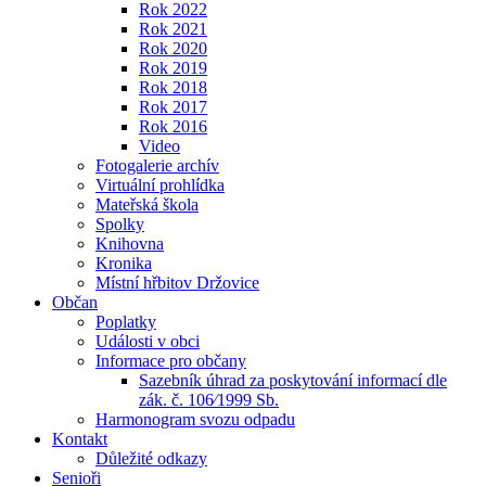
Rok 2022
Rok 2021
Rok 2020
Rok 2019
Rok 2018
Rok 2017
Rok 2016
Video
Fotogalerie archív
Virtuální prohlídka
Mateřská škola
Spolky
Knihovna
Kronika
Místní hřbitov Držovice
Občan
Poplatky
Události v obci
Informace pro občany
Sazebník úhrad za poskytování informací dle
zák. č. 106⁄1999 Sb.
Harmonogram svozu odpadu
Kontakt
Důležité odkazy
Senioři