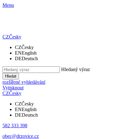
Menu
CZ
Česky
CZ
Česky
EN
English
DE
Deutsch
Hledaný výraz
Hledat
rozšířené vyhledávání
Vytisknout
CZ
Česky
CZ
Česky
EN
English
DE
Deutsch
582 333 398
obec@drzovice.cz