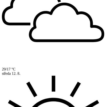
29/17 °C
středa
12. 8.