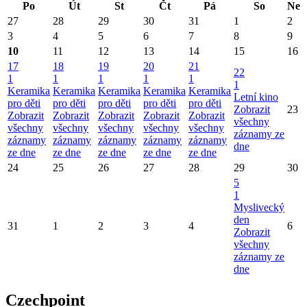
Po
Út
St
Čt
Pá
So
Ne
27
28
29
30
31
1
2
3
4
5
6
7
8
9
10
11
12
13
14
15
16
17
18
19
20
21
22
1
1
1
1
1
1
Keramika
Keramika
Keramika
Keramika
Keramika
Letní kino
pro děti
pro děti
pro děti
pro děti
pro děti
Zobrazit
23
Zobrazit
Zobrazit
Zobrazit
Zobrazit
Zobrazit
všechny
všechny
všechny
všechny
všechny
všechny
záznamy ze
záznamy
záznamy
záznamy
záznamy
záznamy
dne
ze dne
ze dne
ze dne
ze dne
ze dne
24
25
26
27
28
29
30
5
1
Myslivecký
den
31
1
2
3
4
6
Zobrazit
všechny
záznamy ze
dne
Czechpoint