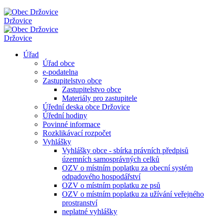
Držovice
Držovice
Úřad
Úřad obce
e-podatelna
Zastupitelstvo obce
Zastupitelstvo obce
Materiály pro zastupitele
Úřední deska obce Držovice
Úřední hodiny
Povinné informace
Rozklikávací rozpočet
Vyhlášky
Vyhlášky obce - sbírka právních předpisů
územních samosprávných celků
OZV o místním poplatku za obecní systém
odpadového hospodářství
OZV o místním poplatku ze psů
OZV o místním poplatku za užívání veřejného
prostranství
neplatné vyhlášky