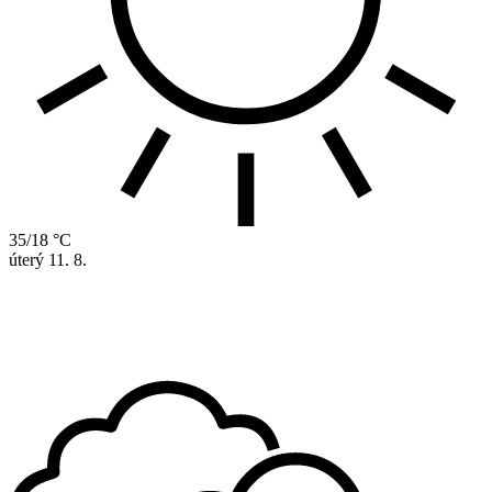
35/18 °C
úterý
11. 8.