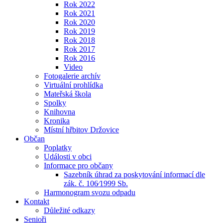
Rok 2022
Rok 2021
Rok 2020
Rok 2019
Rok 2018
Rok 2017
Rok 2016
Video
Fotogalerie archív
Virtuální prohlídka
Mateřská škola
Spolky
Knihovna
Kronika
Místní hřbitov Držovice
Občan
Poplatky
Události v obci
Informace pro občany
Sazebník úhrad za poskytování informací dle
zák. č. 106⁄1999 Sb.
Harmonogram svozu odpadu
Kontakt
Důležité odkazy
Senioři