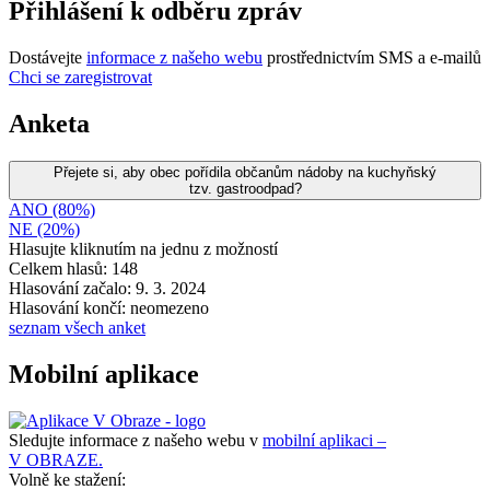
Přihlášení k odběru zpráv
Dostávejte
informace z našeho webu
prostřednictvím SMS a e-mailů
Chci se zaregistrovat
Anketa
Přejete si, aby obec pořídila občanům nádoby na kuchyňský
tzv. gastroodpad?
ANO (80%)
NE (20%)
Hlasujte kliknutím na jednu z možností
Celkem hlasů: 148
Hlasování začalo: 9. 3. 2024
Hlasování končí: neomezeno
seznam všech anket
Mobilní aplikace
Sledujte informace z našeho webu v
mobilní aplikaci –
V OBRAZE.
Volně ke stažení: