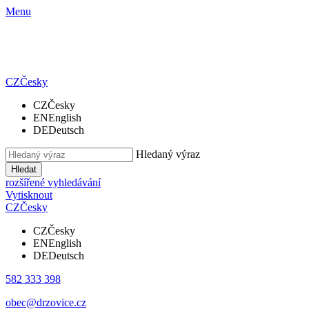
Menu
CZ
Česky
CZ
Česky
EN
English
DE
Deutsch
Hledaný výraz
Hledat
rozšířené vyhledávání
Vytisknout
CZ
Česky
CZ
Česky
EN
English
DE
Deutsch
582 333 398
obec@drzovice.cz