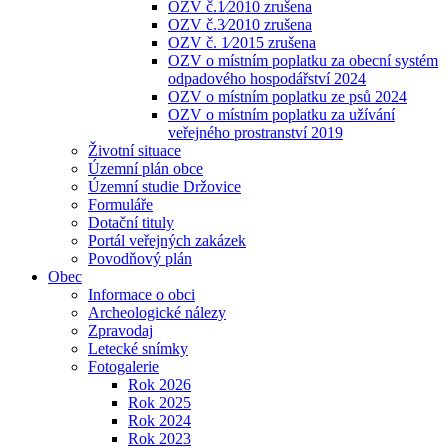
OZV č.1⁄2010 zrušena
OZV č.3⁄2010 zrušena
OZV č. 1⁄2015 zrušena
OZV o místním poplatku za obecní systém
odpadového hospodářství 2024
OZV o místním poplatku ze psů 2024
OZV o místním poplatku za užívání
veřejného prostranství 2019
Životní situace
Územní plán obce
Územní studie Držovice
Formuláře
Dotační tituly
Portál veřejných zakázek
Povodňový plán
Obec
Informace o obci
Archeologické nálezy
Zpravodaj
Letecké snímky
Fotogalerie
Rok 2026
Rok 2025
Rok 2024
Rok 2023