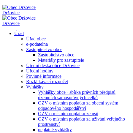
Držovice
Držovice
Úřad
Úřad obce
e-podatelna
Zastupitelstvo obce
Zastupitelstvo obce
Materiály pro zastupitele
Úřední deska obce Držovice
Úřední hodiny
Povinné informace
Rozklikávací rozpočet
Vyhlášky
Vyhlášky obce - sbírka právních předpisů
územních samosprávných celků
OZV o místním poplatku za obecní systém
odpadového hospodářství
OZV o místním poplatku ze psů
OZV o místním poplatku za užívání veřejného
prostranství
neplatné vyhlášky