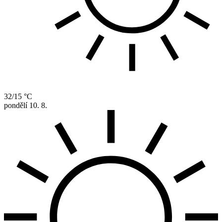
32/15 °C
pondělí
10. 8.