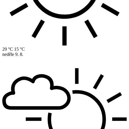
29 °C
15 °C
neděle
9. 8.