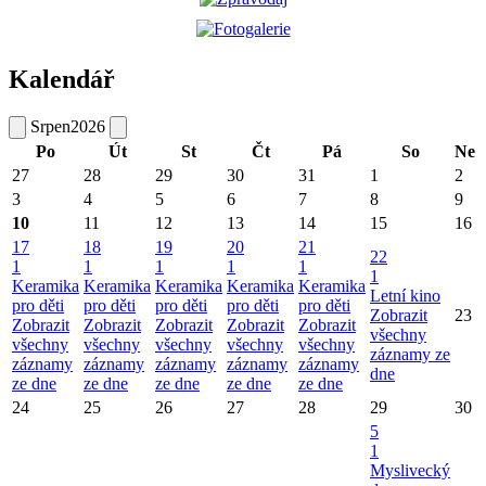
Kalendář
Srpen
2026
Po
Út
St
Čt
Pá
So
Ne
27
28
29
30
31
1
2
3
4
5
6
7
8
9
10
11
12
13
14
15
16
17
18
19
20
21
22
1
1
1
1
1
1
Keramika
Keramika
Keramika
Keramika
Keramika
Letní kino
pro děti
pro děti
pro děti
pro děti
pro děti
Zobrazit
23
Zobrazit
Zobrazit
Zobrazit
Zobrazit
Zobrazit
všechny
všechny
všechny
všechny
všechny
všechny
záznamy ze
záznamy
záznamy
záznamy
záznamy
záznamy
dne
ze dne
ze dne
ze dne
ze dne
ze dne
24
25
26
27
28
29
30
5
1
Myslivecký