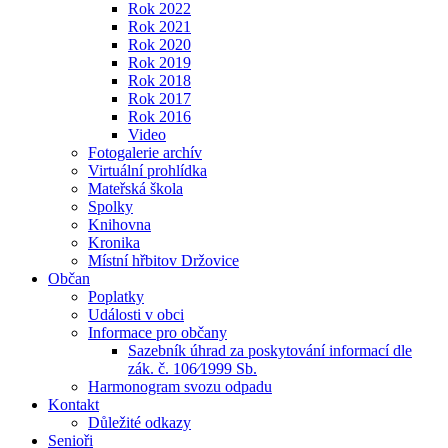
Rok 2022
Rok 2021
Rok 2020
Rok 2019
Rok 2018
Rok 2017
Rok 2016
Video
Fotogalerie archív
Virtuální prohlídka
Mateřská škola
Spolky
Knihovna
Kronika
Místní hřbitov Držovice
Občan
Poplatky
Události v obci
Informace pro občany
Sazebník úhrad za poskytování informací dle
zák. č. 106⁄1999 Sb.
Harmonogram svozu odpadu
Kontakt
Důležité odkazy
Senioři