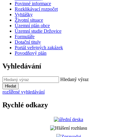
Povinné informace
Rozklikávací rozpočet
Vyhlášky
Životní situace
Územní plán obce
Územní studie Držovice
Formuláře
Dotační tituly
Portál veřejných zakázek
Povodňový plán
Vyhledávání
Hledaný výraz
Hledat
rozšířené vyhledávání
Rychlé odkazy