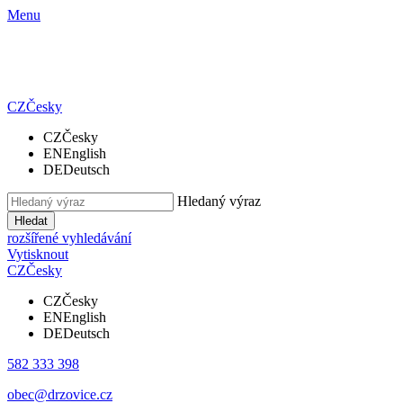
Menu
CZ
Česky
CZ
Česky
EN
English
DE
Deutsch
Hledaný výraz
Hledat
rozšířené vyhledávání
Vytisknout
CZ
Česky
CZ
Česky
EN
English
DE
Deutsch
582 333 398
obec@drzovice.cz