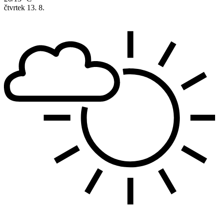
čtvrtek
13. 8.