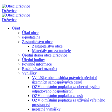
Držovice
Držovice
Úřad
Úřad obce
e-podatelna
Zastupitelstvo obce
Zastupitelstvo obce
Materiály pro zastupitele
Úřední deska obce Držovice
Úřední hodiny
Povinné informace
Rozklikávací rozpočet
Vyhlášky
Vyhlášky obce - sbírka právních předpisů
územních samosprávných celků
OZV o místním poplatku za obecní systém
odpadového hospodářství
OZV o místním poplatku ze psů
OZV o místním poplatku za užívání veřejného
prostranství
neplatné vyhlášky