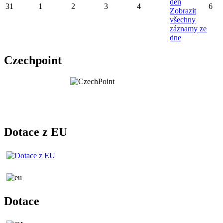
den
31
1
2
3
4
6
Zobrazit
všechny
záznamy ze
dne
Czechpoint
Dotace z EU
Dotace