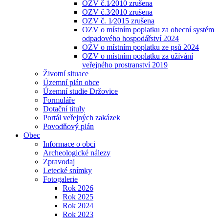
OZV č.1⁄2010 zrušena
OZV č.3⁄2010 zrušena
OZV č. 1⁄2015 zrušena
OZV o místním poplatku za obecní systém
odpadového hospodářství 2024
OZV o místním poplatku ze psů 2024
OZV o místním poplatku za užívání
veřejného prostranství 2019
Životní situace
Územní plán obce
Územní studie Držovice
Formuláře
Dotační tituly
Portál veřejných zakázek
Povodňový plán
Obec
Informace o obci
Archeologické nálezy
Zpravodaj
Letecké snímky
Fotogalerie
Rok 2026
Rok 2025
Rok 2024
Rok 2023