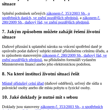
situace
Splnění podmínek určených
zákonem č. 353/2003 Sb., o
spotřebních daních, ve znění pozdějších předpisů
, a
zákonem č.
280/2009 Sb., daňový řád, ve znění pozdějších předpisů
.
7. Jakým způsobem můžete zahájit řešení životní
situace
Daňové přiznání k uplatnění nároku na vrácení spotřební daně je
oprávněn podat daňový subjekt místně příslušnému celnímu úřadu, a
to způsobem stanoveným
zákonem č. 280/2009 Sb., daňový řád, ve
znění pozdějších předpisů
, na příslušném formuláři vydaném
Ministerstvem financí anebo jeho elektronickou podobou.
8. Na které instituci životní situaci řešit
Místně příslušný celní úřad
(daňové oddělení), určený dle sídla u
právnické osoby anebo dle místa pobytu u fyzické osoby.
10. Jaké doklady je nutné mít s sebou
Doklady jsou stanoveny
zákonem č. 353/2003 Sb., o spotřebních