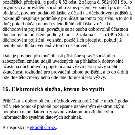
pozdějších předpisů, je podle § 52 odst. 2 zákona č. 582/1991 Sb., o
organizaci a provádění sociálního zabezpečení, ve znění pozdějších
předpisů, povinen podat odhlášku z účasti na důchodovém pojištění,
pokud již nesplňuje podmínky pro účast na tomto pojištění, a to do 8
dnů; pokud občan nepodá v této lhůtě odhlášku z účasti na
důchodovém pojištění, považuje se za osobu dobrovolně účastnou
důchodového pojištění podle § 6 odst. 2 zákona č. 155/1995 Sb., o
důchodovém pojištění, ve znění pozdějších předpisů, pokud již
neuplynula lhůta uvedená v tomto ustanovení.
Dále je povinen písemně ohlásit příslušné správě sociálního
zabezpečení změnu údajů uvedených na přihlášce k dobrovolné
účasti na důchodovém pojištění a na výzvu této správy sdělit
skutečnosti rozhodné pro provádění tohoto pojištění, a to do 8 dnů
ode dne této změny nebo ode dne doručení této výzvy.
16. Elektronická služba, kterou lze využít
Přihlášku k dobrovolnému důchodovému pojištění je možné podat
též v elektronické podobě podepsané uznávaným elektronickým
podpisem nebo datovou zprávou zaslanou prostřednictvím
informačního systému datových schránek.
K dispozici je
ePortál ČSSZ
.