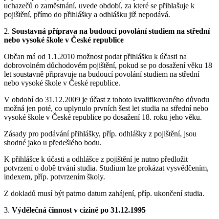
uchazečů o zaměstnání, uvede období, za které se přihlašuje k
pojištění, přímo do přihlášky a odhlášku již nepodává.
2.
Soustavná příprava na budoucí povolání studiem na střední
nebo vysoké škole v České republice
Občan má od 1.1.2010 možnost podat přihlášku k účasti na
dobrovolném důchodovém pojištění, pokud se po dosažení věku 18
let soustavně připravuje na budoucí povolání studiem na střední
nebo vysoké škole v České republice.
V období do 31.12.2009 je účast z tohoto kvalifikovaného důvodu
možná jen poté, co uplynulo prvních šest let studia na střední nebo
vysoké škole v České republice po dosažení 18. roku jeho věku.
Zásady pro podávání přihlášky, příp. odhlášky z pojištění, jsou
shodné jako u předešlého bodu.
K přihlášce k účasti a odhlášce z pojištění je nutno předložit
potvrzení o době trvání studia. Studium lze prokázat vysvědčením,
indexem, příp. potvrzením školy.
Z dokladů musí být patrno datum zahájení, příp. ukončení studia.
3.
Výdělečná činnost v cizině po 31.12.1995