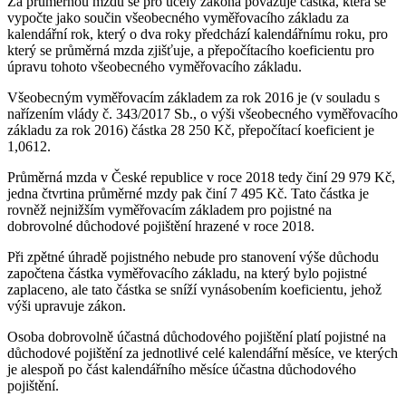
Za průměrnou mzdu se pro účely zákona považuje částka, která se
vypočte jako součin všeobecného vyměřovacího základu za
kalendářní rok, který o dva roky předchází kalendářnímu roku, pro
který se průměrná mzda zjišťuje, a přepočítacího koeficientu pro
úpravu tohoto všeobecného vyměřovacího základu.
Všeobecným vyměřovacím základem za rok 2016 je (v souladu s
nařízením vlády č. 343/2017 Sb., o výši všeobecného vyměřovacího
základu za rok 2016) částka 28 250 Kč, přepočítací koeficient je
1,0612.
Průměrná mzda v České republice v roce 2018 tedy činí 29 979 Kč,
jedna čtvrtina průměrné mzdy pak činí 7 495 Kč. Tato částka je
rovněž nejnižším vyměřovacím základem pro pojistné na
dobrovolné důchodové pojištění hrazené v roce 2018.
Při zpětné úhradě pojistného nebude pro stanovení výše důchodu
započtena částka vyměřovacího základu, na který bylo pojistné
zaplaceno, ale tato částka se sníží vynásobením koeficientu, jehož
výši upravuje zákon.
Osoba dobrovolně účastná důchodového pojištění platí pojistné na
důchodové pojištění za jednotlivé celé kalendářní měsíce, ve kterých
je alespoň po část kalendářního měsíce účastna důchodového
pojištění.