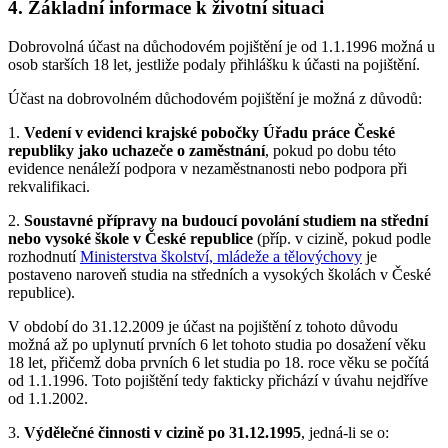
4. Základní informace k životní situaci
Dobrovolná účast na důchodovém pojištění je od 1.1.1996 možná u
osob starších 18 let, jestliže podaly přihlášku k účasti na pojištění.
Účast na dobrovolném důchodovém pojištění je možná z důvodů:
1.
Vedení v evidenci krajské pobočky Úřadu práce České
republiky jako uchazeče o zaměstnání
, pokud po dobu této
evidence nenáleží podpora v nezaměstnanosti nebo podpora při
rekvalifikaci.
2.
Soustavné přípravy na budoucí povolání studiem na střední
nebo vysoké škole v České republice
(příp. v cizině, pokud podle
rozhodnutí
Ministerstva školství, mládeže a tělovýchovy
je
postaveno naroveň studia na středních a vysokých školách v České
republice).
V období do 31.12.2009 je účast na pojištění z tohoto důvodu
možná až po uplynutí prvních 6 let tohoto studia po dosažení věku
18 let, přičemž doba prvních 6 let studia po 18. roce věku se počítá
od 1.1.1996. Toto pojištění tedy fakticky přichází v úvahu nejdříve
od 1.1.2002.
3.
Výdělečné činnosti v cizině po 31.12.1995
, jedná-li se o: