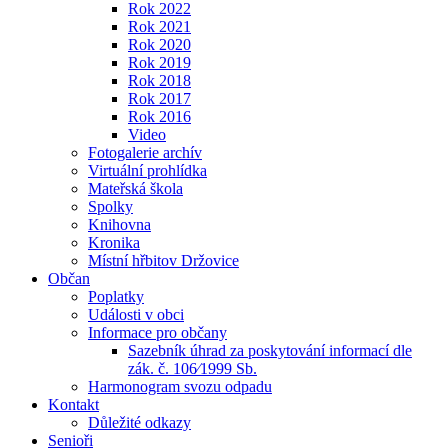
Rok 2022
Rok 2021
Rok 2020
Rok 2019
Rok 2018
Rok 2017
Rok 2016
Video
Fotogalerie archív
Virtuální prohlídka
Mateřská škola
Spolky
Knihovna
Kronika
Místní hřbitov Držovice
Občan
Poplatky
Události v obci
Informace pro občany
Sazebník úhrad za poskytování informací dle
zák. č. 106⁄1999 Sb.
Harmonogram svozu odpadu
Kontakt
Důležité odkazy
Senioři