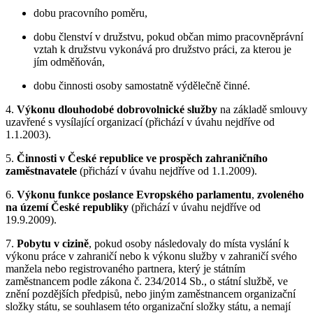
dobu pracovního poměru,
dobu členství v družstvu, pokud občan mimo pracovněprávní
vztah k družstvu vykonává pro družstvo práci, za kterou je
jím odměňován,
dobu činnosti osoby samostatně výdělečně činné.
4.
Výkonu dlouhodobé dobrovolnické služby
na základě smlouvy
uzavřené s vysílající organizací (přichází v úvahu nejdříve od
1.1.2003).
5.
Činnosti v České republice ve prospěch zahraničního
zaměstnavatele
(přichází v úvahu nejdříve od 1.1.2009).
6.
Výkonu funkce poslance Evropského parlamentu
,
zvoleného
na území České republiky
(přichází v úvahu nejdříve od
19.9.2009).
7.
Pobytu v cizině
, pokud osoby následovaly do místa vyslání k
výkonu práce v zahraničí nebo k výkonu služby v zahraničí svého
manžela nebo registrovaného partnera, který je státním
zaměstnancem podle zákona č. 234/2014 Sb., o státní službě, ve
znění pozdějších předpisů, nebo jiným zaměstnancem organizační
složky státu, se souhlasem této organizační složky státu, a nemají