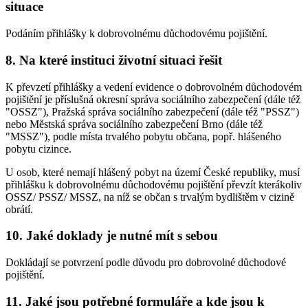
situace
Podáním přihlášky k dobrovolnému důchodovému pojištění.
8. Na které instituci životní situaci řešit
K převzetí přihlášky a vedení evidence o dobrovolném důchodovém
pojištění je příslušná okresní správa sociálního zabezpečení (dále též
"OSSZ"), Pražská správa sociálního zabezpečení (dále též "PSSZ")
nebo Městská správa sociálního zabezpečení Brno (dále též
"MSSZ"), podle místa trvalého pobytu občana, popř. hlášeného
pobytu cizince.
U osob, které nemají hlášený pobyt na území České republiky, musí
přihlášku k dobrovolnému důchodovému pojištění převzít kterákoliv
OSSZ/ PSSZ/ MSSZ, na níž se občan s trvalým bydlištěm v cizině
obrátí.
10. Jaké doklady je nutné mít s sebou
Dokládají se potvrzení podle důvodu pro dobrovolné důchodové
pojištění.
11. Jaké jsou potřebné formuláře a kde jsou k