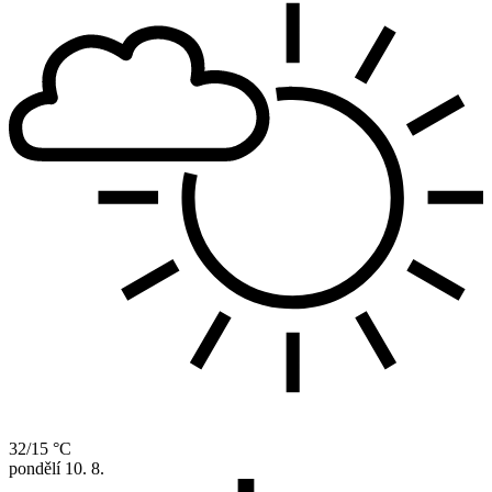
32/15 °C
pondělí
10. 8.