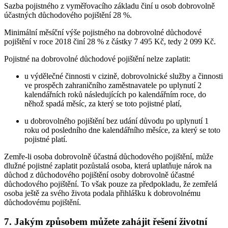
Sazba pojistného z vyměřovacího základu činí u osob dobrovolně
účastných důchodového pojištění 28 %.
Minimální měsíční výše pojistného na dobrovolné důchodové
pojištění v roce 2018 činí 28 % z částky 7 495 Kč, tedy 2 099 Kč.
Pojistné na dobrovolné důchodové pojištění nelze zaplatit:
u výdělečné činnosti v cizině, dobrovolnické služby a činnosti
ve prospěch zahraničního zaměstnavatele po uplynutí 2
kalendářních roků následujících po kalendářním roce, do
něhož spadá měsíc, za který se toto pojistné platí,
u dobrovolného pojištění bez udání důvodu po uplynutí 1
roku od posledního dne kalendářního měsíce, za který se toto
pojistné platí.
Zemře-li osoba dobrovolně účastná důchodového pojištění, může
dlužné pojistné zaplatit pozůstalá osoba, která uplatňuje nárok na
důchod z důchodového pojištění osoby dobrovolně účastné
důchodového pojištění. To však pouze za předpokladu, že zemřelá
osoba ještě za svého života podala přihlášku k dobrovolnému
důchodovému pojištění.
7. Jakým způsobem můžete zahájit řešení životní