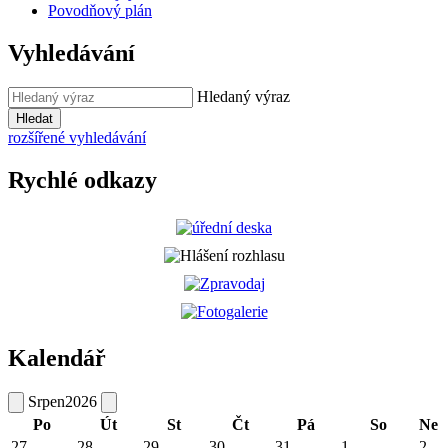
Povodňový plán
Vyhledávání
Hledaný výraz
Hledat
rozšířené vyhledávání
Rychlé odkazy
Kalendář
Srpen
2026
Po
Út
St
Čt
Pá
So
Ne
27
28
29
30
31
1
2