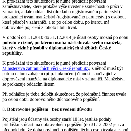
K prokázání této skutečnosti je nutné předložit potvrzení
zaměstnavatele, které prokáže výše uvedené skutečnosti o práci v
zahraničí, a dále oddací list (doklad o registrovaném partnerství)
prokazující trvání manželství (registrovaného partnerství) s osobou,
která působí v zahraničí, a to po celou dobu, po kterou má
dobrovolné pojištění z tohoto titulu trvat.
V období od 1.1.2010 do 31.12.2014 je účast osoby možná po dobu
pobytu v cizině, po kterou osoba následovala svého manžela,
který v cizině působil v diplomatických službách České
republiky
.
K prokázání této skutečnosti je nutné předložit potvrzení
Ministerstva zahraničních věcí České republiky
, z něhož musí být
patrno datum zahájení (příp. i ukončení) činnosti spočívající v
doprovázení manžela na diplomatické misi v zahraničí. Manželství
se prokazuje oddacím listem.
Při odhlášce je třeba doložit skutečnost, že předmětná činnost trvala
po celou dobu dobrovolného důchodového pojištění.
8.
Dobrovolné pojištění
-
bez uvedení důvodu
Pojištění jsou účastny též osoby starší 18 let, jestliže podaly
přihlášku k účasti na dobrovolném pojištění (do 31.12.2002 jen za
předpokladu, že doba povinného pojištění těchto osob trvala alespoň