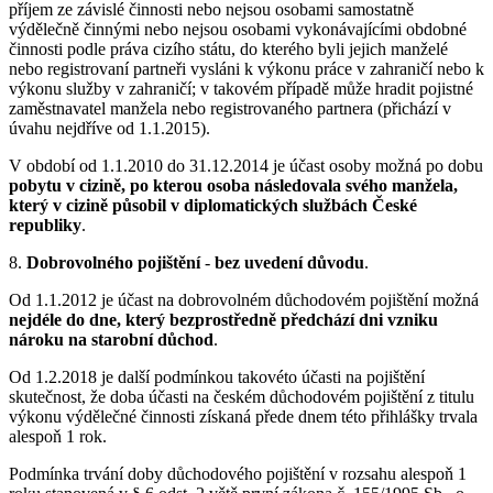
příjem ze závislé činnosti nebo nejsou osobami samostatně
výdělečně činnými nebo nejsou osobami vykonávajícími obdobné
činnosti podle práva cizího státu, do kterého byli jejich manželé
nebo registrovaní partneři vysláni k výkonu práce v zahraničí nebo k
výkonu služby v zahraničí; v takovém případě může hradit pojistné
zaměstnavatel manžela nebo registrovaného partnera (přichází v
úvahu nejdříve od 1.1.2015).
V období od 1.1.2010 do 31.12.2014 je účast osoby možná po dobu
pobytu v cizině, po kterou osoba následovala svého manžela,
který v cizině působil v diplomatických službách České
republiky
.
8.
Dobrovolného pojištění
-
bez uvedení důvodu
.
Od 1.1.2012 je účast na dobrovolném důchodovém pojištění možná
nejdéle do dne, který bezprostředně předchází dni vzniku
nároku na starobní důchod
.
Od 1.2.2018 je další podmínkou takovéto účasti na pojištění
skutečnost, že doba účasti na českém důchodovém pojištění z titulu
výkonu výdělečné činnosti získaná přede dnem této přihlášky trvala
alespoň 1 rok.
Podmínka trvání doby důchodového pojištění v rozsahu alespoň 1