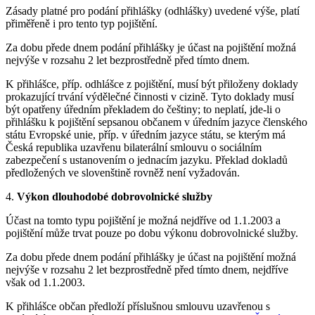
Zásady platné pro podání přihlášky (odhlášky) uvedené výše, platí
přiměřeně i pro tento typ pojištění.
Za dobu přede dnem podání přihlášky je účast na pojištění možná
nejvýše v rozsahu 2 let bezprostředně před tímto dnem.
K přihlášce, příp. odhlášce z pojištění, musí být přiloženy doklady
prokazující trvání výdělečné činnosti v cizině. Tyto doklady musí
být opatřeny úředním překladem do češtiny; to neplatí, jde-li o
přihlášku k pojištění sepsanou občanem v úředním jazyce členského
státu Evropské unie, příp. v úředním jazyce státu, se kterým má
Česká republika uzavřenu bilaterální smlouvu o sociálním
zabezpečení s ustanovením o jednacím jazyku. Překlad dokladů
předložených ve slovenštině rovněž není vyžadován.
4.
Výkon dlouhodobé dobrovolnické služby
Účast na tomto typu pojištění je možná nejdříve od 1.1.2003 a
pojištění může trvat pouze po dobu výkonu dobrovolnické služby.
Za dobu přede dnem podání přihlášky je účast na pojištění možná
nejvýše v rozsahu 2 let bezprostředně před tímto dnem, nejdříve
však od 1.1.2003.
K přihlášce občan předloží příslušnou smlouvu uzavřenou s