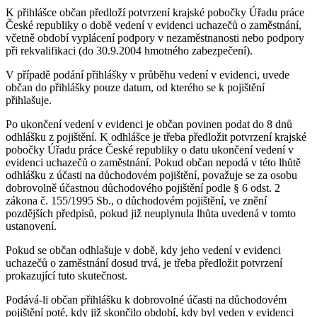
K přihlášce občan předloží potvrzení krajské pobočky Úřadu práce
České republiky o době vedení v evidenci uchazečů o zaměstnání,
včetně období vyplácení podpory v nezaměstnanosti nebo podpory
při rekvalifikaci (do 30.9.2004 hmotného zabezpečení).
V případě podání přihlášky v průběhu vedení v evidenci, uvede
občan do přihlášky pouze datum, od kterého se k pojištění
přihlašuje.
Po ukončení vedení v evidenci je občan povinen podat do 8 dnů
odhlášku z pojištění. K odhlášce je třeba předložit potvrzení krajské
pobočky Úřadu práce České republiky o datu ukončení vedení v
evidenci uchazečů o zaměstnání. Pokud občan nepodá v této lhůtě
odhlášku z účasti na důchodovém pojištění, považuje se za osobu
dobrovolně účastnou důchodového pojištění podle § 6 odst. 2
zákona č. 155/1995 Sb., o důchodovém pojištění, ve znění
pozdějších předpisů, pokud již neuplynula lhůta uvedená v tomto
ustanovení.
Pokud se občan odhlašuje v době, kdy jeho vedení v evidenci
uchazečů o zaměstnání dosud trvá, je třeba předložit potvrzení
prokazující tuto skutečnost.
Podává-li občan přihlášku k dobrovolné účasti na důchodovém
pojištění poté, kdy již skončilo období, kdy byl veden v evidenci