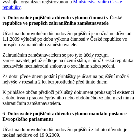
vysílající organizací registrovanou u
Ministerstva vnitra České
republiky
.
5.
Dobrovolné pojištění z důvodu výkonu činnosti v České
republice ve prospěch zahraničního zaměstnavatele
Účast na dobrovolném důchodovém pojištění je možná nejdříve od
1.1.2009 výlučně po dobu výkonu činnosti v České republice ve
prospěch zahraničního zaměstnavatele.
Zahraničním zaměstnavatelem se pro tyto účely rozumí
zaměstnavatel, jehož sídlo je na území státu, s nímž Česká republika
neuzavřela mezinárodní smlouvu o sociálním zabezpečení.
Za dobu přede dnem podání přihlášky je účast na pojištění možná
nejvýše v rozsahu 2 let bezprostředně před tímto dnem.
K přihlášce občan předloží příslušný dokument prokazující existenci
a dobu trvání pracovněprávního nebo obdobného vztahu mezi ním a
zahraničním zaměstnavatelem.
6.
Dobrovolné pojištění z důvodu výkonu mandátu poslance
Evropského parlamentu
Účast na dobrovolném důchodovém pojištění z tohoto důvodu je
možná nejdříve od 19.9.2009.