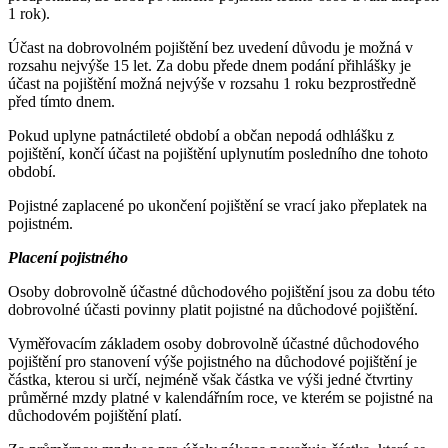
1 rok).
Účast na dobrovolném pojištění bez uvedení důvodu je možná v
rozsahu nejvýše 15 let. Za dobu přede dnem podání přihlášky je
účast na pojištění možná nejvýše v rozsahu 1 roku bezprostředně
před tímto dnem.
Pokud uplyne patnáctileté období a občan nepodá odhlášku z
pojištění, končí účast na pojištění uplynutím posledního dne tohoto
období.
Pojistné zaplacené po ukončení pojištění se vrací jako přeplatek na
pojistném.
Placení pojistného
Osoby dobrovolně účastné důchodového pojištění jsou za dobu této
dobrovolné účasti povinny platit pojistné na důchodové pojištění.
Vyměřovacím základem osoby dobrovolně účastné důchodového
pojištění pro stanovení výše pojistného na důchodové pojištění je
částka, kterou si určí, nejméně však částka ve výši jedné čtvrtiny
průměrné mzdy platné v kalendářním roce, ve kterém se pojistné na
důchodovém pojištění platí.