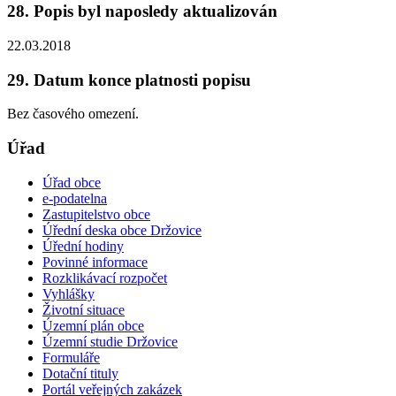
28. Popis byl naposledy aktualizován
22.03.2018
29. Datum konce platnosti popisu
Bez časového omezení.
Úřad
Úřad obce
e-podatelna
Zastupitelstvo obce
Úřední deska obce Držovice
Úřední hodiny
Povinné informace
Rozklikávací rozpočet
Vyhlášky
Životní situace
Územní plán obce
Územní studie Držovice
Formuláře
Dotační tituly
Portál veřejných zakázek