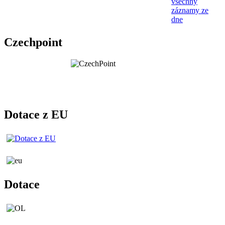
všechny
záznamy ze
dne
Czechpoint
Dotace z EU
Dotace