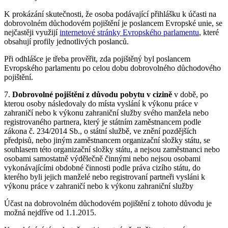
K prokázání skutečnosti, že osoba podávající přihlášku k účasti na
dobrovolném důchodovém pojištění je poslancem Evropské unie, se
nejčastěji využijí
internetové stránky Evropského parlamentu
, které
obsahují profily jednotlivých poslanců.
Při odhlášce je třeba prověřit, zda pojištěný byl poslancem
Evropského parlamentu po celou dobu dobrovolného důchodového
pojištění.
7.
Dobrovolné pojištění z důvodu pobytu v cizině
v době, po
kterou osoby následovaly do místa vyslání k výkonu práce v
zahraničí nebo k výkonu zahraniční služby svého manžela nebo
registrovaného partnera, který je státním zaměstnancem podle
zákona č. 234/2014 Sb., o státní službě, ve znění pozdějších
předpisů, nebo jiným zaměstnancem organizační složky státu, se
souhlasem této organizační složky státu, a nejsou zaměstnanci nebo
osobami samostatně výdělečně činnými nebo nejsou osobami
vykonávajícími obdobné činnosti podle práva cizího státu, do
kterého byli jejich manželé nebo registrovaní partneři vysláni k
výkonu práce v zahraničí nebo k výkonu zahraniční služby
Účast na dobrovolném důchodovém pojištění z tohoto důvodu je
možná nejdříve od 1.1.2015.