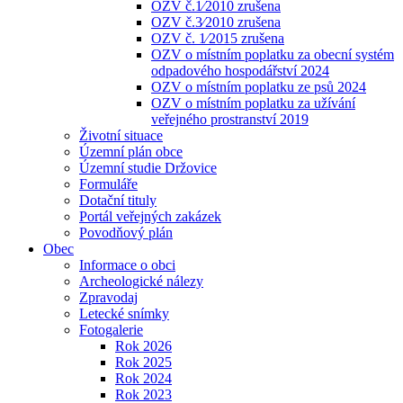
OZV č.1⁄2010 zrušena
OZV č.3⁄2010 zrušena
OZV č. 1⁄2015 zrušena
OZV o místním poplatku za obecní systém
odpadového hospodářství 2024
OZV o místním poplatku ze psů 2024
OZV o místním poplatku za užívání
veřejného prostranství 2019
Životní situace
Územní plán obce
Územní studie Držovice
Formuláře
Dotační tituly
Portál veřejných zakázek
Povodňový plán
Obec
Informace o obci
Archeologické nálezy
Zpravodaj
Letecké snímky
Fotogalerie
Rok 2026
Rok 2025
Rok 2024
Rok 2023