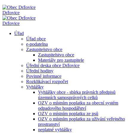
Držovice
Držovice
Úřad
Úřad obce
e-podatelna
Zastupitelstvo obce
Zastupitelstvo obce
Materiály pro zastupitele
Úřední deska obce Držovice
Úřední hodiny
Povinné informace
Rozklikávací rozpočet
Vyhlášky
Vyhlášky obce - sbírka právních předpisů
územních samosprávných celků
OZV o místním poplatku za obecní systém
odpadového hospodářství
OZV o místním poplatku ze psů
OZV o místním poplatku za užívání veřejného
prostranství
neplatné vyhlášky