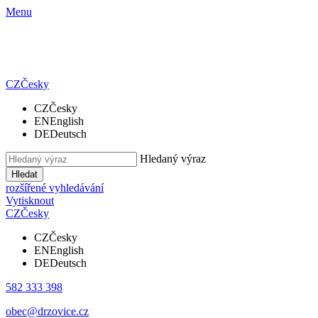
Menu
CZ
Česky
CZ
Česky
EN
English
DE
Deutsch
Hledaný výraz
Hledat
rozšířené vyhledávání
Vytisknout
CZ
Česky
CZ
Česky
EN
English
DE
Deutsch
582 333 398
obec@drzovice.cz