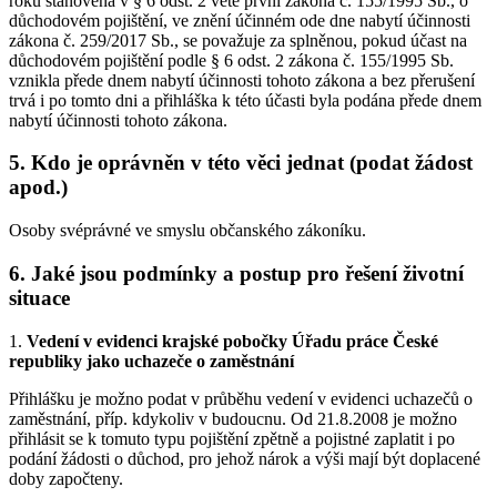
roku stanovená v § 6 odst. 2 větě první zákona č. 155/1995 Sb., o
důchodovém pojištění, ve znění účinném ode dne nabytí účinnosti
zákona č. 259/2017 Sb., se považuje za splněnou, pokud účast na
důchodovém pojištění podle § 6 odst. 2 zákona č. 155/1995 Sb.
vznikla přede dnem nabytí účinnosti tohoto zákona a bez přerušení
trvá i po tomto dni a přihláška k této účasti byla podána přede dnem
nabytí účinnosti tohoto zákona.
5. Kdo je oprávněn v této věci jednat (podat žádost
apod.)
Osoby svéprávné ve smyslu občanského zákoníku.
6. Jaké jsou podmínky a postup pro řešení životní
situace
1.
Vedení v evidenci krajské pobočky Úřadu práce České
republiky jako uchazeče o zaměstnání
Přihlášku je možno podat v průběhu vedení v evidenci uchazečů o
zaměstnání, příp. kdykoliv v budoucnu. Od 21.8.2008 je možno
přihlásit se k tomuto typu pojištění zpětně a pojistné zaplatit i po
podání žádosti o důchod, pro jehož nárok a výši mají být doplacené
doby započteny.