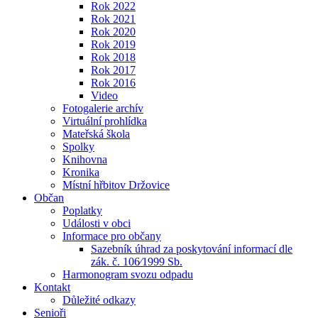
Rok 2022
Rok 2021
Rok 2020
Rok 2019
Rok 2018
Rok 2017
Rok 2016
Video
Fotogalerie archív
Virtuální prohlídka
Mateřská škola
Spolky
Knihovna
Kronika
Místní hřbitov Držovice
Občan
Poplatky
Události v obci
Informace pro občany
Sazebník úhrad za poskytování informací dle
zák. č. 106⁄1999 Sb.
Harmonogram svozu odpadu
Kontakt
Důležité odkazy
Senioři