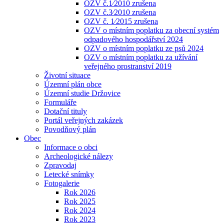
OZV č.1⁄2010 zrušena
OZV č.3⁄2010 zrušena
OZV č. 1⁄2015 zrušena
OZV o místním poplatku za obecní systém
odpadového hospodářství 2024
OZV o místním poplatku ze psů 2024
OZV o místním poplatku za užívání
veřejného prostranství 2019
Životní situace
Územní plán obce
Územní studie Držovice
Formuláře
Dotační tituly
Portál veřejných zakázek
Povodňový plán
Obec
Informace o obci
Archeologické nálezy
Zpravodaj
Letecké snímky
Fotogalerie
Rok 2026
Rok 2025
Rok 2024
Rok 2023