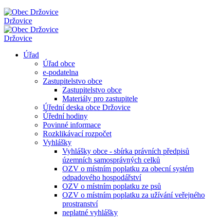
Držovice
Držovice
Úřad
Úřad obce
e-podatelna
Zastupitelstvo obce
Zastupitelstvo obce
Materiály pro zastupitele
Úřední deska obce Držovice
Úřední hodiny
Povinné informace
Rozklikávací rozpočet
Vyhlášky
Vyhlášky obce - sbírka právních předpisů
územních samosprávných celků
OZV o místním poplatku za obecní systém
odpadového hospodářství
OZV o místním poplatku ze psů
OZV o místním poplatku za užívání veřejného
prostranství
neplatné vyhlášky