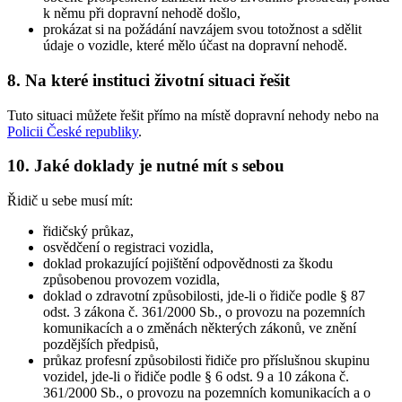
k němu při dopravní nehodě došlo,
prokázat si na požádání navzájem svou totožnost a sdělit
údaje o vozidle, které mělo účast na dopravní nehodě.
8. Na které instituci životní situaci řešit
Tuto situaci můžete řešit přímo na místě dopravní nehody nebo na
Policii České republiky
.
10. Jaké doklady je nutné mít s sebou
Řidič u sebe musí mít:
řidičský průkaz,
osvědčení o registraci vozidla,
doklad prokazující pojištění odpovědnosti za škodu
způsobenou provozem vozidla,
doklad o zdravotní způsobilosti, jde-li o řidiče podle § 87
odst. 3 zákona č. 361/2000 Sb., o provozu na pozemních
komunikacích a o změnách některých zákonů, ve znění
pozdějších předpisů,
průkaz profesní způsobilosti řidiče pro příslušnou skupinu
vozidel, jde-li o řidiče podle § 6 odst. 9 a 10 zákona č.
361/2000 Sb., o provozu na pozemních komunikacích a o