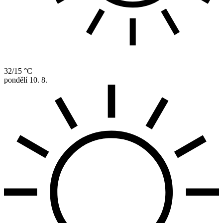
32/15 °C
pondělí
10. 8.