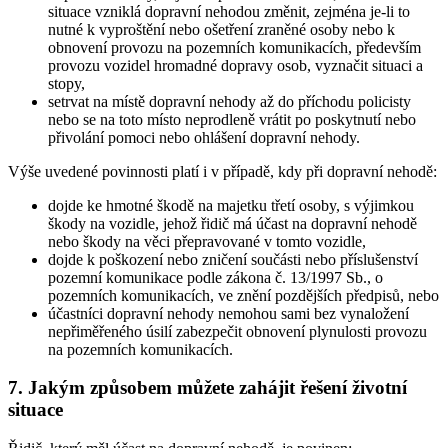
situace vzniklá dopravní nehodou změnit, zejména je-li to
nutné k vyproštění nebo ošetření zraněné osoby nebo k
obnovení provozu na pozemních komunikacích, především
provozu vozidel hromadné dopravy osob, vyznačit situaci a
stopy,
setrvat na místě dopravní nehody až do příchodu policisty
nebo se na toto místo neprodleně vrátit po poskytnutí nebo
přivolání pomoci nebo ohlášení dopravní nehody.
Výše uvedené povinnosti platí i v případě, kdy při dopravní nehodě:
dojde ke hmotné škodě na majetku třetí osoby, s výjimkou
škody na vozidle, jehož řidič má účast na dopravní nehodě
nebo škody na věci přepravované v tomto vozidle,
dojde k poškození nebo zničení součásti nebo příslušenství
pozemní komunikace podle zákona č. 13/1997 Sb., o
pozemních komunikacích, ve znění pozdějších předpisů, nebo
účastníci dopravní nehody nemohou sami bez vynaložení
nepřiměřeného úsilí zabezpečit obnovení plynulosti provozu
na pozemních komunikacích.
7. Jakým způsobem můžete zahájit řešení životní
situace