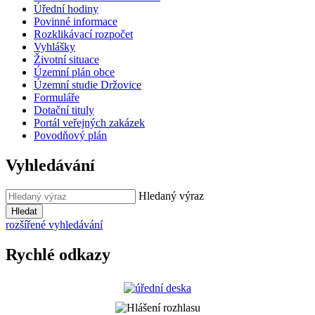
Úřední hodiny
Povinné informace
Rozklikávací rozpočet
Vyhlášky
Životní situace
Územní plán obce
Územní studie Držovice
Formuláře
Dotační tituly
Portál veřejných zakázek
Povodňový plán
Vyhledávání
Hledaný výraz
Hledat
rozšířené vyhledávání
Rychlé odkazy