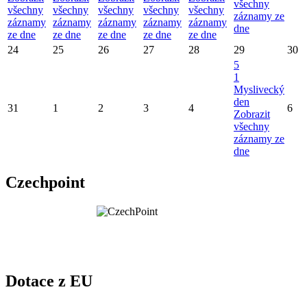
všechny
všechny
všechny
všechny
všechny
všechny
záznamy ze
záznamy
záznamy
záznamy
záznamy
záznamy
dne
ze dne
ze dne
ze dne
ze dne
ze dne
24
25
26
27
28
29
30
5
1
Myslivecký
den
31
1
2
3
4
6
Zobrazit
všechny
záznamy ze
dne
Czechpoint
Dotace z EU