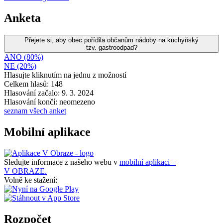
Anketa
Přejete si, aby obec pořídila občanům nádoby na kuchyňský
tzv. gastroodpad?
ANO (80%)
NE (20%)
Hlasujte kliknutím na jednu z možností
Celkem hlasů: 148
Hlasování začalo: 9. 3. 2024
Hlasování končí: neomezeno
seznam všech anket
Mobilní aplikace
Sledujte informace z našeho webu v
mobilní aplikaci –
V OBRAZE.
Volně ke stažení:
Rozpočet