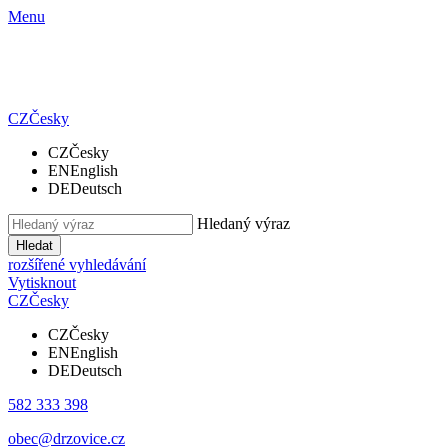
Menu
CZ
Česky
CZ
Česky
EN
English
DE
Deutsch
Hledaný výraz
Hledat
rozšířené vyhledávání
Vytisknout
CZ
Česky
CZ
Česky
EN
English
DE
Deutsch
582 333 398
obec@drzovice.cz