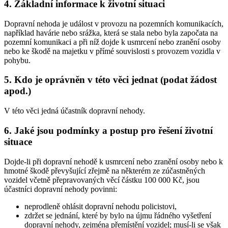
4. Základní informace k životní situaci
Dopravní nehoda je událost v provozu na pozemních komunikacích,
například havárie nebo srážka, která se stala nebo byla započata na
pozemní komunikaci a při níž dojde k usmrcení nebo zranění osoby
nebo ke škodě na majetku v přímé souvislosti s provozem vozidla v
pohybu.
5. Kdo je oprávněn v této věci jednat (podat žádost
apod.)
V této věci jedná účastník dopravní nehody.
6. Jaké jsou podmínky a postup pro řešení životní
situace
Dojde-li při dopravní nehodě k usmrcení nebo zranění osoby nebo k
hmotné škodě převyšující zřejmě na některém ze zúčastněných
vozidel včetně přepravovaných věcí částku 100 000 Kč, jsou
účastníci dopravní nehody povinni:
neprodleně ohlásit dopravní nehodu policistovi,
zdržet se jednání, které by bylo na újmu řádného vyšetření
dopravní nehody, zejména přemístění vozidel; musí-li se však