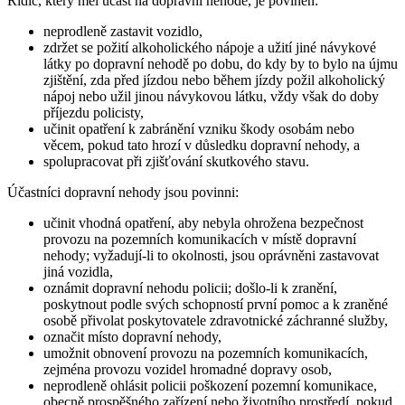
Řidič, který měl účast na dopravní nehodě, je povinen:
neprodleně zastavit vozidlo,
zdržet se požití alkoholického nápoje a užití jiné návykové
látky po dopravní nehodě po dobu, do kdy by to bylo na újmu
zjištění, zda před jízdou nebo během jízdy požil alkoholický
nápoj nebo užil jinou návykovou látku, vždy však do doby
příjezdu policisty,
učinit opatření k zabránění vzniku škody osobám nebo
věcem, pokud tato hrozí v důsledku dopravní nehody, a
spolupracovat při zjišťování skutkového stavu.
Účastníci dopravní nehody jsou povinni:
učinit vhodná opatření, aby nebyla ohrožena bezpečnost
provozu na pozemních komunikacích v místě dopravní
nehody; vyžadují-li to okolnosti, jsou oprávněni zastavovat
jiná vozidla,
oznámit dopravní nehodu policii; došlo-li k zranění,
poskytnout podle svých schopností první pomoc a k zraněné
osobě přivolat poskytovatele zdravotnické záchranné služby,
označit místo dopravní nehody,
umožnit obnovení provozu na pozemních komunikacích,
zejména provozu vozidel hromadné dopravy osob,
neprodleně ohlásit policii poškození pozemní komunikace,
obecně prospěšného zařízení nebo životního prostředí, pokud