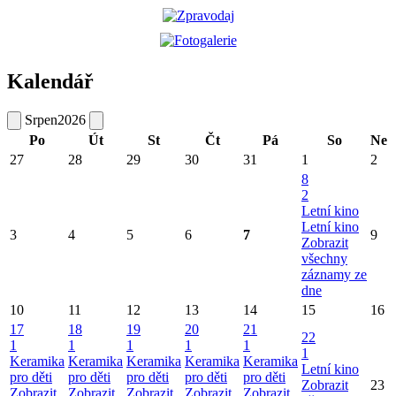
Kalendář
Srpen
2026
Po
Út
St
Čt
Pá
So
Ne
27
28
29
30
31
1
2
8
2
Letní kino
Letní kino
3
4
5
6
7
9
Zobrazit
všechny
záznamy ze
dne
10
11
12
13
14
15
16
17
18
19
20
21
22
1
1
1
1
1
1
Keramika
Keramika
Keramika
Keramika
Keramika
Letní kino
pro děti
pro děti
pro děti
pro děti
pro děti
Zobrazit
23
Zobrazit
Zobrazit
Zobrazit
Zobrazit
Zobrazit