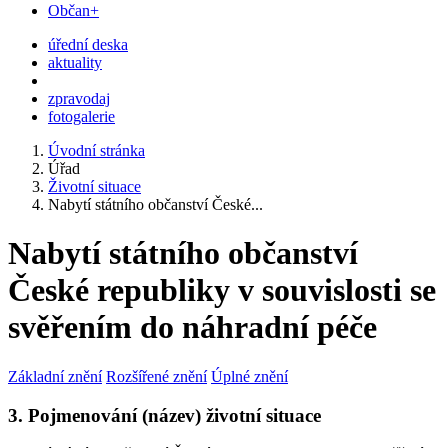
Občan+
úřední deska
aktuality
zpravodaj
fotogalerie
Úvodní stránka
Úřad
Životní situace
Nabytí státního občanství České...
Nabytí státního občanství
České republiky v souvislosti se
svěřením do náhradní péče
Základní znění
Rozšířené znění
Úplné znění
3. Pojmenování (název) životní situace