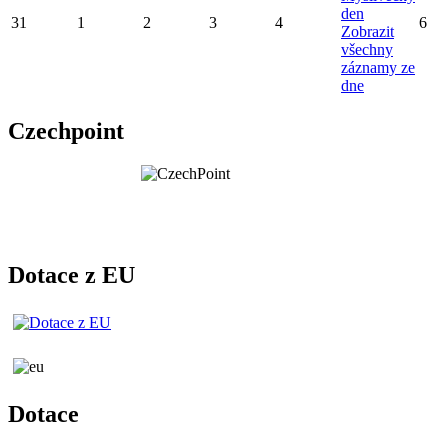
den
31
1
2
3
4
6
Zobrazit
všechny
záznamy ze
dne
Czechpoint
Dotace z EU
Dotace