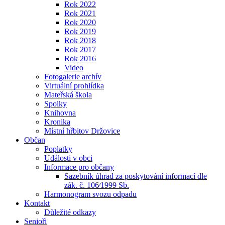
Rok 2022
Rok 2021
Rok 2020
Rok 2019
Rok 2018
Rok 2017
Rok 2016
Video
Fotogalerie archív
Virtuální prohlídka
Mateřská škola
Spolky
Knihovna
Kronika
Místní hřbitov Držovice
Občan
Poplatky
Události v obci
Informace pro občany
Sazebník úhrad za poskytování informací dle
zák. č. 106⁄1999 Sb.
Harmonogram svozu odpadu
Kontakt
Důležité odkazy
Senioři