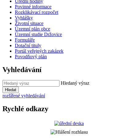
Úřední hodiny
Povinné informace
Rozklikávací rozpočet
Vyhlášky
Životní situace
Územní plán obce
Územní studie Držovice
Formuláře
Dotační tituly
Portál veřejných zakázek
Povodňový plán
Vyhledávání
Hledaný výraz
Hledat
rozšířené vyhledávání
Rychlé odkazy