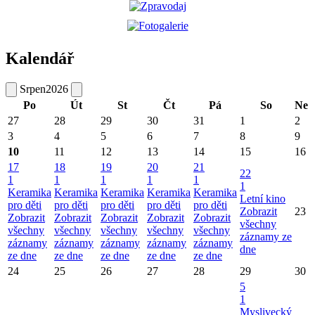
Kalendář
Srpen
2026
Po
Út
St
Čt
Pá
So
Ne
27
28
29
30
31
1
2
3
4
5
6
7
8
9
10
11
12
13
14
15
16
17
18
19
20
21
22
1
1
1
1
1
1
Keramika
Keramika
Keramika
Keramika
Keramika
Letní kino
pro děti
pro děti
pro děti
pro děti
pro děti
Zobrazit
23
Zobrazit
Zobrazit
Zobrazit
Zobrazit
Zobrazit
všechny
všechny
všechny
všechny
všechny
všechny
záznamy ze
záznamy
záznamy
záznamy
záznamy
záznamy
dne
ze dne
ze dne
ze dne
ze dne
ze dne
24
25
26
27
28
29
30
5
1
Myslivecký