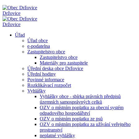
Držovice
Držovice
Úřad
Úřad obce
e-podatelna
Zastupitelstvo obce
Zastupitelstvo obce
Materiály pro zastupitele
Úřední deska obce Držovice
Úřední hodiny
Povinné informace
Rozklikávací rozpočet
Vyhlášky
Vyhlášky obce - sbírka právních předpisů
územních samosprávných celků
OZV o místním poplatku za obecní systém
odpadového hospodářství
OZV o místním poplatku ze psů
OZV o místním poplatku za užívání veřejného
prostranství
neplatné vyhlášky