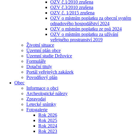
OZV č.1⁄2010 zrušena
OZV č.3⁄2010 zrušena
OZV č. 1⁄2015 zrušena
OZV o místním poplatku za obecní systém
odpadového hospodářství 2024
OZV o místním poplatku ze psů 2024
OZV o místním poplatku za užívání
veřejného prostranství 2019
Životní situace
Územní plán obce
Územní studie Držovice
Formuláře
Dotační tituly
Portál veřejných zakázek
Povodňový plán
Obec
Informace o obci
Archeologické nálezy
Zpravodaj
Letecké snímky
Fotogalerie
Rok 2026
Rok 2025
Rok 2024
Rok 2023