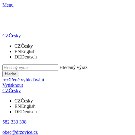
Menu
CZ
Česky
CZ
Česky
EN
English
DE
Deutsch
Hledaný výraz
Hledat
rozšířené vyhledávání
Vytisknout
CZ
Česky
CZ
Česky
EN
English
DE
Deutsch
582 333 398
obec@drzovice.cz