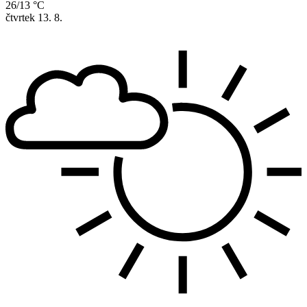
26/13 °C
čtvrtek
13. 8.