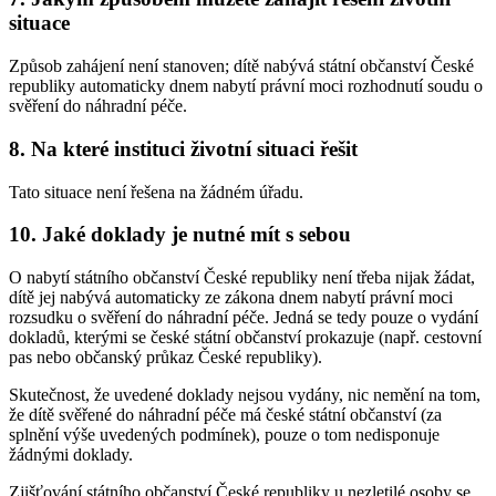
situace
Způsob zahájení není stanoven; dítě nabývá státní občanství České
republiky automaticky dnem nabytí právní moci rozhodnutí soudu o
svěření do náhradní péče.
8. Na které instituci životní situaci řešit
Tato situace není řešena na žádném úřadu.
10. Jaké doklady je nutné mít s sebou
O nabytí státního občanství České republiky není třeba nijak žádat,
dítě jej nabývá automaticky ze zákona dnem nabytí právní moci
rozsudku o svěření do náhradní péče. Jedná se tedy pouze o vydání
dokladů, kterými se české státní občanství prokazuje (např. cestovní
pas nebo občanský průkaz České republiky).
Skutečnost, že uvedené doklady nejsou vydány, nic nemění na tom,
že dítě svěřené do náhradní péče má české státní občanství (za
splnění výše uvedených podmínek), pouze o tom nedisponuje
žádnými doklady.
Zjišťování státního občanství České republiky u nezletilé osoby se