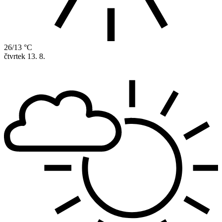
26/13 °C
čtvrtek
13. 8.