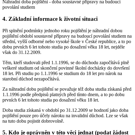
Náhradní doba pojištění - doba soustavné přípravy na budoucí
povolání studiem
4. Základní informace k životní situaci
Při splnění podmínky jednoho roku pojištění je náhradní dobou
pojištění období soustavné přípravy na budoucí povolání studiem na
střední, vyšší odborné nebo vysoké škole v České republice, a to po
dobu prvních 6 let tohoto studia po dosažení věku 18 let, nejdéle
však do 31.12.2009.
Těm, kteří studovali před 1.1.1996, se do důchodu započítává plně
veškeré studium od skončení povinné školní docházky do dovršení
18 let. Při studiu po 1.1.1996 se studium do 18 let pro nárok na
starobní důchod nezapočítává.
Za náhradní dobu pojištění se považuje též doba studia získaná před
1.1.1996 podle předpisů platných před tímto dnem, a to po dobu
prvních 6 let tohoto studia po dosažení věku 18 let.
Doba studia získaná v období po 31.12.2009 se hodnotí jako doba
pojištění pouze pro účely nároku na invalidní důchod. Lze se však
na tuto dobu pojistit dobrovolně.
5. Kdo je oprávněn v této věci jednat (podat žádost