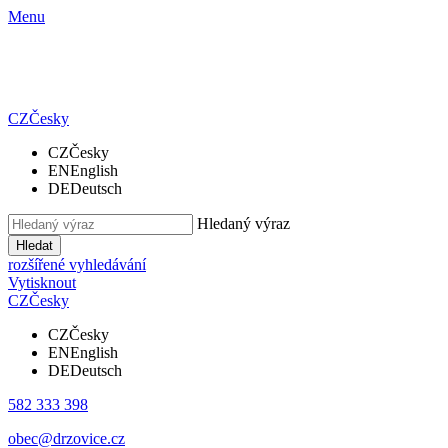
Menu
CZ
Česky
CZ
Česky
EN
English
DE
Deutsch
Hledaný výraz
Hledat
rozšířené vyhledávání
Vytisknout
CZ
Česky
CZ
Česky
EN
English
DE
Deutsch
582 333 398
obec@drzovice.cz