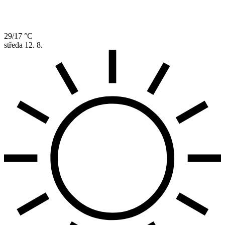
29/17 °C
středa
12. 8.