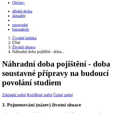
Občan+
úřední deska
aktuality
zpravodaj
fotogalerie
Úvodní stránka
Úřad
Životní situace
Náhradní doba pojištění - doba...
Náhradní doba pojištění - doba
soustavné přípravy na budoucí
povolání studiem
Základní znění
Rozšířené znění
Úplné znění
3. Pojmenování (název) životní situace