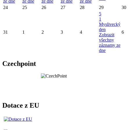
ze dne
ze dne
ze dne
ze dne
ze dne
24
25
26
27
28
29
30
5
1
Myslivecký
den
31
1
2
3
4
6
Zobrazit
všechny
záznamy ze
dne
Czechpoint
Dotace z EU