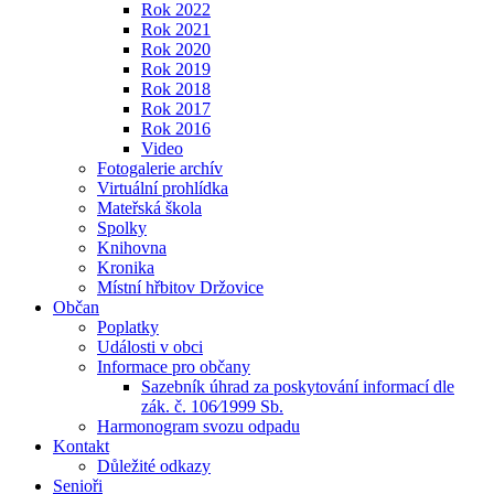
Rok 2022
Rok 2021
Rok 2020
Rok 2019
Rok 2018
Rok 2017
Rok 2016
Video
Fotogalerie archív
Virtuální prohlídka
Mateřská škola
Spolky
Knihovna
Kronika
Místní hřbitov Držovice
Občan
Poplatky
Události v obci
Informace pro občany
Sazebník úhrad za poskytování informací dle
zák. č. 106⁄1999 Sb.
Harmonogram svozu odpadu
Kontakt
Důležité odkazy
Senioři