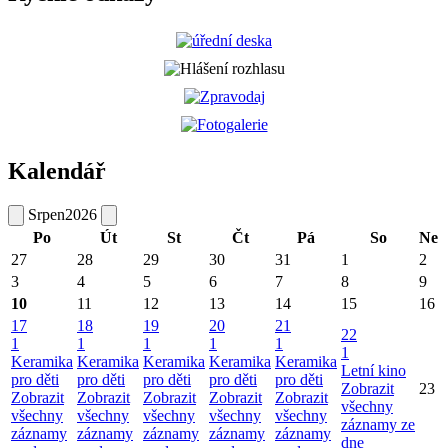
Kalendář
Srpen
2026
Po
Út
St
Čt
Pá
So
Ne
27
28
29
30
31
1
2
3
4
5
6
7
8
9
10
11
12
13
14
15
16
17
18
19
20
21
22
1
1
1
1
1
1
Keramika
Keramika
Keramika
Keramika
Keramika
Letní kino
pro děti
pro děti
pro děti
pro děti
pro děti
Zobrazit
23
Zobrazit
Zobrazit
Zobrazit
Zobrazit
Zobrazit
všechny
všechny
všechny
všechny
všechny
všechny
záznamy ze
záznamy
záznamy
záznamy
záznamy
záznamy
dne