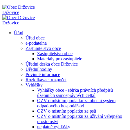
Držovice
Držovice
Úřad
Úřad obce
e-podatelna
Zastupitelstvo obce
Zastupitelstvo obce
Materiály pro zastupitele
Úřední deska obce Držovice
Úřední hodiny
Povinné informace
Rozklikávací rozpočet
Vyhlášky
Vyhlášky obce - sbírka právních předpisů
územních samosprávných celků
OZV o místním poplatku za obecní systém
odpadového hospodářství
OZV o místním poplatku ze psů
OZV o místním poplatku za užívání veřejného
prostranství
neplatné vyhlášky