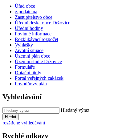
Úřad obce
e-podatelna
Zastupitelstvo obce
Úřední deska obce Držovice
Úřední hodiny
Povinné informace
Rozklikávací rozpočet
Vyhlášky
Životní situace
Územní plán obce
Územní studie Držovice
Formuláře
Dotační tituly
Portál veřejných zakázek
Povodňový plán
Vyhledávání
Hledaný výraz
Hledat
rozšířené vyhledávání
Rychlé odkazy