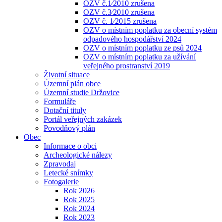
OZV č.1⁄2010 zrušena
OZV č.3⁄2010 zrušena
OZV č. 1⁄2015 zrušena
OZV o místním poplatku za obecní systém
odpadového hospodářství 2024
OZV o místním poplatku ze psů 2024
OZV o místním poplatku za užívání
veřejného prostranství 2019
Životní situace
Územní plán obce
Územní studie Držovice
Formuláře
Dotační tituly
Portál veřejných zakázek
Povodňový plán
Obec
Informace o obci
Archeologické nálezy
Zpravodaj
Letecké snímky
Fotogalerie
Rok 2026
Rok 2025
Rok 2024
Rok 2023