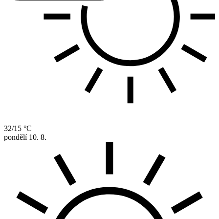
32/15 °C
pondělí
10. 8.