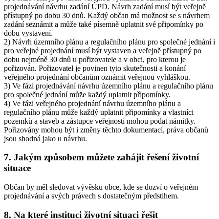
projednávání návrhu zadání ÚPD. Návrh zadání musí být veřejně
přístupný po dobu 30 dnů. Každý občan má možnost se s návrhem
zadání seznámit a může také písemně uplatnit své připomínky po
dobu vystavení.
2) Návrh územního plánu a regulačního plánu pro společné jednání i
pro veřejné projednání musí být vystaven a veřejně přístupný po
dobu nejméně 30 dnů u pořizovatele a v obci, pro kterou je
pořizován. Pořizovatel je povinen tyto skutečnosti a konání
veřejného projednání občanům oznámit veřejnou vyhláškou.
3) Ve fázi projednávání návrhu územního plánu a regulačního plánu
pro společné jednání může každý uplatnit připomínky.
4) Ve fázi veřejného projednání návrhu územního plánu a
regulačního plánu může každý uplatnit připomínky a vlastníci
pozemků a staveb a zástupce veřejnosti mohou podat námitky.
Pořizovány mohou být i změny těchto dokumentací, práva občanů
jsou shodná jako u návrhu.
7. Jakým způsobem můžete zahájit řešení životní
situace
Občan by měl sledovat vývěsku obce, kde se dozví o veřejném
projednávání a svých právech s dostatečným předstihem.
8. Na které instituci životní situaci řešit