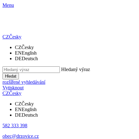
Menu
CZ
Česky
CZ
Česky
EN
English
DE
Deutsch
Hledaný výraz
Hledat
rozšířené vyhledávání
Vytisknout
CZ
Česky
CZ
Česky
EN
English
DE
Deutsch
582 333 398
obec@drzovice.cz