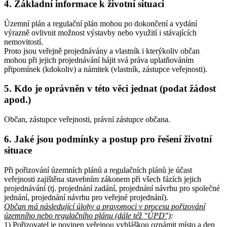
4. Základní informace k životní situaci
Územní plán a regulační plán mohou po dokončení a vydání
výrazně ovlivnit možnost výstavby nebo využití i stávajících
nemovitostí.
Proto jsou veřejně projednávány a vlastník i kterýkoliv občan
mohou při jejich projednávání hájit svá práva uplatňováním
připomínek (kdokoliv) a námitek (vlastník, zástupce veřejnosti).
5. Kdo je oprávněn v této věci jednat (podat žádost
apod.)
Občan, zástupce veřejnosti, právní zástupce občana.
6. Jaké jsou podmínky a postup pro řešení životní
situace
Při pořizování územních plánů a regulačních plánů je účast
veřejnosti zajištěna stavebním zákonem při všech fázích jejich
projednávání (tj. projednání zadání, projednání návrhu pro společné
jednání, projednání návrhu pro veřejné projednání).
Občan má následující úlohy a pravomoci v procesu pořizování
územního nebo regulačního plánu (dále též "ÚPD")
:
1) Pořizovatel je povinen veřejnou vyhláškou oznámit místo a den