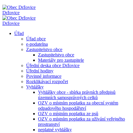
Držovice
Držovice
Úřad
Úřad obce
e-podatelna
Zastupitelstvo obce
Zastupitelstvo obce
Materiály pro zastupitele
Úřední deska obce Držovice
Úřední hodiny
Povinné informace
Rozklikávací rozpočet
Vyhlášky
Vyhlášky obce - sbírka právních předpisů
územních samosprávných celků
OZV o místním poplatku za obecní systém
odpadového hospodářství
OZV o místním poplatku ze psů
OZV o místním poplatku za užívání veřejného
prostranství
neplatné vyhlášky