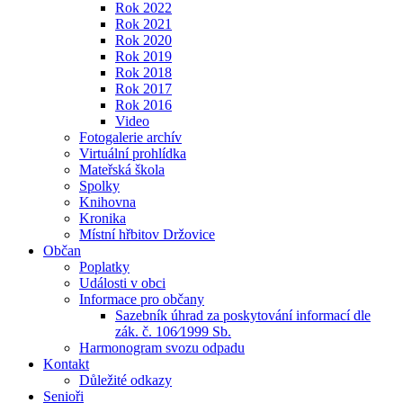
Rok 2022
Rok 2021
Rok 2020
Rok 2019
Rok 2018
Rok 2017
Rok 2016
Video
Fotogalerie archív
Virtuální prohlídka
Mateřská škola
Spolky
Knihovna
Kronika
Místní hřbitov Držovice
Občan
Poplatky
Události v obci
Informace pro občany
Sazebník úhrad za poskytování informací dle
zák. č. 106⁄1999 Sb.
Harmonogram svozu odpadu
Kontakt
Důležité odkazy
Senioři