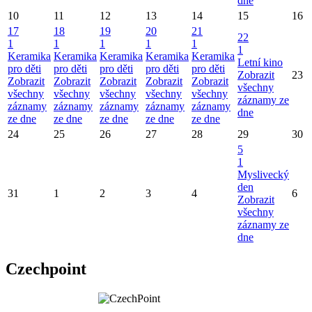
dne
10
11
12
13
14
15
16
17
18
19
20
21
22
1
1
1
1
1
1
Keramika
Keramika
Keramika
Keramika
Keramika
Letní kino
pro děti
pro děti
pro děti
pro děti
pro děti
Zobrazit
23
Zobrazit
Zobrazit
Zobrazit
Zobrazit
Zobrazit
všechny
všechny
všechny
všechny
všechny
všechny
záznamy ze
záznamy
záznamy
záznamy
záznamy
záznamy
dne
ze dne
ze dne
ze dne
ze dne
ze dne
24
25
26
27
28
29
30
5
1
Myslivecký
den
31
1
2
3
4
6
Zobrazit
všechny
záznamy ze
dne
Czechpoint