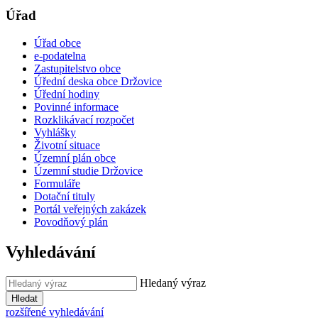
Úřad
Úřad obce
e-podatelna
Zastupitelstvo obce
Úřední deska obce Držovice
Úřední hodiny
Povinné informace
Rozklikávací rozpočet
Vyhlášky
Životní situace
Územní plán obce
Územní studie Držovice
Formuláře
Dotační tituly
Portál veřejných zakázek
Povodňový plán
Vyhledávání
Hledaný výraz
Hledat
rozšířené vyhledávání