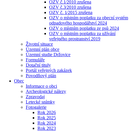
OZV č.1⁄2010 zrušena
OZV č.3⁄2010 zrušena
OZV č. 1⁄2015 zrušena
OZV o místním poplatku za obecní systém
odpadového hospodářství 2024
OZV o místním poplatku ze psů 2024
OZV o místním poplatku za užívání
veřejného prostranství 2019
Životní situace
Územní plán obce
Územní studie Držovice
Formuláře
Dotační tituly
Portál veřejných zakázek
Povodňový plán
Obec
Informace o obci
Archeologické nálezy
Zpravodaj
Letecké snímky
Fotogalerie
Rok 2026
Rok 2025
Rok 2024
Rok 2023