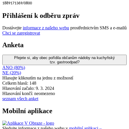
1889171369/0800
Přihlášení k odběru zpráv
Dostávejte
informace z našeho webu
prostřednictvím SMS a e-mailů
Chci se zaregistrovat
Anketa
Přejete si, aby obec pořídila občanům nádoby na kuchyňský
tzv. gastroodpad?
ANO (80%)
NE (20%)
Hlasujte kliknutím na jednu z možností
Celkem hlasů: 148
Hlasování začalo: 9. 3. 2024
Hlasování končí: neomezeno
seznam všech anket
Mobilní aplikace
Sledujte informace z našeho webu v
mobilní aplikaci –