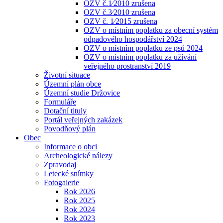
OZV č.1⁄2010 zrušena
OZV č.3⁄2010 zrušena
OZV č. 1⁄2015 zrušena
OZV o místním poplatku za obecní systém
odpadového hospodářství 2024
OZV o místním poplatku ze psů 2024
OZV o místním poplatku za užívání
veřejného prostranství 2019
Životní situace
Územní plán obce
Územní studie Držovice
Formuláře
Dotační tituly
Portál veřejných zakázek
Povodňový plán
Obec
Informace o obci
Archeologické nálezy
Zpravodaj
Letecké snímky
Fotogalerie
Rok 2026
Rok 2025
Rok 2024
Rok 2023