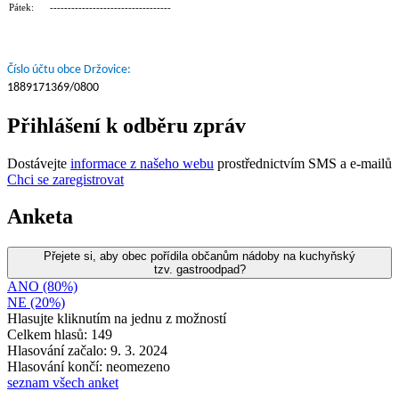
Pátek: ----------------------------------
Číslo účtu obce Držovice:
1889171369/0800
Přihlášení k odběru zpráv
Dostávejte
informace z našeho webu
prostřednictvím SMS a e-mailů
Chci se zaregistrovat
Anketa
Přejete si, aby obec pořídila občanům nádoby na kuchyňský
tzv. gastroodpad?
ANO (80%)
NE (20%)
Hlasujte kliknutím na jednu z možností
Celkem hlasů: 149
Hlasování začalo: 9. 3. 2024
Hlasování končí: neomezeno
seznam všech anket