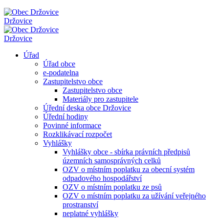
Držovice
Držovice
Úřad
Úřad obce
e-podatelna
Zastupitelstvo obce
Zastupitelstvo obce
Materiály pro zastupitele
Úřední deska obce Držovice
Úřední hodiny
Povinné informace
Rozklikávací rozpočet
Vyhlášky
Vyhlášky obce - sbírka právních předpisů
územních samosprávných celků
OZV o místním poplatku za obecní systém
odpadového hospodářství
OZV o místním poplatku ze psů
OZV o místním poplatku za užívání veřejného
prostranství
neplatné vyhlášky