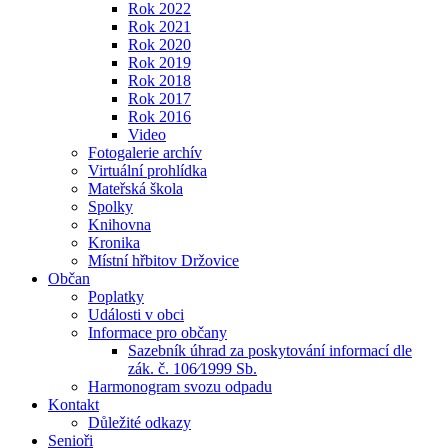
Rok 2022
Rok 2021
Rok 2020
Rok 2019
Rok 2018
Rok 2017
Rok 2016
Video
Fotogalerie archív
Virtuální prohlídka
Mateřská škola
Spolky
Knihovna
Kronika
Místní hřbitov Držovice
Občan
Poplatky
Události v obci
Informace pro občany
Sazebník úhrad za poskytování informací dle
zák. č. 106⁄1999 Sb.
Harmonogram svozu odpadu
Kontakt
Důležité odkazy
Senioři