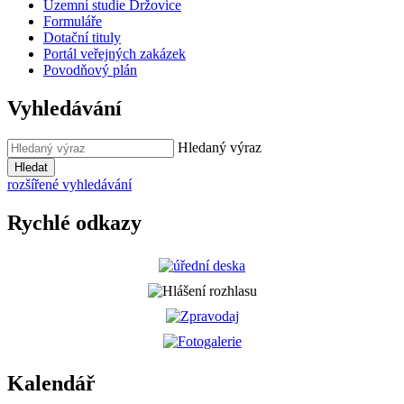
Územní studie Držovice
Formuláře
Dotační tituly
Portál veřejných zakázek
Povodňový plán
Vyhledávání
Hledaný výraz
Hledat
rozšířené vyhledávání
Rychlé odkazy
Kalendář