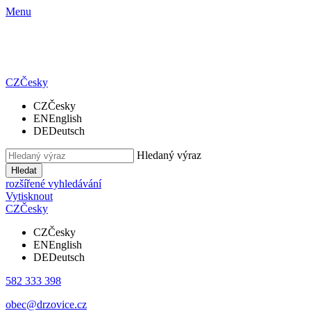
Menu
CZ
Česky
CZ
Česky
EN
English
DE
Deutsch
Hledaný výraz
Hledat
rozšířené vyhledávání
Vytisknout
CZ
Česky
CZ
Česky
EN
English
DE
Deutsch
582 333 398
obec@drzovice.cz