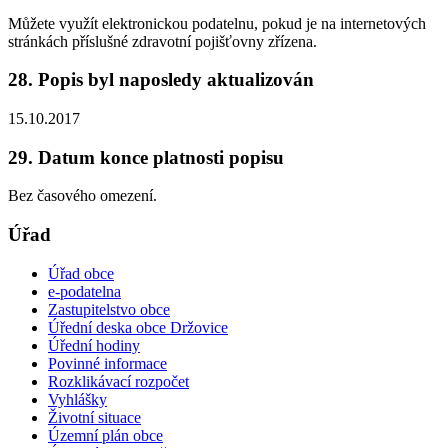
Můžete využít elektronickou podatelnu, pokud je na internetových
stránkách příslušné zdravotní pojišťovny zřízena.
28. Popis byl naposledy aktualizován
15.10.2017
29. Datum konce platnosti popisu
Bez časového omezení.
Úřad
Úřad obce
e-podatelna
Zastupitelstvo obce
Úřední deska obce Držovice
Úřední hodiny
Povinné informace
Rozklikávací rozpočet
Vyhlášky
Životní situace
Územní plán obce