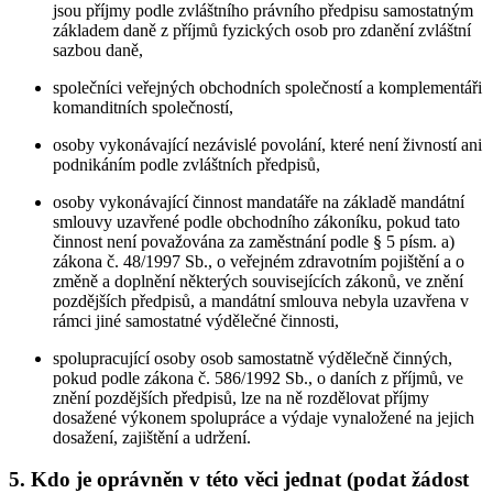
jsou příjmy podle zvláštního právního předpisu samostatným
základem daně z příjmů fyzických osob pro zdanění zvláštní
sazbou daně,
společníci veřejných obchodních společností a komplementáři
komanditních společností,
osoby vykonávající nezávislé povolání, které není živností ani
podnikáním podle zvláštních předpisů,
osoby vykonávající činnost mandatáře na základě mandátní
smlouvy uzavřené podle obchodního zákoníku, pokud tato
činnost není považována za zaměstnání podle § 5 písm. a)
zákona č. 48/1997 Sb., o veřejném zdravotním pojištění a o
změně a doplnění některých souvisejících zákonů, ve znění
pozdějších předpisů, a mandátní smlouva nebyla uzavřena v
rámci jiné samostatné výdělečné činnosti,
spolupracující osoby osob samostatně výdělečně činných,
pokud podle zákona č. 586/1992 Sb., o daních z příjmů, ve
znění pozdějších předpisů, lze na ně rozdělovat příjmy
dosažené výkonem spolupráce a výdaje vynaložené na jejich
dosažení, zajištění a udržení.
5. Kdo je oprávněn v této věci jednat (podat žádost