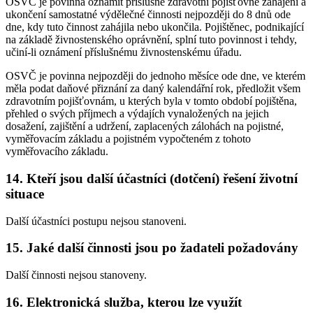
OSVČ je povinna oznámit příslušné zdravotní pojišťovně zahájení a
ukončení samostatné výdělečné činnosti nejpozději do 8 dnů ode
dne, kdy tuto činnost zahájila nebo ukončila. Pojištěnec, podnikající
na základě živnostenského oprávnění, splní tuto povinnost i tehdy,
učiní-li oznámení příslušnému živnostenskému úřadu.
OSVČ je povinna nejpozději do jednoho měsíce ode dne, ve kterém
měla podat daňové přiznání za daný kalendářní rok, předložit všem
zdravotním pojišťovnám, u kterých byla v tomto období pojištěna,
přehled o svých příjmech a výdajích vynaložených na jejich
dosažení, zajištění a udržení, zaplacených zálohách na pojistné,
vyměřovacím základu a pojistném vypočteném z tohoto
vyměřovacího základu.
14. Kteří jsou další účastníci (dotčení) řešení životní
situace
Další účastníci postupu nejsou stanoveni.
15. Jaké další činnosti jsou po žadateli požadovány
Další činnosti nejsou stanoveny.
16. Elektronická služba, kterou lze využít