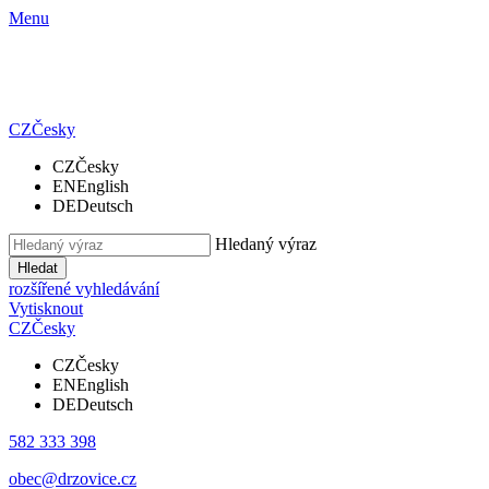
Menu
CZ
Česky
CZ
Česky
EN
English
DE
Deutsch
Hledaný výraz
Hledat
rozšířené vyhledávání
Vytisknout
CZ
Česky
CZ
Česky
EN
English
DE
Deutsch
582 333 398
obec@drzovice.cz