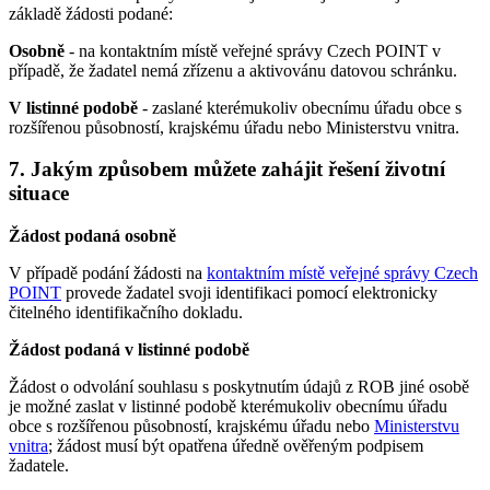
základě žádosti podané:
Osobně
- na kontaktním místě veřejné správy Czech POINT v
případě, že žadatel nemá zřízenu a aktivovánu datovou schránku.
V listinné podobě
- zaslané kterémukoliv obecnímu úřadu obce s
rozšířenou působností, krajskému úřadu nebo Ministerstvu vnitra.
7. Jakým způsobem můžete zahájit řešení životní
situace
Žádost podaná osobně
V případě podání žádosti na
kontaktním místě veřejné správy Czech
POINT
provede žadatel svoji identifikaci pomocí elektronicky
čitelného identifikačního dokladu.
Žádost podaná v listinné podobě
Žádost o odvolání souhlasu s poskytnutím údajů z ROB jiné osobě
je možné zaslat v listinné podobě kterémukoliv obecnímu úřadu
obce s rozšířenou působností, krajskému úřadu nebo
Ministerstvu
vnitra
; žádost musí být opatřena úředně ověřeným podpisem
žadatele.