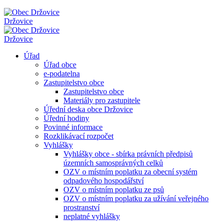
Držovice
Držovice
Úřad
Úřad obce
e-podatelna
Zastupitelstvo obce
Zastupitelstvo obce
Materiály pro zastupitele
Úřední deska obce Držovice
Úřední hodiny
Povinné informace
Rozklikávací rozpočet
Vyhlášky
Vyhlášky obce - sbírka právních předpisů
územních samosprávných celků
OZV o místním poplatku za obecní systém
odpadového hospodářství
OZV o místním poplatku ze psů
OZV o místním poplatku za užívání veřejného
prostranství
neplatné vyhlášky