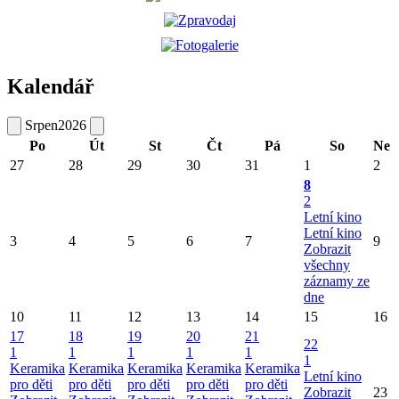
Kalendář
Srpen
2026
Po
Út
St
Čt
Pá
So
Ne
27
28
29
30
31
1
2
8
2
Letní kino
Letní kino
3
4
5
6
7
9
Zobrazit
všechny
záznamy ze
dne
10
11
12
13
14
15
16
17
18
19
20
21
22
1
1
1
1
1
1
Keramika
Keramika
Keramika
Keramika
Keramika
Letní kino
pro děti
pro děti
pro děti
pro děti
pro děti
Zobrazit
23