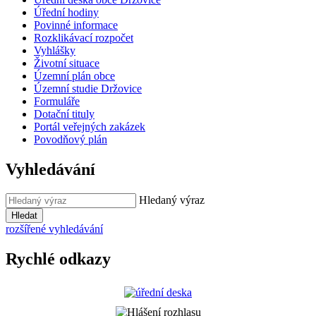
Úřední hodiny
Povinné informace
Rozklikávací rozpočet
Vyhlášky
Životní situace
Územní plán obce
Územní studie Držovice
Formuláře
Dotační tituly
Portál veřejných zakázek
Povodňový plán
Vyhledávání
Hledaný výraz
Hledat
rozšířené vyhledávání
Rychlé odkazy