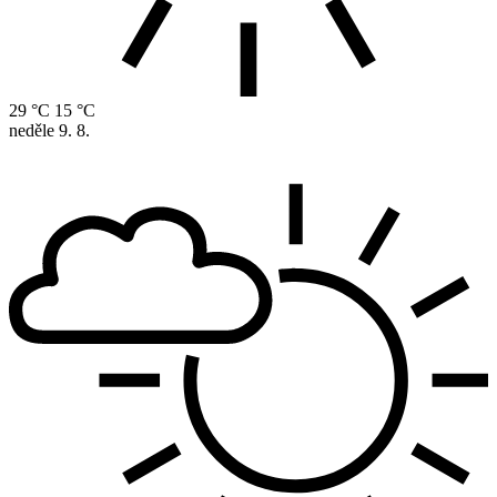
29 °C
15 °C
neděle
9. 8.