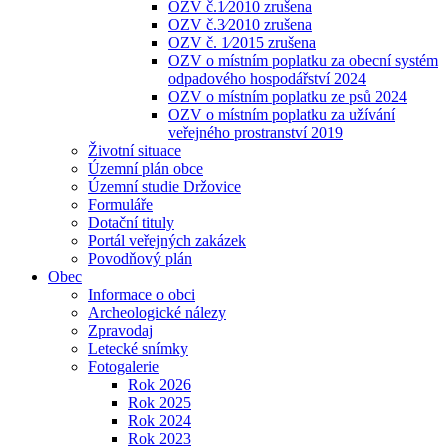
OZV č.1⁄2010 zrušena
OZV č.3⁄2010 zrušena
OZV č. 1⁄2015 zrušena
OZV o místním poplatku za obecní systém
odpadového hospodářství 2024
OZV o místním poplatku ze psů 2024
OZV o místním poplatku za užívání
veřejného prostranství 2019
Životní situace
Územní plán obce
Územní studie Držovice
Formuláře
Dotační tituly
Portál veřejných zakázek
Povodňový plán
Obec
Informace o obci
Archeologické nálezy
Zpravodaj
Letecké snímky
Fotogalerie
Rok 2026
Rok 2025
Rok 2024
Rok 2023