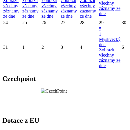
Zobrazit
Zobrazit
Zobrazit
Zobrazit
Zobrazit
všechny
všechny
všechny
všechny
všechny
všechny
záznamy ze
záznamy
záznamy
záznamy
záznamy
záznamy
dne
ze dne
ze dne
ze dne
ze dne
ze dne
24
25
26
27
28
29
30
5
1
Myslivecký
den
31
1
2
3
4
6
Zobrazit
všechny
záznamy ze
dne
Czechpoint
Dotace z EU