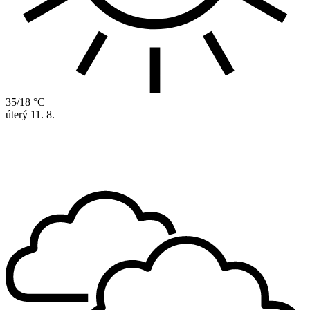
35/18 °C
úterý
11. 8.