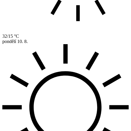
32/15 °C
pondělí
10. 8.