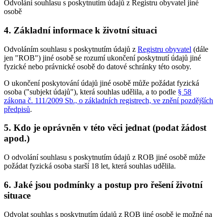
Odvolání souhlasu s poskytnutím údajů z Registru obyvatel jiné
osobě
4. Základní informace k životní situaci
Odvoláním souhlasu s poskytnutím údajů z
Registru obyvatel
(dále
jen "ROB") jiné osobě se rozumí ukončení poskytnutí údajů jiné
fyzické nebo právnické osobě do datové schránky této osoby.
O ukončení poskytování údajů jiné osobě může požádat fyzická
osoba ("subjekt údajů"), která souhlas udělila, a to podle
§ 58
zákona č. 111/2009 Sb., o základních registrech, ve znění pozdějších
předpisů
.
5. Kdo je oprávněn v této věci jednat (podat žádost
apod.)
O odvolání souhlasu s poskytnutím údajů z ROB jiné osobě může
požádat fyzická osoba starší 18 let, která souhlas udělila.
6. Jaké jsou podmínky a postup pro řešení životní
situace
Odvolat souhlas s poskytnutím údajů z ROB jiné osobě je možné na