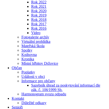
Rok 2022
Rok 2021
Rok 2020
Rok 2019
Rok 2018
Rok 2017
Rok 2016
Video
Fotogalerie archív
Virtuální prohlídka
Mateřská škola
Spolky
Knihovna
Kronika
Místní hřbitov Držovice
Občan
Poplatky
Události v obci
Informace pro občany
Sazebník úhrad za poskytování informací dle
zák. č. 106⁄1999 Sb.
Harmonogram svozu odpadu
Kontakt
Důležité odkazy
Senioři