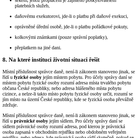
šekem, jehož proplacení je zajištěno poskytovatelem
platebních služeb,
daňovému exekutorovi, jde-li o platbu při daňové exekuci,
oprávněné úřední osobě, jde-li o platbu pořádkové pokuty,
kolkovými známkami (pouze správní poplatky),
přeplatkem na jiné dani.
8. Na které instituci životní situaci řešit
Místní příslušnost správce daně, není-li zákonem stanoveno jinak, se
řídí u
fyzické osoby
jejím místem pobytu. Pro účely správy daní se
místem pobytu fyzické osoby rozumí adresa místa trvalého pobytu
občana České republiky, nebo adresa hlášeného místa pobytu
cizince, a nelze-li takto místo pobytu fyzické osoby určit, rozumí se
jím místo na území České republiky, kde se fyzická osoba převážně
zdržuje.
Místní příslušnost správce daně, není-li zákonem stanoveno jinak, se
řídí u
právnické osoby
jejím sídlem. Pro účely správy daní se
sídlem právnické osoby rozumí adresa, pod kterou je právnická
osoba zapsaná v obchodním rejstříku nebo obdobném veřejném
rejstříku, nebo adresa, kde právnická osoba sídlí skutečně, pokud se