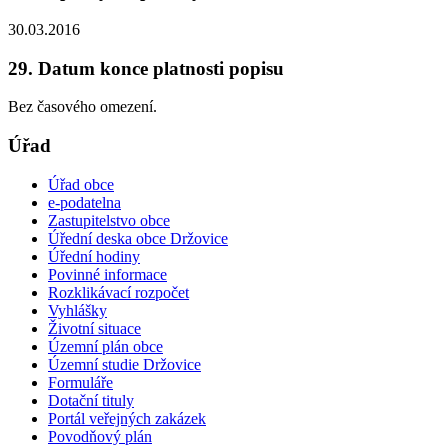
30.03.2016
29. Datum konce platnosti popisu
Bez časového omezení.
Úřad
Úřad obce
e-podatelna
Zastupitelstvo obce
Úřední deska obce Držovice
Úřední hodiny
Povinné informace
Rozklikávací rozpočet
Vyhlášky
Životní situace
Územní plán obce
Územní studie Držovice
Formuláře
Dotační tituly
Portál veřejných zakázek
Povodňový plán