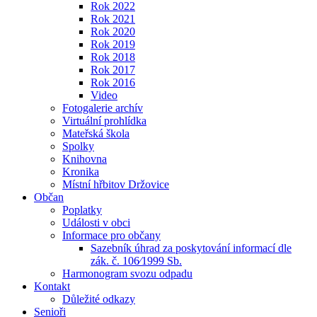
Rok 2022
Rok 2021
Rok 2020
Rok 2019
Rok 2018
Rok 2017
Rok 2016
Video
Fotogalerie archív
Virtuální prohlídka
Mateřská škola
Spolky
Knihovna
Kronika
Místní hřbitov Držovice
Občan
Poplatky
Události v obci
Informace pro občany
Sazebník úhrad za poskytování informací dle
zák. č. 106⁄1999 Sb.
Harmonogram svozu odpadu
Kontakt
Důležité odkazy
Senioři