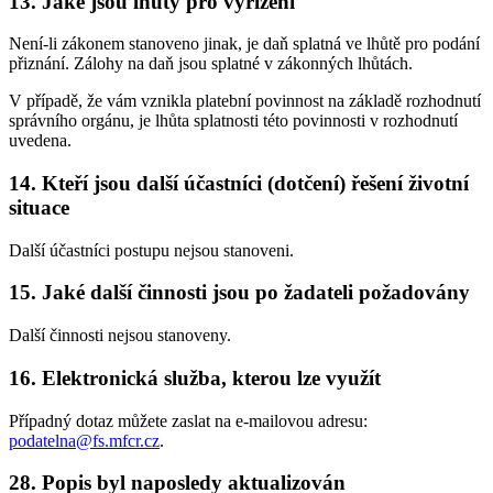
13. Jaké jsou lhůty pro vyřízení
Není-li zákonem stanoveno jinak, je daň splatná ve lhůtě pro podání
přiznání. Zálohy na daň jsou splatné v zákonných lhůtách.
V případě, že vám vznikla platební povinnost na základě rozhodnutí
správního orgánu, je lhůta splatnosti této povinnosti v rozhodnutí
uvedena.
14. Kteří jsou další účastníci (dotčení) řešení životní
situace
Další účastníci postupu nejsou stanoveni.
15. Jaké další činnosti jsou po žadateli požadovány
Další činnosti nejsou stanoveny.
16. Elektronická služba, kterou lze využít
Případný dotaz můžete zaslat na e-mailovou adresu:
podatelna@fs.mfcr.cz
.
28. Popis byl naposledy aktualizován