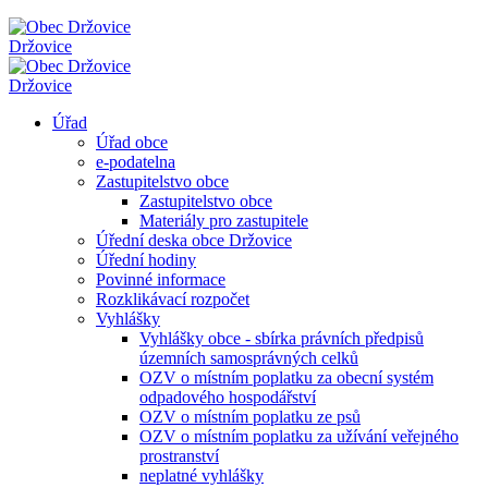
Držovice
Držovice
Úřad
Úřad obce
e-podatelna
Zastupitelstvo obce
Zastupitelstvo obce
Materiály pro zastupitele
Úřední deska obce Držovice
Úřední hodiny
Povinné informace
Rozklikávací rozpočet
Vyhlášky
Vyhlášky obce - sbírka právních předpisů
územních samosprávných celků
OZV o místním poplatku za obecní systém
odpadového hospodářství
OZV o místním poplatku ze psů
OZV o místním poplatku za užívání veřejného
prostranství
neplatné vyhlášky