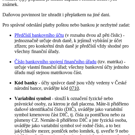
známek.
Daňovou povinnost lze uhradit i přeplatkem na jiné dani.
Pro správné odeslání platby poštou nebo bankou je nezbytné zadat:
Předčíslí bankovního účtu
(v rozsahu dvou až pěti číslic) -
jednoznačně určuje druh daně, k jejímuž vybírání je účet
zřízen; pro konkrétní druh daně je předčíslí vždy shodné pro
všechny finanční úřady.
Číslo bankovního spojení finančního úřadu
(tzv. matrika) -
určuje vlastní finanční úřad; všechny bankovní účty jednoho
úřadu mají stejnou matrikovou část.
Kód banky
- účty správce daně jsou vždy vedeny v České
národní bance, uvádějte kód
0710
.
Variabilní symbol
- slouží k označení fyzické nebo
právnické osoby, za kterou je daň placena. Máte-li přiděleno
daňové identifikační číslo (DIČ), uvádějte jako variabilní
symbol kmenovou část DIČ, tj. čísla za pomlčkou nebo za
písmeny CZ. Nemáte-li přiděleno DIČ a jste fyzická osoba,
uvádějte jako variabilní symbol své rodné číslo, a to bez
jakýchkoliv mezer, pomlček nebo lomítek, tj. uveďte 9 nebo