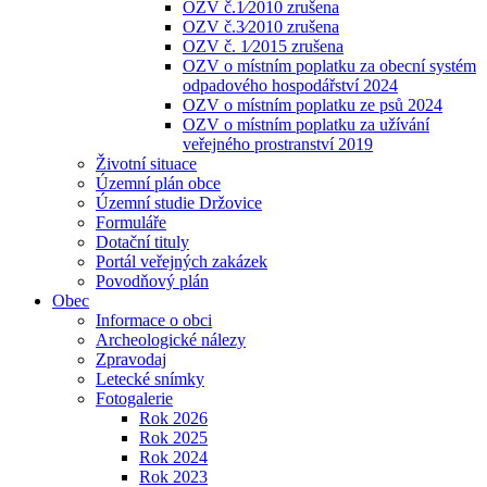
OZV č.1⁄2010 zrušena
OZV č.3⁄2010 zrušena
OZV č. 1⁄2015 zrušena
OZV o místním poplatku za obecní systém
odpadového hospodářství 2024
OZV o místním poplatku ze psů 2024
OZV o místním poplatku za užívání
veřejného prostranství 2019
Životní situace
Územní plán obce
Územní studie Držovice
Formuláře
Dotační tituly
Portál veřejných zakázek
Povodňový plán
Obec
Informace o obci
Archeologické nálezy
Zpravodaj
Letecké snímky
Fotogalerie
Rok 2026
Rok 2025
Rok 2024
Rok 2023