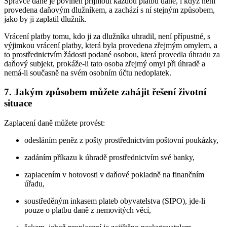
Správce daně je povinen přijmout každou platbu daně, i když není
provedena daňovým dlužníkem, a zachází s ní stejným způsobem,
jako by ji zaplatil dlužník.
Vrácení platby tomu, kdo ji za dlužníka uhradil, není přípustné, s
výjimkou vrácení platby, která byla provedena zřejmým omylem, a
to prostřednictvím žádosti podané osobou, která provedla úhradu za
daňový subjekt, prokáže-li tato osoba zřejmý omyl při úhradě a
nemá-li současně na svém osobním účtu nedoplatek.
7. Jakým způsobem můžete zahájit řešení životní
situace
Zaplacení daně můžete provést:
odesláním peněz z pošty prostřednictvím poštovní poukázky,
zadáním příkazu k úhradě prostřednictvím své banky,
zaplacením v hotovosti v daňové pokladně na finančním
úřadu,
soustředěným inkasem plateb obyvatelstva (SIPO), jde-li
pouze o platbu daně z nemovitých věcí,