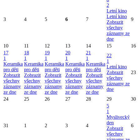
2
Letní kino
Letní kino
3
4
5
6
7
9
Zobrazit
všechny
záznamy ze
dne
10
11
12
13
14
15
16
17
18
19
20
21
22
1
1
1
1
1
1
Keramika
Keramika
Keramika
Keramika
Keramika
Letní kino
pro děti
pro děti
pro děti
pro děti
pro děti
Zobrazit
23
Zobrazit
Zobrazit
Zobrazit
Zobrazit
Zobrazit
všechny
všechny
všechny
všechny
všechny
všechny
záznamy ze
záznamy
záznamy
záznamy
záznamy
záznamy
dne
ze dne
ze dne
ze dne
ze dne
ze dne
24
25
26
27
28
29
30
5
1
Myslivecký
den
31
1
2
3
4
6
Zobrazit
všechny
záznamy ze