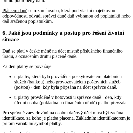
přímo podrobeny dani.
Plátcem daně
se rozumí osoba, která pod vlastní majetkovou
odpovědností odvádí správci daně daň vybranou od poplatníků nebo
daň sraženou poplatníkům.
6. Jaké jsou podmínky a postup pro řešení životní
situace
Daň se platí v české měně na účet místně příslušného finančního
úřadu, s označením druhu placené daně.
Za den platby se považuje:
u platby, která byla prováděna poskytovatelem platebních
služeb (bankou) nebo provozovatelem poštovních služeb
(poštou) - den, kdy byla připsána na účet správce daně,
u platby prováděné v hotovosti u správce daně - den, kdy
úřední osoba (pokladna na finančním úřadě) platbu převzala.
Pro správné zaevidování na osobní daňový účet musí být zadána
identifikace, za koho je platba placena. Základním identifikátorem je
přitom variabilní symbol platby.