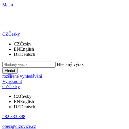
Menu
CZ
Česky
CZ
Česky
EN
English
DE
Deutsch
Hledaný výraz
Hledat
rozšířené vyhledávání
Vytisknout
CZ
Česky
CZ
Česky
EN
English
DE
Deutsch
582 333 398
obec@drzovice.cz