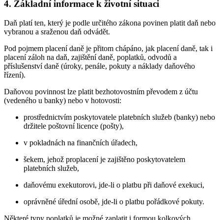
4. Základní informace k životní situaci
Daň platí ten, který je podle určitého zákona povinen platit daň nebo
vybranou a sraženou daň odvádět.
Pod pojmem placení daně je přitom chápáno, jak placení daně, tak i
placení záloh na daň, zajištění daně, poplatků, odvodů a
příslušenství daně (úroky, penále, pokuty a náklady daňového
řízení).
Daňovou povinnost lze platit bezhotovostním převodem z účtu
(vedeného u banky) nebo v hotovosti:
prostřednictvím poskytovatele platebních služeb (banky) nebo
držitele poštovní licence (pošty),
v pokladnách na finančních úřadech,
šekem, jehož proplacení je zajištěno poskytovatelem
platebních služeb,
daňovému exekutorovi, jde-li o platbu při daňové exekuci,
oprávněné úřední osobě, jde-li o platbu pořádkové pokuty.
Některé typy poplatků je možné zaplatit i formou kolkových