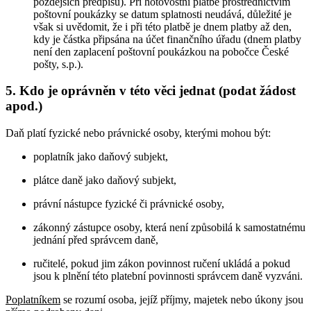
pozdějších předpisů). Při hotovostní platbě prostřednictvím
poštovní poukázky se datum splatnosti neudává, důležité je
však si uvědomit, že i při této platbě je dnem platby až den,
kdy je částka připsána na účet finančního úřadu (dnem platby
není den zaplacení poštovní poukázkou na pobočce České
pošty, s.p.).
5. Kdo je oprávněn v této věci jednat (podat žádost
apod.)
Daň platí fyzické nebo právnické osoby, kterými mohou být:
poplatník jako daňový subjekt,
plátce daně jako daňový subjekt,
právní nástupce fyzické či právnické osoby,
zákonný zástupce osoby, která není způsobilá k samostatnému
jednání před správcem daně,
ručitelé, pokud jim zákon povinnost ručení ukládá a pokud
jsou k plnění této platební povinnosti správcem daně vyzváni.
Poplatníkem
se rozumí osoba, jejíž příjmy, majetek nebo úkony jsou