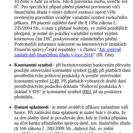
10 číslic v řadě za sebou. Jste-li právnická osoba, uveďte své
IČ. Pro specifický případ plnění platební povinnosti vůči
finančnímu úřadu v rámci daňové exekuce oproti výše
uvedeným pravidlům uvádějte variabilní symbol exekučního
příkazu. Při placení zajištění daně dle § 109a zákona č.
235/2004 Sb., o dani z přidané hodnoty, ve znění pozdějších
předpisů, je nutné do položky variabilní symbol vyplnit
kmenovou část DIČ poskytovatele zdanitelného plnění.
Podrobnější informace naleznete na internetových stránkách
Finanční správy České republiky - v článku "
Jak správně
zaplatit daň finančnímu úřadu v roce 2016
" (III. část).
Konstantní symbol
- při bezhotovostním bankovním převodu
použijte univerzální konstantní symbol
1148
; při platbách daní
prostřednictvím poštovní poukázky A uveďte univerzální
konstantní symbol
1149
. Při platbách vybraných druhů daní
prostřednictvím podacího dokladu "Poštovní poukázka A -
doklad V/DS" je konstantní symbol
0001
již na poukázce
předtištěn.
Datum splatnosti
- je nutné uvádět k příkazu zadanému vaší
bance. Při zadávání data splatnosti je nutné brát v úvahu, že
za den platby daně je považován den, kdy je částka připsána
na účet banky příslušného správce daně, tzn. finančního úřadu
(§ 166 zákona č. 280/2009 Sb., daňový řád, ve znění