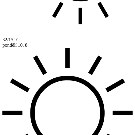
32/15 °C
pondělí
10. 8.