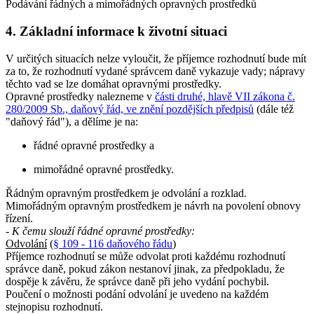
Podávání řádných a mimořádných opravných prostředků
4. Základní informace k životní situaci
V určitých situacích nelze vyloučit, že příjemce rozhodnutí bude mít
za to, že rozhodnutí vydané správcem daně vykazuje vady; nápravy
těchto vad se lze domáhat opravnými prostředky.
Opravné prostředky nalezneme v
části druhé, hlavě VII zákona č.
280/2009 Sb., daňový řád, ve znění pozdějších předpisů
(dále též
"daňový řád"), a dělíme je na:
řádné opravné prostředky a
mimořádné opravné prostředky.
Řádným opravným prostředkem je odvolání a rozklad.
Mimořádným opravným prostředkem je návrh na povolení obnovy
řízení.
- K čemu slouží řádné opravné prostředky:
Odvolání
(
§ 109 - 116 daňového řádu
)
Příjemce rozhodnutí se může odvolat proti každému rozhodnutí
správce daně, pokud zákon nestanoví jinak, za předpokladu, že
dospěje k závěru, že správce daně při jeho vydání pochybil.
Poučení o možnosti podání odvolání je uvedeno na každém
stejnopisu rozhodnutí.