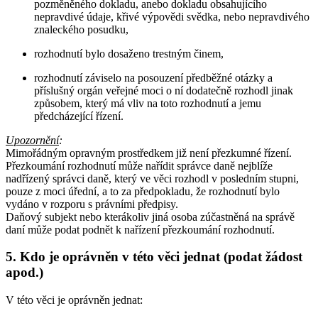
pozměněného dokladu, anebo dokladu obsahujícího
nepravdivé údaje, křivé výpovědi svědka, nebo nepravdivého
znaleckého posudku,
rozhodnutí bylo dosaženo trestným činem,
rozhodnutí záviselo na posouzení předběžné otázky a
příslušný orgán veřejné moci o ní dodatečně rozhodl jinak
způsobem, který má vliv na toto rozhodnutí a jemu
předcházející řízení.
Upozornění
:
Mimořádným opravným prostředkem již není přezkumné řízení.
Přezkoumání rozhodnutí může nařídit správce daně nejblíže
nadřízený správci daně, který ve věci rozhodl v posledním stupni,
pouze z moci úřední, a to za předpokladu, že rozhodnutí bylo
vydáno v rozporu s právními předpisy.
Daňový subjekt nebo kterákoliv jiná osoba zúčastněná na správě
daní může podat podnět k nařízení přezkoumání rozhodnutí.
5. Kdo je oprávněn v této věci jednat (podat žádost
apod.)
V této věci je oprávněn jednat: