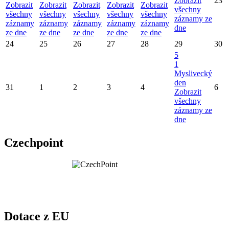
Zobrazit
23
Zobrazit
Zobrazit
Zobrazit
Zobrazit
Zobrazit
všechny
všechny
všechny
všechny
všechny
všechny
záznamy ze
záznamy
záznamy
záznamy
záznamy
záznamy
dne
ze dne
ze dne
ze dne
ze dne
ze dne
24
25
26
27
28
29
30
5
1
Myslivecký
den
31
1
2
3
4
6
Zobrazit
všechny
záznamy ze
dne
Czechpoint
Dotace z EU