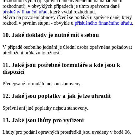
rozhodnutí vydal (tj. správci daně uvedenému na napadeném
rozhodnutí); v obvyklých případech je tímto správcem daně
příslušný finanční úřad
, který vydal rozhodnutí.
Návrh na povolení obnovy řízení se podává u správce daně, který
rozhodl v prvním stupni - obvykle u
příslušného finančního úřadu
.
10. Jaké doklady je nutné mít s sebou
V případě osobního jednání je úřední osoba oprávněna požadovat
předložení průkazu totožnosti.
11. Jaké jsou potřebné formuláře a kde jsou k
dispozici
Předepsané formuláře nejsou stanoveny.
12. Jaké jsou poplatky a jak je lze uhradit
Správní ani jiné poplatky nejsou stanoveny.
13. Jaké jsou lhůty pro vyřízení
Lhůty pro podání opravných prostředků jsou uvedeny v bodě 06.