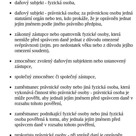
daňový subjekt - fyzická osoba,
daňový subjekt - právnická osoba; za právnickou osobu jedná
statutární orgán nebo ten, kdo prokáže, že je oprávněn jednat
jejím jménem podle jiného právního předpisu,
zákonný zástupce nebo opatrovník fyzické osoby, která
nemůže před správcem daně jednat z důvodu omezené
svéprávnosti (zejm. pro nedostatek věku nebo z důvodu jejího
omezení soudem),
zmocněnec zvolený daňovým subjektem nebo ustanovený
zástupce,
společný zmocněnec či společný zástupce,
zaměstnanec právnické osoby nebo jiná fyzická osoba, která
vykonává činnost této právnické osoby - právnická osoba je
může pověřit, aby jednali jejím jménem před správcem daně v
rozsahu tohoto pověření,
zaměstnanec podnikající fyzické osoby nebo jiná fyzická
osoba pověřená k tomu, aby jednala jejím jménem před
správcem daně v rozsahu tohoto pověření,
prokurista právnické osoby - při správě daní je oprávněn