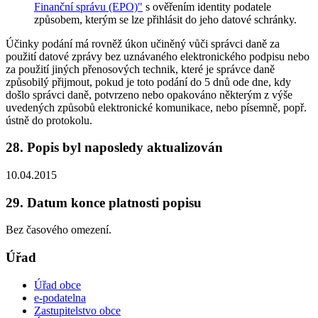
Finanční správu (EPO)"
s ověřením identity podatele
způsobem, kterým se lze přihlásit do jeho datové schránky.
Účinky podání má rovněž úkon učiněný vůči správci daně za
použití datové zprávy bez uznávaného elektronického podpisu nebo
za použití jiných přenosových technik, které je správce daně
způsobilý přijmout, pokud je toto podání do 5 dnů ode dne, kdy
došlo správci daně, potvrzeno nebo opakováno některým z výše
uvedených způsobů elektronické komunikace, nebo písemně, popř.
ústně do protokolu.
28. Popis byl naposledy aktualizován
10.04.2015
29. Datum konce platnosti popisu
Bez časového omezení.
Úřad
Úřad obce
e-podatelna
Zastupitelstvo obce