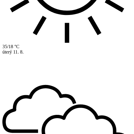
35/18 °C
úterý
11. 8.