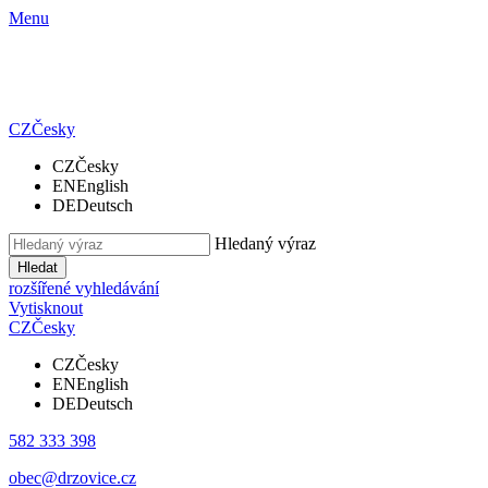
Menu
CZ
Česky
CZ
Česky
EN
English
DE
Deutsch
Hledaný výraz
Hledat
rozšířené vyhledávání
Vytisknout
CZ
Česky
CZ
Česky
EN
English
DE
Deutsch
582 333 398
obec@drzovice.cz