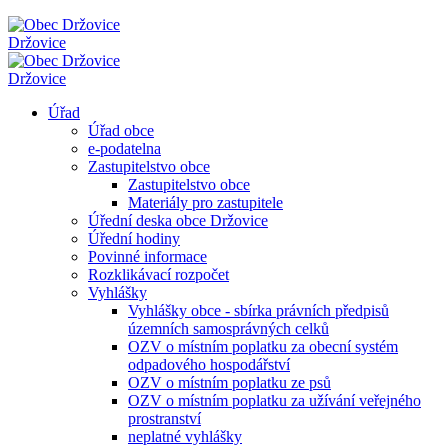
Držovice
Držovice
Úřad
Úřad obce
e-podatelna
Zastupitelstvo obce
Zastupitelstvo obce
Materiály pro zastupitele
Úřední deska obce Držovice
Úřední hodiny
Povinné informace
Rozklikávací rozpočet
Vyhlášky
Vyhlášky obce - sbírka právních předpisů
územních samosprávných celků
OZV o místním poplatku za obecní systém
odpadového hospodářství
OZV o místním poplatku ze psů
OZV o místním poplatku za užívání veřejného
prostranství
neplatné vyhlášky