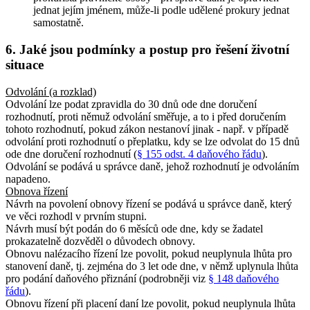
jednat jejím jménem, může-li podle udělené prokury jednat
samostatně.
6. Jaké jsou podmínky a postup pro řešení životní
situace
Odvolání (a rozklad)
Odvolání lze podat zpravidla do 30 dnů ode dne doručení
rozhodnutí, proti němuž odvolání směřuje, a to i před doručením
tohoto rozhodnutí, pokud zákon nestanoví jinak - např. v případě
odvolání proti rozhodnutí o přeplatku, kdy se lze odvolat do 15 dnů
ode dne doručení rozhodnutí (
§ 155 odst. 4 daňového řádu
).
Odvolání se podává u správce daně, jehož rozhodnutí je odvoláním
napadeno.
Obnova řízení
Návrh na povolení obnovy řízení se podává u správce daně, který
ve věci rozhodl v prvním stupni.
Návrh musí být podán do 6 měsíců ode dne, kdy se žadatel
prokazatelně dozvěděl o důvodech obnovy.
Obnovu nalézacího řízení lze povolit, pokud neuplynula lhůta pro
stanovení daně, tj. zejména do 3 let ode dne, v němž uplynula lhůta
pro podání daňového přiznání (podrobněji viz
§ 148 daňového
řádu
).
Obnovu řízení při placení daní lze povolit, pokud neuplynula lhůta