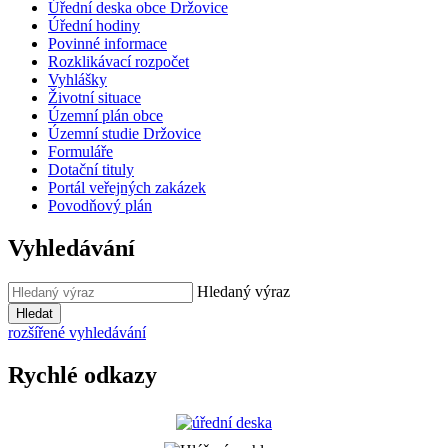
Úřední deska obce Držovice
Úřední hodiny
Povinné informace
Rozklikávací rozpočet
Vyhlášky
Životní situace
Územní plán obce
Územní studie Držovice
Formuláře
Dotační tituly
Portál veřejných zakázek
Povodňový plán
Vyhledávání
Hledaný výraz
Hledat
rozšířené vyhledávání
Rychlé odkazy