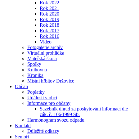
Rok 2022
Rok 2021
Rok 2020
Rok 2019
Rok 2018
Rok 2017
Rok 2016
Video
Fotogalerie archív
Virtuální prohlídka
Mateřská škola
Spolky
Knihovna
Kronika
Místní hřbitov Držovice
Občan
Poplatky
Události v obci
Informace pro občany
Sazebník úhrad za poskytování informací dle
zák. č. 106⁄1999 Sb.
Harmonogram svozu odpadu
Kontakt
Důležité odkazy
Senioři