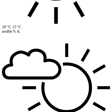
29 °C
15 °C
neděle
9. 8.