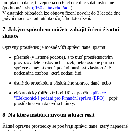
pro placení daně, tj. zejména do 6 let ode dne splatnosti daně
(podrobněji viz
§ 160 daňového řádu
).
V ostatních případech lze obnovu řízení povolit do 3 let ode dne
právní moci rozhodnutí ukončujícího toto řízení.
7. Jakým způsobem můžete zahájit řešení životní
situace
Opravný prostředek je možné vůči správci daně uplatnit:
písemně (v listinné podobě)
, a to buď prostřednictvím
provozovatele poštovních služeb, nebo osobně přímo u
správce daně; písemná podání musí být vlastnoručně
podepsána osobou, která podání činí,
ústně do protokolu
u příslušného správce daně, nebo
elektronicky
(blíže viz bod 16) za použití
aplikace
"Elektronická podání pro Finanční správu (EPO)"
, popř.
prostřednictvím datové schránky.
8. Na které instituci životní situaci řešit
Řádné opravné prostředky se podávají správci daně, který napadené