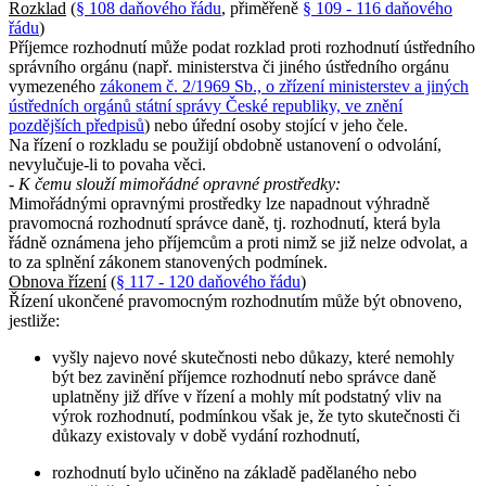
Rozklad
(
§ 108 daňového řádu
, přiměřeně
§ 109 - 116 daňového
řádu
)
Příjemce rozhodnutí může podat rozklad proti rozhodnutí ústředního
správního orgánu (např. ministerstva či jiného ústředního orgánu
vymezeného
zákonem č. 2/1969 Sb., o zřízení ministerstev a jiných
ústředních orgánů státní správy České republiky, ve znění
pozdějších předpisů
) nebo úřední osoby stojící v jeho čele.
Na řízení o rozkladu se použijí obdobně ustanovení o odvolání,
nevylučuje-li to povaha věci.
- K čemu slouží mimořádné opravné prostředky:
Mimořádnými opravnými prostředky lze napadnout výhradně
pravomocná rozhodnutí správce daně, tj. rozhodnutí, která byla
řádně oznámena jeho příjemcům a proti nimž se již nelze odvolat, a
to za splnění zákonem stanovených podmínek.
Obnova řízení
(
§ 117 - 120 daňového řádu
)
Řízení ukončené pravomocným rozhodnutím může být obnoveno,
jestliže:
vyšly najevo nové skutečnosti nebo důkazy, které nemohly
být bez zavinění příjemce rozhodnutí nebo správce daně
uplatněny již dříve v řízení a mohly mít podstatný vliv na
výrok rozhodnutí, podmínkou však je, že tyto skutečnosti či
důkazy existovaly v době vydání rozhodnutí,
rozhodnutí bylo učiněno na základě padělaného nebo