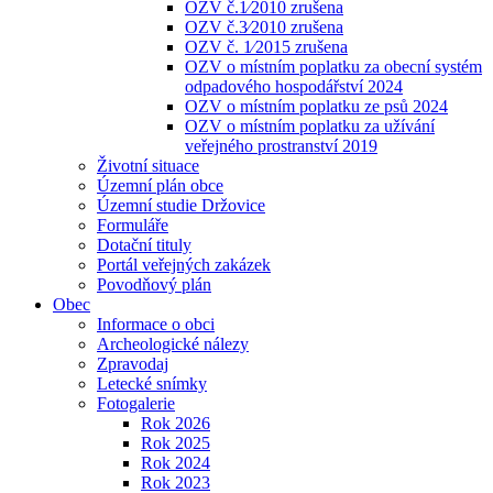
OZV č.1⁄2010 zrušena
OZV č.3⁄2010 zrušena
OZV č. 1⁄2015 zrušena
OZV o místním poplatku za obecní systém
odpadového hospodářství 2024
OZV o místním poplatku ze psů 2024
OZV o místním poplatku za užívání
veřejného prostranství 2019
Životní situace
Územní plán obce
Územní studie Držovice
Formuláře
Dotační tituly
Portál veřejných zakázek
Povodňový plán
Obec
Informace o obci
Archeologické nálezy
Zpravodaj
Letecké snímky
Fotogalerie
Rok 2026
Rok 2025
Rok 2024
Rok 2023