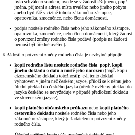
bylo schváleno soudem, uvede se v žádosti též jméno, popř.
jména, příjmení a adresa místa trvalého nebo jiného pobytu
anebo bydliště v cizině tohoto zákonného zástupce,
opatrovníka, zmocněnce, nebo člena domácnosti,
podpis nositele rodného čísla nebo jeho zákonného zástupce,
opatrovníka, zmocněnce, nebo člena domácnosti, který žádost
o potvrzení změny rodného čísla podává (podpis na žádosti
nemusí být úředně ověřen).
K žádosti o potvrzení změny rodného čísla je nezbytné připojit:
kopii rodného listu nositele rodného čísla
,
popř. kopii
jiného dokladu o datu a místě jeho narození
(např. kopii
cizozemského dokladu totožnosti); je-li tento doklad
vyhotoven v jiném než českém jazyce, přiloží se k němu jeho
úřední překlad do českého jazyka (úředně ověřený překlad do
jazyka českého se nevyžaduje v případě předložení dokladu
ve slovenském jazyce),
kopii platného občanského průkazu
nebo
kopii platného
cestovního dokladu
nositele rodného čísla nebo jeho
zákonného zástupce, který je žadatelem o potvrzení změny
rodného čísla.
Úředně ověřená kopie výše uvedených dokladů není