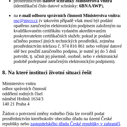
prostřednictvím
datové schránky Ministerstva vnitra
(identifikační číslo datové schránky:
6BNAAWP
),
na
e-mail odboru správních činností Ministerstva vnitra
:
osc@mvcr.cz
(v takovém případě však musí být podání
opatřeno zaručeným elektronickým podpisem založeným na
kvalifikovaném certifikátu vydaném akreditovaným
poskytovatelem certifikačních služeb; pokud je podání
učiněno pomocí jiných technických prostředků, zejména
prostřednictvím telefaxu č. 974 816 861 nebo veřejné datové
sítě bez použití zaručeného podpisu, je nutné jej do 5 dnů
potvrdit, tj. učinit jej písemně, osobně, nebo v elektronické
podobě podepsané zaručeným elektronickým podpisem).
8. Na které instituci životní situaci řešit
Ministerstvo vnitra
odbor správních činností
oddělení rodných čísel
náměstí Hrdinů 1634/3
140 21 Praha 4
Žádost o potvrzení změny rodného čísla lze rovněž podat
prostřednictvím kteréhokoliv obecního úřadu na území České
republiky nebo
zastupitelského úřadu České republiky v zahraničí
.