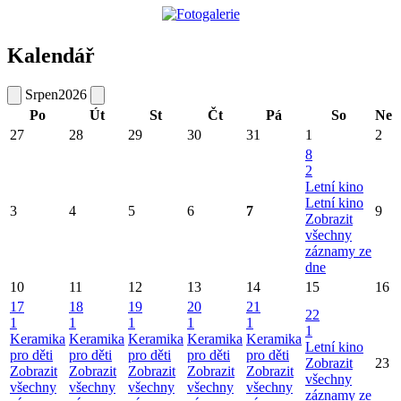
Kalendář
Srpen
2026
Po
Út
St
Čt
Pá
So
Ne
27
28
29
30
31
1
2
8
2
Letní kino
Letní kino
3
4
5
6
7
9
Zobrazit
všechny
záznamy ze
dne
10
11
12
13
14
15
16
17
18
19
20
21
22
1
1
1
1
1
1
Keramika
Keramika
Keramika
Keramika
Keramika
Letní kino
pro děti
pro děti
pro děti
pro děti
pro děti
Zobrazit
23
Zobrazit
Zobrazit
Zobrazit
Zobrazit
Zobrazit
všechny
všechny
všechny
všechny
všechny
všechny
záznamy ze