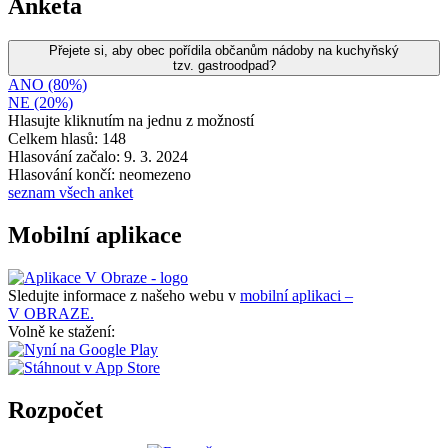
Anketa
Přejete si, aby obec pořídila občanům nádoby na kuchyňský
tzv. gastroodpad?
ANO (80%)
NE (20%)
Hlasujte kliknutím na jednu z možností
Celkem hlasů: 148
Hlasování začalo: 9. 3. 2024
Hlasování končí: neomezeno
seznam všech anket
Mobilní aplikace
Sledujte informace z našeho webu v
mobilní aplikaci –
V OBRAZE.
Volně ke stažení:
Rozpočet