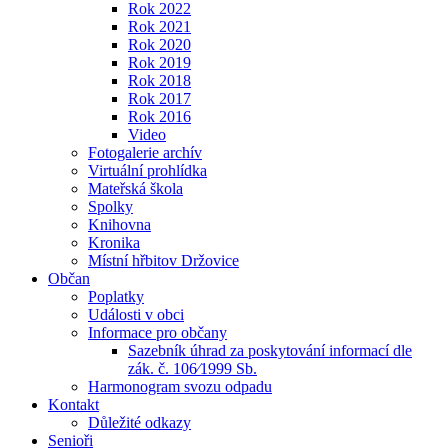
Rok 2022
Rok 2021
Rok 2020
Rok 2019
Rok 2018
Rok 2017
Rok 2016
Video
Fotogalerie archív
Virtuální prohlídka
Mateřská škola
Spolky
Knihovna
Kronika
Místní hřbitov Držovice
Občan
Poplatky
Události v obci
Informace pro občany
Sazebník úhrad za poskytování informací dle
zák. č. 106⁄1999 Sb.
Harmonogram svozu odpadu
Kontakt
Důležité odkazy
Senioři