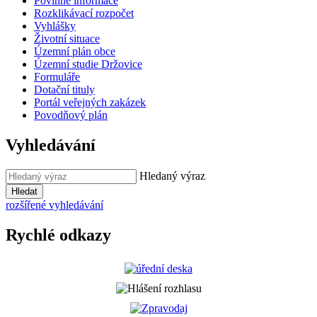
Povinné informace
Rozklikávací rozpočet
Vyhlášky
Životní situace
Územní plán obce
Územní studie Držovice
Formuláře
Dotační tituly
Portál veřejných zakázek
Povodňový plán
Vyhledávání
Hledaný výraz
Hledat
rozšířené vyhledávání
Rychlé odkazy