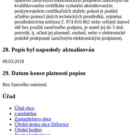
opatřeno zaručeným elektronickým podpisem založeným na
kvalifikovaném certifikátu vydaném akreditovaným
poskytovatelem certifikačních služeb; pokud je podání
učiněno pomocí jiných technických prostředků, zejména
prostřednictvím telefaxu č. 974 816 861 nebo veřejné datové
sítě bez použití zaručeného podpisu, je nutné jej do 5 dnů
potvrdit, tj. učinit jej písemně, osobně, nebo v elektronické
podobě podepsané zaručeným elektronickým podpisem).
28. Popis byl naposledy aktualizován
09.03.2018
29. Datum konce platnosti popisu
Bez časového omezení.
Úřad
Úřad obce
e-podatelna
Zastupitelstvo obce
Úřední deska obce Držovice
Úřední hodiny