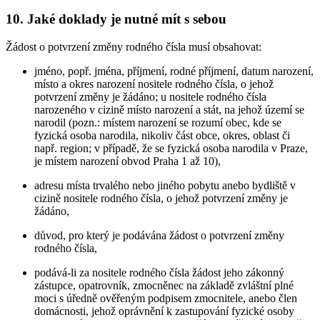
10. Jaké doklady je nutné mít s sebou
Žádost o potvrzení změny rodného čísla musí obsahovat:
jméno, popř. jména, příjmení, rodné příjmení, datum narození,
místo a okres narození nositele rodného čísla, o jehož
potvrzení změny je žádáno; u nositele rodného čísla
narozeného v cizině místo narození a stát, na jehož území se
narodil (pozn.: místem narození se rozumí obec, kde se
fyzická osoba narodila, nikoliv část obce, okres, oblast či
např. region; v případě, že se fyzická osoba narodila v Praze,
je místem narození obvod Praha 1 až 10),
adresu místa trvalého nebo jiného pobytu anebo bydliště v
cizině nositele rodného čísla, o jehož potvrzení změny je
žádáno,
důvod, pro který je podávána žádost o potvrzení změny
rodného čísla,
podává-li za nositele rodného čísla žádost jeho zákonný
zástupce, opatrovník, zmocněnec na základě zvláštní plné
moci s úředně ověřeným podpisem zmocnitele, anebo člen
domácnosti, jehož oprávnění k zastupování fyzické osoby