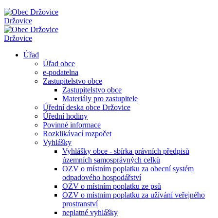
Držovice
Držovice
Úřad
Úřad obce
e-podatelna
Zastupitelstvo obce
Zastupitelstvo obce
Materiály pro zastupitele
Úřední deska obce Držovice
Úřední hodiny
Povinné informace
Rozklikávací rozpočet
Vyhlášky
Vyhlášky obce - sbírka právních předpisů
územních samosprávných celků
OZV o místním poplatku za obecní systém
odpadového hospodářství
OZV o místním poplatku ze psů
OZV o místním poplatku za užívání veřejného
prostranství
neplatné vyhlášky