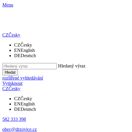
Menu
CZ
Česky
CZ
Česky
EN
English
DE
Deutsch
Hledaný výraz
Hledat
rozšířené vyhledávání
Vytisknout
CZ
Česky
CZ
Česky
EN
English
DE
Deutsch
582 333 398
obec@drzovice.cz