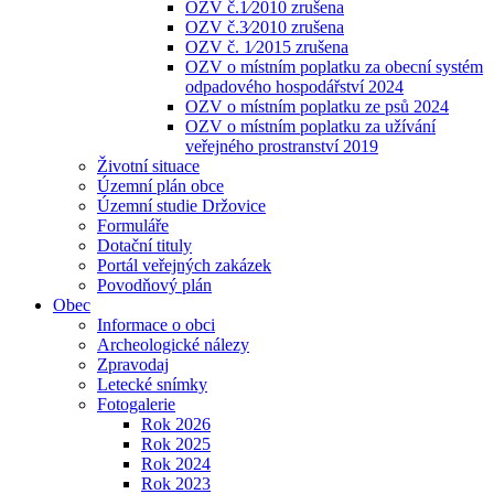
OZV č.1⁄2010 zrušena
OZV č.3⁄2010 zrušena
OZV č. 1⁄2015 zrušena
OZV o místním poplatku za obecní systém
odpadového hospodářství 2024
OZV o místním poplatku ze psů 2024
OZV o místním poplatku za užívání
veřejného prostranství 2019
Životní situace
Územní plán obce
Územní studie Držovice
Formuláře
Dotační tituly
Portál veřejných zakázek
Povodňový plán
Obec
Informace o obci
Archeologické nálezy
Zpravodaj
Letecké snímky
Fotogalerie
Rok 2026
Rok 2025
Rok 2024
Rok 2023