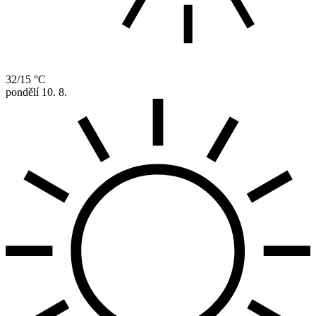
32/15 °C
pondělí
10. 8.