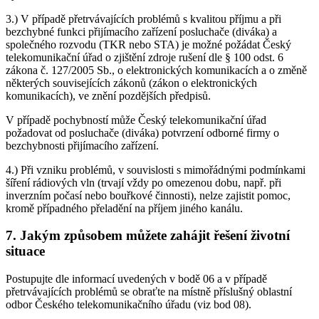
3.) V případě přetrvávajících problémů s kvalitou příjmu a při
bezchybné funkci přijímacího zařízení posluchače (diváka) a
společného rozvodu (TKR nebo STA) je možné požádat Český
telekomunikační úřad o zjištění zdroje rušení dle § 100 odst. 6
zákona č. 127/2005 Sb., o elektronických komunikacích a o změně
některých souvisejících zákonů (zákon o elektronických
komunikacích), ve znění pozdějších předpisů.
V případě pochybností může Český telekomunikační úřad
požadovat od posluchače (diváka) potvrzení odborné firmy o
bezchybnosti přijímacího zařízení.
4.) Při vzniku problémů, v souvislosti s mimořádnými podmínkami
šíření rádiových vln (trvají vždy po omezenou dobu, např. při
inverzním počasí nebo bouřkové činnosti), nelze zajistit pomoc,
kromě případného přeladění na příjem jiného kanálu.
7. Jakým způsobem můžete zahájit řešení životní
situace
Postupujte dle informací uvedených v bodě 06 a v případě
přetrvávajících problémů se obraťte na místně příslušný oblastní
odbor Českého telekomunikačního úřadu (viz bod 08).