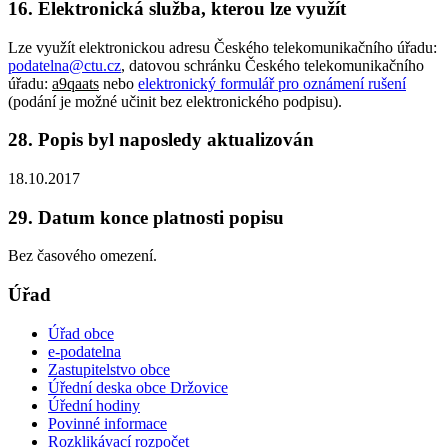
16. Elektronická služba, kterou lze využít
Lze využít elektronickou adresu Českého telekomunikačního úřadu:
podatelna@ctu.cz
, datovou schránku Českého telekomunikačního
úřadu:
a9qaats
nebo
elektronický formulář pro oznámení rušení
(podání je možné učinit bez elektronického podpisu).
28. Popis byl naposledy aktualizován
18.10.2017
29. Datum konce platnosti popisu
Bez časového omezení.
Úřad
Úřad obce
e-podatelna
Zastupitelstvo obce
Úřední deska obce Držovice
Úřední hodiny
Povinné informace
Rozklikávací rozpočet