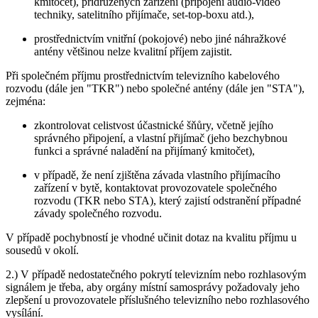
kmitočet), přidružených zařízení (připojení audio-video
techniky, satelitního přijímače, set-top-boxu atd.),
prostřednictvím vnitřní (pokojové) nebo jiné náhražkové
antény většinou nelze kvalitní příjem zajistit.
Při společném příjmu prostřednictvím televizního kabelového
rozvodu (dále jen "TKR") nebo společné antény (dále jen "STA"),
zejména:
zkontrolovat celistvost účastnické šňůry, včetně jejího
správného připojení, a vlastní přijímač (jeho bezchybnou
funkci a správné naladění na přijímaný kmitočet),
v případě, že není zjištěna závada vlastního přijímacího
zařízení v bytě, kontaktovat provozovatele společného
rozvodu (TKR nebo STA), který zajistí odstranění případné
závady společného rozvodu.
V případě pochybností je vhodné učinit dotaz na kvalitu příjmu u
sousedů v okolí.
2.) V případě nedostatečného pokrytí televizním nebo rozhlasovým
signálem je třeba, aby orgány místní samosprávy požadovaly jeho
zlepšení u provozovatele příslušného televizního nebo rozhlasového
vysílání.