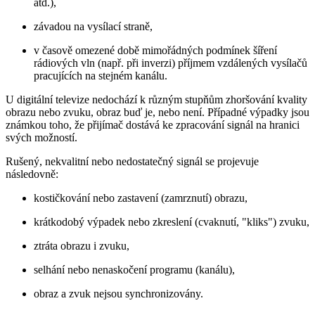
atd.),
závadou na vysílací straně,
v časově omezené době mimořádných podmínek šíření
rádiových vln (např. při inverzi) příjmem vzdálených vysílačů
pracujících na stejném kanálu.
U digitální televize nedochází k různým stupňům zhoršování kvality
obrazu nebo zvuku, obraz buď je, nebo není. Případné výpadky jsou
známkou toho, že přijímač dostává ke zpracování signál na hranici
svých možností.
Rušený, nekvalitní nebo nedostatečný signál se projevuje
následovně:
kostičkování nebo zastavení (zamrznutí) obrazu,
krátkodobý výpadek nebo zkreslení (cvaknutí, "kliks") zvuku,
ztráta obrazu i zvuku,
selhání nebo nenaskočení programu (kanálu),
obraz a zvuk nejsou synchronizovány.