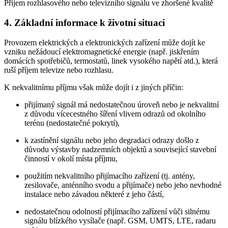
Příjem rozhlasového nebo televizního signálu ve zhoršené kvalitě
4. Základní informace k životní situaci
Provozem elektrických a elektronických zařízení může dojít ke
vzniku nežádoucí elektromagnetické energie (např. jiskřením
domácích spotřebičů, termostatů, linek vysokého napětí atd.), která
ruší příjem televize nebo rozhlasu.
K nekvalitnímu příjmu však může dojít i z jiných příčin:
přijímaný signál má nedostatečnou úroveň nebo je nekvalitní
z důvodu vícecestného šíření vlivem odrazů od okolního
terénu (nedostatečné pokrytí),
k zastínění signálu nebo jeho degradaci odrazy došlo z
důvodu výstavby nadzemních objektů a související stavební
činností v okolí místa příjmu,
použitím nekvalitního přijímacího zařízení (tj. antény,
zesilovače, anténního svodu a přijímače) nebo jeho nevhodné
instalace nebo závadou některé z jeho částí,
nedostatečnou odolností přijímacího zařízení vůči silnému
signálu blízkého vysílače (např. GSM, UMTS, LTE, radaru