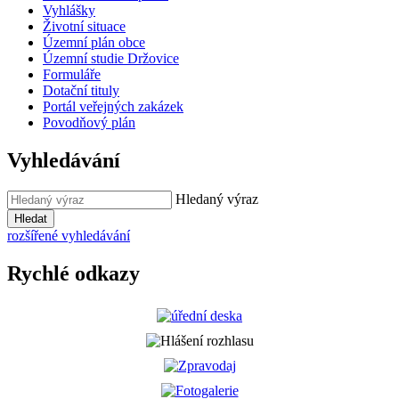
Vyhlášky
Životní situace
Územní plán obce
Územní studie Držovice
Formuláře
Dotační tituly
Portál veřejných zakázek
Povodňový plán
Vyhledávání
Hledaný výraz
Hledat
rozšířené vyhledávání
Rychlé odkazy