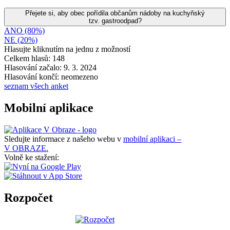
Přejete si, aby obec pořídila občanům nádoby na kuchyňský
tzv. gastroodpad?
ANO (80%)
NE (20%)
Hlasujte kliknutím na jednu z možností
Celkem hlasů: 148
Hlasování začalo: 9. 3. 2024
Hlasování končí: neomezeno
seznam všech anket
Mobilní aplikace
Sledujte informace z našeho webu v
mobilní aplikaci –
V OBRAZE.
Volně ke stažení:
Rozpočet