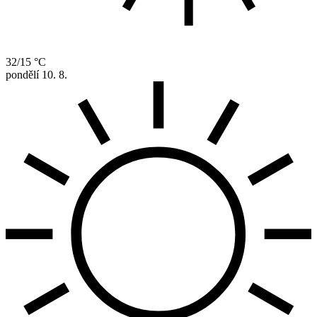
32/15 °C
pondělí
10. 8.