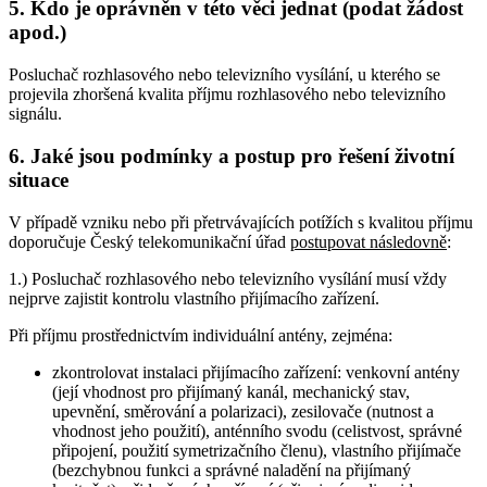
5. Kdo je oprávněn v této věci jednat (podat žádost
apod.)
Posluchač rozhlasového nebo televizního vysílání, u kterého se
projevila zhoršená kvalita příjmu rozhlasového nebo televizního
signálu.
6. Jaké jsou podmínky a postup pro řešení životní
situace
V případě vzniku nebo při přetrvávajících potížích s kvalitou příjmu
doporučuje Český telekomunikační úřad
postupovat následovně
:
1.) Posluchač rozhlasového nebo televizního vysílání musí vždy
nejprve zajistit kontrolu vlastního přijímacího zařízení.
Při příjmu prostřednictvím individuální antény, zejména:
zkontrolovat instalaci přijímacího zařízení: venkovní antény
(její vhodnost pro přijímaný kanál, mechanický stav,
upevnění, směrování a polarizaci), zesilovače (nutnost a
vhodnost jeho použití), anténního svodu (celistvost, správné
připojení, použití symetrizačního členu), vlastního přijímače
(bezchybnou funkci a správné naladění na přijímaný