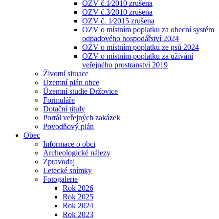
OZV č.1⁄2010 zrušena
OZV č.3⁄2010 zrušena
OZV č. 1⁄2015 zrušena
OZV o místním poplatku za obecní systém
odpadového hospodářství 2024
OZV o místním poplatku ze psů 2024
OZV o místním poplatku za užívání
veřejného prostranství 2019
Životní situace
Územní plán obce
Územní studie Držovice
Formuláře
Dotační tituly
Portál veřejných zakázek
Povodňový plán
Obec
Informace o obci
Archeologické nálezy
Zpravodaj
Letecké snímky
Fotogalerie
Rok 2026
Rok 2025
Rok 2024
Rok 2023