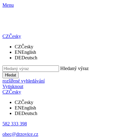
Menu
CZ
Česky
CZ
Česky
EN
English
DE
Deutsch
Hledaný výraz
Hledat
rozšířené vyhledávání
Vytisknout
CZ
Česky
CZ
Česky
EN
English
DE
Deutsch
582 333 398
obec@drzovice.cz