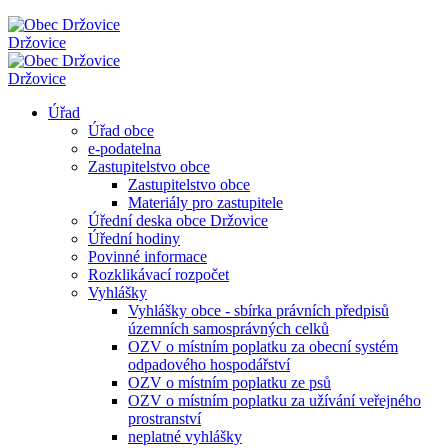
Držovice
Držovice
Úřad
Úřad obce
e-podatelna
Zastupitelstvo obce
Zastupitelstvo obce
Materiály pro zastupitele
Úřední deska obce Držovice
Úřední hodiny
Povinné informace
Rozklikávací rozpočet
Vyhlášky
Vyhlášky obce - sbírka právních předpisů
územních samosprávných celků
OZV o místním poplatku za obecní systém
odpadového hospodářství
OZV o místním poplatku ze psů
OZV o místním poplatku za užívání veřejného
prostranství
neplatné vyhlášky