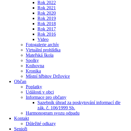
Rok 2022
Rok 2021
Rok 2020
Rok 2019
Rok 2018
Rok 2017
Rok 2016
Video
Fotogalerie archív
Virtuální prohlídka
Mateřská škola
Spolky
Knihovna
Kronika
Místní hřbitov Držovice
Občan
Poplatky
Události v obci
Informace pro občany
Sazebník úhrad za poskytování informací dle
zák. č. 106⁄1999 Sb.
Harmonogram svozu odpadu
Kontakt
Důležité odkazy
Senioři