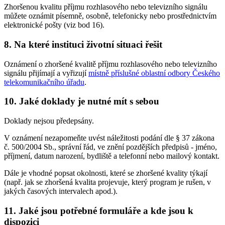
Zhoršenou kvalitu příjmu rozhlasového nebo televizního signálu
můžete oznámit písemně, osobně, telefonicky nebo prostřednictvím
elektronické pošty (viz bod 16).
8. Na které instituci životní situaci řešit
Oznámení o zhoršené kvalitě příjmu rozhlasového nebo televizního
signálu přijímají a vyřizují
místně příslušné oblastní odbory Českého
telekomunikačního úřadu
.
10. Jaké doklady je nutné mít s sebou
Doklady nejsou předepsány.
V oznámení nezapomeňte uvést náležitosti podání dle § 37 zákona
č. 500/2004 Sb., správní řád, ve znění pozdějších předpisů - jméno,
příjmení, datum narození, bydliště a telefonní nebo mailový kontakt.
Dále je vhodné popsat okolnosti, které se zhoršené kvality týkají
(např. jak se zhoršená kvalita projevuje, který program je rušen, v
jakých časových intervalech apod.).
11. Jaké jsou potřebné formuláře a kde jsou k
dispozici