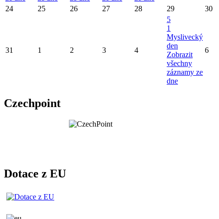
24
25
26
27
28
29
30
5
1
Myslivecký
den
31
1
2
3
4
6
Zobrazit
všechny
záznamy ze
dne
Czechpoint
Dotace z EU