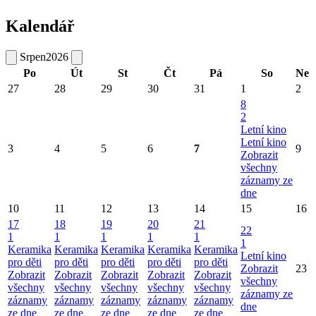
Kalendář
Srpen
2026
Po
Út
St
Čt
Pá
So
Ne
27
28
29
30
31
1
2
8
2
Letní kino
Letní kino
3
4
5
6
7
9
Zobrazit
všechny
záznamy ze
dne
10
11
12
13
14
15
16
17
18
19
20
21
22
1
1
1
1
1
1
Keramika
Keramika
Keramika
Keramika
Keramika
Letní kino
pro děti
pro děti
pro děti
pro děti
pro děti
Zobrazit
23
Zobrazit
Zobrazit
Zobrazit
Zobrazit
Zobrazit
všechny
všechny
všechny
všechny
všechny
všechny
záznamy ze
záznamy
záznamy
záznamy
záznamy
záznamy
dne
ze dne
ze dne
ze dne
ze dne
ze dne