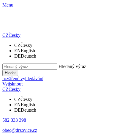
Menu
CZ
Česky
CZ
Česky
EN
English
DE
Deutsch
Hledaný výraz
Hledat
rozšířené vyhledávání
Vytisknout
CZ
Česky
CZ
Česky
EN
English
DE
Deutsch
582 333 398
obec@drzovice.cz