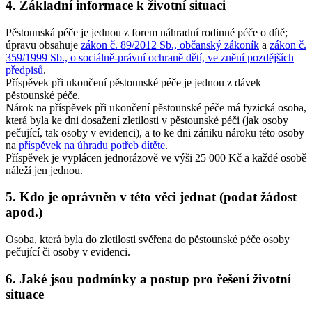
4. Základní informace k životní situaci
Pěstounská péče je jednou z forem náhradní rodinné péče o dítě;
úpravu obsahuje
zákon č. 89/2012 Sb., občanský zákoník
a
zákon č.
359/1999 Sb., o sociálně-právní ochraně dětí, ve znění pozdějších
předpisů
.
Příspěvek při ukončení pěstounské péče je jednou z dávek
pěstounské péče.
Nárok na příspěvek při ukončení pěstounské péče má fyzická osoba,
která byla ke dni dosažení zletilosti v pěstounské péči (jak osoby
pečující, tak osoby v evidenci), a to ke dni zániku nároku této osoby
na
příspěvek na úhradu potřeb dítěte
.
Příspěvek je vyplácen jednorázově ve výši 25 000 Kč a každé osobě
náleží jen jednou.
5. Kdo je oprávněn v této věci jednat (podat žádost
apod.)
Osoba, která byla do zletilosti svěřena do pěstounské péče osoby
pečující či osoby v evidenci.
6. Jaké jsou podmínky a postup pro řešení životní
situace