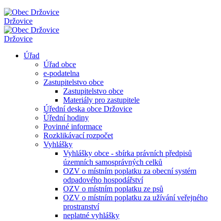
Držovice
Držovice
Úřad
Úřad obce
e-podatelna
Zastupitelstvo obce
Zastupitelstvo obce
Materiály pro zastupitele
Úřední deska obce Držovice
Úřední hodiny
Povinné informace
Rozklikávací rozpočet
Vyhlášky
Vyhlášky obce - sbírka právních předpisů
územních samosprávných celků
OZV o místním poplatku za obecní systém
odpadového hospodářství
OZV o místním poplatku ze psů
OZV o místním poplatku za užívání veřejného
prostranství
neplatné vyhlášky