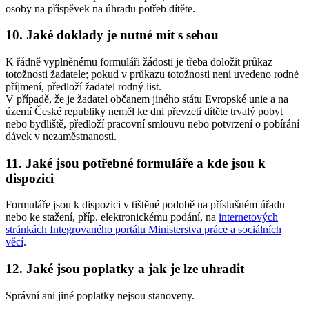
osoby na příspěvek na úhradu potřeb dítěte.
10. Jaké doklady je nutné mít s sebou
K řádně vyplněnému formuláři žádosti je třeba doložit průkaz
totožnosti žadatele; pokud v průkazu totožnosti není uvedeno rodné
příjmení, předloží žadatel rodný list.
V případě, že je žadatel občanem jiného státu Evropské unie a na
území České republiky neměl ke dni převzetí dítěte trvalý pobyt
nebo bydliště, předloží pracovní smlouvu nebo potvrzení o pobírání
dávek v nezaměstnanosti.
11. Jaké jsou potřebné formuláře a kde jsou k
dispozici
Formuláře jsou k dispozici v tištěné podobě na příslušném úřadu
nebo ke stažení, příp. elektronickému podání, na
internetových
stránkách Integrovaného portálu Ministerstva práce a sociálních
věcí
.
12. Jaké jsou poplatky a jak je lze uhradit
Správní ani jiné poplatky nejsou stanoveny.