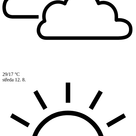
29/17 °C
středa
12. 8.