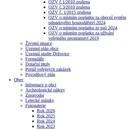
OZV č.1⁄2010 zrušena
OZV č.3⁄2010 zrušena
OZV č. 1⁄2015 zrušena
OZV o místním poplatku za obecní systém
odpadového hospodářství 2024
OZV o místním poplatku ze psů 2024
OZV o místním poplatku za užívání
veřejného prostranství 2019
Životní situace
Územní plán obce
Územní studie Držovice
Formuláře
Dotační tituly
Portál veřejných zakázek
Povodňový plán
Obec
Informace o obci
Archeologické nálezy
Zpravodaj
Letecké snímky
Fotogalerie
Rok 2026
Rok 2025
Rok 2024
Rok 2023