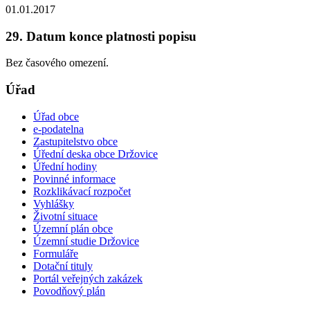
01.01.2017
29. Datum konce platnosti popisu
Bez časového omezení.
Úřad
Úřad obce
e-podatelna
Zastupitelstvo obce
Úřední deska obce Držovice
Úřední hodiny
Povinné informace
Rozklikávací rozpočet
Vyhlášky
Životní situace
Územní plán obce
Územní studie Držovice
Formuláře
Dotační tituly
Portál veřejných zakázek
Povodňový plán