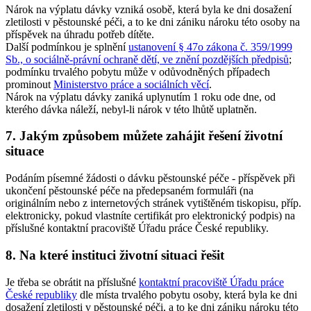
Nárok na výplatu dávky vzniká osobě, která byla ke dni dosažení
zletilosti v pěstounské péči, a to ke dni zániku nároku této osoby na
příspěvek na úhradu potřeb dítěte.
Další podmínkou je splnění
ustanovení § 47o zákona č. 359/1999
Sb., o sociálně-právní ochraně dětí, ve znění pozdějších předpisů
;
podmínku trvalého pobytu může v odůvodněných případech
prominout
Ministerstvo práce a sociálních věcí
.
Nárok na výplatu dávky zaniká uplynutím 1 roku ode dne, od
kterého dávka náleží, nebyl-li nárok v této lhůtě uplatněn.
7. Jakým způsobem můžete zahájit řešení životní
situace
Podáním písemné žádosti o dávku pěstounské péče - příspěvek při
ukončení pěstounské péče na předepsaném formuláři (na
originálním nebo z internetových stránek vytištěném tiskopisu, příp.
elektronicky, pokud vlastníte certifikát pro elektronický podpis) na
příslušné kontaktní pracoviště Úřadu práce České republiky.
8. Na které instituci životní situaci řešit
Je třeba se obrátit na příslušné
kontaktní pracoviště Úřadu práce
České republiky
dle místa trvalého pobytu osoby, která byla ke dni
dosažení zletilosti v pěstounské péči, a to ke dni zániku nároku této