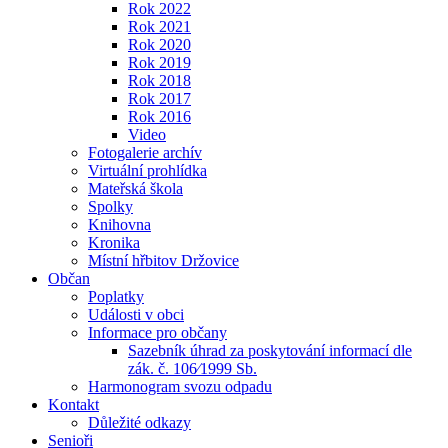
Rok 2022
Rok 2021
Rok 2020
Rok 2019
Rok 2018
Rok 2017
Rok 2016
Video
Fotogalerie archív
Virtuální prohlídka
Mateřská škola
Spolky
Knihovna
Kronika
Místní hřbitov Držovice
Občan
Poplatky
Události v obci
Informace pro občany
Sazebník úhrad za poskytování informací dle
zák. č. 106⁄1999 Sb.
Harmonogram svozu odpadu
Kontakt
Důležité odkazy
Senioři