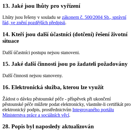
13. Jaké jsou lhůty pro vyřízení
Lhůty jsou řešeny v souladu se
zákonem č. 500/2004 Sb., správní
řád, ve znění pozdějších předpisů
.
14. Kteří jsou další účastníci (dotčení) řešení životní
situace
Další účastníci postupu nejsou stanoveni.
15. Jaké další činnosti jsou po žadateli požadovány
Další činnosti nejsou stanoveny.
16. Elektronická služba, kterou lze využít
Žádost o dávku pěstounské péče - příspěvek při ukončení
pěstounské péče můžete podat elektronicky, vlastníte-li certifikát pro
elektronický podpis, prostřednictvím
Integrovaného portálu
Ministerstva práce a sociálních věcí
.
28. Popis byl naposledy aktualizován