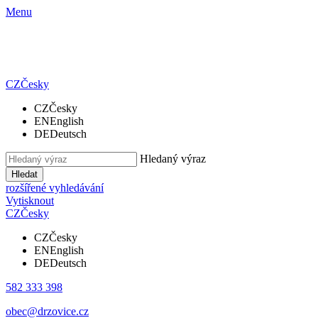
Menu
CZ
Česky
CZ
Česky
EN
English
DE
Deutsch
Hledaný výraz
Hledat
rozšířené vyhledávání
Vytisknout
CZ
Česky
CZ
Česky
EN
English
DE
Deutsch
582 333 398
obec@drzovice.cz