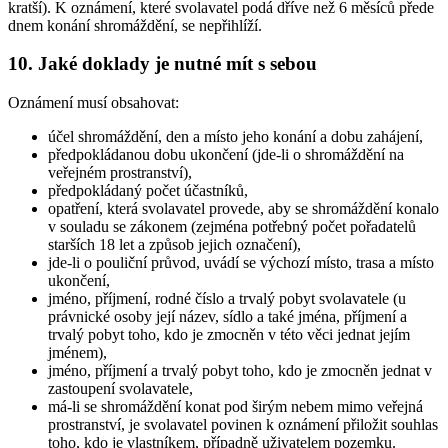
kratší). K oznámení, které svolavatel podá dříve než 6 měsíců přede
dnem konání shromáždění, se nepřihlíží.
10. Jaké doklady je nutné mít s sebou
Oznámení musí obsahovat:
účel shromáždění, den a místo jeho konání a dobu zahájení,
předpokládanou dobu ukončení (jde-li o shromáždění na
veřejném prostranství),
předpokládaný počet účastníků,
opatření, která svolavatel provede, aby se shromáždění konalo
v souladu se zákonem (zejména potřebný počet pořadatelů
starších 18 let a způsob jejich označení),
jde-li o pouliční průvod, uvádí se výchozí místo, trasa a místo
ukončení,
jméno, příjmení, rodné číslo a trvalý pobyt svolavatele (u
právnické osoby její název, sídlo a také jména, příjmení a
trvalý pobyt toho, kdo je zmocněn v této věci jednat jejím
jménem),
jméno, příjmení a trvalý pobyt toho, kdo je zmocněn jednat v
zastoupení svolavatele,
má-li se shromáždění konat pod širým nebem mimo veřejná
prostranství, je svolavatel povinen k oznámení přiložit souhlas
toho, kdo je vlastníkem, případně uživatelem pozemku.