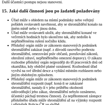
Další účastníci postupu nejsou stanoveni.
15. Jaké další činnosti jsou po žadateli požadovány
Úřad může s ohledem na místní podmínky nebo veřejný
pořádek svolavateli navrhnout, aby se shromáždění konalo na
jiném místě nebo v jinou dobu.
Úřad může svolavateli uložit, aby shromáždění konané ve
večerních hodinách bylo ukončeno tak, aby nedošlo k
nepřiměřenému rušení nočního klidu.
Příslušný orgán může ze zákonem stanovených podmínek
shromáždění zakázat (např. z důvodů rasového podtextu
shromáždění, omezování práv občanů, porušování zákonů,
ohrožení zdraví, nepřiměřeného omezení dopravy). O zákazu
rozhodne příslušný orgán nejpozději do tří pracovních dnů od
okamžiku, kdy obdržel platné oznámení. Rozhodnutí úřad
vyvěsí na své úřední desce a vyhlásí místním rozhlasem nebo
jiným obdobným způsobem.
Příslušný orgán může ze zákonem stanovených podmínek
shromáždění rozpustit (např. koná-li se zakázané
shromáždění, nastaly-li v jeho průběhu okolnosti
odůvodňující jeho zákaz, shromáždění nebylo oznámeno,
účastníci páchají trestnou činnost). Za nepřítomnosti zástupce
příslušného úřadu může shromáždění až na výjimky rozpustit
i příslušník Policie ČR ve službě.