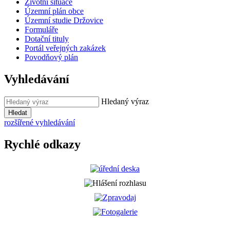
Životní situace
Územní plán obce
Územní studie Držovice
Formuláře
Dotační tituly
Portál veřejných zakázek
Povodňový plán
Vyhledávání
Hledaný výraz
Hledat
rozšířené vyhledávání
Rychlé odkazy