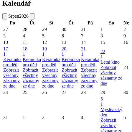
Kalendář
Srpen
2026
Po
Út
St
Čt
Pá
So
Ne
27
28
29
30
31
1
2
3
4
5
6
7
8
9
10
11
12
13
14
15
16
17
18
19
20
21
22
1
1
1
1
1
1
Keramika
Keramika
Keramika
Keramika
Keramika
Letní kino
pro děti
pro děti
pro děti
pro děti
pro děti
Zobrazit
23
Zobrazit
Zobrazit
Zobrazit
Zobrazit
Zobrazit
všechny
všechny
všechny
všechny
všechny
všechny
záznamy ze
záznamy
záznamy
záznamy
záznamy
záznamy
dne
ze dne
ze dne
ze dne
ze dne
ze dne
24
25
26
27
28
29
30
5
1
Myslivecký
den
31
1
2
3
4
6
Zobrazit
všechny
záznamy ze