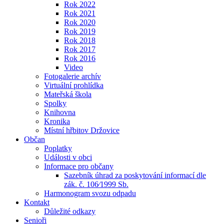
Rok 2022
Rok 2021
Rok 2020
Rok 2019
Rok 2018
Rok 2017
Rok 2016
Video
Fotogalerie archív
Virtuální prohlídka
Mateřská škola
Spolky
Knihovna
Kronika
Místní hřbitov Držovice
Občan
Poplatky
Události v obci
Informace pro občany
Sazebník úhrad za poskytování informací dle
zák. č. 106⁄1999 Sb.
Harmonogram svozu odpadu
Kontakt
Důležité odkazy
Senioři