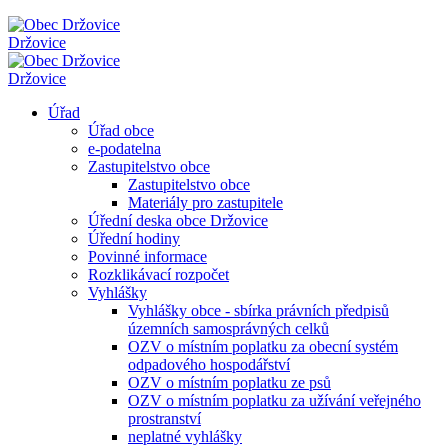
Držovice
Držovice
Úřad
Úřad obce
e-podatelna
Zastupitelstvo obce
Zastupitelstvo obce
Materiály pro zastupitele
Úřední deska obce Držovice
Úřední hodiny
Povinné informace
Rozklikávací rozpočet
Vyhlášky
Vyhlášky obce - sbírka právních předpisů
územních samosprávných celků
OZV o místním poplatku za obecní systém
odpadového hospodářství
OZV o místním poplatku ze psů
OZV o místním poplatku za užívání veřejného
prostranství
neplatné vyhlášky