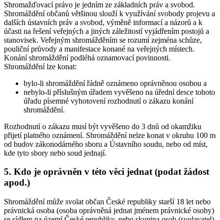
Shromažďovací právo je jedním ze základních práv a svobod.
Shromáždění občanů většinou slouží k využívání svobody projevu a
dalších ústavních práv a svobod, výměně informací a názorů a k
účasti na řešení veřejných a jiných záležitostí vyjádřením postojů a
stanovisek. Veřejným shromážděním se rozumí zejména schůze,
pouliční průvody a manifestace konané na veřejných místech.
Konání shromáždění podléhá oznamovací povinnosti.
Shromáždění lze konat:
bylo-li shromáždění řádně oznámeno oprávněnou osobou a
nebylo-li příslušným úřadem vyvěšeno na úřední desce tohoto
úřadu písemné vyhotovení rozhodnutí o zákazu konání
shromáždění.
Rozhodnutí o zákazu musí být vyvěšeno do 3 dnů od okamžiku
přijetí platného oznámení. Shromáždění nelze konat v okruhu 100 m
od budov zákonodárného sboru a Ústavního soudu, nebo od míst,
kde tyto sbory nebo soud jednají.
5. Kdo je oprávněn v této věci jednat (podat žádost
apod.)
Shromáždění může svolat občan České republiky starší 18 let nebo
právnická osoba (osoba oprávněná jednat jménem právnické osoby)
se sídlem na území České republiky, nebo skupina osob (svolavatel).