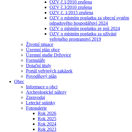
OZV č.1⁄2010 zrušena
OZV č.3⁄2010 zrušena
OZV č. 1⁄2015 zrušena
OZV o místním poplatku za obecní systém
odpadového hospodářství 2024
OZV o místním poplatku ze psů 2024
OZV o místním poplatku za užívání
veřejného prostranství 2019
Životní situace
Územní plán obce
Územní studie Držovice
Formuláře
Dotační tituly
Portál veřejných zakázek
Povodňový plán
Obec
Informace o obci
Archeologické nálezy
Zpravodaj
Letecké snímky
Fotogalerie
Rok 2026
Rok 2025
Rok 2024
Rok 2023