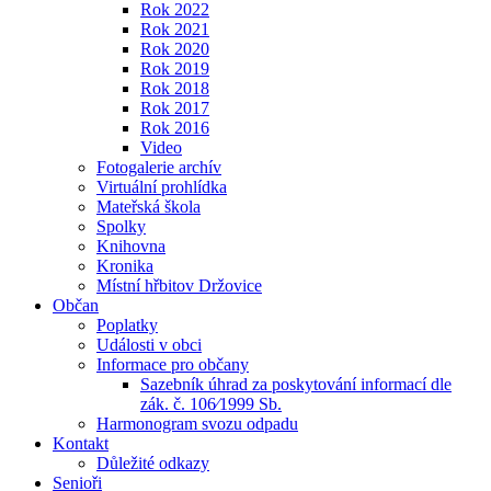
Rok 2022
Rok 2021
Rok 2020
Rok 2019
Rok 2018
Rok 2017
Rok 2016
Video
Fotogalerie archív
Virtuální prohlídka
Mateřská škola
Spolky
Knihovna
Kronika
Místní hřbitov Držovice
Občan
Poplatky
Události v obci
Informace pro občany
Sazebník úhrad za poskytování informací dle
zák. č. 106⁄1999 Sb.
Harmonogram svozu odpadu
Kontakt
Důležité odkazy
Senioři