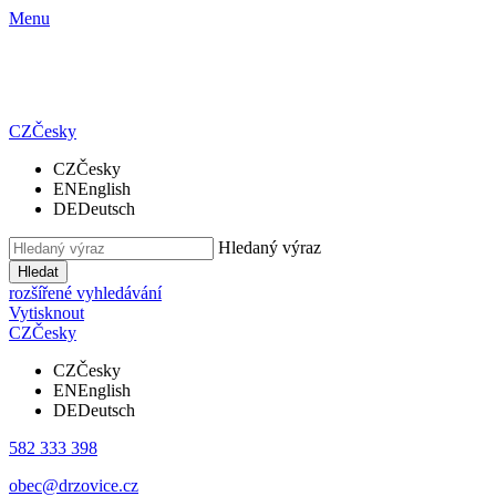
Menu
CZ
Česky
CZ
Česky
EN
English
DE
Deutsch
Hledaný výraz
Hledat
rozšířené vyhledávání
Vytisknout
CZ
Česky
CZ
Česky
EN
English
DE
Deutsch
582 333 398
obec@drzovice.cz