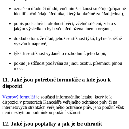
označení úřadu či úřadů, vůči nimž stížnost směřuje (případně
identifikační údaje úředníka, který konkrétně za úřad jednal),
popis podstatných okolností věci, včetně sdělení, zda a s
jakým výsledkem byla věc předložena jinému orgánu,
doklad o tom, že úřad, jehož se stížnost týká, byl neúspěšně
vyzván k nápravě,
týká-li se stížnost vydaného rozhodnutí, jeho kopii,
pokud je stížnost podávána za jinou osobu, písemnou plnou
moc.
11. Jaké jsou potřebné formuláře a kde jsou k
dispozici
Vzorový formulář
je součástí informačního letáku, který je k
dispozici v prostorách Kanceláře veřejného ochránce práv či na
internetových stránkách veřejného ochránce práv, jeho použití však
není nezbytnou podmínkou podání stížnosti.
12. Jaké jsou poplatky a jak je lze uhradit