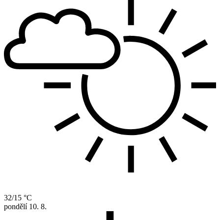
32/15 °C
pondělí
10. 8.