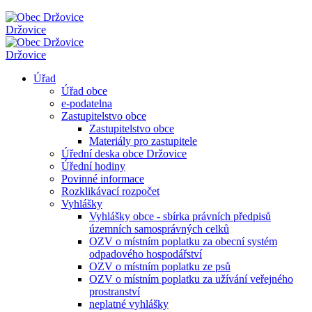
Držovice
Držovice
Úřad
Úřad obce
e-podatelna
Zastupitelstvo obce
Zastupitelstvo obce
Materiály pro zastupitele
Úřední deska obce Držovice
Úřední hodiny
Povinné informace
Rozklikávací rozpočet
Vyhlášky
Vyhlášky obce - sbírka právních předpisů
územních samosprávných celků
OZV o místním poplatku za obecní systém
odpadového hospodářství
OZV o místním poplatku ze psů
OZV o místním poplatku za užívání veřejného
prostranství
neplatné vyhlášky