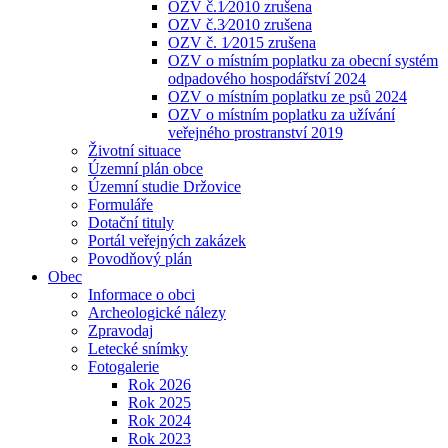
OZV č.1⁄2010 zrušena
OZV č.3⁄2010 zrušena
OZV č. 1⁄2015 zrušena
OZV o místním poplatku za obecní systém
odpadového hospodářství 2024
OZV o místním poplatku ze psů 2024
OZV o místním poplatku za užívání
veřejného prostranství 2019
Životní situace
Územní plán obce
Územní studie Držovice
Formuláře
Dotační tituly
Portál veřejných zakázek
Povodňový plán
Obec
Informace o obci
Archeologické nálezy
Zpravodaj
Letecké snímky
Fotogalerie
Rok 2026
Rok 2025
Rok 2024
Rok 2023