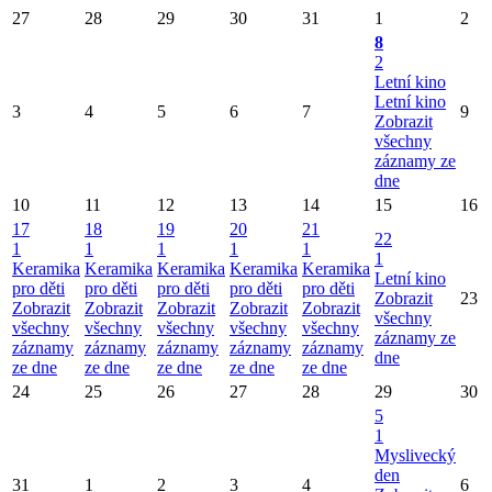
27
28
29
30
31
1
2
8
2
Letní kino
Letní kino
3
4
5
6
7
9
Zobrazit
všechny
záznamy ze
dne
10
11
12
13
14
15
16
17
18
19
20
21
22
1
1
1
1
1
1
Keramika
Keramika
Keramika
Keramika
Keramika
Letní kino
pro děti
pro děti
pro děti
pro děti
pro děti
Zobrazit
23
Zobrazit
Zobrazit
Zobrazit
Zobrazit
Zobrazit
všechny
všechny
všechny
všechny
všechny
všechny
záznamy ze
záznamy
záznamy
záznamy
záznamy
záznamy
dne
ze dne
ze dne
ze dne
ze dne
ze dne
24
25
26
27
28
29
30
5
1
Myslivecký
den
31
1
2
3
4
6