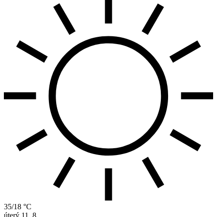
35/18 °C
úterý
11. 8.