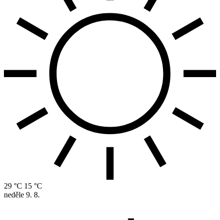
29 °C
15 °C
neděle
9. 8.