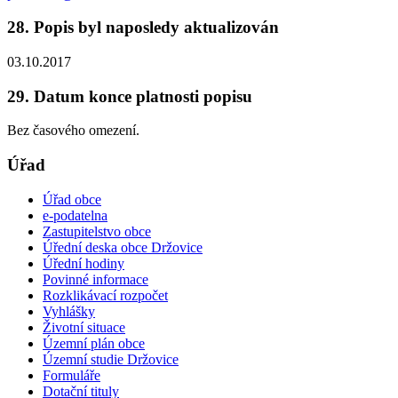
28. Popis byl naposledy aktualizován
03.10.2017
29. Datum konce platnosti popisu
Bez časového omezení.
Úřad
Úřad obce
e-podatelna
Zastupitelstvo obce
Úřední deska obce Držovice
Úřední hodiny
Povinné informace
Rozklikávací rozpočet
Vyhlášky
Životní situace
Územní plán obce
Územní studie Držovice
Formuláře
Dotační tituly