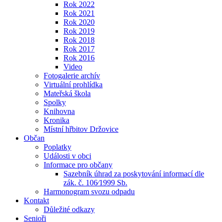
Rok 2022
Rok 2021
Rok 2020
Rok 2019
Rok 2018
Rok 2017
Rok 2016
Video
Fotogalerie archív
Virtuální prohlídka
Mateřská škola
Spolky
Knihovna
Kronika
Místní hřbitov Držovice
Občan
Poplatky
Události v obci
Informace pro občany
Sazebník úhrad za poskytování informací dle
zák. č. 106⁄1999 Sb.
Harmonogram svozu odpadu
Kontakt
Důležité odkazy
Senioři