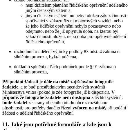
není držitelem platného řidičského oprávnění uděleného
jiným členským státem a
jiným členským státem mu nebyl uložen zákaz činnosti
spočívající v zákazu řízení motorových vozidel, nebo
že jeho řidičské oprávnění nebylo pozastaveno nebo
odejmuto, nebo že již uplynula doba, na kterou byl
zákaz činnosti uložen, nebo doba pro opětovné udělení
řidičského oprávnění,
rozhodnutí o udělení výjimky podle § 83 odst. 4 zákona o
silničním provozu, byla-li udělena,
doklad o splnění dalších podmínek podle § 91 zákona o
silničním provozu,
Při podání žádosti je dále na místě zajišťována fotografie
žadatele
, a to buď prostřednictvím agendových systémů
Ministerstva vnitra (pokud je zde fotografie již k dispozici).
V
případě, že fotografie žadatele není dostupná
z těchto systémů,
bude žadatel
ze strany obecního úřadu obce s rozšířenou
působností, pro potřeby daného řízení
vyfocen
na místě,
při podání
žádosti o udělení řidičského oprávnění
.
11. Jaké jsou potřebné formuláře a kde jsou k