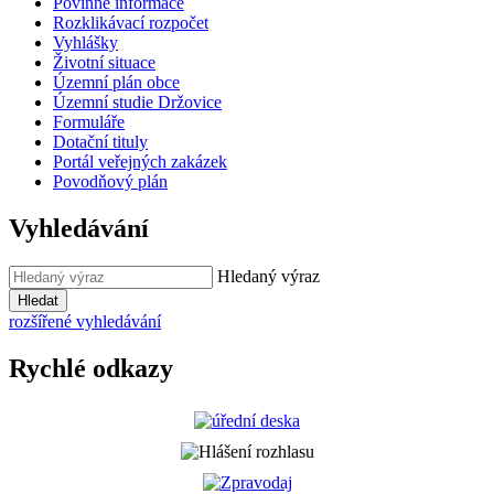
Povinné informace
Rozklikávací rozpočet
Vyhlášky
Životní situace
Územní plán obce
Územní studie Držovice
Formuláře
Dotační tituly
Portál veřejných zakázek
Povodňový plán
Vyhledávání
Hledaný výraz
Hledat
rozšířené vyhledávání
Rychlé odkazy