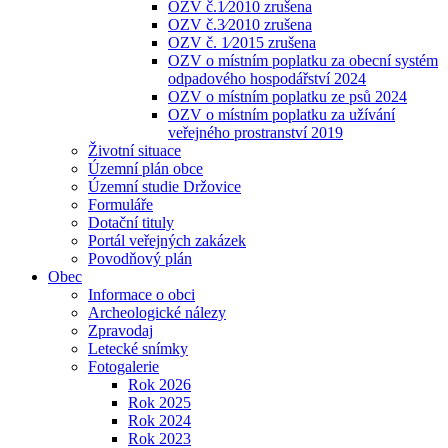
OZV č.1⁄2010 zrušena
OZV č.3⁄2010 zrušena
OZV č. 1⁄2015 zrušena
OZV o místním poplatku za obecní systém
odpadového hospodářství 2024
OZV o místním poplatku ze psů 2024
OZV o místním poplatku za užívání
veřejného prostranství 2019
Životní situace
Územní plán obce
Územní studie Držovice
Formuláře
Dotační tituly
Portál veřejných zakázek
Povodňový plán
Obec
Informace o obci
Archeologické nálezy
Zpravodaj
Letecké snímky
Fotogalerie
Rok 2026
Rok 2025
Rok 2024
Rok 2023