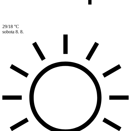
29/18 °C
sobota
8. 8.