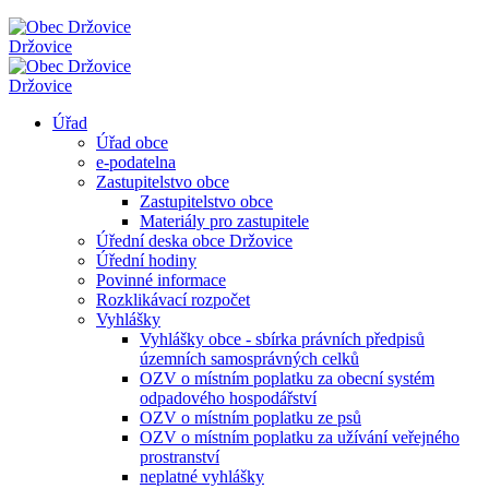
Držovice
Držovice
Úřad
Úřad obce
e-podatelna
Zastupitelstvo obce
Zastupitelstvo obce
Materiály pro zastupitele
Úřední deska obce Držovice
Úřední hodiny
Povinné informace
Rozklikávací rozpočet
Vyhlášky
Vyhlášky obce - sbírka právních předpisů
územních samosprávných celků
OZV o místním poplatku za obecní systém
odpadového hospodářství
OZV o místním poplatku ze psů
OZV o místním poplatku za užívání veřejného
prostranství
neplatné vyhlášky