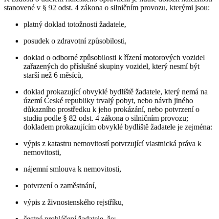
stanovené v § 92 odst. 4 zákona o silničním provozu, kterými jsou:
platný doklad totožnosti žadatele,
posudek o zdravotní způsobilosti,
doklad o odborné způsobilosti k řízení motorových vozidel
zařazených do příslušné skupiny vozidel, který nesmí být
starší než 6 měsíců,
doklad prokazující obvyklé bydliště žadatele, který nemá na
území České republiky trvalý pobyt, nebo návrh jiného
důkazního prostředku k jeho prokázání, nebo potvrzení o
studiu podle § 82 odst. 4 zákona o silničním provozu;
dokladem prokazujícím obvyklé bydliště žadatele je zejména:
výpis z katastru nemovitostí potvrzující vlastnická práva k
nemovitosti,
nájemní smlouva k nemovitosti,
potvrzení o zaměstnání,
výpis z živnostenského rejstříku,
čestné prohlášení žadatele, že: