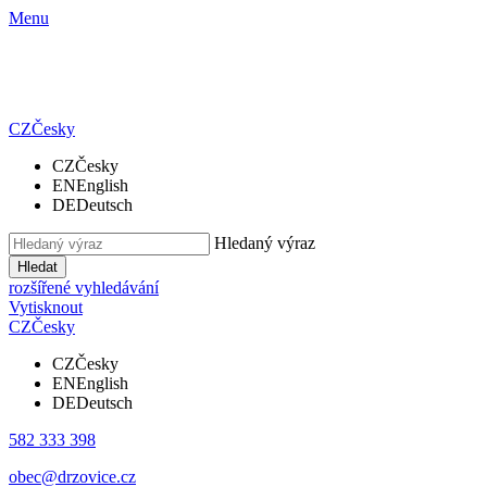
Menu
CZ
Česky
CZ
Česky
EN
English
DE
Deutsch
Hledaný výraz
Hledat
rozšířené vyhledávání
Vytisknout
CZ
Česky
CZ
Česky
EN
English
DE
Deutsch
582 333 398
obec@drzovice.cz