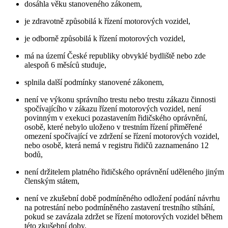
dosáhla věku stanoveného zákonem,
je zdravotně způsobilá k řízení motorových vozidel,
je odborně způsobilá k řízení motorových vozidel,
má na území České republiky obvyklé bydliště nebo zde
alespoň 6 měsíců studuje,
splnila další podmínky stanovené zákonem,
není ve výkonu správního trestu nebo trestu zákazu činnosti
spočívajícího v zákazu řízení motorových vozidel, není
povinným v exekuci pozastavením řidičského oprávnění,
osobě, které nebylo uloženo v trestním řízení přiměřené
omezení spočívající ve zdržení se řízení motorových vozidel,
nebo osobě, která nemá v registru řidičů zaznamenáno 12
bodů,
není držitelem platného řidičského oprávnění uděleného jiným
členským státem,
není ve zkušební době podmíněného odložení podání návrhu
na potrestání nebo podmíněného zastavení trestního stíhání,
pokud se zavázala zdržet se řízení motorových vozidel během
této zkušební doby.