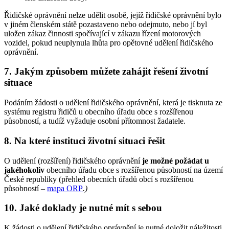
Řidičské oprávnění nelze udělit osobě, jejíž řidičské oprávnění bylo
v jiném členském státě pozastaveno nebo odejmuto, nebo jí byl
uložen zákaz činnosti spočívající v zákazu řízení motorových
vozidel, pokud neuplynula lhůta pro opětovné udělení řidičského
oprávnění.
7. Jakým způsobem můžete zahájit řešení životní
situace
Podáním žádosti o udělení řidičského oprávnění, která je tisknuta ze
systému registru řidičů u obecního úřadu obce s rozšířenou
působností, a tudíž vyžaduje osobní přítomnost žadatele.
8. Na které instituci životní situaci řešit
O udělení (rozšíření) řidičského oprávnění
je možné požádat u
jakéhokoliv
obecního úřadu obce s rozšířenou působností na území
České republiky (přehled obecních úřadů obcí s rozšířenou
působností –
mapa ORP
.
)
10. Jaké doklady je nutné mít s sebou
K žádosti o udělení řidičského oprávnění je nutné doložit náležitosti