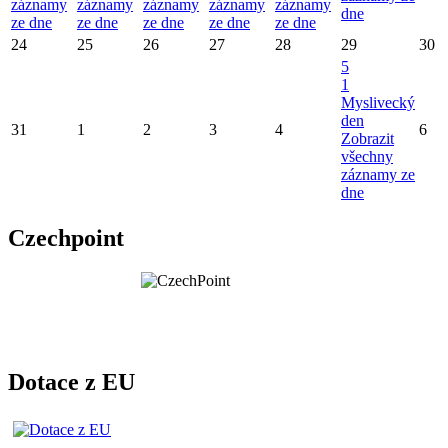
záznamy
záznamy
záznamy
záznamy
záznamy
dne
ze dne
ze dne
ze dne
ze dne
ze dne
24
25
26
27
28
29
30
5
1
Myslivecký
den
31
1
2
3
4
6
Zobrazit
všechny
záznamy ze
dne
Czechpoint
Dotace z EU