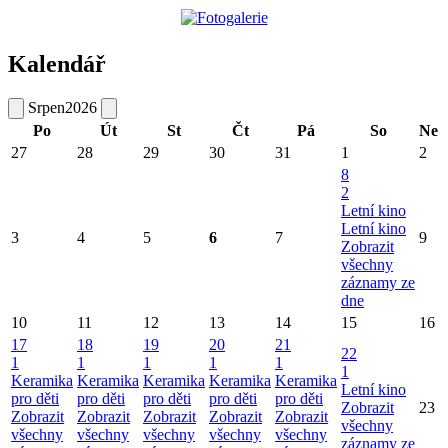
Kalendář
Srpen
2026
Po
Út
St
Čt
Pá
So
Ne
27
28
29
30
31
1
2
8
2
Letní kino
Letní kino
3
4
5
6
7
9
Zobrazit
všechny
záznamy ze
dne
10
11
12
13
14
15
16
17
18
19
20
21
22
1
1
1
1
1
1
Keramika
Keramika
Keramika
Keramika
Keramika
Letní kino
pro děti
pro děti
pro děti
pro děti
pro děti
Zobrazit
23
Zobrazit
Zobrazit
Zobrazit
Zobrazit
Zobrazit
všechny
všechny
všechny
všechny
všechny
všechny
záznamy ze