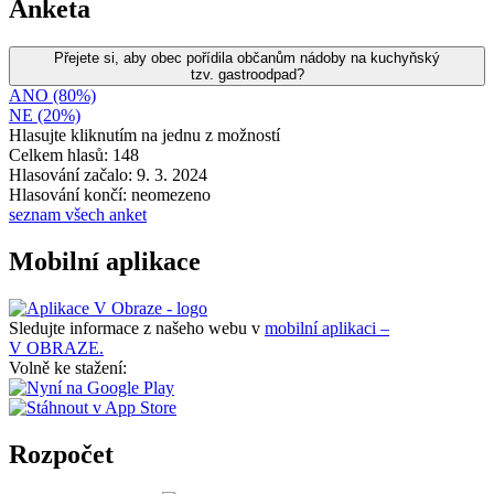
Anketa
Přejete si, aby obec pořídila občanům nádoby na kuchyňský
tzv. gastroodpad?
ANO (80%)
NE (20%)
Hlasujte kliknutím na jednu z možností
Celkem hlasů: 148
Hlasování začalo: 9. 3. 2024
Hlasování končí: neomezeno
seznam všech anket
Mobilní aplikace
Sledujte informace z našeho webu v
mobilní aplikaci –
V OBRAZE.
Volně ke stažení:
Rozpočet