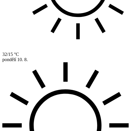
32/15 °C
pondělí
10. 8.