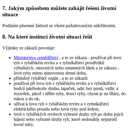
7. Jakým způsobem můžete zahájit řešení životní
situace
Podáním písemné žádosti se všemi požadovanými náležitostmi.
8. Na které instituci životní situaci řešit
Výjimky ze zákazů povoluje:
Ministerstvo zemědělství
, a to ze zákazu - používat při lovu
ryb v rybářském revíru a v rybníkářství prostředků
výbušných, otravných nebo omamných látek a ze zákazu -
lovit ryby mimo stanovenou denní dobu,
příslušný rybářský orgán
, a to ze zákazů:
používat při lovu ryb v rybářském revíru a v rybníkářství
bodců jakéhokoliv druhu, lapaček, udic bez prutů, vidlic a
rozsošek, jakož i střílet ryby, tlouci ryby, chytat je na šňůry, do
rukou a do ok,
užívat k lovu ryb v rybářském revíru a v rybníkářství
elektrického proudu nebo lovit ryby pod ledem,
lovit v rybářských revírech vybrané druhy ryb po dobu jejich
hájení nebo vybrané druhy ryb, které nedosáhly nejmenší
lovné míry.