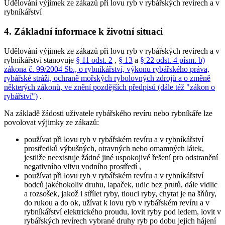
Udělování výjimek ze zákazů při lovu ryb v rybářských revírech a v
rybníkářství
4. Základní informace k životní situaci
Udělování výjimek ze zákazů při lovu ryb v rybářských revírech a v
rybníkářství stanovuje
§ 11 odst. 2
,
§ 13
a
§ 22 odst. 4 písm. b)
zákona č. 99/2004 Sb., o rybníkářství, výkonu rybářského práva,
rybářské stráži, ochraně mořských rybolovných zdrojů a o změně
některých zákonů, ve znění pozdějších předpisů (dále též "zákon o
rybářství")
.
Na základě žádosti uživatele rybářského revíru nebo rybníkáře lze
povolovat výjimky ze zákazů:
používat při lovu ryb v rybářském revíru a v rybníkářství
prostředků výbušných, otravných nebo omamných látek,
jestliže neexistuje žádné jiné uspokojivé řešení pro odstranění
negativního vlivu vodního prostředí
,
používat při lovu ryb v rybářském revíru a v rybníkářství
bodců jakéhokoliv druhu, lapaček, udic bez prutů, dále vidlic
a rozsošek, jakož i střílet ryby, tlouci ryby, chytat je na šňůry,
do rukou a do ok, užívat k lovu ryb v rybářském revíru a v
rybníkářství elektrického proudu, lovit ryby pod ledem, lovit v
rybářských revírech vybrané druhy ryb po dobu jejich hájení