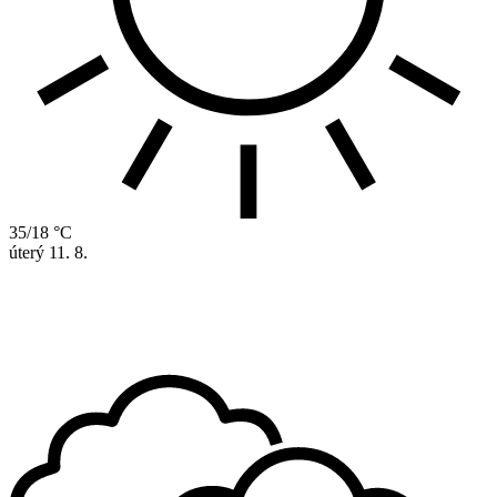
35/18 °C
úterý
11. 8.