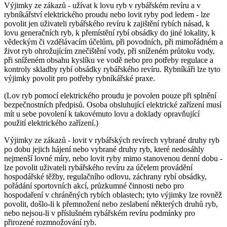
Výjimky ze zákazů -
užívat k lovu ryb v rybářském revíru a v
rybníkářství elektrického proudu nebo lovit ryby pod ledem
- lze
povolit jen uživateli rybářského revíru k zajištění rybích násad, k
lovu generačních ryb, k přemístění rybí obsádky do jiné lokality, k
vědeckým či vzdělávacím účelům, při povodních, při mimořádném a
život ryb ohrožujícím znečištění vody, při sníženém průtoku vody,
při sníženém obsahu kyslíku ve vodě nebo pro potřeby regulace a
kontroly skladby rybí obsádky rybářského revíru. Rybníkáři lze tyto
výjimky povolit pro potřeby rybníkářské praxe.
(Lov ryb pomocí elektrického proudu je povolen pouze při splnění
bezpečnostních předpisů. Osoba obsluhující elektrické zařízení musí
mít u sebe povolení k takovémuto lovu a doklady opravňující
použití elektrického zařízení.)
Výjimky ze zákazů -
lovit v rybářských revírech vybrané druhy ryb
po dobu jejich hájení nebo vybrané druhy ryb, které nedosáhly
nejmenší lovné míry, nebo lovit ryby mimo stanovenou denní dobu
-
lze povolit uživateli rybářského revíru za účelem provádění
hospodářské těžby, regulačního odlovu, záchrany rybí obsádky,
pořádání sportovních akcí, průzkumné činnosti nebo pro
hospodaření v chráněných rybích oblastech; tyto výjimky lze rovněž
povolit, došlo-li k přemnožení nebo zeslabení některých druhů ryb,
nebo nejsou-li v příslušném rybářském revíru podmínky pro
přirozené rozmnožování ryb.