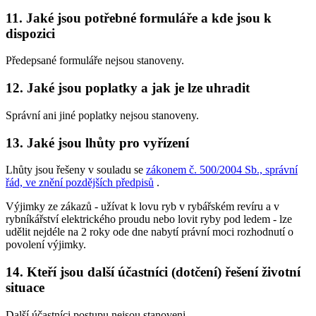
11. Jaké jsou potřebné formuláře a kde jsou k
dispozici
Předepsané formuláře nejsou stanoveny.
12. Jaké jsou poplatky a jak je lze uhradit
Správní ani jiné poplatky nejsou stanoveny.
13. Jaké jsou lhůty pro vyřízení
Lhůty jsou řešeny v souladu se
zákonem č. 500/2004 Sb., správní
řád, ve znění pozdějších předpisů
.
Výjimky ze zákazů -
užívat k lovu ryb v rybářském revíru a v
rybníkářství elektrického proudu nebo lovit ryby pod ledem
- lze
udělit nejdéle na 2 roky ode dne nabytí právní moci rozhodnutí o
povolení výjimky.
14. Kteří jsou další účastníci (dotčení) řešení životní
situace
Další účastníci postupu nejsou stanoveni.