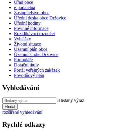
Úřad obce
e-podatelna
Zastupitelstvo obce
Úřední deska obce Držovice
Úřední hodiny
Povinné informace
Rozklikávací rozpočet
Vyhlášky
Životní situace
Územní plán obce
Územní studie Držovice
Formuláře
Dotační tituly
Portál veřejných zakázek
Povodňový plán
Vyhledávání
Hledaný výraz
Hledat
rozšířené vyhledávání
Rychlé odkazy