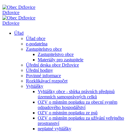
Držovice
Držovice
Úřad
Úřad obce
e-podatelna
Zastupitelstvo obce
Zastupitelstvo obce
Materiály pro zastupitele
Úřední deska obce Držovice
Úřední hodiny
Povinné informace
Rozklikávací rozpočet
Vyhlášky
Vyhlášky obce - sbírka právních předpisů
územních samosprávných celků
OZV o místním poplatku za obecní systém
odpadového hospodářství
OZV o místním poplatku ze psů
OZV o místním poplatku za užívání veřejného
prostranství
neplatné vyhlášky