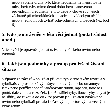
nebo vybrané druhy ryb, které nedosáhly nejmenší lovné
míry, lovit ryby mimo denní dobu lovu stanovenou
prováděcím předpisem,
je-li to třeba k chovu ryb, jejich
záchraně při mimořádných situacích, k vědeckým účelům
nebo v jednotlivých zvlášť odůvodněných případech (viz bod
6)
.
5. Kdo je oprávněn v této věci jednat (podat žádost
apod.)
V této věci je oprávněn jednat uživatel rybářského revíru nebo
rybníkář.
6. Jaké jsou podmínky a postup pro řešení životní
situace
Výjimky ze zákazů -
používat při lovu ryb v rybářském revíru a v
rybníkářství prostředků výbušných, otravných nebo omamných
látek nebo používat bodců jakéhokoliv druhu, lapaček, udic bez
prutů, dále vidlic a rozsošek, jakož i střílet ryby, tlouci ryby, chytat je
na šňůry, do rukou a do ok
- lze povolit jen uživateli rybářského
revíru nebo rybníkáři pro akci s časovým, prostorovým a věcným
vymezením.