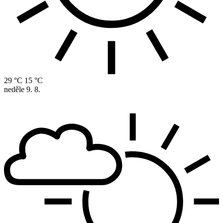
29 °C
15 °C
neděle
9. 8.