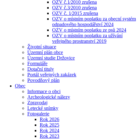
OZV č.1⁄2010 zrušena
OZV č.3⁄2010 zrušena
OZV č. 1⁄2015 zrušena
OZV o místním poplatku za obecní systém
odpadového hospodářství 2024
OZV o místním poplatku ze psů 2024
OZV o místním poplatku za užívání
veřejného prostranství 2019
Životní situace
Územní plán obce
Územní studie Držovice
Formuláře
Dotační tituly
Portál veřejných zakázek
Povodňový plán
Obec
Informace o obci
Archeologické nálezy
Zpravodaj
Letecké snímky
Fotogalerie
Rok 2026
Rok 2025
Rok 2024
Rok 2023