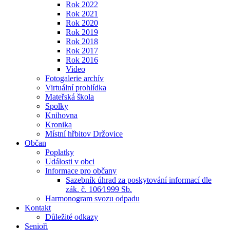
Rok 2022
Rok 2021
Rok 2020
Rok 2019
Rok 2018
Rok 2017
Rok 2016
Video
Fotogalerie archív
Virtuální prohlídka
Mateřská škola
Spolky
Knihovna
Kronika
Místní hřbitov Držovice
Občan
Poplatky
Události v obci
Informace pro občany
Sazebník úhrad za poskytování informací dle
zák. č. 106⁄1999 Sb.
Harmonogram svozu odpadu
Kontakt
Důležité odkazy
Senioři