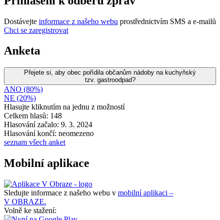
Přihlášení k odběru zpráv
Dostávejte
informace z našeho webu
prostřednictvím SMS a e-mailů
Chci se zaregistrovat
Anketa
Přejete si, aby obec pořídila občanům nádoby na kuchyňský
tzv. gastroodpad?
ANO (80%)
NE (20%)
Hlasujte kliknutím na jednu z možností
Celkem hlasů: 148
Hlasování začalo: 9. 3. 2024
Hlasování končí: neomezeno
seznam všech anket
Mobilní aplikace
Sledujte informace z našeho webu v
mobilní aplikaci –
V OBRAZE.
Volně ke stažení: