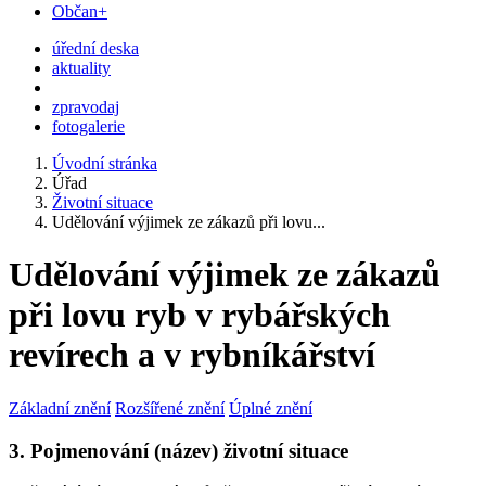
Občan+
úřední deska
aktuality
zpravodaj
fotogalerie
Úvodní stránka
Úřad
Životní situace
Udělování výjimek ze zákazů při lovu...
Udělování výjimek ze zákazů
při lovu ryb v rybářských
revírech a v rybníkářství
Základní znění
Rozšířené znění
Úplné znění
3. Pojmenování (název) životní situace