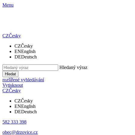
Menu
CZ
Česky
CZ
Česky
EN
English
DE
Deutsch
Hledaný výraz
Hledat
rozšířené vyhledávání
Vytisknout
CZ
Česky
CZ
Česky
EN
English
DE
Deutsch
582 333 398
obec@drzovice.cz