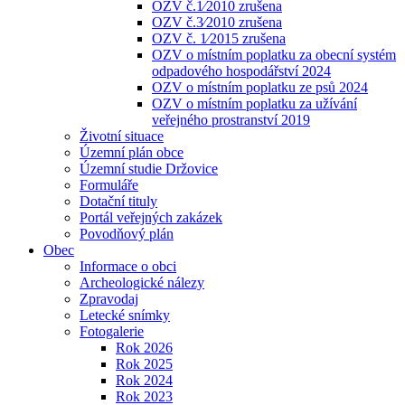
OZV č.1⁄2010 zrušena
OZV č.3⁄2010 zrušena
OZV č. 1⁄2015 zrušena
OZV o místním poplatku za obecní systém
odpadového hospodářství 2024
OZV o místním poplatku ze psů 2024
OZV o místním poplatku za užívání
veřejného prostranství 2019
Životní situace
Územní plán obce
Územní studie Držovice
Formuláře
Dotační tituly
Portál veřejných zakázek
Povodňový plán
Obec
Informace o obci
Archeologické nálezy
Zpravodaj
Letecké snímky
Fotogalerie
Rok 2026
Rok 2025
Rok 2024
Rok 2023