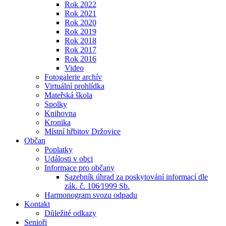
Rok 2022
Rok 2021
Rok 2020
Rok 2019
Rok 2018
Rok 2017
Rok 2016
Video
Fotogalerie archív
Virtuální prohlídka
Mateřská škola
Spolky
Knihovna
Kronika
Místní hřbitov Držovice
Občan
Poplatky
Události v obci
Informace pro občany
Sazebník úhrad za poskytování informací dle
zák. č. 106⁄1999 Sb.
Harmonogram svozu odpadu
Kontakt
Důležité odkazy
Senioři