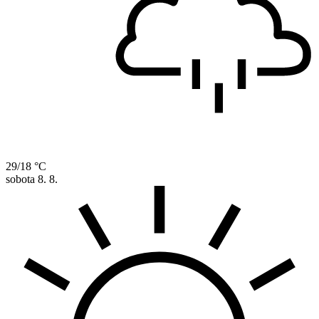
29/18 °C
sobota
8. 8.