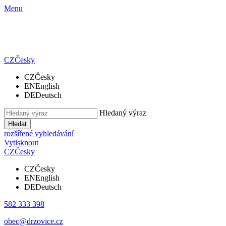
Menu
CZ
Česky
CZ
Česky
EN
English
DE
Deutsch
Hledaný výraz
Hledat
rozšířené vyhledávání
Vytisknout
CZ
Česky
CZ
Česky
EN
English
DE
Deutsch
582 333 398
obec@drzovice.cz