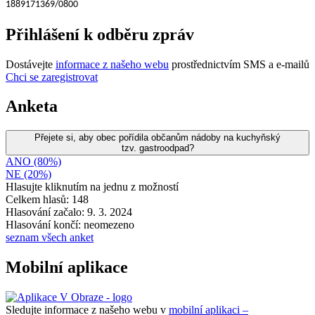
1889171369/0800
Přihlášení k odběru zpráv
Dostávejte
informace z našeho webu
prostřednictvím SMS a e-mailů
Chci se zaregistrovat
Anketa
Přejete si, aby obec pořídila občanům nádoby na kuchyňský
tzv. gastroodpad?
ANO (80%)
NE (20%)
Hlasujte kliknutím na jednu z možností
Celkem hlasů: 148
Hlasování začalo: 9. 3. 2024
Hlasování končí: neomezeno
seznam všech anket
Mobilní aplikace
Sledujte informace z našeho webu v
mobilní aplikaci –