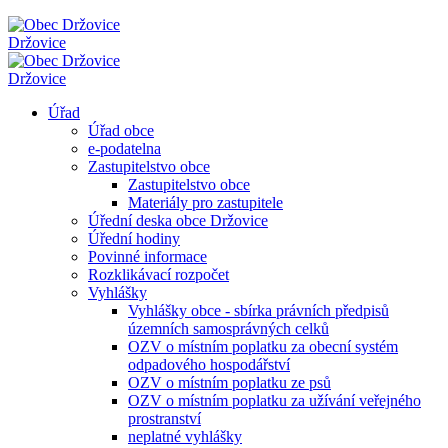
Držovice
Držovice
Úřad
Úřad obce
e-podatelna
Zastupitelstvo obce
Zastupitelstvo obce
Materiály pro zastupitele
Úřední deska obce Držovice
Úřední hodiny
Povinné informace
Rozklikávací rozpočet
Vyhlášky
Vyhlášky obce - sbírka právních předpisů
územních samosprávných celků
OZV o místním poplatku za obecní systém
odpadového hospodářství
OZV o místním poplatku ze psů
OZV o místním poplatku za užívání veřejného
prostranství
neplatné vyhlášky