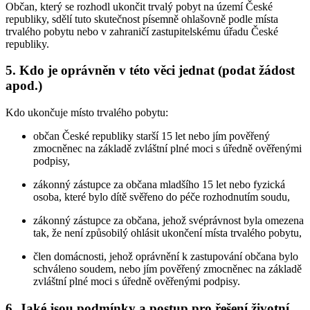
Občan, který se rozhodl ukončit trvalý pobyt na území České
republiky, sdělí tuto skutečnost písemně ohlašovně podle místa
trvalého pobytu nebo v zahraničí zastupitelskému úřadu České
republiky.
5. Kdo je oprávněn v této věci jednat (podat žádost
apod.)
Kdo ukončuje místo trvalého pobytu:
občan České republiky starší 15 let nebo jím pověřený
zmocněnec na základě zvláštní plné moci s úředně ověřenými
podpisy,
zákonný zástupce za občana mladšího 15 let nebo fyzická
osoba, které bylo dítě svěřeno do péče rozhodnutím soudu,
zákonný zástupce za občana, jehož svéprávnost byla omezena
tak, že není způsobilý ohlásit ukončení místa trvalého pobytu,
člen domácnosti, jehož oprávnění k zastupování občana bylo
schváleno soudem, nebo jím pověřený zmocněnec na základě
zvláštní plné moci s úředně ověřenými podpisy.
6. Jaké jsou podmínky a postup pro řešení životní