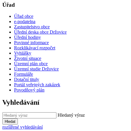
Úřad
Úřad obce
e-podatelna
Zastupitelstvo obce
Úřední deska obce Držovice
Úřední hodiny
Povinné informace
Rozklikávací rozpočet
Vyhlášky
Životní situace
Územní plán obce
Územní studie Držovice
Formuláře
Dotační tituly
Portál veřejných zakázek
Povodňový plán
Vyhledávání
Hledaný výraz
Hledat
rozšířené vyhledávání