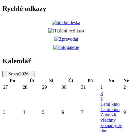
Rychlé odkazy
Kalendář
Srpen
2026
Po
Út
St
Čt
Pá
So
Ne
27
28
29
30
31
1
2
8
2
Letní kino
Letní kino
3
4
5
6
7
9
Zobrazit
všechny
záznamy ze
dne