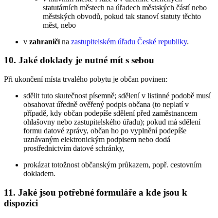
statutárních městech na úřadech městských částí nebo
městských obvodů, pokud tak stanoví statuty těchto
měst, nebo
v
zahraničí
na
zastupitelském úřadu České republiky
.
10. Jaké doklady je nutné mít s sebou
Při ukončení místa trvalého pobytu je občan povinen:
sdělit tuto skutečnost písemně; sdělení v listinné podobě musí
obsahovat úředně ověřený podpis občana (to neplatí v
případě, kdy občan podepíše sdělení před zaměstnancem
ohlašovny nebo zastupitelského úřadu); pokud má sdělení
formu datové zprávy, občan ho po vyplnění podepíše
uznávaným elektronickým podpisem nebo dodá
prostřednictvím datové schránky,
prokázat totožnost občanským průkazem, popř. cestovním
dokladem.
11. Jaké jsou potřebné formuláře a kde jsou k
dispozici