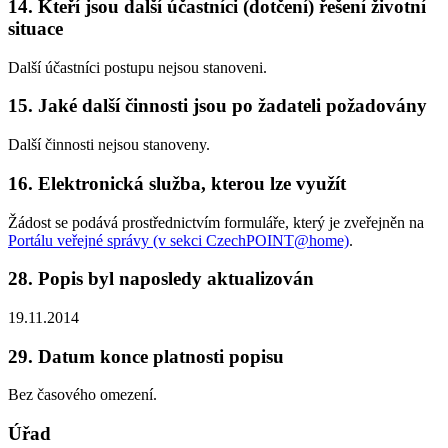
14. Kteří jsou další účastníci (dotčení) řešení životní
situace
Další účastníci postupu nejsou stanoveni.
15. Jaké další činnosti jsou po žadateli požadovány
Další činnosti nejsou stanoveny.
16. Elektronická služba, kterou lze využít
Žádost se podává prostřednictvím formuláře, který je zveřejněn na
Portálu veřejné správy (v sekci CzechPOINT@home)
.
28. Popis byl naposledy aktualizován
19.11.2014
29. Datum konce platnosti popisu
Bez časového omezení.
Úřad