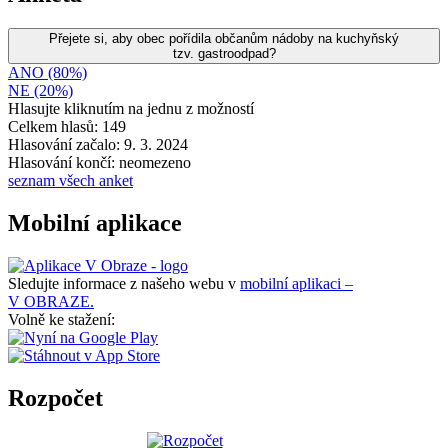
Přejete si, aby obec pořídila občanům nádoby na kuchyňský
tzv. gastroodpad?
ANO (80%)
NE (20%)
Hlasujte kliknutím na jednu z možností
Celkem hlasů: 149
Hlasování začalo: 9. 3. 2024
Hlasování končí: neomezeno
seznam všech anket
Mobilní aplikace
Sledujte informace z našeho webu v
mobilní aplikaci –
V OBRAZE.
Volně ke stažení:
Rozpočet