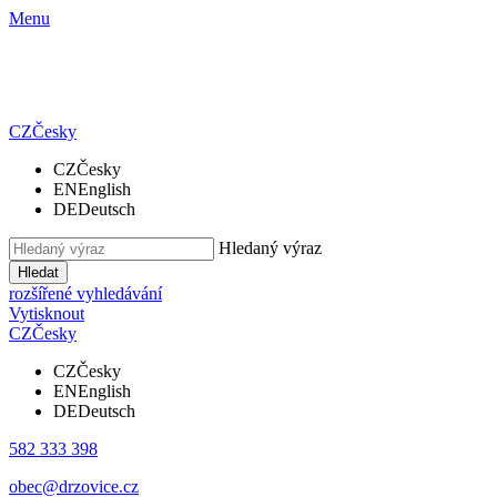
Menu
CZ
Česky
CZ
Česky
EN
English
DE
Deutsch
Hledaný výraz
Hledat
rozšířené vyhledávání
Vytisknout
CZ
Česky
CZ
Česky
EN
English
DE
Deutsch
582 333 398
obec@drzovice.cz