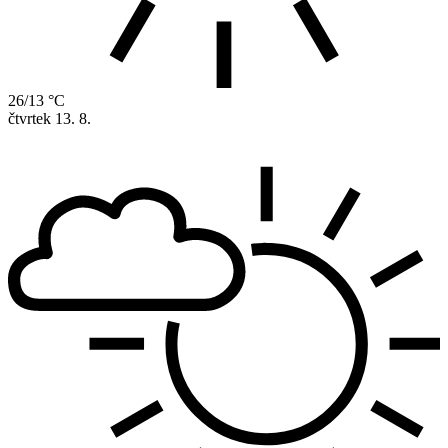
26/13 °C
čtvrtek
13. 8.