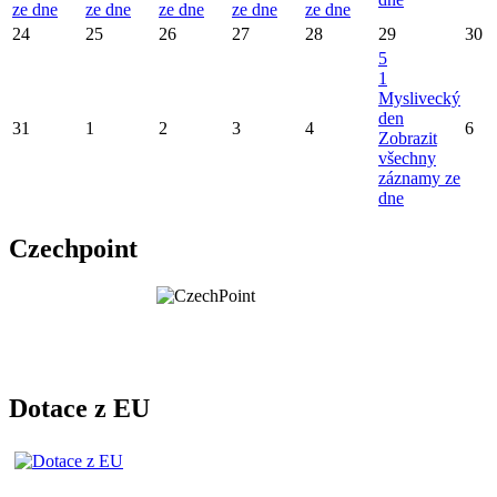
ze dne
ze dne
ze dne
ze dne
ze dne
24
25
26
27
28
29
30
5
1
Myslivecký
den
31
1
2
3
4
6
Zobrazit
všechny
záznamy ze
dne
Czechpoint
Dotace z EU