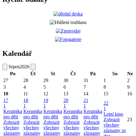
Kalendář
Srpen
2026
Po
Út
St
Čt
Pá
So
Ne
27
28
29
30
31
1
2
3
4
5
6
7
8
9
10
11
12
13
14
15
16
17
18
19
20
21
22
1
1
1
1
1
1
Keramika
Keramika
Keramika
Keramika
Keramika
Letní kino
pro děti
pro děti
pro děti
pro děti
pro děti
Zobrazit
23
Zobrazit
Zobrazit
Zobrazit
Zobrazit
Zobrazit
všechny
všechny
všechny
všechny
všechny
všechny
záznamy ze
záznamy
záznamy
záznamy
záznamy
záznamy
dne