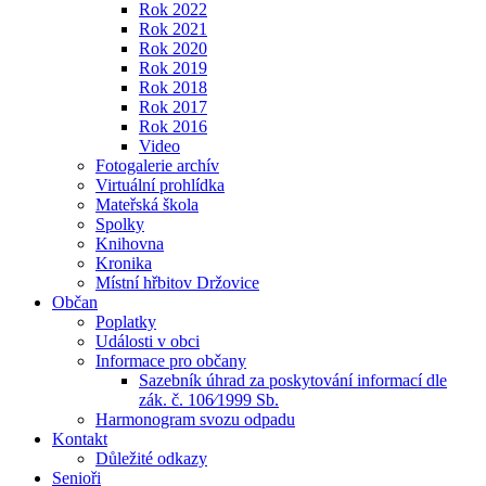
Rok 2022
Rok 2021
Rok 2020
Rok 2019
Rok 2018
Rok 2017
Rok 2016
Video
Fotogalerie archív
Virtuální prohlídka
Mateřská škola
Spolky
Knihovna
Kronika
Místní hřbitov Držovice
Občan
Poplatky
Události v obci
Informace pro občany
Sazebník úhrad za poskytování informací dle
zák. č. 106⁄1999 Sb.
Harmonogram svozu odpadu
Kontakt
Důležité odkazy
Senioři