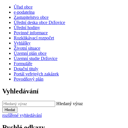
Úřad obce
e-podatelna
Zastupitelstvo obce
Úřední deska obce Držovice
Úřední hodiny
Povinné informace
Rozklikávací rozpočet
Vyhlášky
Životní situace
Územní plán obce
Územní studie Držovice
Formuláře
Dotační tituly
Portál veřejných zakázek
Povodňový plán
Vyhledávání
Hledaný výraz
Hledat
rozšířené vyhledávání
Rychlé odkazy