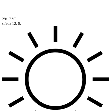
29/17 °C
středa
12. 8.