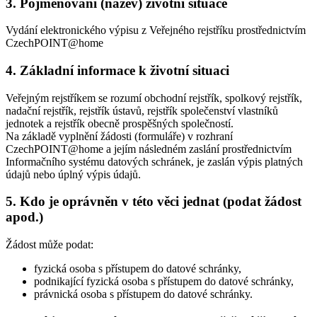
3. Pojmenování (název) životní situace
Vydání elektronického výpisu z Veřejného rejstříku prostřednictvím
CzechPOINT@home
4. Základní informace k životní situaci
Veřejným rejstříkem se rozumí obchodní rejstřík, spolkový rejstřík,
nadační rejstřík, rejstřík ústavů, rejstřík společenství vlastníků
jednotek a rejstřík obecně prospěšných společností.
Na základě vyplnění žádosti (formuláře) v rozhraní
CzechPOINT@home a jejím následném zaslání prostřednictvím
Informačního systému datových schránek, je zaslán výpis platných
údajů nebo úplný výpis údajů.
5. Kdo je oprávněn v této věci jednat (podat žádost
apod.)
Žádost může podat:
fyzická osoba s přístupem do datové schránky,
podnikající fyzická osoba s přístupem do datové schránky,
právnická osoba s přístupem do datové schránky.