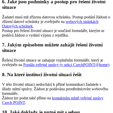
6. Jaké jsou podmínky a postup pro řešení životní
situace
Žadatel musí mít zřízenu datovou schránku. Postup podání žádosti o
zřízení datové schránky je zveřejněn na
webových stránkách
Datových schránek
.
Postup pro řešení životní situace je součástí formuláře, kterým se
podává žádost o vydání výpisu z rejstříku.
7. Jakým způsobem můžete zahájit řešení životní
situace
Řešení životní situace se zahajuje vyplněním formuláře, který je
zveřejněn na
Portálu veřejné správy (v sekci CzechPOINT@home)
.
8. Na které instituci životní situaci řešit
V této životní situaci nedochází k přímé komunikaci žadatele s
úřady státní správy. Žádost je podávána prostřednictvím webového
formuláře.
Žádost lze podat také přímo na
kontaktním místě veřejné správy
Czech POINT
.
10. Jaké doklady je nutné mít s sebou