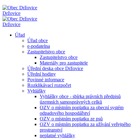
Držovice
Držovice
Úřad
Úřad obce
e-podatelna
Zastupitelstvo obce
Zastupitelstvo obce
Materiály pro zastupitele
Úřední deska obce Držovice
Úřední hodiny
Povinné informace
Rozklikávací rozpočet
Vyhlášky
Vyhlášky obce - sbírka právních předpisů
územních samosprávných celků
OZV o místním poplatku za obecní systém
odpadového hospodářství
OZV o místním poplatku ze psů
OZV o místním poplatku za užívání veřejného
prostranství
neplatné vyhlášky