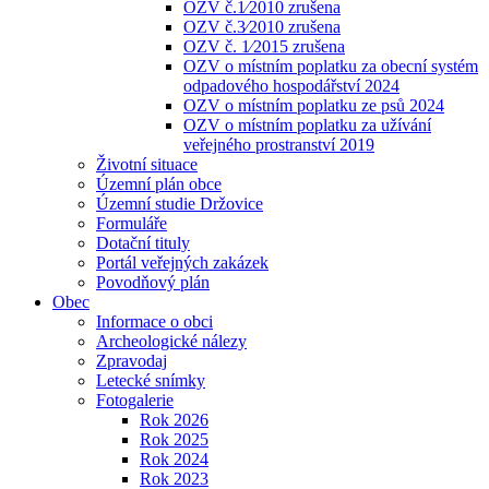
OZV č.1⁄2010 zrušena
OZV č.3⁄2010 zrušena
OZV č. 1⁄2015 zrušena
OZV o místním poplatku za obecní systém
odpadového hospodářství 2024
OZV o místním poplatku ze psů 2024
OZV o místním poplatku za užívání
veřejného prostranství 2019
Životní situace
Územní plán obce
Územní studie Držovice
Formuláře
Dotační tituly
Portál veřejných zakázek
Povodňový plán
Obec
Informace o obci
Archeologické nálezy
Zpravodaj
Letecké snímky
Fotogalerie
Rok 2026
Rok 2025
Rok 2024
Rok 2023