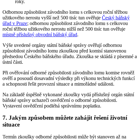
roky.
Odbornou způsobilost závodního lomu s celkovou roční těžbou
užitkového nerostu vyšší než 500 tisíc tun ověřuje
Český báňský
úřad v Praze
; odbornou způsobilost závodního lomu s celkovou
roční těžbou užitkového nerostu nižší než 500 tisíc tun ověřuje
místně příslušný obvodní báňský úřad
.
Výše uvedené orgány státní báňské správy ověřují odbornou
způsobilost závodního lomu zkouškou před komisí stanovenou
předsedou Českého báňského úřadu. Zkouška se skládá z písemné a
ústní části.
Při ověřování odborné způsobilosti závodního lomu komise rovněž
ověří a posoudí dosavadní výsledky při výkonu technických funkcí
a schopnosti řešit provozní situace a mimořádné události.
Na základě úspěšně vykonané zkoušky vydá příslušný orgán státní
báňské správy uchazeči osvědčení o odborné způsobilosti.
Vystavení osvědčení podléhá správnímu poplatku.
7. Jakým způsobem můžete zahájit řešení životní
situace
Termín zkoušky odborné způsobilosti může být stanoven až na