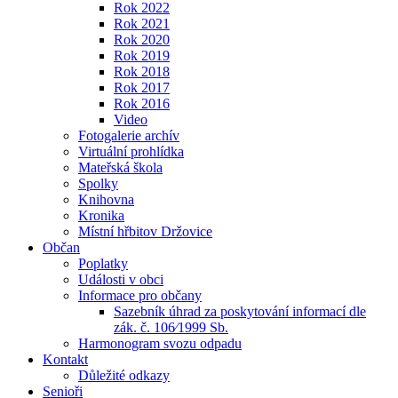
Rok 2022
Rok 2021
Rok 2020
Rok 2019
Rok 2018
Rok 2017
Rok 2016
Video
Fotogalerie archív
Virtuální prohlídka
Mateřská škola
Spolky
Knihovna
Kronika
Místní hřbitov Držovice
Občan
Poplatky
Události v obci
Informace pro občany
Sazebník úhrad za poskytování informací dle
zák. č. 106⁄1999 Sb.
Harmonogram svozu odpadu
Kontakt
Důležité odkazy
Senioři