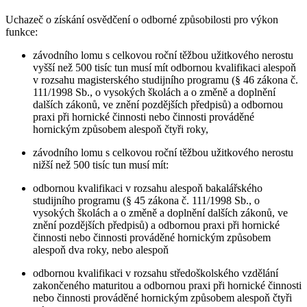
Uchazeč o získání osvědčení o odborné způsobilosti pro výkon
funkce:
závodního lomu s celkovou roční těžbou užitkového nerostu
vyšší než 500 tisíc tun musí mít odbornou kvalifikaci alespoň
v rozsahu magisterského studijního programu (§ 46 zákona č.
111/1998 Sb., o vysokých školách a o změně a doplnění
dalších zákonů, ve znění pozdějších předpisů) a odbornou
praxi při hornické činnosti nebo činnosti prováděné
hornickým způsobem alespoň čtyři roky,
závodního lomu s celkovou roční těžbou užitkového nerostu
nižší než 500 tisíc tun musí mít:
odbornou kvalifikaci v rozsahu alespoň bakalářského
studijního programu (§ 45 zákona č. 111/1998 Sb., o
vysokých školách a o změně a doplnění dalších zákonů, ve
znění pozdějších předpisů) a odbornou praxi při hornické
činnosti nebo činnosti prováděné hornickým způsobem
alespoň dva roky, nebo alespoň
odbornou kvalifikaci v rozsahu středoškolského vzdělání
zakončeného maturitou a odbornou praxi při hornické činnosti
nebo činnosti prováděné hornickým způsobem alespoň čtyři