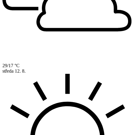
29/17 °C
středa
12. 8.