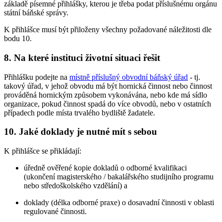
základě písemné přihlášky, kterou je třeba podat příslušnému orgánu
státní báňské správy.
K přihlášce musí být přiloženy všechny požadované náležitosti dle
bodu 10.
8. Na které instituci životní situaci řešit
Přihlášku podejte na
místně příslušný obvodní báňský úřad
- tj.
takový úřad, v jehož obvodu má být hornická činnost nebo činnost
prováděná hornickým způsobem vykonávána, nebo kde má sídlo
organizace, pokud činnost spadá do více obvodů, nebo v ostatních
případech podle místa trvalého bydliště žadatele.
10. Jaké doklady je nutné mít s sebou
K přihlášce se přikládají:
úředně ověřené kopie dokladů o odborné kvalifikaci
(ukončení magisterského / bakalářského studijního programu
nebo středoškolského vzdělání) a
doklady (délka odborné praxe) o dosavadní činnosti v oblasti
regulované činnosti.