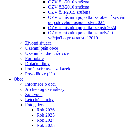
OZV č.1⁄2010 zrušena
OZV č.3⁄2010 zrušena
OZV č. 1⁄2015 zrušena
OZV o místním poplatku za obecní systém
odpadového hospodářství 2024
OZV o místním poplatku ze psů 2024
OZV o místním poplatku za užívání
veřejného prostranství 2019
Životní situace
Územní plán obce
Územní studie Držovice
Formuláře
Dotační tituly
Portál veřejných zakázek
Povodňový plán
Obec
Informace o obci
Archeologické nálezy
Zpravodaj
Letecké snímky
Fotogalerie
Rok 2026
Rok 2025
Rok 2024
Rok 2023