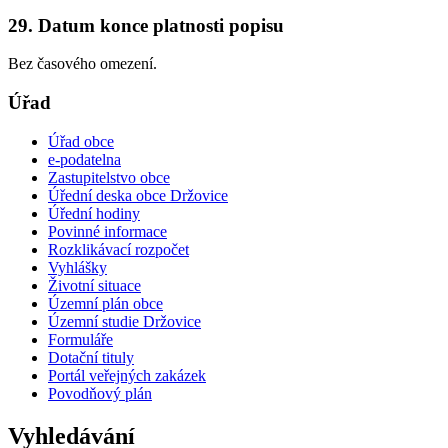
29. Datum konce platnosti popisu
Bez časového omezení.
Úřad
Úřad obce
e-podatelna
Zastupitelstvo obce
Úřední deska obce Držovice
Úřední hodiny
Povinné informace
Rozklikávací rozpočet
Vyhlášky
Životní situace
Územní plán obce
Územní studie Držovice
Formuláře
Dotační tituly
Portál veřejných zakázek
Povodňový plán
Vyhledávání