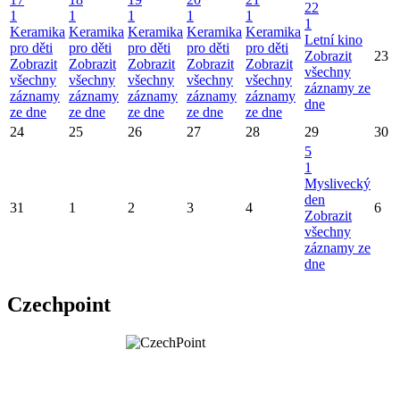
22
1
1
1
1
1
1
Keramika
Keramika
Keramika
Keramika
Keramika
Letní kino
pro děti
pro děti
pro děti
pro děti
pro děti
Zobrazit
23
Zobrazit
Zobrazit
Zobrazit
Zobrazit
Zobrazit
všechny
všechny
všechny
všechny
všechny
všechny
záznamy ze
záznamy
záznamy
záznamy
záznamy
záznamy
dne
ze dne
ze dne
ze dne
ze dne
ze dne
24
25
26
27
28
29
30
5
1
Myslivecký
den
31
1
2
3
4
6
Zobrazit
všechny
záznamy ze
dne
Czechpoint