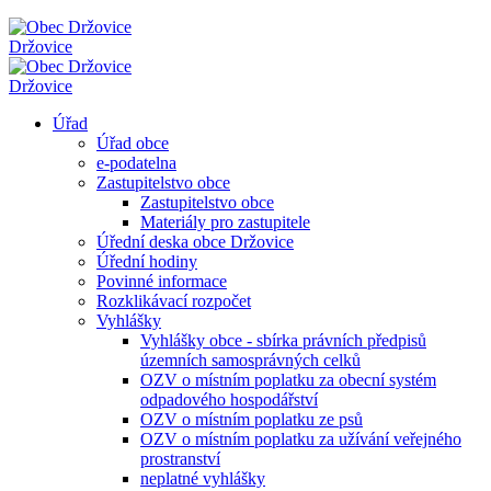
Držovice
Držovice
Úřad
Úřad obce
e-podatelna
Zastupitelstvo obce
Zastupitelstvo obce
Materiály pro zastupitele
Úřední deska obce Držovice
Úřední hodiny
Povinné informace
Rozklikávací rozpočet
Vyhlášky
Vyhlášky obce - sbírka právních předpisů
územních samosprávných celků
OZV o místním poplatku za obecní systém
odpadového hospodářství
OZV o místním poplatku ze psů
OZV o místním poplatku za užívání veřejného
prostranství
neplatné vyhlášky