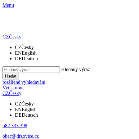
Menu
CZ
Česky
CZ
Česky
EN
English
DE
Deutsch
Hledaný výraz
Hledat
rozšířené vyhledávání
Vytisknout
CZ
Česky
CZ
Česky
EN
English
DE
Deutsch
582 333 398
obec@drzovice.cz