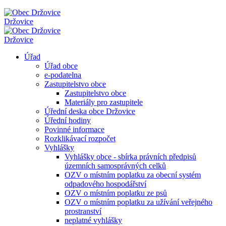
Držovice
Držovice
Úřad
Úřad obce
e-podatelna
Zastupitelstvo obce
Zastupitelstvo obce
Materiály pro zastupitele
Úřední deska obce Držovice
Úřední hodiny
Povinné informace
Rozklikávací rozpočet
Vyhlášky
Vyhlášky obce - sbírka právních předpisů
územních samosprávných celků
OZV o místním poplatku za obecní systém
odpadového hospodářství
OZV o místním poplatku ze psů
OZV o místním poplatku za užívání veřejného
prostranství
neplatné vyhlášky