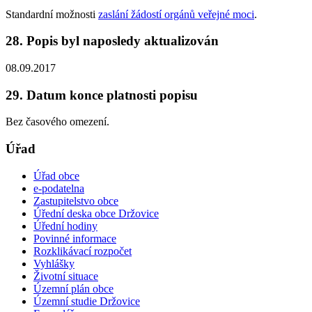
Standardní možnosti
zaslání žádostí orgánů veřejné moci
.
28. Popis byl naposledy aktualizován
08.09.2017
29. Datum konce platnosti popisu
Bez časového omezení.
Úřad
Úřad obce
e-podatelna
Zastupitelstvo obce
Úřední deska obce Držovice
Úřední hodiny
Povinné informace
Rozklikávací rozpočet
Vyhlášky
Životní situace
Územní plán obce
Územní studie Držovice