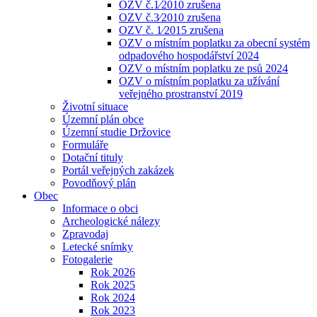
OZV č.1⁄2010 zrušena
OZV č.3⁄2010 zrušena
OZV č. 1⁄2015 zrušena
OZV o místním poplatku za obecní systém
odpadového hospodářství 2024
OZV o místním poplatku ze psů 2024
OZV o místním poplatku za užívání
veřejného prostranství 2019
Životní situace
Územní plán obce
Územní studie Držovice
Formuláře
Dotační tituly
Portál veřejných zakázek
Povodňový plán
Obec
Informace o obci
Archeologické nálezy
Zpravodaj
Letecké snímky
Fotogalerie
Rok 2026
Rok 2025
Rok 2024
Rok 2023