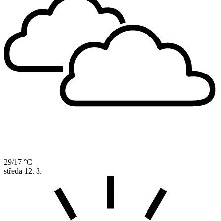
29/17 °C
středa
12. 8.