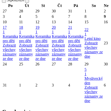
Po
Út
St
Čt
Pá
So
Ne
27
28
29
30
31
1
2
3
4
5
6
7
8
9
10
11
12
13
14
15
16
17
18
19
20
21
22
1
1
1
1
1
1
Keramika
Keramika
Keramika
Keramika
Keramika
Letní kino
pro děti
pro děti
pro děti
pro děti
pro děti
Zobrazit
23
Zobrazit
Zobrazit
Zobrazit
Zobrazit
Zobrazit
všechny
všechny
všechny
všechny
všechny
všechny
záznamy ze
záznamy
záznamy
záznamy
záznamy
záznamy
dne
ze dne
ze dne
ze dne
ze dne
ze dne
24
25
26
27
28
29
30
5
1
Myslivecký
den
31
1
2
3
4
6
Zobrazit
všechny
záznamy ze
dne