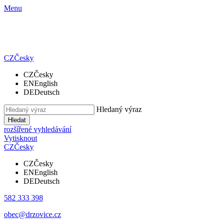
Menu
CZ
Česky
CZ
Česky
EN
English
DE
Deutsch
Hledaný výraz
Hledat
rozšířené vyhledávání
Vytisknout
CZ
Česky
CZ
Česky
EN
English
DE
Deutsch
582 333 398
obec@drzovice.cz