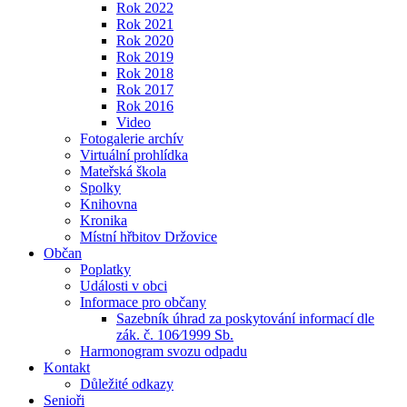
Rok 2022
Rok 2021
Rok 2020
Rok 2019
Rok 2018
Rok 2017
Rok 2016
Video
Fotogalerie archív
Virtuální prohlídka
Mateřská škola
Spolky
Knihovna
Kronika
Místní hřbitov Držovice
Občan
Poplatky
Události v obci
Informace pro občany
Sazebník úhrad za poskytování informací dle
zák. č. 106⁄1999 Sb.
Harmonogram svozu odpadu
Kontakt
Důležité odkazy
Senioři