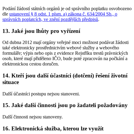
Podání žádostí státních orgánů je od správního poplatku osvobozeno
dle
ustanovení § 8 odst. 1 písm. a) zákona č. 634/2004 Sb., o
správních poplatcích, ve znění pozdějších předpisů
.
13. Jaké jsou lhůty pro vyřízení
Od dubna 2012 mají orgány veřejné moci možnost podávat žádosti
také elektronicky prostřednictvím webové služby a webového
formuláře; výpis nebo opis z evidence Rejstříku trestů právnických
osob, které mají přiděleno IČO, bude poté zpracován na počkání a
elektronickou cestou doručen.
14. Kteří jsou další účastníci (dotčení) řešení životní
situace
Další účastníci postupu nejsou stanoveni.
15. Jaké další činnosti jsou po žadateli požadovány
Další činnosti nejsou stanoveny.
16. Elektronická služba, kterou lze využít