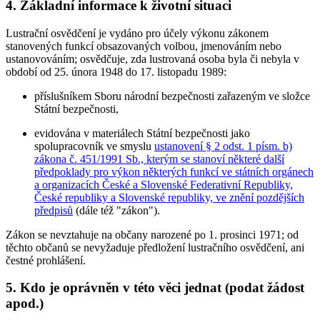
4. Základní informace k životní situaci
Lustrační osvědčení je vydáno pro účely výkonu zákonem
stanovených funkcí obsazovaných volbou, jmenováním nebo
ustanovováním; osvědčuje, zda lustrovaná osoba byla či nebyla v
období od 25. února 1948 do 17. listopadu 1989:
příslušníkem Sboru národní bezpečnosti zařazeným ve složce
Státní bezpečnosti,
evidována v materiálech Státní bezpečnosti jako
spolupracovník ve smyslu
ustanovení § 2 odst. 1 písm. b)
zákona č. 451/1991 Sb., kterým se stanoví některé další
předpoklady pro výkon některých funkcí ve státních orgánech
a organizacích České a Slovenské Federativní Republiky,
České republiky a Slovenské republiky, ve znění pozdějších
předpisů
(dále též "zákon").
Zákon se nevztahuje na občany narozené po 1. prosinci 1971; od
těchto občanů se nevyžaduje předložení lustračního osvědčení, ani
čestné prohlášení.
5. Kdo je oprávněn v této věci jednat (podat žádost
apod.)