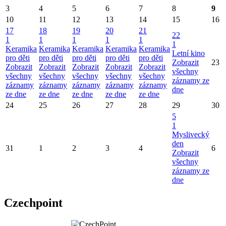
3
4
5
6
7
8
9
10
11
12
13
14
15
16
17
18
19
20
21
22
1
1
1
1
1
1
Keramika
Keramika
Keramika
Keramika
Keramika
Letní kino
pro děti
pro děti
pro děti
pro děti
pro děti
Zobrazit
23
Zobrazit
Zobrazit
Zobrazit
Zobrazit
Zobrazit
všechny
všechny
všechny
všechny
všechny
všechny
záznamy ze
záznamy
záznamy
záznamy
záznamy
záznamy
dne
ze dne
ze dne
ze dne
ze dne
ze dne
24
25
26
27
28
29
30
5
1
Myslivecký
den
31
1
2
3
4
6
Zobrazit
všechny
záznamy ze
dne
Czechpoint