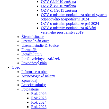
OZV č.1⁄2010 zrušena
OZV č.3⁄2010 zrušena
OZV č. 1⁄2015 zrušena
OZV o místním poplatku za obecní systém
odpadového hospodářství 2024
OZV o místním poplatku ze psů 2024
OZV o místním poplatku za užívání
veřejného prostranství 2019
Životní situace
Územní plán obce
Územní studie Držovice
Formuláře
Dotační tituly
Portál veřejných zakázek
Povodňový plán
Obec
Informace o obci
Archeologické nálezy
Zpravodaj
Letecké snímky
Fotogalerie
Rok 2026
Rok 2025
Rok 2024
Rok 2023