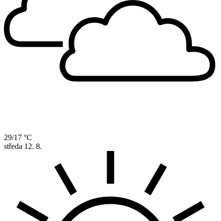
29/17 °C
středa
12. 8.