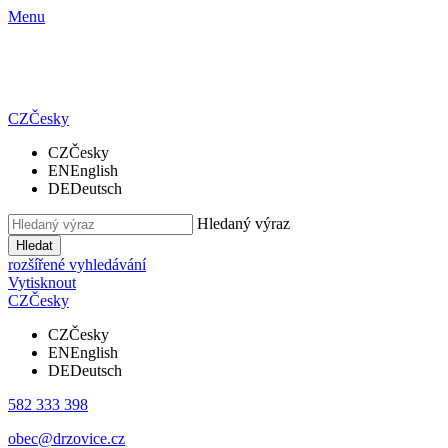
Menu
CZ
Česky
CZ
Česky
EN
English
DE
Deutsch
Hledaný výraz
Hledat
rozšířené vyhledávání
Vytisknout
CZ
Česky
CZ
Česky
EN
English
DE
Deutsch
582 333 398
obec@drzovice.cz