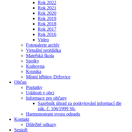
Rok 2022
Rok 2021
Rok 2020
Rok 2019
Rok 2018
Rok 2017
Rok 2016
Video
Fotogalerie archív
Virtuální prohlídka
Mateřská škola
Spolky
Knihovna
Kronika
Místní hřbitov Držovice
Občan
Poplatky
Události v obci
Informace pro občany
Sazebník úhrad za poskytování informací dle
zák. č. 106⁄1999 Sb.
Harmonogram svozu odpadu
Kontakt
Důležité odkazy
Senioři