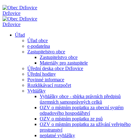
Držovice
Držovice
Úřad
Úřad obce
e-podatelna
Zastupitelstvo obce
Zastupitelstvo obce
Materiály pro zastupitele
Úřední deska obce Držovice
Úřední hodiny
Povinné informace
Rozklikávací rozpočet
Vyhlášky
Vyhlášky obce - sbírka právních předpisů
územních samosprávných celků
OZV o místním poplatku za obecní systém
odpadového hospodářství
OZV o místním poplatku ze psů
OZV o místním poplatku za užívání veřejného
prostranství
neplatné vyhlášky