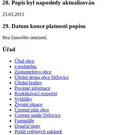
28. Popis byl naposledy aktualizován
23.03.2015
29. Datum konce platnosti popisu
Bez časového omezení.
Úřad
Úřad obce
e-podatelna
Zastupitelstvo obce
Úřední deska obce Držovice
Úřední hodiny
Povinné informace
Rozklikávací rozpočet
Vyhlášky
Životní situace
Územní plán obce
Územní studie Držovice
Formuláře
Dotační tituly
Portál veřejných zakázek