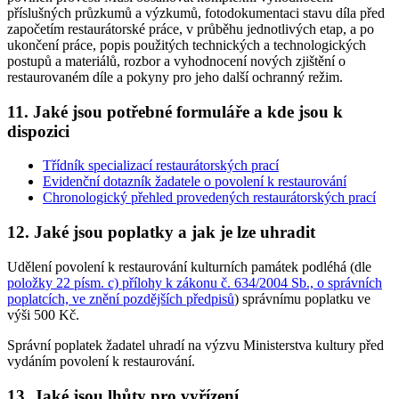
příslušných průzkumů a výzkumů, fotodokumentaci stavu díla před
započetím restaurátorské práce, v průběhu jednotlivých etap, a po
ukončení práce, popis použitých technických a technologických
postupů a materiálů, rozbor a vyhodnocení nových zjištění o
restaurovaném díle a pokyny pro jeho další ochranný režim.
11. Jaké jsou potřebné formuláře a kde jsou k
dispozici
Třídník specializací restaurátorských prací
Evidenční dotazník žadatele o povolení k restaurování
Chronologický přehled provedených restaurátorských prací
12. Jaké jsou poplatky a jak je lze uhradit
Udělení povolení k restaurování kulturních památek podléhá (dle
položky 22 písm. c) přílohy k zákonu č. 634/2004 Sb., o správních
poplatcích, ve znění pozdějších předpisů
) správnímu poplatku ve
výši 500 Kč.
Správní poplatek žadatel uhradí na výzvu Ministerstva kultury před
vydáním povolení k restaurování.
13. Jaké jsou lhůty pro vyřízení