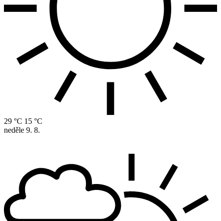
29 °C
15 °C
neděle
9. 8.