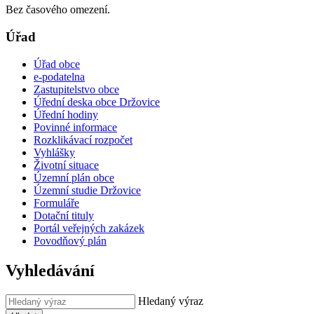
Bez časového omezení.
Úřad
Úřad obce
e-podatelna
Zastupitelstvo obce
Úřední deska obce Držovice
Úřední hodiny
Povinné informace
Rozklikávací rozpočet
Vyhlášky
Životní situace
Územní plán obce
Územní studie Držovice
Formuláře
Dotační tituly
Portál veřejných zakázek
Povodňový plán
Vyhledávání
Hledaný výraz