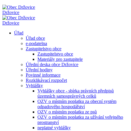
Držovice
Držovice
Úřad
Úřad obce
e-podatelna
Zastupitelstvo obce
Zastupitelstvo obce
Materiály pro zastupitele
Úřední deska obce Držovice
Úřední hodiny
Povinné informace
Rozklikávací rozpočet
Vyhlášky
Vyhlášky obce - sbírka právních předpisů
územních samosprávných celků
OZV o místním poplatku za obecní systém
odpadového hospodářství
OZV o místním poplatku ze psů
OZV o místním poplatku za užívání veřejného
prostranství
neplatné vyhlášky