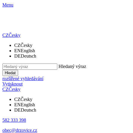
Menu
CZ
Česky
CZ
Česky
EN
English
DE
Deutsch
Hledaný výraz
Hledat
rozšířené vyhledávání
Vytisknout
CZ
Česky
CZ
Česky
EN
English
DE
Deutsch
582 333 398
obec@drzovice.cz