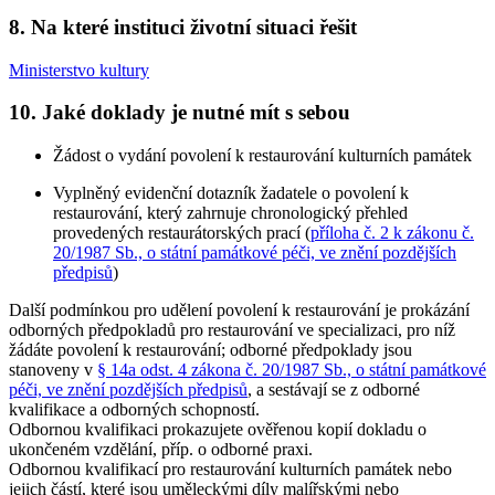
8. Na které instituci životní situaci řešit
Ministerstvo kultury
10. Jaké doklady je nutné mít s sebou
Žádost o vydání povolení k restaurování kulturních památek
Vyplněný evidenční dotazník žadatele o povolení k
restaurování, který zahrnuje chronologický přehled
provedených restaurátorských prací (
příloha č. 2 k zákonu č.
20/1987 Sb., o státní památkové péči, ve znění pozdějších
předpisů
)
Další podmínkou pro udělení povolení k restaurování je prokázání
odborných předpokladů pro restaurování ve specializaci, pro níž
žádáte povolení k restaurování; odborné předpoklady jsou
stanoveny v
§ 14a odst. 4 zákona č. 20/1987 Sb., o státní památkové
péči, ve znění pozdějších předpisů
, a sestávají se z odborné
kvalifikace a odborných schopností.
Odbornou kvalifikaci prokazujete ověřenou kopií dokladu o
ukončeném vzdělání, příp. o odborné praxi.
Odbornou kvalifikací pro restaurování kulturních památek nebo
jejich částí, které jsou
uměleckými díly malířskými nebo