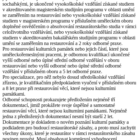
sochařskými
, je ukončené vysokoškolské vzdělání získané studiem
v akreditovaném magisterském studijním programu v oblasti umění
se zaměřením na restaurování nebo vysokoškolské vzdělání získané
studiem v magisterském programu v příslušném uměleckém oboru
doplněné osvědčením o absolvování restaurátorského studia v rámci
celoživotního vzdělávání, nebo vysokoškolské vzdělání získané
studiem v akreditovaném bakalářském studijním programu v oblasti
umění se zaměřením na restaurování a 2 roky odborné praxe.
Pro restaurování kulturních památek nebo jejich částí, které jsou
uměleckořemeslnými pracemi
, je odbornou kvalifikací ukončené
vyšší odborné nebo úplné střední odborné vzdělání v oboru
restaurování nebo vyšší odborné nebo úplné střední odborné
vzdělání v příslušném oboru a 5 let odborné praxe.
Pro
specializace
, pro něž nebylo dosud středoškolské vzdělání
zřízeno, je kvalifikačním předpokladem vyučení v příslušném oboru
a 8 let praxe při restaurování věcí, které nejsou kulturními
památkami.
Odborné schopnosti prokazujete předložením nejméně tří
dokumentací, jimiž prokážete svoje úspěšné a samostatné
restaurování věcí, které nejsou kulturními památkami. Nejméně
jedna z předložených dokumentací nesmí být starší 2 let.
Dokumentace je dokladem o novém poznání kulturní památky a
podkladem pro budoucí restaurátorské zásahy, a proto musí zachytit
všechny úkony, které je restaurátor v rámci restaurátorského zásahu
povinen provést. Musí obsahovat komplexní vyhodnocení