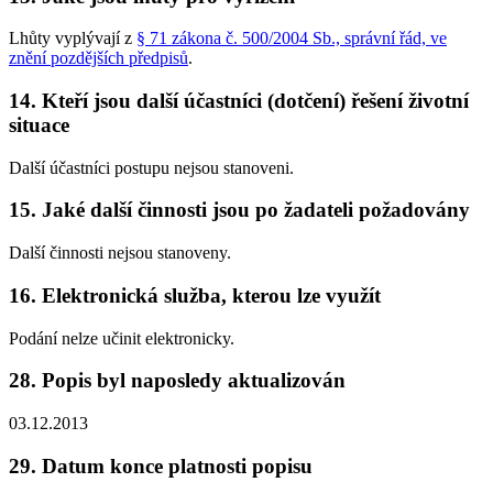
Lhůty vyplývají z
§ 71 zákona č. 500/2004 Sb., správní řád, ve
znění pozdějších předpisů
.
14. Kteří jsou další účastníci (dotčení) řešení životní
situace
Další účastníci postupu nejsou stanoveni.
15. Jaké další činnosti jsou po žadateli požadovány
Další činnosti nejsou stanoveny.
16. Elektronická služba, kterou lze využít
Podání nelze učinit elektronicky.
28. Popis byl naposledy aktualizován
03.12.2013
29. Datum konce platnosti popisu