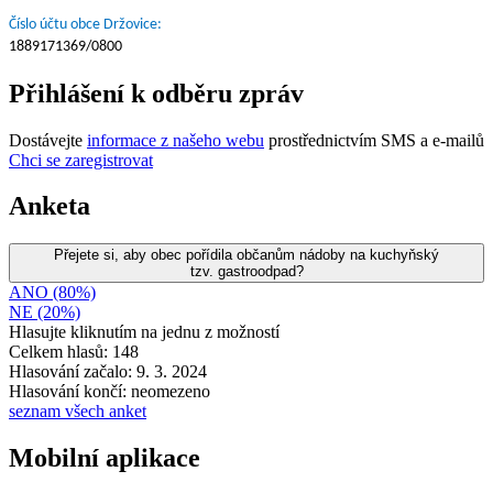
Číslo účtu obce Držovice:
1889171369/0800
Přihlášení k odběru zpráv
Dostávejte
informace z našeho webu
prostřednictvím SMS a e-mailů
Chci se zaregistrovat
Anketa
Přejete si, aby obec pořídila občanům nádoby na kuchyňský
tzv. gastroodpad?
ANO (80%)
NE (20%)
Hlasujte kliknutím na jednu z možností
Celkem hlasů: 148
Hlasování začalo: 9. 3. 2024
Hlasování končí: neomezeno
seznam všech anket
Mobilní aplikace