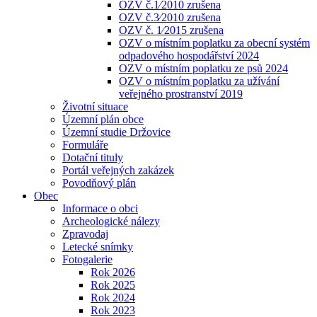
OZV č.1⁄2010 zrušena
OZV č.3⁄2010 zrušena
OZV č. 1⁄2015 zrušena
OZV o místním poplatku za obecní systém
odpadového hospodářství 2024
OZV o místním poplatku ze psů 2024
OZV o místním poplatku za užívání
veřejného prostranství 2019
Životní situace
Územní plán obce
Územní studie Držovice
Formuláře
Dotační tituly
Portál veřejných zakázek
Povodňový plán
Obec
Informace o obci
Archeologické nálezy
Zpravodaj
Letecké snímky
Fotogalerie
Rok 2026
Rok 2025
Rok 2024
Rok 2023