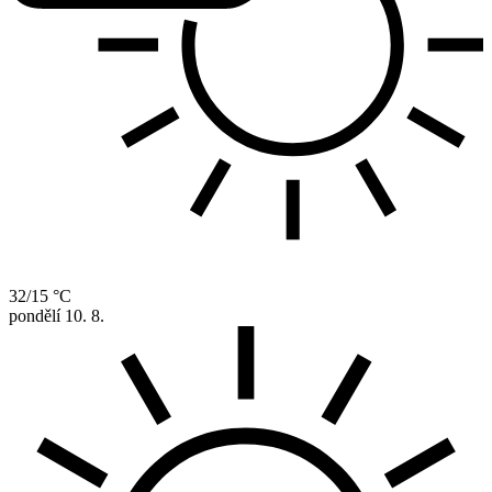
32/15 °C
pondělí
10. 8.