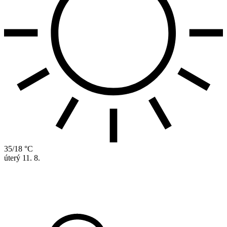
35/18 °C
úterý
11. 8.