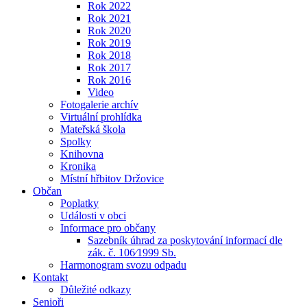
Rok 2022
Rok 2021
Rok 2020
Rok 2019
Rok 2018
Rok 2017
Rok 2016
Video
Fotogalerie archív
Virtuální prohlídka
Mateřská škola
Spolky
Knihovna
Kronika
Místní hřbitov Držovice
Občan
Poplatky
Události v obci
Informace pro občany
Sazebník úhrad za poskytování informací dle
zák. č. 106⁄1999 Sb.
Harmonogram svozu odpadu
Kontakt
Důležité odkazy
Senioři