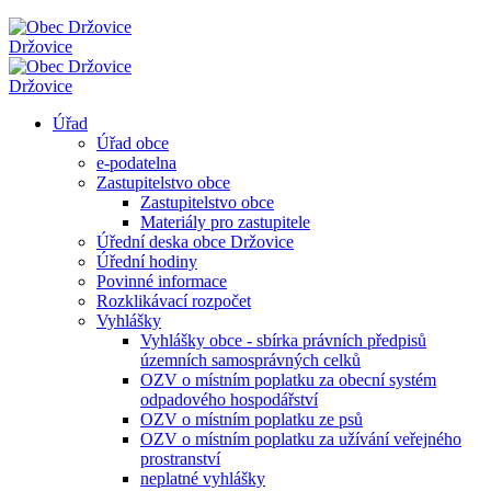
Držovice
Držovice
Úřad
Úřad obce
e-podatelna
Zastupitelstvo obce
Zastupitelstvo obce
Materiály pro zastupitele
Úřední deska obce Držovice
Úřední hodiny
Povinné informace
Rozklikávací rozpočet
Vyhlášky
Vyhlášky obce - sbírka právních předpisů
územních samosprávných celků
OZV o místním poplatku za obecní systém
odpadového hospodářství
OZV o místním poplatku ze psů
OZV o místním poplatku za užívání veřejného
prostranství
neplatné vyhlášky