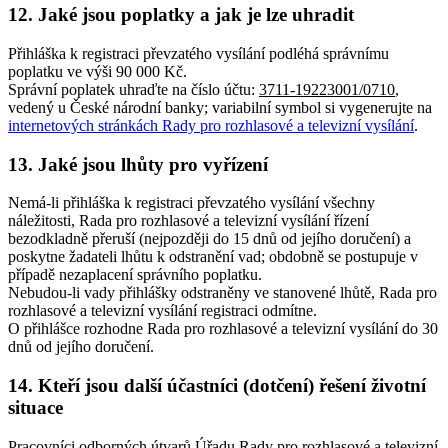
12. Jaké jsou poplatky a jak je lze uhradit
Přihláška k registraci převzatého vysílání podléhá správnímu
poplatku ve výši 90 000 Kč.
Správní poplatek uhraďte na číslo účtu:
3711-19223001/0710
,
vedený u České národní banky; variabilní symbol si vygenerujte na
internetových stránkách Rady pro rozhlasové a televizní vysílání
.
13. Jaké jsou lhůty pro vyřízení
Nemá-li přihláška k registraci převzatého vysílání všechny
náležitosti, Rada pro rozhlasové a televizní vysílání řízení
bezodkladně přeruší (nejpozději do 15 dnů od jejího doručení) a
poskytne žadateli lhůtu k odstranění vad; obdobně se postupuje v
případě nezaplacení správního poplatku.
Nebudou-li vady přihlášky odstraněny ve stanovené lhůtě, Rada pro
rozhlasové a televizní vysílání registraci odmítne.
O přihlášce rozhodne Rada pro rozhlasové a televizní vysílání do 30
dnů od jejího doručení.
14. Kteří jsou další účastníci (dotčení) řešení životní
situace
Pracovníci odborných útvarů Úřadu Rady pro rozhlasové a televizní