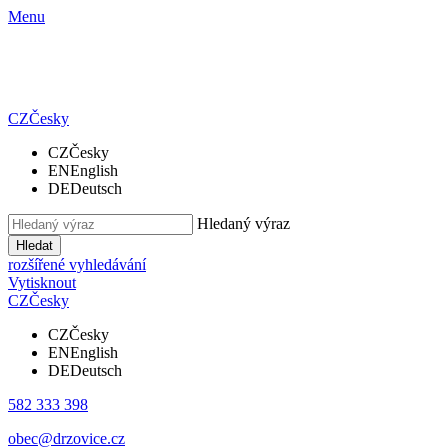
Menu
CZ
Česky
CZ
Česky
EN
English
DE
Deutsch
Hledaný výraz
Hledat
rozšířené vyhledávání
Vytisknout
CZ
Česky
CZ
Česky
EN
English
DE
Deutsch
582 333 398
obec@drzovice.cz