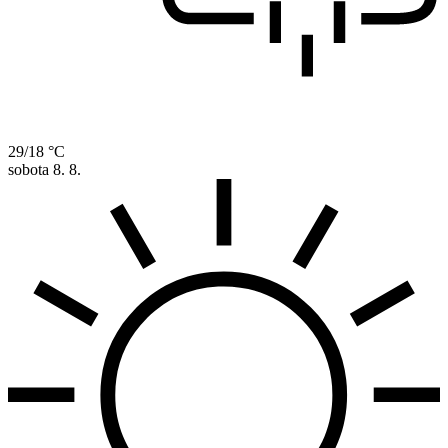
29/18 °C
sobota
8. 8.