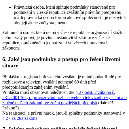
Právnická osoba, která splňuje podmínky stanovené pro
podnikání v České republice zvláštním právním předpisem;
má-li právnická osoba formu akciové společnosti, je nezbytné,
aby její akcie zněly na jméno.
Zahraniční osoba, která nemá v České republice organizační složku
nebo trvalý pobyt, je povinna ustanovit si zástupce v České
republice, oprávněného jednat za ni ve věcech upravených
zákonem.
6. Jaké jsou podmínky a postup pro řešení životní
situace
Přihlášku k registraci převzatého vysílání je nutné podat Radě pro
rozhlasové a televizní vysílání nejméně 60 dnů před
předpokládaným zahájením vysílání.
Přihláška musí obsahovat náležitosti dle
§ 27 odst. 2 zákona č.
231/2001 Sb., o provozování rozhlasového a televizního vysílání a o
změně dalších zákonů, ve znění pozdějších předpisů
(dále též
"zákon").
Na registraci je právní nárok, jsou-li splněny podmínky stanovené v
§ 27 až 28a zákona
.