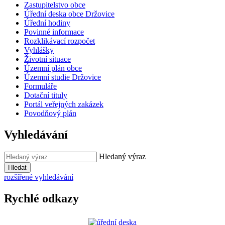
Zastupitelstvo obce
Úřední deska obce Držovice
Úřední hodiny
Povinné informace
Rozklikávací rozpočet
Vyhlášky
Životní situace
Územní plán obce
Územní studie Držovice
Formuláře
Dotační tituly
Portál veřejných zakázek
Povodňový plán
Vyhledávání
Hledaný výraz
Hledat
rozšířené vyhledávání
Rychlé odkazy