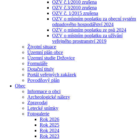
OZV č.1⁄2010 zrušena
OZV č.3⁄2010 zrušena
OZV č. 1⁄2015 zrušena
OZV o místním poplatku za obecní systém
odpadového hospodářství 2024
OZV o místním poplatku ze psů 2024
OZV o místním poplatku za užívání
veřejného prostranství 2019
Životní situace
Územní plán obce
Územní studie Držovice
Formuláře
Dotační tituly
Portál veřejných zakázek
Povodňový plán
Obec
Informace o obci
Archeologické nálezy
Zpravodaj
Letecké snímky
Fotogalerie
Rok 2026
Rok 2025
Rok 2024
Rok 2023