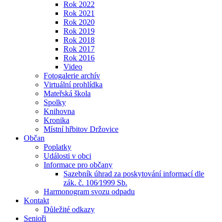
Rok 2022
Rok 2021
Rok 2020
Rok 2019
Rok 2018
Rok 2017
Rok 2016
Video
Fotogalerie archív
Virtuální prohlídka
Mateřská škola
Spolky
Knihovna
Kronika
Místní hřbitov Držovice
Občan
Poplatky
Události v obci
Informace pro občany
Sazebník úhrad za poskytování informací dle
zák. č. 106⁄1999 Sb.
Harmonogram svozu odpadu
Kontakt
Důležité odkazy
Senioři