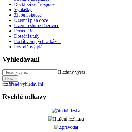
Rozklikávací rozpočet
Vyhlášky
Životní situace
Územní plán obce
Územní studie Držovice
Formuláře
Dotační tituly
Portál veřejných zakázek
Povodňový plán
Vyhledávání
Hledaný výraz
Hledat
rozšířené vyhledávání
Rychlé odkazy