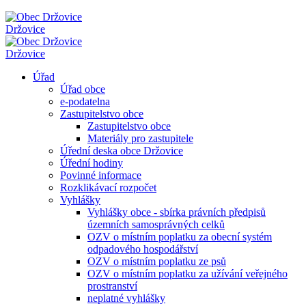
Držovice
Držovice
Úřad
Úřad obce
e-podatelna
Zastupitelstvo obce
Zastupitelstvo obce
Materiály pro zastupitele
Úřední deska obce Držovice
Úřední hodiny
Povinné informace
Rozklikávací rozpočet
Vyhlášky
Vyhlášky obce - sbírka právních předpisů
územních samosprávných celků
OZV o místním poplatku za obecní systém
odpadového hospodářství
OZV o místním poplatku ze psů
OZV o místním poplatku za užívání veřejného
prostranství
neplatné vyhlášky