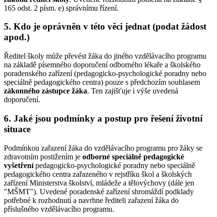
165 odst. 2 písm. e) správnímu řízení.
5. Kdo je oprávněn v této věci jednat (podat žádost
apod.)
Ředitel školy může převést žáka do jiného vzdělávacího programu
na základě písemného doporučení odborného lékaře a školského
poradenského zařízení (pedagogicko-psychologické poradny nebo
speciálně pedagogického centra) pouze s předchozím souhlasem
zákonného zástupce žáka
. Ten zajišťuje i výše uvedená
doporučení.
6. Jaké jsou podmínky a postup pro řešení životní
situace
Podmínkou zařazení žáka do vzdělávacího programu pro žáky se
zdravotním postižením je
odborné speciálně pedagogické
vyšetření
pedagogicko-psychologické poradny nebo speciálně
pedagogického centra zařazeného v rejstříku škol a školských
zařízení Ministerstva školství, mládeže a tělovýchovy (dále jen
"MŠMT"). Uvedené poradenské zařízení shromáždí podklady
potřebné k rozhodnutí a navrhne řediteli zařazení žáka do
příslušného vzdělávacího programu.