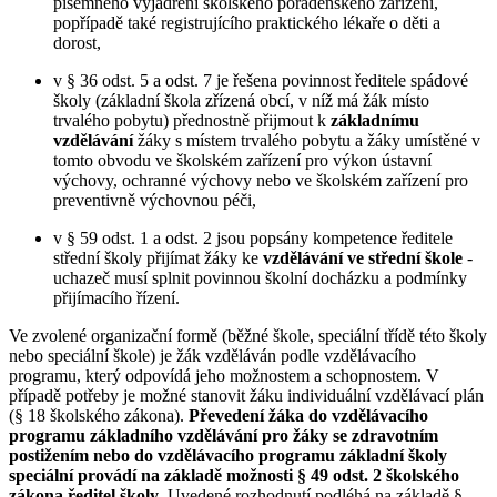
písemného vyjádření školského poradenského zařízení,
popřípadě také registrujícího praktického lékaře o děti a
dorost,
v § 36 odst. 5 a odst. 7 je řešena povinnost ředitele spádové
školy (základní škola zřízená obcí, v níž má žák místo
trvalého pobytu) přednostně přijmout k
základnímu
vzdělávání
žáky s místem trvalého pobytu a žáky umístěné v
tomto obvodu ve školském zařízení pro výkon ústavní
výchovy, ochranné výchovy nebo ve školském zařízení pro
preventivně výchovnou péči,
v § 59 odst. 1 a odst. 2 jsou popsány kompetence ředitele
střední školy přijímat žáky ke
vzdělávání ve střední škole
-
uchazeč musí splnit povinnou školní docházku a podmínky
přijímacího řízení.
Ve zvolené organizační formě (běžné škole, speciální třídě této školy
nebo speciální škole) je žák vzděláván podle vzdělávacího
programu, který odpovídá jeho možnostem a schopnostem. V
případě potřeby je možné stanovit žáku individuální vzdělávací plán
(§ 18 školského zákona).
Převedení žáka do vzdělávacího
programu základního vzdělávání pro žáky se zdravotním
postižením nebo do vzdělávacího programu základní školy
speciální provádí na základě možnosti § 49 odst. 2 školského
zákona ředitel školy
. Uvedené rozhodnutí podléhá na základě §