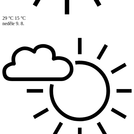
29 °C
15 °C
neděle
9. 8.