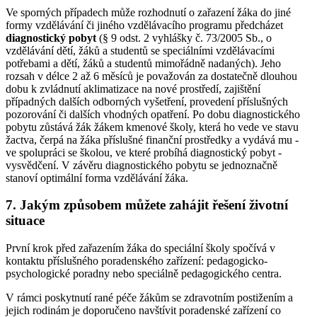
Ve sporných případech může rozhodnutí o zařazení žáka do jiné
formy vzdělávání či jiného vzdělávacího programu předcházet
diagnostický pobyt
(§ 9 odst. 2 vyhlášky č. 73/2005 Sb., o
vzdělávání dětí, žáků a studentů se speciálními vzdělávacími
potřebami a dětí, žáků a studentů mimořádně nadaných). Jeho
rozsah v délce 2 až 6 měsíců je považován za dostatečně dlouhou
dobu k zvládnutí aklimatizace na nové prostředí, zajištění
případných dalších odborných vyšetření, provedení příslušných
pozorování či dalších vhodných opatření. Po dobu diagnostického
pobytu zůstává žák žákem kmenové školy, která ho vede ve stavu
žactva, čerpá na žáka příslušné finanční prostředky a vydává mu -
ve spolupráci se školou, ve které probíhá diagnostický pobyt -
vysvědčení. V závěru diagnostického pobytu se jednoznačně
stanoví optimální forma vzdělávání žáka.
7. Jakým způsobem můžete zahájit řešení životní
situace
První krok před zařazením žáka do speciální školy spočívá v
kontaktu příslušného poradenského zařízení: pedagogicko-
psychologické poradny nebo speciálně pedagogického centra.
V rámci poskytnutí rané péče žákům se zdravotním postižením a
jejich rodinám je doporučeno navštívit poradenské zařízení co