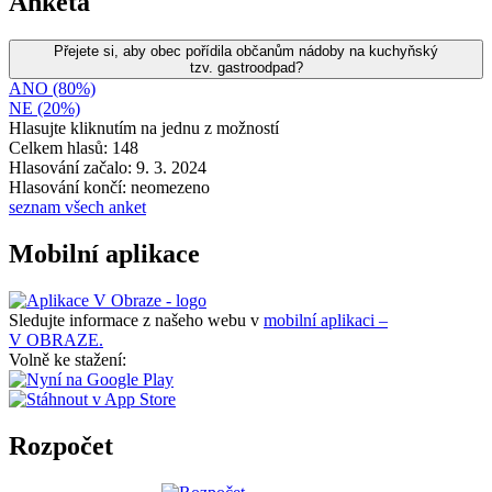
Anketa
Přejete si, aby obec pořídila občanům nádoby na kuchyňský
tzv. gastroodpad?
ANO (80%)
NE (20%)
Hlasujte kliknutím na jednu z možností
Celkem hlasů: 148
Hlasování začalo: 9. 3. 2024
Hlasování končí: neomezeno
seznam všech anket
Mobilní aplikace
Sledujte informace z našeho webu v
mobilní aplikaci –
V OBRAZE.
Volně ke stažení:
Rozpočet