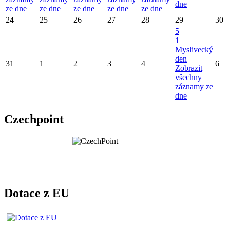
dne
ze dne
ze dne
ze dne
ze dne
ze dne
24
25
26
27
28
29
30
5
1
Myslivecký
den
31
1
2
3
4
6
Zobrazit
všechny
záznamy ze
dne
Czechpoint
Dotace z EU