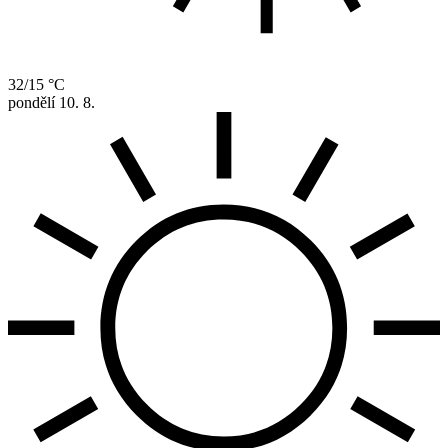
32/15 °C
pondělí
10. 8.