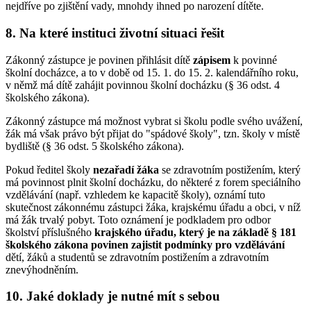
nejdříve po zjištění vady, mnohdy ihned po narození dítěte.
8. Na které instituci životní situaci řešit
Zákonný zástupce je povinen přihlásit dítě
zápisem
k povinné
školní docházce, a to v době od 15. 1. do 15. 2. kalendářního roku,
v němž má dítě zahájit povinnou školní docházku (§ 36 odst. 4
školského zákona).
Zákonný zástupce má možnost vybrat si školu podle svého uvážení,
žák má však právo být přijat do "spádové školy", tzn. školy v místě
bydliště (§ 36 odst. 5 školského zákona).
Pokud ředitel školy
nezařadí žáka
se zdravotním postižením, který
má povinnost plnit školní docházku, do některé z forem speciálního
vzdělávání (např. vzhledem ke kapacitě školy), oznámí tuto
skutečnost zákonnému zástupci žáka, krajskému úřadu a obci, v níž
má žák trvalý pobyt. Toto oznámení je podkladem pro odbor
školství příslušného
krajského úřadu, který je na základě § 181
školského zákona povinen zajistit podmínky pro vzdělávání
dětí, žáků a studentů se zdravotním postižením a zdravotním
znevýhodněním.
10. Jaké doklady je nutné mít s sebou