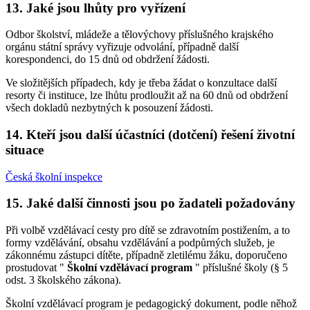
13. Jaké jsou lhůty pro vyřízení
Odbor školství, mládeže a tělovýchovy příslušného krajského
orgánu státní správy vyřizuje odvolání, případně další
korespondenci, do 15 dnů od obdržení žádosti.
Ve složitějších případech, kdy je třeba žádat o konzultace další
resorty či instituce, lze lhůtu prodloužit až na 60 dnů od obdržení
všech dokladů nezbytných k posouzení žádosti.
14. Kteří jsou další účastníci (dotčení) řešení životní
situace
Česká školní inspekce
15. Jaké další činnosti jsou po žadateli požadovány
Při volbě vzdělávací cesty pro dítě se zdravotním postižením, a to
formy vzdělávání, obsahu vzdělávání a podpůrných služeb, je
zákonnému zástupci dítěte, případně zletilému žáku, doporučeno
prostudovat "
Školní vzdělávací program
" příslušné školy (§ 5
odst. 3 školského zákona).
Školní vzdělávací program je pedagogický dokument, podle něhož