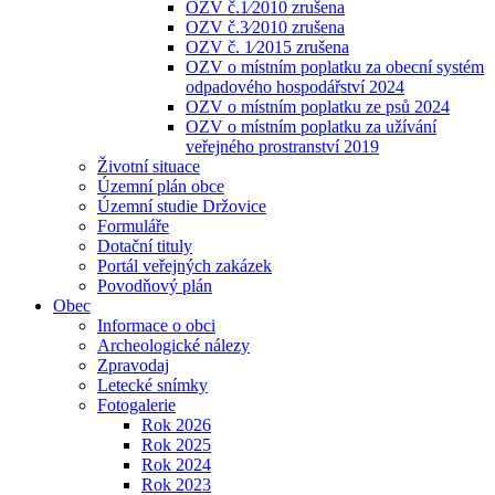
OZV č.1⁄2010 zrušena
OZV č.3⁄2010 zrušena
OZV č. 1⁄2015 zrušena
OZV o místním poplatku za obecní systém
odpadového hospodářství 2024
OZV o místním poplatku ze psů 2024
OZV o místním poplatku za užívání
veřejného prostranství 2019
Životní situace
Územní plán obce
Územní studie Držovice
Formuláře
Dotační tituly
Portál veřejných zakázek
Povodňový plán
Obec
Informace o obci
Archeologické nálezy
Zpravodaj
Letecké snímky
Fotogalerie
Rok 2026
Rok 2025
Rok 2024
Rok 2023