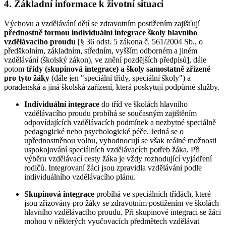
4. Základní informace k životní situaci
Výchovu a vzdělávání dětí se zdravotním postižením zajišťují
přednostně formou individuální integrace školy hlavního
vzdělávacího proudu
[§ 36 odst. 5 zákona č. 561/2004 Sb., o
předškolním, základním, středním, vyšším odborném a jiném
vzdělávání (školský zákon), ve znění pozdějších předpisů], dále
potom
třídy (skupinová integrace)
a školy samostatně zřízené
pro tyto žáky
(dále jen "speciální třídy, speciální školy") a
poradenská a jiná školská zařízení, která poskytují podpůrné služby.
Individuální integrace
do tříd ve školách hlavního
vzdělávacího proudu probíhá se současným zajištěním
odpovídajících vzdělávacích podmínek a nezbytné speciálně
pedagogické nebo psychologické péče. Jedná se o
upřednostněnou volbu, vyhodnocují se však reálné možnosti
uspokojování speciálních vzdělávacích potřeb žáka. Při
výběru vzdělávací cesty žáka je vždy rozhodující vyjádření
rodičů. Integrovaní žáci jsou zpravidla vzděláváni podle
individuálního vzdělávacího plánu.
Skupinová integrace
probíhá ve speciálních třídách, které
jsou zřizovány pro žáky se zdravotním postižením ve školách
hlavního vzdělávacího proudu. Při skupinové integraci se žáci
mohou v některých vyučovacích předmětech vzdělávat