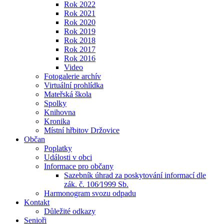
Rok 2022
Rok 2021
Rok 2020
Rok 2019
Rok 2018
Rok 2017
Rok 2016
Video
Fotogalerie archív
Virtuální prohlídka
Mateřská škola
Spolky
Knihovna
Kronika
Místní hřbitov Držovice
Občan
Poplatky
Události v obci
Informace pro občany
Sazebník úhrad za poskytování informací dle
zák. č. 106⁄1999 Sb.
Harmonogram svozu odpadu
Kontakt
Důležité odkazy
Senioři