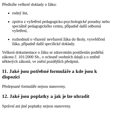
Předložte veškeré doklady o žáku:
rodný list,
zprávu z vyšetření pedagogicko-psychologické poradny nebo
speciálně pedagogického centra, případně další odborná
vyšetření,
rozhodnutí o vřazení/ nevřazení žáka do školy, vysvědčení
žáka, případně další specifické doklady.
Veškerá dokumentace o žáku se zdravotním postižením podléhá
zákonu č. 101/2000 Sb., o ochraně osobních údajů a o změně
některých zákonů, ve znění pozdějších předpisů.
11. Jaké jsou potřebné formuláře a kde jsou k
dispozici
Předepsané formuláře nejsou stanoveny.
12. Jaké jsou poplatky a jak je lze uhradit
Správní ani jiné poplatky nejsou stanoveny.