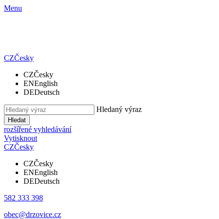
Menu
CZ
Česky
CZ
Česky
EN
English
DE
Deutsch
Hledaný výraz
Hledat
rozšířené vyhledávání
Vytisknout
CZ
Česky
CZ
Česky
EN
English
DE
Deutsch
582 333 398
obec@drzovice.cz