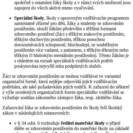
společně s ostatními žáky školy a v rámci svých možností jsou
zapojeni do všech aktivit mimo vyučování.
Speciální školy
, školy s upraveným vzdělávacím programem
samostatně zřízené pro děti, žáky a studenty se zdravotním
postižením, slouží žákům především s těžšími formami
zdravotního postižení (žáci s těžkým zrakovým postižením,
těžkým sluchovým postižením, těžkou poruchou
dorozumívacích schopností, hluchoslepí, se souběžným
postižením více vadami, s autismem, s těžkým tělesným nebo
těžkým či hlubokým mentálním postižením). Těmto žákům je
s ohledem na rozsah speciálních vzdělávacích potřeb
poskytována nejvyšší míra podpůrných služeb.
Žáci se zdravotním postižením se mohou vzdělávat ve variantní
organizační formě, která nejlépe odpovídá jejich vzdělávacím
potřebám, ale také požadavkům jejich rodičů. K zařazení do některé
z výše uvedených organizačních forem speciálního vzdělávání se
vyžaduje souhlas zákonného zástupce žáka, resp. zletilého žáka.
Zařazování žáka se zdravotním postižením do školy řeší školský
zákon v následujících ustanoveních:
v § 34 odst. 6 rozhoduje
ředitel mateřské školy
o přijetí
dítěte se zdravotním postižením do mateřské školy na základě