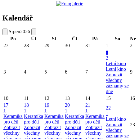
Kalendář
Srpen
2026
Po
Út
St
Čt
Pá
So
Ne
27
28
29
30
31
1
2
8
2
Letní kino
Letní kino
3
4
5
6
7
9
Zobrazit
všechny
záznamy ze
dne
10
11
12
13
14
15
16
17
18
19
20
21
22
1
1
1
1
1
1
Keramika
Keramika
Keramika
Keramika
Keramika
Letní kino
pro děti
pro děti
pro děti
pro děti
pro děti
Zobrazit
23
Zobrazit
Zobrazit
Zobrazit
Zobrazit
Zobrazit
všechny
všechny
všechny
všechny
všechny
všechny
záznamy ze
záznamy
záznamy
záznamy
záznamy
záznamy