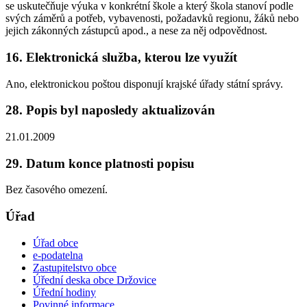
se uskutečňuje výuka v konkrétní škole a který škola stanoví podle
svých záměrů a potřeb, vybavenosti, požadavků regionu, žáků nebo
jejich zákonných zástupců apod., a nese za něj odpovědnost.
16. Elektronická služba, kterou lze využít
Ano, elektronickou poštou disponují krajské úřady státní správy.
28. Popis byl naposledy aktualizován
21.01.2009
29. Datum konce platnosti popisu
Bez časového omezení.
Úřad
Úřad obce
e-podatelna
Zastupitelstvo obce
Úřední deska obce Držovice
Úřední hodiny
Povinné informace