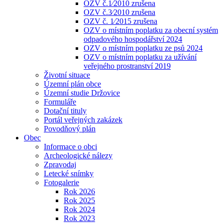
OZV č.1⁄2010 zrušena
OZV č.3⁄2010 zrušena
OZV č. 1⁄2015 zrušena
OZV o místním poplatku za obecní systém
odpadového hospodářství 2024
OZV o místním poplatku ze psů 2024
OZV o místním poplatku za užívání
veřejného prostranství 2019
Životní situace
Územní plán obce
Územní studie Držovice
Formuláře
Dotační tituly
Portál veřejných zakázek
Povodňový plán
Obec
Informace o obci
Archeologické nálezy
Zpravodaj
Letecké snímky
Fotogalerie
Rok 2026
Rok 2025
Rok 2024
Rok 2023