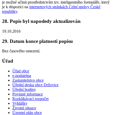
je možné učinit prostřednictvím tzv. inteligentního formuláře, který
je k dispozici na
internetových stránkách Celní správy České
republiky
.
28. Popis byl naposledy aktualizován
19.10.2016
29. Datum konce platnosti popisu
Bez časového omezení.
Úřad
Úřad obce
e-podatelna
Zastupitelstvo obce
Úřední deska obce Držovice
Úřední hodiny
Povinné informace
Rozklikávací rozpočet
Vyhlášky
Životní situace
Územní plán obce