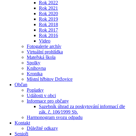
Rok 2022
Rok 2021
Rok 2020
Rok 2019
Rok 2018
Rok 2017
Rok 2016
Video
Fotogalerie archív
Virtuální prohlídka
Mateřská škola
Spolky
Knihovna
Kronika
Místní hřbitov Držovice
Občan
Poplatky
Události v obci
Informace pro občany
Sazebník úhrad za poskytování informací dle
zák. č. 106⁄1999 Sb.
Harmonogram svozu odpadu
Kontakt
Důležité odkazy
Senioři