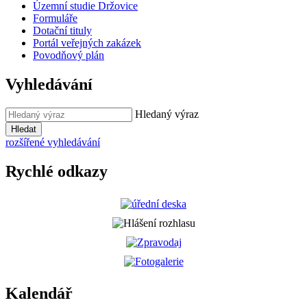
Územní studie Držovice
Formuláře
Dotační tituly
Portál veřejných zakázek
Povodňový plán
Vyhledávání
Hledaný výraz
Hledat
rozšířené vyhledávání
Rychlé odkazy
Kalendář