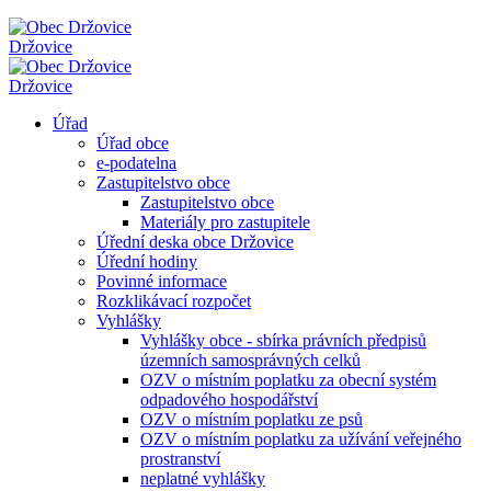
Držovice
Držovice
Úřad
Úřad obce
e-podatelna
Zastupitelstvo obce
Zastupitelstvo obce
Materiály pro zastupitele
Úřední deska obce Držovice
Úřední hodiny
Povinné informace
Rozklikávací rozpočet
Vyhlášky
Vyhlášky obce - sbírka právních předpisů
územních samosprávných celků
OZV o místním poplatku za obecní systém
odpadového hospodářství
OZV o místním poplatku ze psů
OZV o místním poplatku za užívání veřejného
prostranství
neplatné vyhlášky