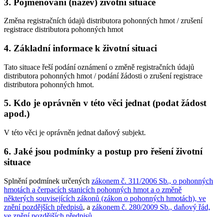
3. Pojmenování (název) životní situace
Změna registračních údajů distributora pohonných hmot / zrušení
registrace distributora pohonných hmot
4. Základní informace k životní situaci
Tato situace řeší podání oznámení o změně registračních údajů
distributora pohonných hmot / podání žádosti o zrušení registrace
distributora pohonných hmot.
5. Kdo je oprávněn v této věci jednat (podat žádost
apod.)
V této věci je oprávněn jednat daňový subjekt.
6. Jaké jsou podmínky a postup pro řešení životní
situace
Splnění podmínek určených
zákonem č. 311/2006 Sb., o pohonných
hmotách a čerpacích stanicích pohonných hmot a o změně
některých souvisejících zákonů (zákon o pohonných hmotách), ve
znění pozdějších předpisů
, a
zákonem č. 280/2009 Sb., daňový řád,
ve znění pozdějších předpisů
.