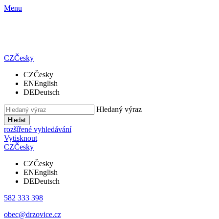
Menu
CZ
Česky
CZ
Česky
EN
English
DE
Deutsch
Hledaný výraz
Hledat
rozšířené vyhledávání
Vytisknout
CZ
Česky
CZ
Česky
EN
English
DE
Deutsch
582 333 398
obec@drzovice.cz