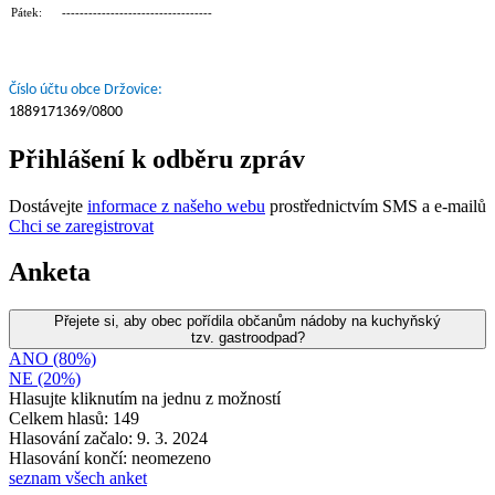
Pátek: ----------------------------------
Číslo účtu obce Držovice:
1889171369/0800
Přihlášení k odběru zpráv
Dostávejte
informace z našeho webu
prostřednictvím SMS a e-mailů
Chci se zaregistrovat
Anketa
Přejete si, aby obec pořídila občanům nádoby na kuchyňský
tzv. gastroodpad?
ANO (80%)
NE (20%)
Hlasujte kliknutím na jednu z možností
Celkem hlasů: 149
Hlasování začalo: 9. 3. 2024
Hlasování končí: neomezeno
seznam všech anket