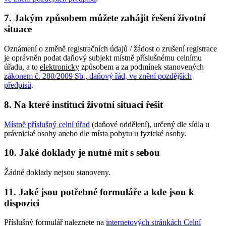
7. Jakým způsobem můžete zahájit řešení životní
situace
Oznámení o změně registračních údajů / žádost o zrušení registrace
je oprávněn podat daňový subjekt místně příslušnému celnímu
úřadu, a to
elektronicky
způsobem a za podmínek stanovených
zákonem č. 280/2009 Sb., daňový řád, ve znění pozdějších
předpisů
.
8. Na které instituci životní situaci řešit
Místně příslušný celní úřad
(daňové oddělení), určený dle sídla u
právnické osoby anebo dle místa pobytu u fyzické osoby.
10. Jaké doklady je nutné mít s sebou
Žádné doklady nejsou stanoveny.
11. Jaké jsou potřebné formuláře a kde jsou k
dispozici
Příslušný formulář naleznete na
internetových stránkách Celní