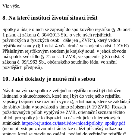
Viz výše.
8. Na které instituci životní situaci řešit
Spolky a údaje o nich se zapisují do spolkového rejstříku (§ 26 odst.
1 písm. a) zákona č. 304/2013 Sb., o veřejných rejstřících
právnických a fyzických osob - dále jen „ZVR“), který vedou
rejstříkové soudy (§ 1 odst. 4 věta druhá ve spojení s odst. 1 ZVR).
Příslušným rejstříkovým soudem je krajský soud, v jehož obvodu
má spolek své sídlo (§ 75 odst. 1 ZVR, ve spojení s § 85 odst. 3
zákona č. 99/1963 Sb., občanského soudního řádu, ve znění
pozdějších předpisů).
10. Jaké doklady je nutné mít s sebou
Návrh na výmaz spolku z veřejného rejstříku musí být doložen
listinami o skutečnostech, které mají být do veřejného rejstříku
zapsány (zápisem se rozumí i výmaz), a listinami, které se zakládají
do sbírky listin v souvislosti s tímto zápisem (§ 19 ZVR). Rozsah
požadovaných příloh vyplývá ze ZVR, orientační seznam těchto
příloh pro spolky je k dispozici na následujících internetových
stránkách
https://or.justice.cz/ias/ui/download/prilohy_spolky.pdf
(nebo při vstupu z úvodní stránky lze nalézt příslušný odkaz na
stránce, která se otevře po zadání „podání do veřejného rejstříku“,