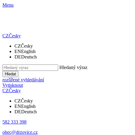
Menu
CZ
Česky
CZ
Česky
EN
English
DE
Deutsch
Hledaný výraz
Hledat
rozšířené vyhledávání
Vytisknout
CZ
Česky
CZ
Česky
EN
English
DE
Deutsch
582 333 398
obec@drzovice.cz