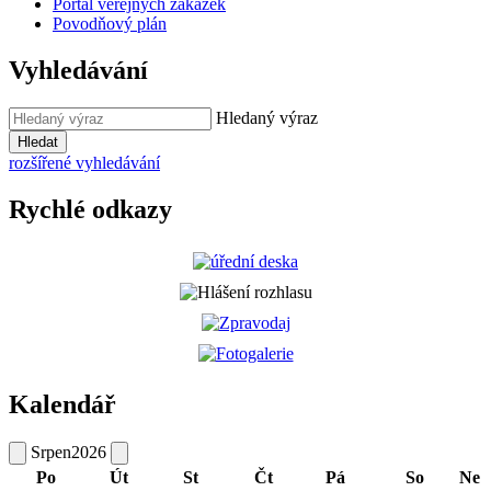
Portál veřejných zakázek
Povodňový plán
Vyhledávání
Hledaný výraz
Hledat
rozšířené vyhledávání
Rychlé odkazy
Kalendář
Srpen
2026
Po
Út
St
Čt
Pá
So
Ne