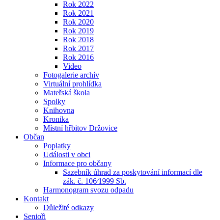
Rok 2022
Rok 2021
Rok 2020
Rok 2019
Rok 2018
Rok 2017
Rok 2016
Video
Fotogalerie archív
Virtuální prohlídka
Mateřská škola
Spolky
Knihovna
Kronika
Místní hřbitov Držovice
Občan
Poplatky
Události v obci
Informace pro občany
Sazebník úhrad za poskytování informací dle
zák. č. 106⁄1999 Sb.
Harmonogram svozu odpadu
Kontakt
Důležité odkazy
Senioři