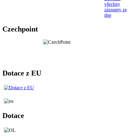
všechny
záznamy ze
dne
Czechpoint
Dotace z EU
Dotace