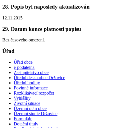
28. Popis byl naposledy aktualizován
12.11.2015
29. Datum konce platnosti popisu
Bez časového omezení.
Úřad
Úřad obce
e-podatelna
Zastupitelstvo obce
Úřední deska obce Držovice
Úřední hodiny
Povinné informace
Rozklikávací rozpočet
Vyhlášky
Životní situace
Územní plán obce
Územní studie Držovice
Formuláře
Dotační tituly