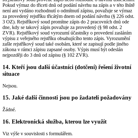
Pokud výmaz do třiceti dnů od podání návrhu na zápis a v této lhůtě
není ani vydáno rozhodnutí o odmítnutí zápisu, považuje se výmaz
za provedený rejstříku třicátým dnem od podání návrhu (§ 226 odst.
3 OZ). Rejstříkový soud promítne zápis do 2 pracovních dnů ode
dne, kdy se takový zápis považuje za provedený (§ 98 odst. 2
ZVR). Rejstříkový soud vyrozumí účastníky o provedení zasláním
výpisu z veřejného rejstříku obsahujícího tento zápis. Vyrozumění
zašle rejstříkový soud také osobám, které se zapisují podle jiného
zákona v rámci zápisu zapsané osoby. Výpis musí být odeslán
nejpozději do 3 dnů od zápisu (§ 102 ZVR).
14. Kteří jsou další účastníci (dotčení) řešení životní
situace
Nejsou.
15. Jaké další činnosti jsou po žadateli požadovány
Žádné.
16. Elektronická služba, kterou lze využít
Viz výše v souvislosti s formulářem.