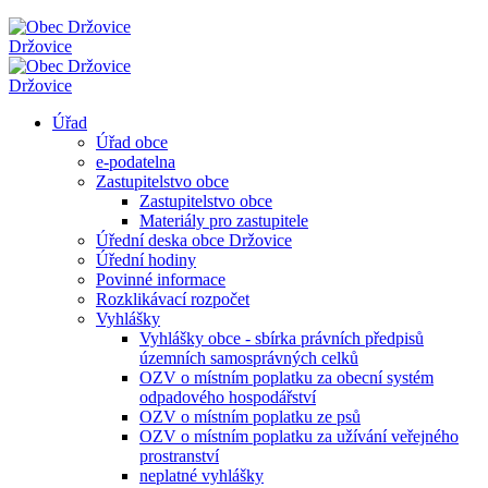
Držovice
Držovice
Úřad
Úřad obce
e-podatelna
Zastupitelstvo obce
Zastupitelstvo obce
Materiály pro zastupitele
Úřední deska obce Držovice
Úřední hodiny
Povinné informace
Rozklikávací rozpočet
Vyhlášky
Vyhlášky obce - sbírka právních předpisů
územních samosprávných celků
OZV o místním poplatku za obecní systém
odpadového hospodářství
OZV o místním poplatku ze psů
OZV o místním poplatku za užívání veřejného
prostranství
neplatné vyhlášky