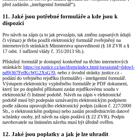
před zadáním „inteligentní formulář“).
11. Jaké jsou potřebné formuláře a kde jsou k
dispozici
Pro návrh na zápis (a to jak prvozápis, tak změnu zapsaných údajů
či výmaz) je třeba použít elektronický formulář zveřejněný na
internetových stránkách Ministerstva spravedlnosti (§ 18 ZVR a §
17 odst. 1 nařízení vlády č. 351/2013 Sb.).
Příslušný formulář je dostupný konkrétně na těchto internetových
stránkách:
https://or.justice.cz/ias/iform/index.html;jsessionid=d4swf-
pd9j367FefKcWG2XsG?0
, nebo z úvodní stránky justice.cz -
podání do veřejného rejstříku (formuláře) - inteligentní formulář.
Výstupem elektronicky vyplněného formuláře je PDF dokument,
který lze po doplnění přílohami zaslat rejstříkovému soudu v
elektronické či listinné podobě. Návrh na zápis v elektronické
podobě musí být podepsán uznávaným elektronickým podpisem
podle zákona upravujícího elektronický podpis (zákon č. 227/2000
Sb., o elektronickém podpisu) nebo zaslán prostřednictvím datové
schránky osoby, jež návrh na zápis podává (§ 22 ZVR). Podpis
navrhovatele na listinném návrhu musí být úředně ověřen.
12. Jaké jsou poplatky a jak je lze uhradit