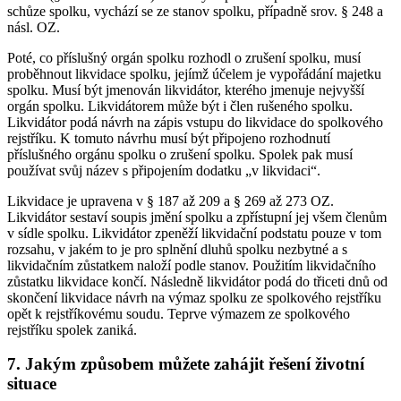
schůze spolku, vychází se ze stanov spolku, případně srov. § 248 a
násl. OZ.
Poté, co příslušný orgán spolku rozhodl o zrušení spolku, musí
proběhnout likvidace spolku, jejímž účelem je vypořádání majetku
spolku. Musí být jmenován likvidátor, kterého jmenuje nejvyšší
orgán spolku. Likvidátorem může být i člen rušeného spolku.
Likvidátor podá návrh na zápis vstupu do likvidace do spolkového
rejstříku. K tomuto návrhu musí být připojeno rozhodnutí
příslušného orgánu spolku o zrušení spolku. Spolek pak musí
používat svůj název s připojením dodatku „v likvidaci“.
Likvidace je upravena v § 187 až 209 a § 269 až 273 OZ.
Likvidátor sestaví soupis jmění spolku a zpřístupní jej všem členům
v sídle spolku. Likvidátor zpeněží likvidační podstatu pouze v tom
rozsahu, v jakém to je pro splnění dluhů spolku nezbytné a s
likvidačním zůstatkem naloží podle stanov. Použitím likvidačního
zůstatku likvidace končí. Následně likvidátor podá do třiceti dnů od
skončení likvidace návrh na výmaz spolku ze spolkového rejstříku
opět k rejstříkovému soudu. Teprve výmazem ze spolkového
rejstříku spolek zaniká.
7. Jakým způsobem můžete zahájit řešení životní
situace