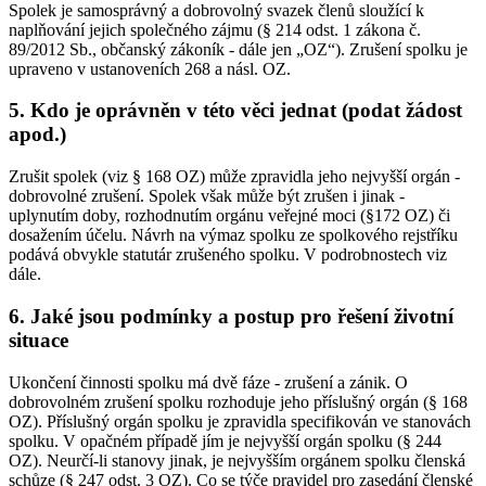
Spolek je samosprávný a dobrovolný svazek členů sloužící k
naplňování jejich společného zájmu (§ 214 odst. 1 zákona č.
89/2012 Sb., občanský zákoník - dále jen „OZ“). Zrušení spolku je
upraveno v ustanoveních 268 a násl. OZ.
5. Kdo je oprávněn v této věci jednat (podat žádost
apod.)
Zrušit spolek (viz § 168 OZ) může zpravidla jeho nejvyšší orgán -
dobrovolné zrušení. Spolek však může být zrušen i jinak -
uplynutím doby, rozhodnutím orgánu veřejné moci (§172 OZ) či
dosažením účelu. Návrh na výmaz spolku ze spolkového rejstříku
podává obvykle statutár zrušeného spolku. V podrobnostech viz
dále.
6. Jaké jsou podmínky a postup pro řešení životní
situace
Ukončení činnosti spolku má dvě fáze - zrušení a zánik. O
dobrovolném zrušení spolku rozhoduje jeho příslušný orgán (§ 168
OZ). Příslušný orgán spolku je zpravidla specifikován ve stanovách
spolku. V opačném případě jím je nejvyšší orgán spolku (§ 244
OZ). Neurčí-li stanovy jinak, je nejvyšším orgánem spolku členská
schůze (§ 247 odst. 3 OZ). Co se týče pravidel pro zasedání členské