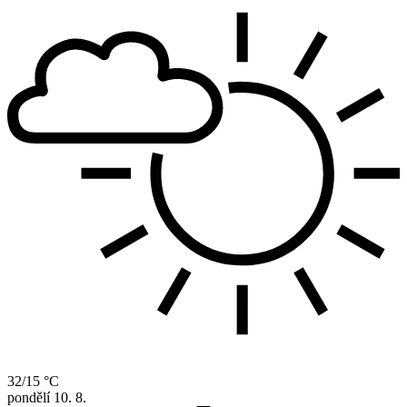
32/15 °C
pondělí
10. 8.