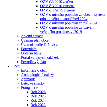
OZV č.1⁄2010 zrušena
OZV č.3⁄2010 zrušena
OZV č. 1⁄2015 zrušena
OZV o místním poplatku za obecní systém
odpadového hospodářství 2024
OZV o místním poplatku ze psů 2024
OZV o místním poplatku za užívání
veřejného prostranství 2019
Životní situace
Územní plán obce
Územní studie Držovice
Formuláře
Dotační tituly
Portál veřejných zakázek
Povodňový plán
Obec
Informace o obci
Archeologické nálezy
Zpravodaj
Letecké snímky
Fotogalerie
Rok 2026
Rok 2025
Rok 2024
Rok 2023