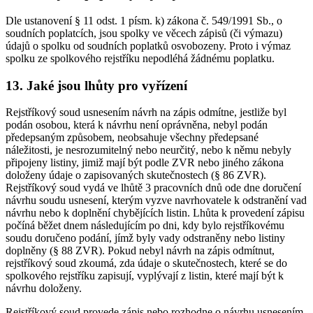
Dle ustanovení § 11 odst. 1 písm. k) zákona č. 549/1991 Sb., o
soudních poplatcích, jsou spolky ve věcech zápisů (či výmazu)
údajů o spolku od soudních poplatků osvobozeny. Proto i výmaz
spolku ze spolkového rejstříku nepodléhá žádnému poplatku.
13. Jaké jsou lhůty pro vyřízení
Rejstříkový soud usnesením návrh na zápis odmítne, jestliže byl
podán osobou, která k návrhu není oprávněna, nebyl podán
předepsaným způsobem, neobsahuje všechny předepsané
náležitosti, je nesrozumitelný nebo neurčitý, nebo k němu nebyly
připojeny listiny, jimiž mají být podle ZVR nebo jiného zákona
doloženy údaje o zapisovaných skutečnostech (§ 86 ZVR).
Rejstříkový soud vydá ve lhůtě 3 pracovních dnů ode dne doručení
návrhu soudu usnesení, kterým vyzve navrhovatele k odstranění vad
návrhu nebo k doplnění chybějících listin. Lhůta k provedení zápisu
počíná běžet dnem následujícím po dni, kdy bylo rejstříkovému
soudu doručeno podání, jímž byly vady odstraněny nebo listiny
doplněny (§ 88 ZVR). Pokud nebyl návrh na zápis odmítnut,
rejstříkový soud zkoumá, zda údaje o skutečnostech, které se do
spolkového rejstříku zapisují, vyplývají z listin, které mají být k
návrhu doloženy.
Rejstříkový soud provede zápis nebo rozhodne o návrhu usnesením.