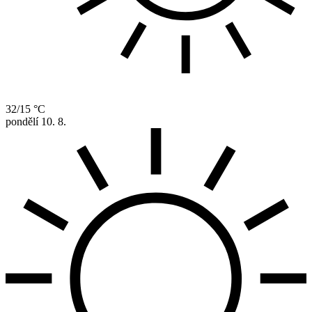
32/15 °C
pondělí
10. 8.