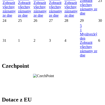
Zobrazit
23
Zobrazit
Zobrazit
Zobrazit
Zobrazit
Zobrazit
všechny
všechny
všechny
všechny
všechny
všechny
záznamy ze
záznamy
záznamy
záznamy
záznamy
záznamy
dne
ze dne
ze dne
ze dne
ze dne
ze dne
24
25
26
27
28
29
30
5
1
Myslivecký
den
31
1
2
3
4
6
Zobrazit
všechny
záznamy ze
dne
Czechpoint
Dotace z EU