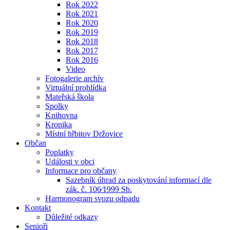
Rok 2022
Rok 2021
Rok 2020
Rok 2019
Rok 2018
Rok 2017
Rok 2016
Video
Fotogalerie archív
Virtuální prohlídka
Mateřská škola
Spolky
Knihovna
Kronika
Místní hřbitov Držovice
Občan
Poplatky
Události v obci
Informace pro občany
Sazebník úhrad za poskytování informací dle
zák. č. 106⁄1999 Sb.
Harmonogram svozu odpadu
Kontakt
Důležité odkazy
Senioři