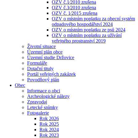
OZV č.1⁄2010 zrušena
OZV č.3⁄2010 zrušena
OZV č. 1⁄2015 zrušena
OZV o místním poplatku za obecní systém
odpadového hospodářství 2024
OZV o místním poplatku ze psů 2024
OZV o místním poplatku za užívání
veřejného prostranství 2019
Životní situace
Územní plán obce
Územní studie Držovice
Formuláře
Dotační tituly
Portál veřejných zakázek
Povodňový plán
Obec
Informace o obci
Archeologické nálezy
Zpravodaj
Letecké snímky
Fotogalerie
Rok 2026
Rok 2025
Rok 2024
Rok 2023