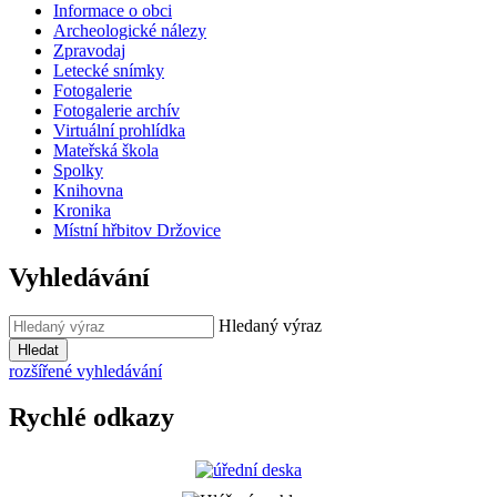
Informace o obci
Archeologické nálezy
Zpravodaj
Letecké snímky
Fotogalerie
Fotogalerie archív
Virtuální prohlídka
Mateřská škola
Spolky
Knihovna
Kronika
Místní hřbitov Držovice
Vyhledávání
Hledaný výraz
Hledat
rozšířené vyhledávání
Rychlé odkazy