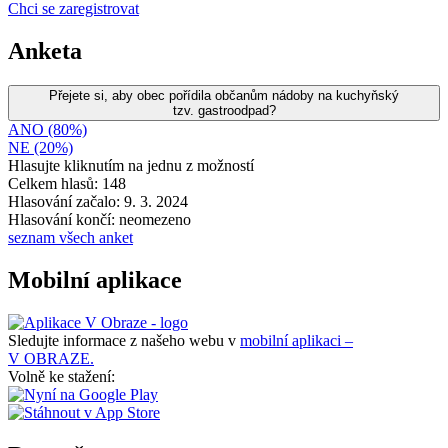
Chci se zaregistrovat
Anketa
Přejete si, aby obec pořídila občanům nádoby na kuchyňský
tzv. gastroodpad?
ANO (80%)
NE (20%)
Hlasujte kliknutím na jednu z možností
Celkem hlasů: 148
Hlasování začalo: 9. 3. 2024
Hlasování končí: neomezeno
seznam všech anket
Mobilní aplikace
Sledujte informace z našeho webu v
mobilní aplikaci –
V OBRAZE.
Volně ke stažení: