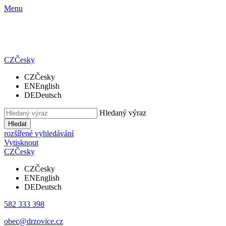
Menu
CZ
Česky
CZ
Česky
EN
English
DE
Deutsch
Hledaný výraz
Hledat
rozšířené vyhledávání
Vytisknout
CZ
Česky
CZ
Česky
EN
English
DE
Deutsch
582 333 398
obec@drzovice.cz