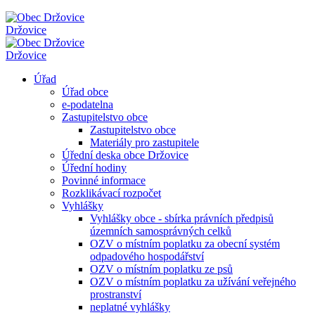
Držovice
Držovice
Úřad
Úřad obce
e-podatelna
Zastupitelstvo obce
Zastupitelstvo obce
Materiály pro zastupitele
Úřední deska obce Držovice
Úřední hodiny
Povinné informace
Rozklikávací rozpočet
Vyhlášky
Vyhlášky obce - sbírka právních předpisů
územních samosprávných celků
OZV o místním poplatku za obecní systém
odpadového hospodářství
OZV o místním poplatku ze psů
OZV o místním poplatku za užívání veřejného
prostranství
neplatné vyhlášky