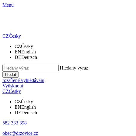
Menu
CZ
Česky
CZ
Česky
EN
English
DE
Deutsch
Hledaný výraz
Hledat
rozšířené vyhledávání
Vytisknout
CZ
Česky
CZ
Česky
EN
English
DE
Deutsch
582 333 398
obec@drzovice.cz