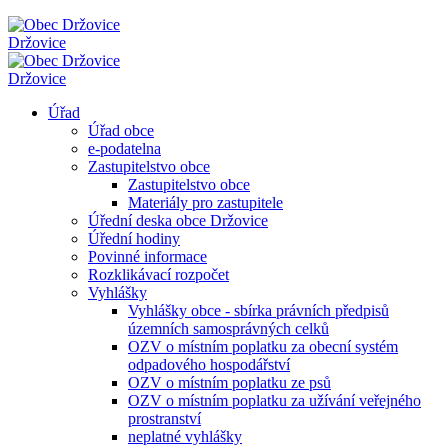
Držovice
Držovice
Úřad
Úřad obce
e-podatelna
Zastupitelstvo obce
Zastupitelstvo obce
Materiály pro zastupitele
Úřední deska obce Držovice
Úřední hodiny
Povinné informace
Rozklikávací rozpočet
Vyhlášky
Vyhlášky obce - sbírka právních předpisů
územních samosprávných celků
OZV o místním poplatku za obecní systém
odpadového hospodářství
OZV o místním poplatku ze psů
OZV o místním poplatku za užívání veřejného
prostranství
neplatné vyhlášky