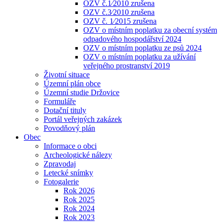
OZV č.1⁄2010 zrušena
OZV č.3⁄2010 zrušena
OZV č. 1⁄2015 zrušena
OZV o místním poplatku za obecní systém
odpadového hospodářství 2024
OZV o místním poplatku ze psů 2024
OZV o místním poplatku za užívání
veřejného prostranství 2019
Životní situace
Územní plán obce
Územní studie Držovice
Formuláře
Dotační tituly
Portál veřejných zakázek
Povodňový plán
Obec
Informace o obci
Archeologické nálezy
Zpravodaj
Letecké snímky
Fotogalerie
Rok 2026
Rok 2025
Rok 2024
Rok 2023