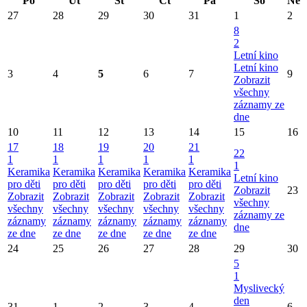
Po
Út
St
Čt
Pá
So
Ne
27
28
29
30
31
1
2
8
2
Letní kino
Letní kino
3
4
5
6
7
9
Zobrazit
všechny
záznamy ze
dne
10
11
12
13
14
15
16
17
18
19
20
21
22
1
1
1
1
1
1
Keramika
Keramika
Keramika
Keramika
Keramika
Letní kino
pro děti
pro děti
pro děti
pro děti
pro děti
Zobrazit
23
Zobrazit
Zobrazit
Zobrazit
Zobrazit
Zobrazit
všechny
všechny
všechny
všechny
všechny
všechny
záznamy ze
záznamy
záznamy
záznamy
záznamy
záznamy
dne
ze dne
ze dne
ze dne
ze dne
ze dne
24
25
26
27
28
29
30
5
1
Myslivecký
den
31
1
2
3
4
6