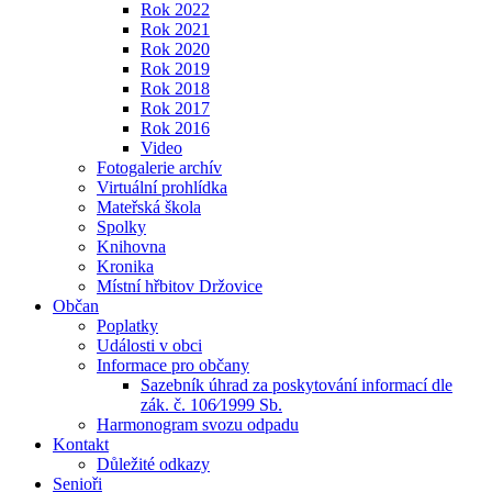
Rok 2022
Rok 2021
Rok 2020
Rok 2019
Rok 2018
Rok 2017
Rok 2016
Video
Fotogalerie archív
Virtuální prohlídka
Mateřská škola
Spolky
Knihovna
Kronika
Místní hřbitov Držovice
Občan
Poplatky
Události v obci
Informace pro občany
Sazebník úhrad za poskytování informací dle
zák. č. 106⁄1999 Sb.
Harmonogram svozu odpadu
Kontakt
Důležité odkazy
Senioři