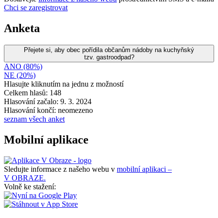
Chci se zaregistrovat
Anketa
Přejete si, aby obec pořídila občanům nádoby na kuchyňský
tzv. gastroodpad?
ANO (80%)
NE (20%)
Hlasujte kliknutím na jednu z možností
Celkem hlasů: 148
Hlasování začalo: 9. 3. 2024
Hlasování končí: neomezeno
seznam všech anket
Mobilní aplikace
Sledujte informace z našeho webu v
mobilní aplikaci –
V OBRAZE.
Volně ke stažení: