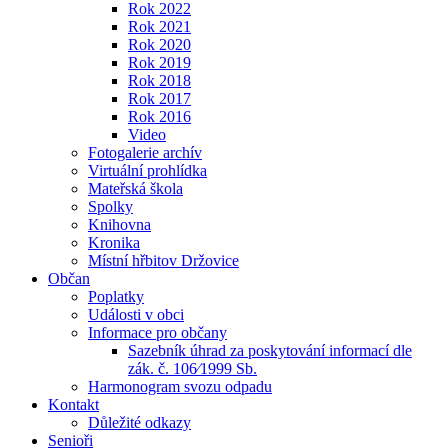
Rok 2022
Rok 2021
Rok 2020
Rok 2019
Rok 2018
Rok 2017
Rok 2016
Video
Fotogalerie archív
Virtuální prohlídka
Mateřská škola
Spolky
Knihovna
Kronika
Místní hřbitov Držovice
Občan
Poplatky
Události v obci
Informace pro občany
Sazebník úhrad za poskytování informací dle
zák. č. 106⁄1999 Sb.
Harmonogram svozu odpadu
Kontakt
Důležité odkazy
Senioři