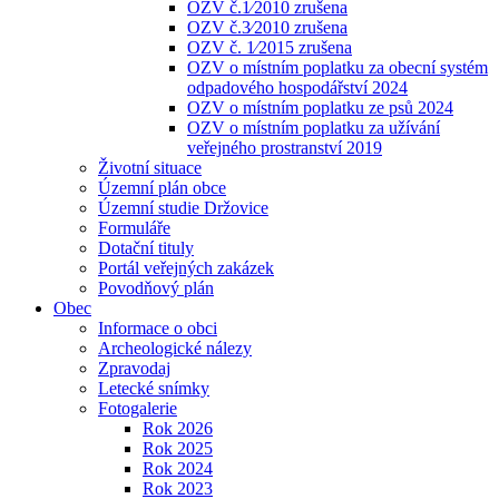
OZV č.1⁄2010 zrušena
OZV č.3⁄2010 zrušena
OZV č. 1⁄2015 zrušena
OZV o místním poplatku za obecní systém
odpadového hospodářství 2024
OZV o místním poplatku ze psů 2024
OZV o místním poplatku za užívání
veřejného prostranství 2019
Životní situace
Územní plán obce
Územní studie Držovice
Formuláře
Dotační tituly
Portál veřejných zakázek
Povodňový plán
Obec
Informace o obci
Archeologické nálezy
Zpravodaj
Letecké snímky
Fotogalerie
Rok 2026
Rok 2025
Rok 2024
Rok 2023