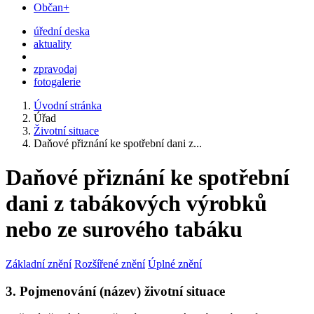
Občan+
úřední deska
aktuality
zpravodaj
fotogalerie
Úvodní stránka
Úřad
Životní situace
Daňové přiznání ke spotřební dani z...
Daňové přiznání ke spotřební
dani z tabákových výrobků
nebo ze surového tabáku
Základní znění
Rozšířené znění
Úplné znění
3. Pojmenování (název) životní situace