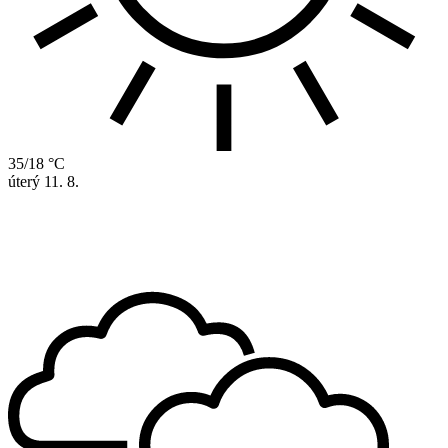
35/18 °C
úterý
11. 8.