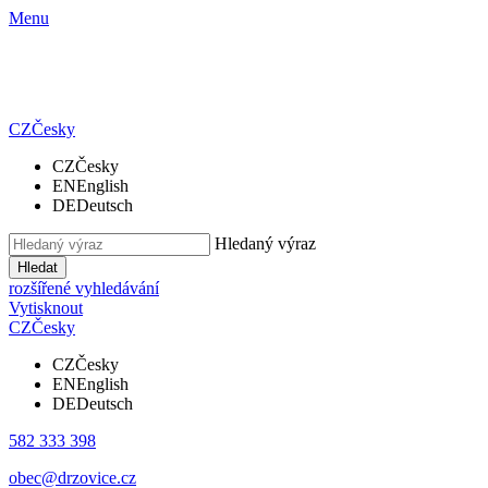
Menu
CZ
Česky
CZ
Česky
EN
English
DE
Deutsch
Hledaný výraz
Hledat
rozšířené vyhledávání
Vytisknout
CZ
Česky
CZ
Česky
EN
English
DE
Deutsch
582 333 398
obec@drzovice.cz