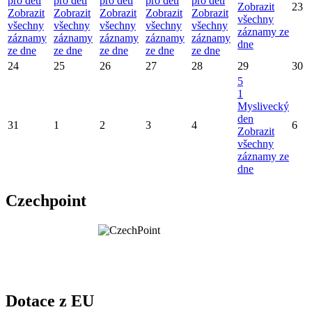
pro děti
pro děti
pro děti
pro děti
pro děti
Zobrazit
23
Zobrazit
Zobrazit
Zobrazit
Zobrazit
Zobrazit
všechny
všechny
všechny
všechny
všechny
všechny
záznamy ze
záznamy
záznamy
záznamy
záznamy
záznamy
dne
ze dne
ze dne
ze dne
ze dne
ze dne
24
25
26
27
28
29
30
5
1
Myslivecký
den
31
1
2
3
4
6
Zobrazit
všechny
záznamy ze
dne
Czechpoint
Dotace z EU