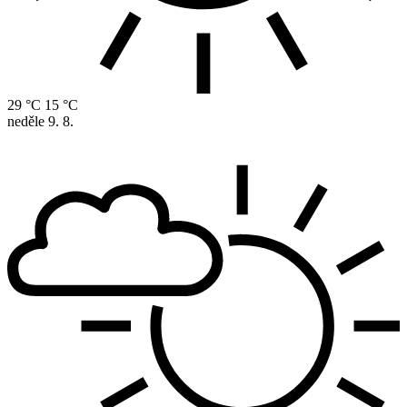
29 °C
15 °C
neděle
9. 8.