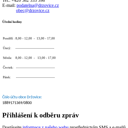
Tel.: +420 582 333 398
E-mail:
podatelna@drzovice.cz
obec@drzovice.cz
Úřední hodiny
Pondělí : 8,00 - 12,00 - 13,00 - 17,00
Úterý: ----------------------------------
Středa: 8,00 - 12,00 - 13,00 - 17,00
Čtvrtek: ----------------------------------
Pátek: ----------------------------------
Číslo účtu obce Držovice:
1889171369/0800
Přihlášení k odběru zpráv
Dostávejte
informace z našeho webu
prostřednictvím SMS a e-mailů