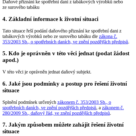
Daňové přiznání ke spotřební dani z tabákových výrobků nebo
ze surového tabáku
4. Základní informace k životní situaci
Tato situace řeší podání daňového přiznání ke spotřební dani z
tabákových výrobků nebo ze surového tabáku dle
zákona č.
353/2003 Sb., o spotřebních daních, ve znění pozdějších předpisů
.
5. Kdo je oprávněn v této věci jednat (podat žádost
apod.)
V této věci je oprávněn jednat daňový subjekt.
6. Jaké jsou podmínky a postup pro řešení životní
situace
Splnění podmínek určených
zákonem č. 353/2003 Sb., o
spotřebních daních, ve znění pozdějších předpisů
, a
zákonem č.
280/2009 Sb., daňový řád, ve znění pozdějších předpisů
.
7. Jakým způsobem můžete zahájit řešení životní
situace