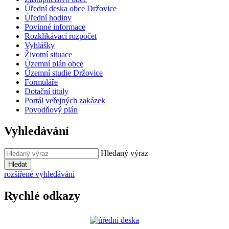
Úřední deska obce Držovice
Úřední hodiny
Povinné informace
Rozklikávací rozpočet
Vyhlášky
Životní situace
Územní plán obce
Územní studie Držovice
Formuláře
Dotační tituly
Portál veřejných zakázek
Povodňový plán
Vyhledávání
Hledaný výraz
Hledat
rozšířené vyhledávání
Rychlé odkazy