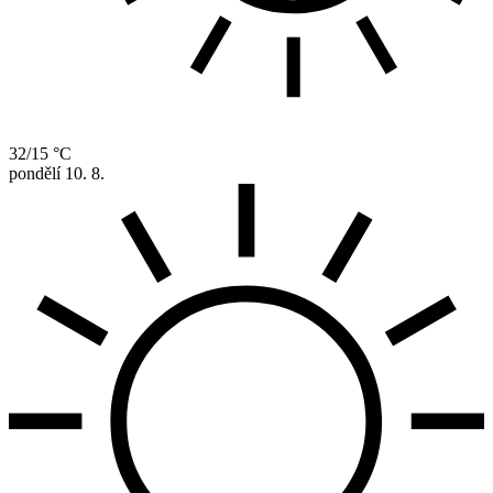
32/15 °C
pondělí
10. 8.