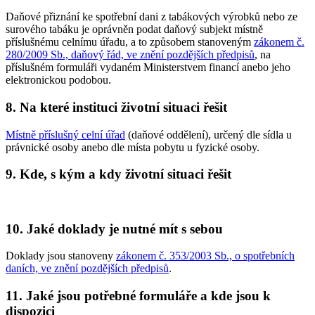
Daňové přiznání ke spotřební dani z tabákových výrobků nebo ze
surového tabáku je oprávněn podat daňový subjekt místně
příslušnému celnímu úřadu, a to způsobem stanoveným
zákonem č.
280/2009 Sb., daňový řád, ve znění pozdějších předpisů
, na
příslušném formuláři vydaném Ministerstvem financí anebo jeho
elektronickou podobou.
8. Na které instituci životní situaci řešit
Místně příslušný celní úřad
(daňové oddělení), určený dle sídla u
právnické osoby anebo dle místa pobytu u fyzické osoby.
9. Kde, s kým a kdy životní situaci řešit
10. Jaké doklady je nutné mít s sebou
Doklady jsou stanoveny
zákonem č. 353/2003 Sb., o spotřebních
daních, ve znění pozdějších předpisů
.
11. Jaké jsou potřebné formuláře a kde jsou k
dispozici