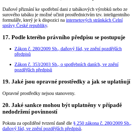
Daňové přiznání ke spotřební dani z tabákových výrobků nebo ze
surového tabáku je možné učinit prostřednictvím tzv. inteligentního
formuláře, který je k dispozici na
internetových stránkách Celní
správy České republiky
.
17. Podle kterého právního předpisu se postupuje
Zákon č. 280/2009 Sb., daňový řád, ve znění pozdějších
předpisů
Zákon č. 353/2003 Sb., o spotřebních daních, ve znění
pozdějších předpisů
19. Jaké jsou opravné prostředky a jak se uplatňují
Opravné prostředky nejsou stanoveny.
20. Jaké sankce mohou být uplatněny v případě
nedodržení povinností
Pokuta za opožděné tvrzení daně dle
§ 250 zákona č. 280/2009 Sb.,
daňový řád, ve znění pozdějších předpisů
.