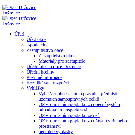
Držovice
Držovice
Úřad
Úřad obce
e-podatelna
Zastupitelstvo obce
Zastupitelstvo obce
Materiály pro zastupitele
Úřední deska obce Držovice
Úřední hodiny
Povinné informace
Rozklikávací rozpočet
Vyhlášky
Vyhlášky obce - sbírka právních předpisů
územních samosprávných celků
OZV o místním poplatku za obecní systém
odpadového hospodářství
OZV o místním poplatku ze psů
OZV o místním poplatku za užívání veřejného
prostranství
neplatné vyhlášky