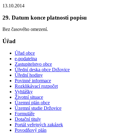
13.10.2014
29. Datum konce platnosti popisu
Bez časového omezení.
Úřad
Úřad obce
e-podatelna
Zastupitelstvo obce
Úřední deska obce Držovice
Úřední hodiny
Povinné informace
Rozklikávací rozpočet
Vyhlášky
Životní situace
Územní plán obce
Územní studie Držovice
Formuláře
Dotační tituly
Portál veřejných zakázek
Povodňový plán