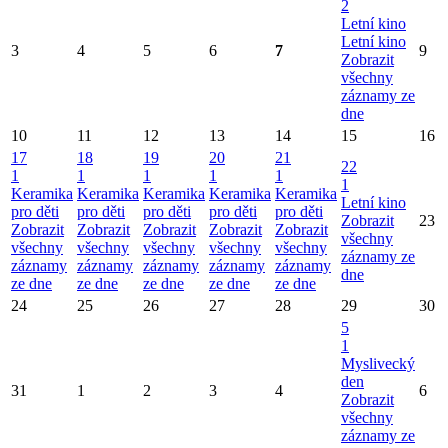
2
Letní kino
Letní kino
3
4
5
6
7
9
Zobrazit
všechny
záznamy ze
dne
10
11
12
13
14
15
16
17
18
19
20
21
22
1
1
1
1
1
1
Keramika
Keramika
Keramika
Keramika
Keramika
Letní kino
pro děti
pro děti
pro děti
pro děti
pro děti
Zobrazit
23
Zobrazit
Zobrazit
Zobrazit
Zobrazit
Zobrazit
všechny
všechny
všechny
všechny
všechny
všechny
záznamy ze
záznamy
záznamy
záznamy
záznamy
záznamy
dne
ze dne
ze dne
ze dne
ze dne
ze dne
24
25
26
27
28
29
30
5
1
Myslivecký
den
31
1
2
3
4
6
Zobrazit
všechny
záznamy ze