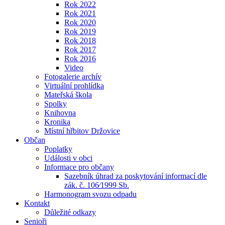
Rok 2022
Rok 2021
Rok 2020
Rok 2019
Rok 2018
Rok 2017
Rok 2016
Video
Fotogalerie archív
Virtuální prohlídka
Mateřská škola
Spolky
Knihovna
Kronika
Místní hřbitov Držovice
Občan
Poplatky
Události v obci
Informace pro občany
Sazebník úhrad za poskytování informací dle
zák. č. 106⁄1999 Sb.
Harmonogram svozu odpadu
Kontakt
Důležité odkazy
Senioři