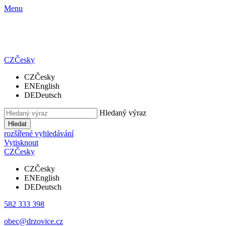
Menu
CZ
Česky
CZ
Česky
EN
English
DE
Deutsch
Hledaný výraz
Hledat
rozšířené vyhledávání
Vytisknout
CZ
Česky
CZ
Česky
EN
English
DE
Deutsch
582 333 398
obec@drzovice.cz