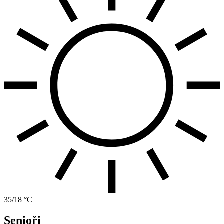
35/18 °C
Senioři