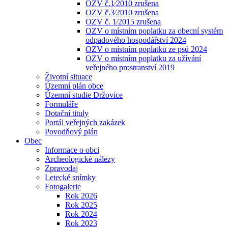
OZV č.1⁄2010 zrušena
OZV č.3⁄2010 zrušena
OZV č. 1⁄2015 zrušena
OZV o místním poplatku za obecní systém
odpadového hospodářství 2024
OZV o místním poplatku ze psů 2024
OZV o místním poplatku za užívání
veřejného prostranství 2019
Životní situace
Územní plán obce
Územní studie Držovice
Formuláře
Dotační tituly
Portál veřejných zakázek
Povodňový plán
Obec
Informace o obci
Archeologické nálezy
Zpravodaj
Letecké snímky
Fotogalerie
Rok 2026
Rok 2025
Rok 2024
Rok 2023