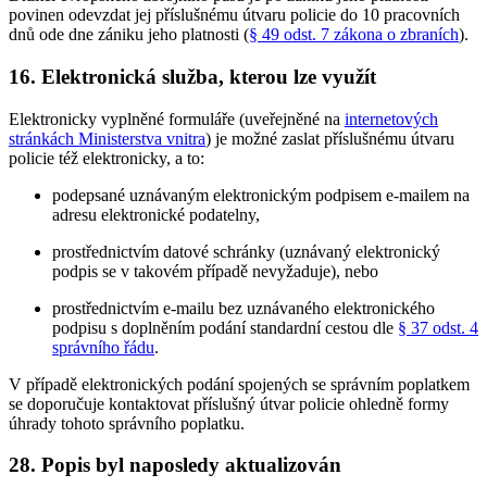
povinen odevzdat jej příslušnému útvaru policie do 10 pracovních
dnů ode dne zániku jeho platnosti (
§ 49 odst. 7 zákona o zbraních
).
16. Elektronická služba, kterou lze využít
Elektronicky vyplněné formuláře (uveřejněné na
internetových
stránkách Ministerstva vnitra
) je možné zaslat příslušnému útvaru
policie též elektronicky, a to:
podepsané uznávaným elektronickým podpisem e-mailem na
adresu elektronické podatelny,
prostřednictvím datové schránky (uznávaný elektronický
podpis se v takovém případě nevyžaduje), nebo
prostřednictvím e-mailu bez uznávaného elektronického
podpisu s doplněním podání standardní cestou dle
§ 37 odst. 4
správního řádu
.
V případě elektronických podání spojených se správním poplatkem
se doporučuje kontaktovat příslušný útvar policie ohledně formy
úhrady tohoto správního poplatku.
28. Popis byl naposledy aktualizován