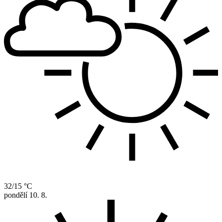
32/15 °C
pondělí
10. 8.