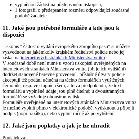
vyplněnou žádost na předepsaném tiskopisu,
1 fotografii o předepsaném rozměru odpovídající současné
podobě žadatele.
11. Jaké jsou potřebné formuláře a kde jsou k
dispozici
Tiskopis "Žádost o vydání evropského zbrojního pasu" si můžete
vyzvednout na jakémkoliv krajském ředitelství policie nebo jej
získat na
internetových stránkách Ministerstva vnitra
.
V současné době není nutné u vzorů tiskopisů uveřejněných na
internetových stránkách Ministerstva vnitra (při jejich vytištění)
dodržet stanovené barevné provedení - příslušné útvary policie
akceptují též podání učiněná na těchto formulářích vytištěných
černobíle, resp. ve stupních šedi, a to za předpokladu, že text
formulářů a vyplněné údaje jsou plně čitelné; u dvoustranných
formulářů se vyžaduje oboustranný tisk.
Formuláře uveřejněné na internetových stránkách Ministerstva vnitra
je možné vyplnit přímo v elektronické podobě, vytisknout a připojit
podpis (popř. razítko), nebo vyplnit ručně až po vytištění.
12. Jaké jsou poplatky a jak je lze uhradit
Poplatek za: