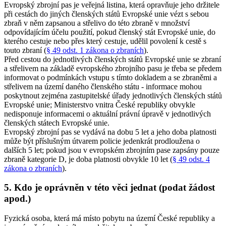
Evropský zbrojní pas je veřejná listina, která opravňuje jeho držitele
při cestách do jiných členských států Evropské unie vézt s sebou
zbraň v něm zapsanou a střelivo do této zbraně v množství
odpovídajícím účelu použití, pokud členský stát Evropské unie, do
kterého cestuje nebo přes který cestuje, udělil povolení k cestě s
touto zbraní (
§ 49 odst. 1 zákona o zbraních
).
Před cestou do jednotlivých členských států Evropské unie se zbraní
a střelivem na základě evropského zbrojního pasu je třeba se předem
informovat o podmínkách vstupu s tímto dokladem a se zbraněmi a
střelivem na území daného členského státu - informace mohou
poskytnout zejména zastupitelské úřady jednotlivých členských států
Evropské unie; Ministerstvo vnitra České republiky obvykle
nedisponuje informacemi o aktuální právní úpravě v jednotlivých
členských státech Evropské unie.
Evropský zbrojní pas se vydává na dobu 5 let a jeho doba platnosti
může být příslušným útvarem policie jedenkrát prodloužena o
dalších 5 let; pokud jsou v evropském zbrojním pase zapsány pouze
zbraně kategorie D, je doba platnosti obvykle 10 let (
§ 49 odst. 4
zákona o zbraních
).
5. Kdo je oprávněn v této věci jednat (podat žádost
apod.)
Fyzická osoba, která má místo pobytu na území České republiky a