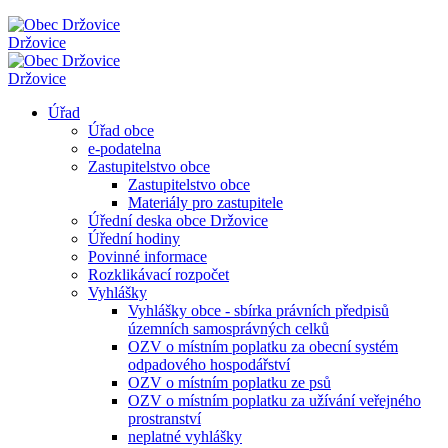
Držovice
Držovice
Úřad
Úřad obce
e-podatelna
Zastupitelstvo obce
Zastupitelstvo obce
Materiály pro zastupitele
Úřední deska obce Držovice
Úřední hodiny
Povinné informace
Rozklikávací rozpočet
Vyhlášky
Vyhlášky obce - sbírka právních předpisů
územních samosprávných celků
OZV o místním poplatku za obecní systém
odpadového hospodářství
OZV o místním poplatku ze psů
OZV o místním poplatku za užívání veřejného
prostranství
neplatné vyhlášky