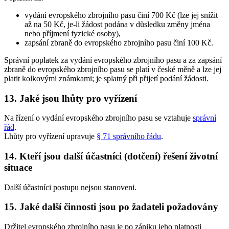
vydání evropského zbrojního pasu činí 700 Kč (lze jej snížit
až na 50 Kč, je-li žádost podána v důsledku změny jména
nebo příjmení fyzické osoby),
zapsání zbraně do evropského zbrojního pasu činí 100 Kč.
Správní poplatek za vydání evropského zbrojního pasu a za zapsání
zbraně do evropského zbrojního pasu se platí v české měně a lze jej
platit kolkovými známkami; je splatný při přijetí podání žádosti.
13. Jaké jsou lhůty pro vyřízení
Na řízení o vydání evropského zbrojního pasu se vztahuje
správní
řád
.
Lhůty pro vyřízení upravuje
§ 71 správního řádu
.
14. Kteří jsou další účastníci (dotčení) řešení životní
situace
Další účastníci postupu nejsou stanoveni.
15. Jaké další činnosti jsou po žadateli požadovány
Držitel evropského zbrojního pasu je po zániku jeho platnosti