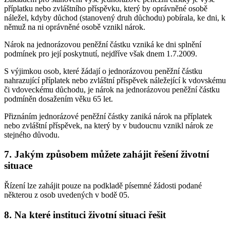
příplatku nebo zvláštního příspěvku, který by oprávněné osobě
náležel, kdyby důchod (stanovený druh důchodu) pobírala, ke dni, k
němuž na ni oprávněné osobě vznikl nárok.
Nárok na jednorázovou peněžní částku vzniká ke dni splnění
podmínek pro její poskytnutí, nejdříve však dnem 1.7.2009.
S výjimkou osob, které žádají o jednorázovou peněžní částku
nahrazující příplatek nebo zvláštní příspěvek náležející k vdovskému
či vdoveckému důchodu, je nárok na jednorázovou peněžní částku
podmíněn dosažením věku 65 let.
Přiznáním jednorázové peněžní částky zaniká nárok na příplatek
nebo zvláštní příspěvek, na který by v budoucnu vznikl nárok ze
stejného důvodu.
7. Jakým způsobem můžete zahájit řešení životní
situace
Řízení lze zahájit pouze na podkladě písemné žádosti podané
některou z osob uvedených v bodě 05.
8. Na které instituci životní situaci řešit