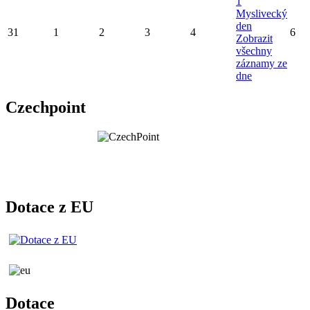
1
Myslivecký
den
31
1
2
3
4
6
Zobrazit
všechny
záznamy ze
dne
Czechpoint
Dotace z EU
Dotace