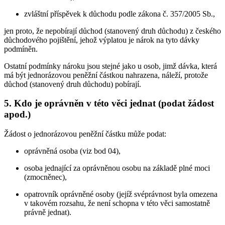
zvláštní příspěvek k důchodu podle zákona č. 357/2005 Sb.,
jen proto, že nepobírají důchod (stanovený druh důchodu) z českého
důchodového pojištění, jehož výplatou je nárok na tyto dávky
podmíněn.
Ostatní podmínky nároku jsou stejné jako u osob, jimž dávka, která
má být jednorázovou peněžní částkou nahrazena, náleží, protože
důchod (stanovený druh důchodu) pobírají.
5. Kdo je oprávněn v této věci jednat (podat žádost
apod.)
Žádost o jednorázovou peněžní částku může podat:
oprávněná osoba (viz bod 04),
osoba jednající za oprávněnou osobu na základě plné moci
(zmocněnec),
opatrovník oprávněné osoby (jejíž svéprávnost byla omezena
v takovém rozsahu, že není schopna v této věci samostatně
právně jednat).