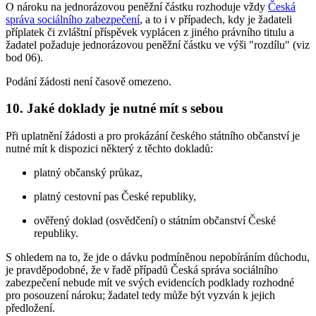
O nároku na jednorázovou peněžní částku rozhoduje vždy
Česká
správa sociálního zabezpečení
, a to i v případech, kdy je žadateli
příplatek či zvláštní příspěvek vyplácen z jiného právního titulu a
žadatel požaduje jednorázovou peněžní částku ve výši "rozdílu" (viz
bod 06).
Podání žádosti není časově omezeno.
10. Jaké doklady je nutné mít s sebou
Při uplatnění žádosti a pro prokázání českého státního občanství je
nutné mít k dispozici některý z těchto dokladů:
platný občanský průkaz,
platný cestovní pas České republiky,
ověřený doklad (osvědčení) o státním občanství České
republiky.
S ohledem na to, že jde o dávku podmíněnou nepobíráním důchodu,
je pravděpodobné, že v řadě případů Česká správa sociálního
zabezpečení nebude mít ve svých evidencích podklady rozhodné
pro posouzení nároku; žadatel tedy může být vyzván k jejich
předložení.