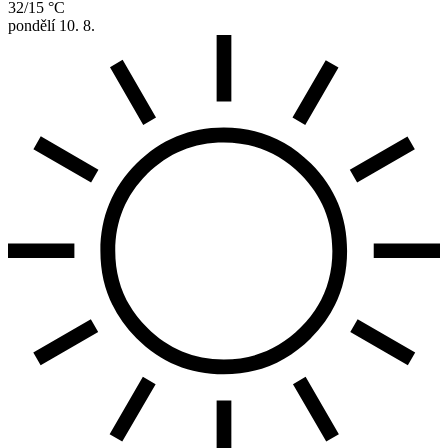
32/15 °C
pondělí
10. 8.