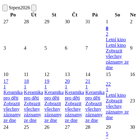
Srpen
2026
Po
Út
St
Čt
Pá
So
Ne
27
28
29
30
31
1
2
8
2
Letní kino
Letní kino
3
4
5
6
7
9
Zobrazit
všechny
záznamy ze
dne
10
11
12
13
14
15
16
17
18
19
20
21
22
1
1
1
1
1
1
Keramika
Keramika
Keramika
Keramika
Keramika
Letní kino
pro děti
pro děti
pro děti
pro děti
pro děti
Zobrazit
23
Zobrazit
Zobrazit
Zobrazit
Zobrazit
Zobrazit
všechny
všechny
všechny
všechny
všechny
všechny
záznamy ze
záznamy
záznamy
záznamy
záznamy
záznamy
dne
ze dne
ze dne
ze dne
ze dne
ze dne
24
25
26
27
28
29
30
5