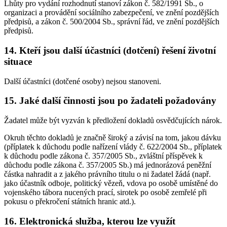
Lhůty pro vydání rozhodnutí stanoví zákon č. 582/1991 Sb., o
organizaci a provádění sociálního zabezpečení, ve znění pozdějších
předpisů, a zákon č. 500/2004 Sb., správní řád, ve znění pozdějších
předpisů.
14. Kteří jsou další účastníci (dotčení) řešení životní
situace
Další účastníci (dotčené osoby) nejsou stanoveni.
15. Jaké další činnosti jsou po žadateli požadovány
Žadatel může být vyzván k předložení dokladů osvědčujících nárok.
Okruh těchto dokladů je značně široký a závisí na tom, jakou dávku
(příplatek k důchodu podle nařízení vlády č. 622/2004 Sb., příplatek
k důchodu podle zákona č. 357/2005 Sb., zvláštní příspěvek k
důchodu podle zákona č. 357/2005 Sb.) má jednorázová peněžní
částka nahradit a z jakého právního titulu o ni žadatel žádá (např.
jako účastník odboje, politický vězeň, vdova po osobě umístěné do
vojenského tábora nucených prací, sirotek po osobě zemřelé při
pokusu o překročení státních hranic atd.).
16. Elektronická služba, kterou lze využít