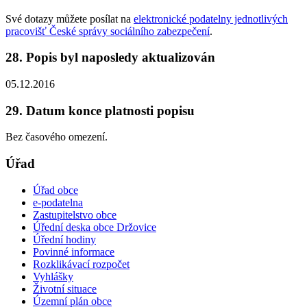
Své dotazy můžete posílat na
elektronické podatelny jednotlivých
pracovišť České správy sociálního zabezpečení
.
28. Popis byl naposledy aktualizován
05.12.2016
29. Datum konce platnosti popisu
Bez časového omezení.
Úřad
Úřad obce
e-podatelna
Zastupitelstvo obce
Úřední deska obce Držovice
Úřední hodiny
Povinné informace
Rozklikávací rozpočet
Vyhlášky
Životní situace
Územní plán obce