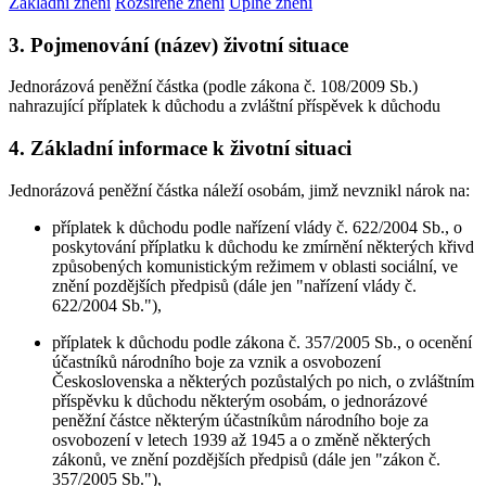
Základní znění
Rozšířené znění
Úplné znění
3. Pojmenování (název) životní situace
Jednorázová peněžní částka (podle zákona č. 108/2009 Sb.)
nahrazující příplatek k důchodu a zvláštní příspěvek k důchodu
4. Základní informace k životní situaci
Jednorázová peněžní částka náleží osobám, jimž nevznikl nárok na:
příplatek k důchodu podle nařízení vlády č. 622/2004 Sb., o
poskytování příplatku k důchodu ke zmírnění některých křivd
způsobených komunistickým režimem v oblasti sociální, ve
znění pozdějších předpisů (dále jen "nařízení vlády č.
622/2004 Sb."),
příplatek k důchodu podle zákona č. 357/2005 Sb., o ocenění
účastníků národního boje za vznik a osvobození
Československa a některých pozůstalých po nich, o zvláštním
příspěvku k důchodu některým osobám, o jednorázové
peněžní částce některým účastníkům národního boje za
osvobození v letech 1939 až 1945 a o změně některých
zákonů, ve znění pozdějších předpisů (dále jen "zákon č.
357/2005 Sb."),