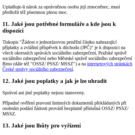
Uplatňuje-li nárok za oprávněnou osobu její zmocněnec, musí
předložit též písemnou plnou moc.
11. Jaké jsou potřebné formuláře a kde jsou k
dispozici
Tiskopis "Žádost o jednorázovou peněžní částku nahrazující
příplatky a zvláštní příspěvek k důchodu (JPČ)" je k dispozici na
všech okresních správách sociálního zabezpečení, Pražské správě
sociálního zabezpečení nebo Městské správě sociálního zabezpečení
Brno (dále též "OSSZ/ PSSZ/ MSSZ") a na
internetových stránkách
České správy sociálního zabezpečení
.
12. Jaké jsou poplatky a jak je lze uhradit
Správní ani jiné poplatky nejsou stanoveny.
Případné ověření pravosti listinných dokumentů překládaných při
osobním podání žádosti provádí bezplatně příslušná OSSZ/ PSSZ/
MSSZ.
13. Jaké jsou lhůty pro vyřízení