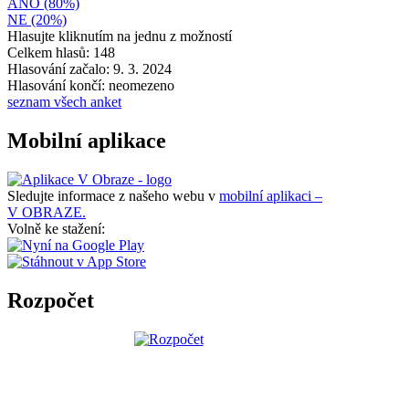
ANO (80%)
NE (20%)
Hlasujte kliknutím na jednu z možností
Celkem hlasů: 148
Hlasování začalo: 9. 3. 2024
Hlasování končí: neomezeno
seznam všech anket
Mobilní aplikace
Sledujte informace z našeho webu v
mobilní aplikaci –
V OBRAZE.
Volně ke stažení:
Rozpočet