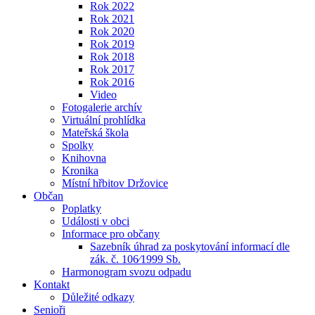
Rok 2022
Rok 2021
Rok 2020
Rok 2019
Rok 2018
Rok 2017
Rok 2016
Video
Fotogalerie archív
Virtuální prohlídka
Mateřská škola
Spolky
Knihovna
Kronika
Místní hřbitov Držovice
Občan
Poplatky
Události v obci
Informace pro občany
Sazebník úhrad za poskytování informací dle
zák. č. 106⁄1999 Sb.
Harmonogram svozu odpadu
Kontakt
Důležité odkazy
Senioři