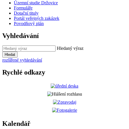
Územní studie Držovice
Formuláře
Dotační tituly
Portál veřejných zakázek
Povodňový plán
Vyhledávání
Hledaný výraz
Hledat
rozšířené vyhledávání
Rychlé odkazy
Kalendář