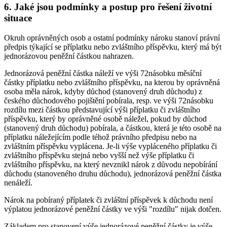
6. Jaké jsou podmínky a postup pro řešení životní
situace
Okruh oprávněných osob a ostatní podmínky nároku stanoví právní
předpis týkající se příplatku nebo zvláštního příspěvku, který má být
jednorázovou peněžní částkou nahrazen.
Jednorázová peněžní částka náleží ve výši 72násobku měsíční
částky příplatku nebo zvláštního příspěvku, na kterou by oprávněná
osoba měla nárok, kdyby důchod (stanovený druh důchodu) z
českého důchodového pojištění pobírala, resp. ve výši 72násobku
rozdílu mezi částkou představující výši příplatku či zvláštního
příspěvku, který by oprávněné osobě náležel, pokud by důchod
(stanovený druh důchodu) pobírala, a částkou, která je této osobě na
příplatku náležejícím podle téhož právního předpisu nebo na
zvláštním příspěvku vyplácena. Je-li výše vypláceného příplatku či
zvláštního příspěvku stejná nebo vyšší než výše příplatku či
zvláštního příspěvku, na který nevznikl nárok z důvodu nepobírání
důchodu (stanoveného druhu důchodu), jednorázová peněžní částka
nenáleží.
Nárok na pobíraný příplatek či zvláštní příspěvek k důchodu není
výplatou jednorázové peněžní částky ve výši "rozdílu" nijak dotčen.
Základem pro stanovení výše jednorázové peněžní částky je výše