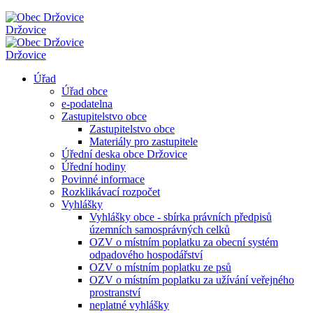
Držovice
Držovice
Úřad
Úřad obce
e-podatelna
Zastupitelstvo obce
Zastupitelstvo obce
Materiály pro zastupitele
Úřední deska obce Držovice
Úřední hodiny
Povinné informace
Rozklikávací rozpočet
Vyhlášky
Vyhlášky obce - sbírka právních předpisů
územních samosprávných celků
OZV o místním poplatku za obecní systém
odpadového hospodářství
OZV o místním poplatku ze psů
OZV o místním poplatku za užívání veřejného
prostranství
neplatné vyhlášky