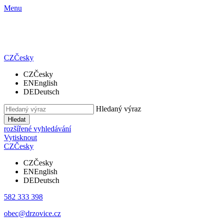
Menu
CZ
Česky
CZ
Česky
EN
English
DE
Deutsch
Hledaný výraz
Hledat
rozšířené vyhledávání
Vytisknout
CZ
Česky
CZ
Česky
EN
English
DE
Deutsch
582 333 398
obec@drzovice.cz