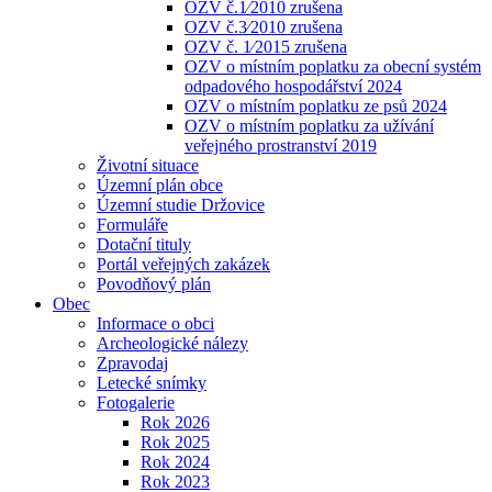
OZV č.1⁄2010 zrušena
OZV č.3⁄2010 zrušena
OZV č. 1⁄2015 zrušena
OZV o místním poplatku za obecní systém
odpadového hospodářství 2024
OZV o místním poplatku ze psů 2024
OZV o místním poplatku za užívání
veřejného prostranství 2019
Životní situace
Územní plán obce
Územní studie Držovice
Formuláře
Dotační tituly
Portál veřejných zakázek
Povodňový plán
Obec
Informace o obci
Archeologické nálezy
Zpravodaj
Letecké snímky
Fotogalerie
Rok 2026
Rok 2025
Rok 2024
Rok 2023