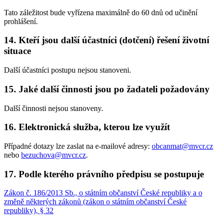
Tato záležitost bude vyřízena maximálně do 60 dnů od učinění
prohlášení.
14. Kteří jsou další účastníci (dotčení) řešení životní
situace
Další účastníci postupu nejsou stanoveni.
15. Jaké další činnosti jsou po žadateli požadovány
Další činnosti nejsou stanoveny.
16. Elektronická služba, kterou lze využít
Případné dotazy lze zaslat na e-mailové adresy:
obcanmat@mvcr.cz
nebo
bezuchova@mvcr.cz
.
17. Podle kterého právního předpisu se postupuje
Zákon č. 186/2013 Sb., o státním občanství České republiky a o
změně některých zákonů (zákon o státním občanství České
republiky), § 32