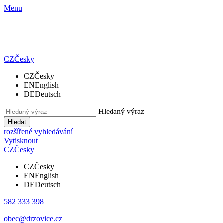
Menu
CZ
Česky
CZ
Česky
EN
English
DE
Deutsch
Hledaný výraz
Hledat
rozšířené vyhledávání
Vytisknout
CZ
Česky
CZ
Česky
EN
English
DE
Deutsch
582 333 398
obec@drzovice.cz