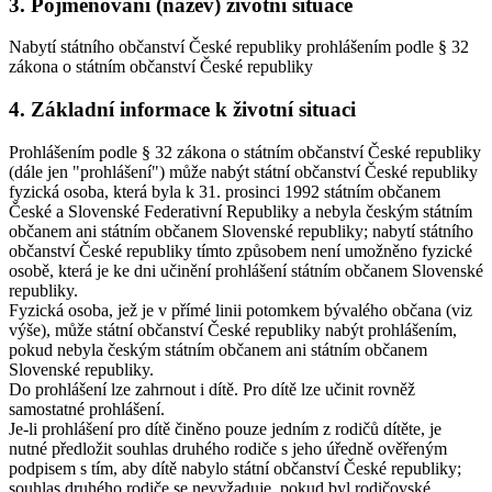
3. Pojmenování (název) životní situace
Nabytí státního občanství České republiky prohlášením podle § 32
zákona o státním občanství České republiky
4. Základní informace k životní situaci
Prohlášením podle § 32 zákona o státním občanství České republiky
(dále jen "prohlášení") může nabýt státní občanství České republiky
fyzická osoba, která byla k 31. prosinci 1992 státním občanem
České a Slovenské Federativní Republiky a nebyla českým státním
občanem ani státním občanem Slovenské republiky; nabytí státního
občanství České republiky tímto způsobem není umožněno fyzické
osobě, která je ke dni učinění prohlášení státním občanem Slovenské
republiky.
Fyzická osoba, jež je v přímé linii potomkem bývalého občana (viz
výše), může státní občanství České republiky nabýt prohlášením,
pokud nebyla českým státním občanem ani státním občanem
Slovenské republiky.
Do prohlášení lze zahrnout i dítě. Pro dítě lze učinit rovněž
samostatné prohlášení.
Je-li prohlášení pro dítě činěno pouze jedním z rodičů dítěte, je
nutné předložit souhlas druhého rodiče s jeho úředně ověřeným
podpisem s tím, aby dítě nabylo státní občanství České republiky;
souhlas druhého rodiče se nevyžaduje, pokud byl rodičovské