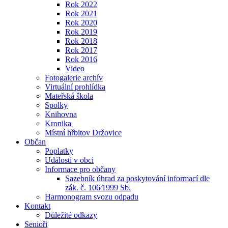
Rok 2022
Rok 2021
Rok 2020
Rok 2019
Rok 2018
Rok 2017
Rok 2016
Video
Fotogalerie archív
Virtuální prohlídka
Mateřská škola
Spolky
Knihovna
Kronika
Místní hřbitov Držovice
Občan
Poplatky
Události v obci
Informace pro občany
Sazebník úhrad za poskytování informací dle
zák. č. 106⁄1999 Sb.
Harmonogram svozu odpadu
Kontakt
Důležité odkazy
Senioři