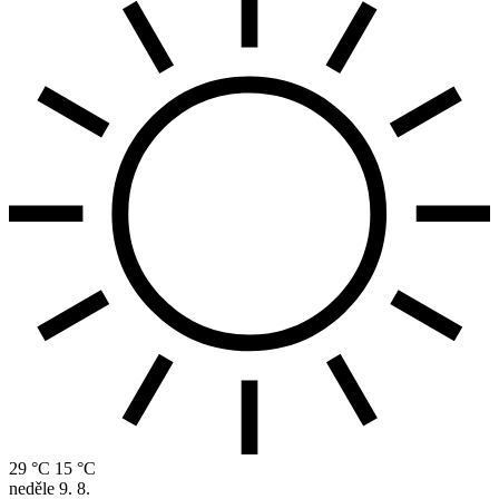
29 °C
15 °C
neděle
9. 8.