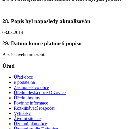
28. Popis byl naposledy aktualizován
03.03.2014
29. Datum konce platnosti popisu
Bez časového omezení.
Úřad
Úřad obce
e-podatelna
Zastupitelstvo obce
Úřední deska obce Držovice
Úřední hodiny
Povinné informace
Rozklikávací rozpočet
Vyhlášky
Životní situace
Územní plán obce
Územní studie Držovice