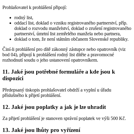
Prohlašovatel k prohlášení připojí:
rodný list,
oddací list, doklad o vzniku registrovaného partnerství, příp.
doklad o rozvodu manželství, doklad o zrušení registrovaného
partnerství, úmrtní list zemřelého manžela nebo partnera,
doklad o tom, že není státním občanem Slovenské republiky.
Činí-li prohlášení pro dítě zákonný zástupce nebo opatrovník (viz
bod 04), připojí k prohlášení rodný list dítěte a pravomocné
rozhodnutí soudu o jeho ustanovení opatrovníkem.
11. Jaké jsou potřebné formuláře a kde jsou k
dispozici
Předepsaný tiskopis prohlašovatel obdrží a vyplní u úřadu
příslušného k přijetí prohlášení.
12. Jaké jsou poplatky a jak je lze uhradit
Za přijetí prohlášení je stanoven správní poplatek ve výši 500 Kč.
13. Jaké jsou lhůty pro vyřízení