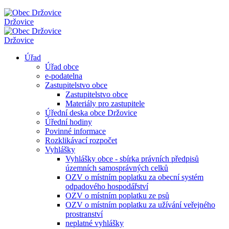
Držovice
Držovice
Úřad
Úřad obce
e-podatelna
Zastupitelstvo obce
Zastupitelstvo obce
Materiály pro zastupitele
Úřední deska obce Držovice
Úřední hodiny
Povinné informace
Rozklikávací rozpočet
Vyhlášky
Vyhlášky obce - sbírka právních předpisů
územních samosprávných celků
OZV o místním poplatku za obecní systém
odpadového hospodářství
OZV o místním poplatku ze psů
OZV o místním poplatku za užívání veřejného
prostranství
neplatné vyhlášky