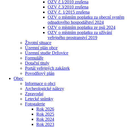
OZV č.1⁄2010 zrušena
OZV č.3⁄2010 zrušena
OZV č. 1⁄2015 zrušena
OZV o místním poplatku za obecní systém
odpadového hospodářství 2024
OZV o místním poplatku ze psů 2024
OZV o místním poplatku za užívání
veřejného prostranství 2019
Životní situace
Územní plán obce
Územní studie Držovice
Formuláře
Dotační tituly
Portál veřejných zakázek
Povodňový plán
Obec
Informace o obci
Archeologické nálezy
Zpravodaj
Letecké snímky
Fotogalerie
Rok 2026
Rok 2025
Rok 2024
Rok 2023