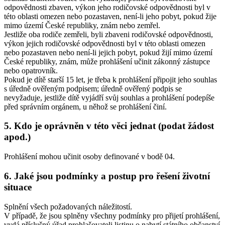
odpovědnosti zbaven, výkon jeho rodičovské odpovědnosti byl v
této oblasti omezen nebo pozastaven, není-li jeho pobyt, pokud žije
mimo území České republiky, znám nebo zemřel.
Jestliže oba rodiče zemřeli, byli zbaveni rodičovské odpovědnosti,
výkon jejich rodičovské odpovědnosti byl v této oblasti omezen
nebo pozastaven nebo není-li jejich pobyt, pokud žijí mimo území
České republiky, znám, může prohlášení učinit zákonný zástupce
nebo opatrovník.
Pokud je dítě starší 15 let, je třeba k prohlášení připojit jeho souhlas
s úředně ověřeným podpisem; úředně ověřený podpis se
nevyžaduje, jestliže dítě vyjádří svůj souhlas a prohlášení podepíše
před správním orgánem, u něhož se prohlášení činí.
5. Kdo je oprávněn v této věci jednat (podat žádost
apod.)
Prohlášení mohou učinit osoby definované v bodě 04.
6. Jaké jsou podmínky a postup pro řešení životní
situace
Splnění všech požadovaných náležitostí.
V případě, že jsou splněny všechny podmínky pro přijetí prohlášení,
vydá příslušný úřad prohlašovateli listinu o nabytí státního občanství