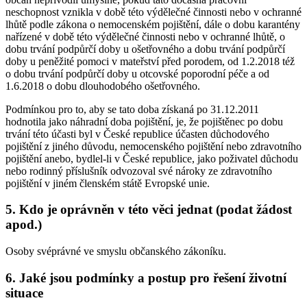
neschopnost vznikla v době této výdělečné činnosti nebo v ochranné
lhůtě podle zákona o nemocenském pojištění, dále o dobu karantény
nařízené v době této výdělečné činnosti nebo v ochranné lhůtě, o
dobu trvání podpůrčí doby u ošetřovného a dobu trvání podpůrčí
doby u peněžité pomoci v mateřství před porodem, od 1.2.2018 též
o dobu trvání podpůrčí doby u otcovské poporodní péče a od
1.6.2018 o dobu dlouhodobého ošetřovného.
Podmínkou pro to, aby se tato doba získaná po 31.12.2011
hodnotila jako náhradní doba pojištění, je, že pojištěnec po dobu
trvání této účasti byl v České republice účasten důchodového
pojištění z jiného důvodu, nemocenského pojištění nebo zdravotního
pojištění anebo, bydlel-li v České republice, jako poživatel důchodu
nebo rodinný příslušník odvozoval své nároky ze zdravotního
pojištění v jiném členském státě Evropské unie.
5. Kdo je oprávněn v této věci jednat (podat žádost
apod.)
Osoby svéprávné ve smyslu občanského zákoníku.
6. Jaké jsou podmínky a postup pro řešení životní
situace