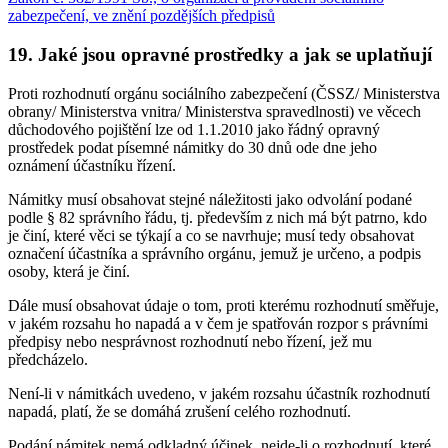
zabezpečení, ve znění pozdějších předpisů
19. Jaké jsou opravné prostředky a jak se uplatňují
Proti rozhodnutí orgánu sociálního zabezpečení (ČSSZ/ Ministerstva
obrany/ Ministerstva vnitra/ Ministerstva spravedlnosti) ve věcech
důchodového pojištění lze od 1.1.2010 jako řádný opravný
prostředek podat písemné námitky do 30 dnů ode dne jeho
oznámení účastníku řízení.
Námitky musí obsahovat stejné náležitosti jako odvolání podané
podle § 82 správního řádu, tj. především z nich má být patrno, kdo
je činí, které věci se týkají a co se navrhuje; musí tedy obsahovat
označení účastníka a správního orgánu, jemuž je určeno, a podpis
osoby, která je činí.
Dále musí obsahovat údaje o tom, proti kterému rozhodnutí směřuje,
v jakém rozsahu ho napadá a v čem je spatřován rozpor s právními
předpisy nebo nesprávnost rozhodnutí nebo řízení, jež mu
předcházelo.
Není-li v námitkách uvedeno, v jakém rozsahu účastník rozhodnutí
napadá, platí, že se domáhá zrušení celého rozhodnutí.
Podání námitek nemá odkladný účinek, nejde-li o rozhodnutí, které