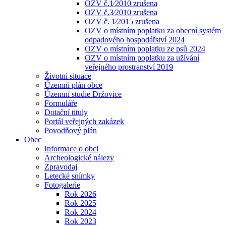
OZV č.1⁄2010 zrušena
OZV č.3⁄2010 zrušena
OZV č. 1⁄2015 zrušena
OZV o místním poplatku za obecní systém
odpadového hospodářství 2024
OZV o místním poplatku ze psů 2024
OZV o místním poplatku za užívání
veřejného prostranství 2019
Životní situace
Územní plán obce
Územní studie Držovice
Formuláře
Dotační tituly
Portál veřejných zakázek
Povodňový plán
Obec
Informace o obci
Archeologické nálezy
Zpravodaj
Letecké snímky
Fotogalerie
Rok 2026
Rok 2025
Rok 2024
Rok 2023