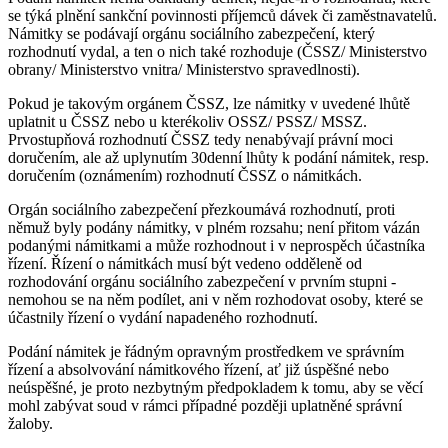
se týká plnění sankční povinnosti příjemců dávek či zaměstnavatelů.
Námitky se podávají orgánu sociálního zabezpečení, který
rozhodnutí vydal, a ten o nich také rozhoduje (ČSSZ/ Ministerstvo
obrany/ Ministerstvo vnitra/ Ministerstvo spravedlnosti).
Pokud je takovým orgánem ČSSZ, lze námitky v uvedené lhůtě
uplatnit u ČSSZ nebo u kterékoliv OSSZ/ PSSZ/ MSSZ.
Prvostupňová rozhodnutí ČSSZ tedy nenabývají právní moci
doručením, ale až uplynutím 30denní lhůty k podání námitek, resp.
doručením (oznámením) rozhodnutí ČSSZ o námitkách.
Orgán sociálního zabezpečení přezkoumává rozhodnutí, proti
němuž byly podány námitky, v plném rozsahu; není přitom vázán
podanými námitkami a může rozhodnout i v neprospěch účastníka
řízení. Řízení o námitkách musí být vedeno odděleně od
rozhodování orgánu sociálního zabezpečení v prvním stupni -
nemohou se na něm podílet, ani v něm rozhodovat osoby, které se
účastnily řízení o vydání napadeného rozhodnutí.
Podání námitek je řádným opravným prostředkem ve správním
řízení a absolvování námitkového řízení, ať již úspěšné nebo
neúspěšné, je proto nezbytným předpokladem k tomu, aby se věcí
mohl zabývat soud v rámci případné později uplatněné správní
žaloby.