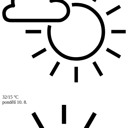
32/15 °C
pondělí
10. 8.