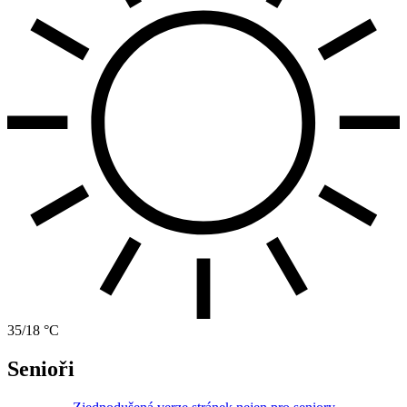
35/18 °C
Senioři