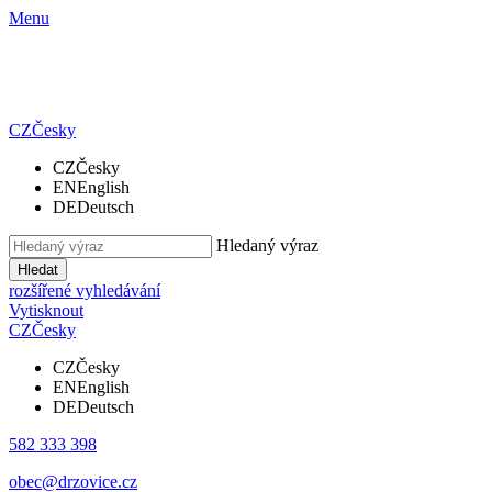
Menu
CZ
Česky
CZ
Česky
EN
English
DE
Deutsch
Hledaný výraz
Hledat
rozšířené vyhledávání
Vytisknout
CZ
Česky
CZ
Česky
EN
English
DE
Deutsch
582 333 398
obec@drzovice.cz