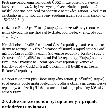
Proti pravomocnému rozhodnutí ČSSZ může ovšem oprávněný,
který se domnívá, že byl ve svých právech zkrácen, podat do 2
měsíců ode dne doručení rozhodnutí o námitkách žalobu. Náležitosti
žalobního návrhu jsou upraveny soudním řádem správním (zákon č.
150/2002 Sb.).
K řízení o žalobě je příslušný krajský (v Praze Městský) soud, v
jehož obvodu má navrhovatel bydliště, popřípadě, v jehož obvodu
se zdržuje.
Nemá-li občan bydliště na území České republiky a ani se na tomto
území nezdržuje, je k řízení o žalobě příslušný Krajský soud v Brně,
má-li občan bydliště na území Slovenské republiky; Krajský soud v
Ostravě, má-li bydliště na území Polské republiky; Krajský soud v
Plzni, má-li bydliště na území Spolkové republiky Německo;
Krajský soud v Českých Budějovicích, má-li bydliště na území
Rakouské republiky.
Nelze-li takto určit příslušnost krajského soudu, je příslušný krajský
soud určený podle místa posledního bydliště občana na území České
republiky, a nelze-li příslušnost určit ani takto, je příslušný Městský
soud v Praze.
20. Jaké sankce mohou být uplatněny v případě
nedodržení povinností