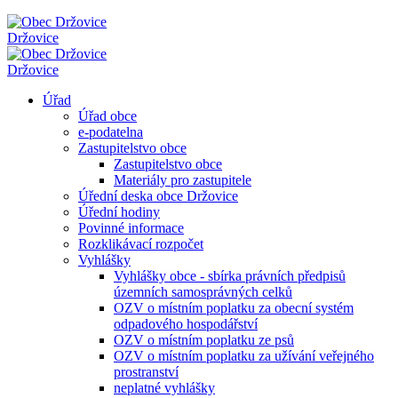
Držovice
Držovice
Úřad
Úřad obce
e-podatelna
Zastupitelstvo obce
Zastupitelstvo obce
Materiály pro zastupitele
Úřední deska obce Držovice
Úřední hodiny
Povinné informace
Rozklikávací rozpočet
Vyhlášky
Vyhlášky obce - sbírka právních předpisů
územních samosprávných celků
OZV o místním poplatku za obecní systém
odpadového hospodářství
OZV o místním poplatku ze psů
OZV o místním poplatku za užívání veřejného
prostranství
neplatné vyhlášky