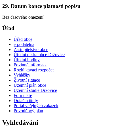
29. Datum konce platnosti popisu
Bez časového omezení.
Úřad
Úřad obce
e-podatelna
Zastupitelstvo obce
Úřední deska obce Držovice
Úřední hodiny
Povinné informace
Rozklikávací rozpočet
Vyhlášky
Životní situace
Územní plán obce
Územní studie Držovice
Formuláře
Dotační tituly
Portál veřejných zakázek
Povodňový plán
Vyhledávání