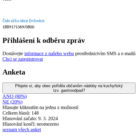
Číslo účtu obce Držovice:
1889171369/0800
Přihlášení k odběru zpráv
Dostávejte
informace z našeho webu
prostřednictvím SMS a e-mailů
Chci se zaregistrovat
Anketa
Přejete si, aby obec pořídila občanům nádoby na kuchyňský
tzv. gastroodpad?
ANO (80%)
NE (20%)
Hlasujte kliknutím na jednu z možností
Celkem hlasů: 148
Hlasování začalo: 9. 3. 2024
Hlasování končí: neomezeno
seznam všech anket