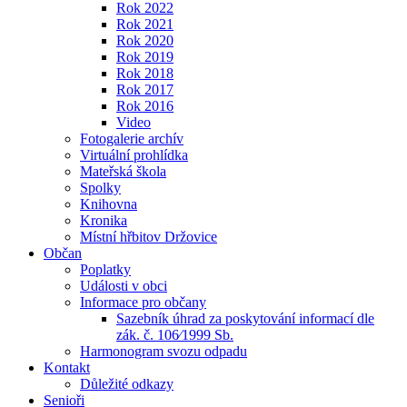
Rok 2022
Rok 2021
Rok 2020
Rok 2019
Rok 2018
Rok 2017
Rok 2016
Video
Fotogalerie archív
Virtuální prohlídka
Mateřská škola
Spolky
Knihovna
Kronika
Místní hřbitov Držovice
Občan
Poplatky
Události v obci
Informace pro občany
Sazebník úhrad za poskytování informací dle
zák. č. 106⁄1999 Sb.
Harmonogram svozu odpadu
Kontakt
Důležité odkazy
Senioři