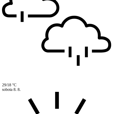
29/18 °C
sobota
8. 8.