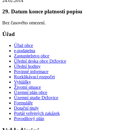
24.02.2014
29. Datum konce platnosti popisu
Bez časového omezení.
Úřad
Úřad obce
e-podatelna
Zastupitelstvo obce
Úřední deska obce Držovice
Úřední hodiny
Povinné informace
Rozklikávací rozpočet
Vyhlášky
Životní situace
Územní plán obce
Územní studie Držovice
Formuláře
Dotační tituly
Portál veřejných zakázek
Povodňový plán