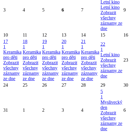
Letní kino
Letní kino
3
4
5
6
7
9
Zobrazit
všechny
záznamy ze
dne
10
11
12
13
14
15
16
17
18
19
20
21
22
1
1
1
1
1
1
Keramika
Keramika
Keramika
Keramika
Keramika
Letní kino
pro děti
pro děti
pro děti
pro děti
pro děti
Zobrazit
23
Zobrazit
Zobrazit
Zobrazit
Zobrazit
Zobrazit
všechny
všechny
všechny
všechny
všechny
všechny
záznamy ze
záznamy
záznamy
záznamy
záznamy
záznamy
dne
ze dne
ze dne
ze dne
ze dne
ze dne
24
25
26
27
28
29
30
5
1
Myslivecký
den
31
1
2
3
4
6
Zobrazit
všechny
záznamy ze
dne