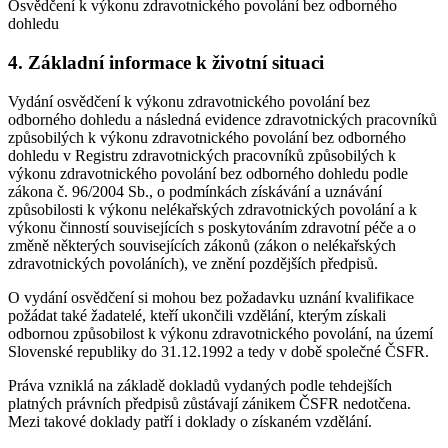
Osvědčení k výkonu zdravotnického povolání bez odborného
dohledu
4. Základní informace k životní situaci
Vydání osvědčení k výkonu zdravotnického povolání bez
odborného dohledu a následná evidence zdravotnických pracovníků
způsobilých k výkonu zdravotnického povolání bez odborného
dohledu v Registru zdravotnických pracovníků způsobilých k
výkonu zdravotnického povolání bez odborného dohledu podle
zákona č. 96/2004 Sb., o podmínkách získávání a uznávání
způsobilosti k výkonu nelékařských zdravotnických povolání a k
výkonu činností souvisejících s poskytováním zdravotní péče a o
změně některých souvisejících zákonů (zákon o nelékařských
zdravotnických povoláních), ve znění pozdějších předpisů.
O vydání osvědčení si mohou bez požadavku uznání kvalifikace
požádat také žadatelé, kteří ukončili vzdělání, kterým získali
odbornou způsobilost k výkonu zdravotnického povolání, na území
Slovenské republiky do 31.12.1992 a tedy v době společné ČSFR.
Práva vzniklá na základě dokladů vydaných podle tehdejších
platných právních předpisů zůstávají zánikem ČSFR nedotčena.
Mezi takové doklady patří i doklady o získaném vzdělání.