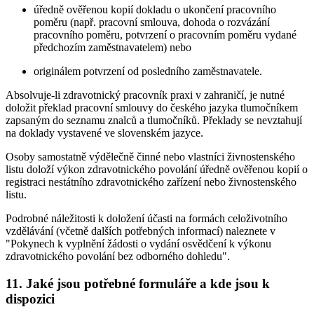
úředně ověřenou kopií dokladu o ukončení pracovního
poměru (např. pracovní smlouva, dohoda o rozvázání
pracovního poměru, potvrzení o pracovním poměru vydané
předchozím zaměstnavatelem) nebo
originálem potvrzení od posledního zaměstnavatele.
Absolvuje-li zdravotnický pracovník praxi v zahraničí, je nutné
doložit překlad pracovní smlouvy do českého jazyka tlumočníkem
zapsaným do seznamu znalců a tlumočníků. Překlady se nevztahují
na doklady vystavené ve slovenském jazyce.
Osoby samostatně výdělečně činné nebo vlastníci živnostenského
listu doloží výkon zdravotnického povolání úředně ověřenou kopií o
registraci nestátního zdravotnického zařízení nebo živnostenského
listu.
Podrobné náležitosti k doložení účasti na formách celoživotního
vzdělávání (včetně dalších potřebných informací) naleznete v
"Pokynech k vyplnění žádosti o vydání osvědčení k výkonu
zdravotnického povolání bez odborného dohledu".
11. Jaké jsou potřebné formuláře a kde jsou k
dispozici