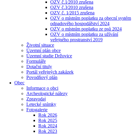
OZV č.1⁄2010 zrušena
OZV č.3⁄2010 zrušena
OZV č. 1⁄2015 zrušena
OZV o místním poplatku za obecní systém
odpadového hospodářství 2024
OZV o místním poplatku ze psů 2024
OZV o místním poplatku za užívání
veřejného prostranství 2019
Životní situace
Územní plán obce
Územní studie Držovice
Formuláře
Dotační tituly
Portál veřejných zakázek
Povodňový plán
Obec
Informace o obci
Archeologické nálezy
Zpravodaj
Letecké snímky
Fotogalerie
Rok 2026
Rok 2025
Rok 2024
Rok 2023