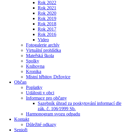
Rok 2022
Rok 2021
Rok 2020
Rok 2019
Rok 2018
Rok 2017
Rok 2016
Video
Fotogalerie archív
Virtuální prohlídka
Mateřská škola
Spolky
Knihovna
Kronika
Místní hřbitov Držovice
Občan
Poplatky
Události v obci
Informace pro občany
Sazebník úhrad za poskytování informací dle
zák. č. 106⁄1999 Sb.
Harmonogram svozu odpadu
Kontakt
Důležité odkazy
Senioři