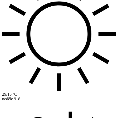
29/15 °C
neděle
9. 8.