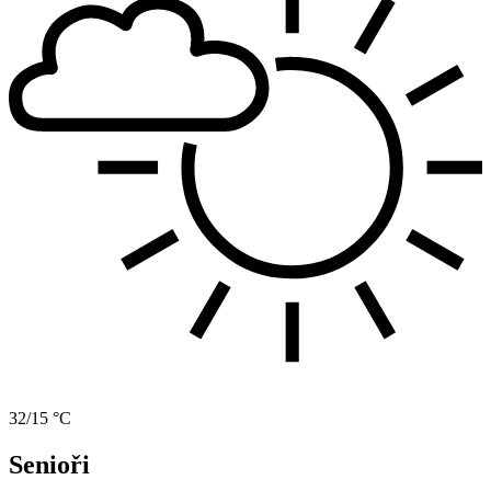
32/15 °C
Senioři