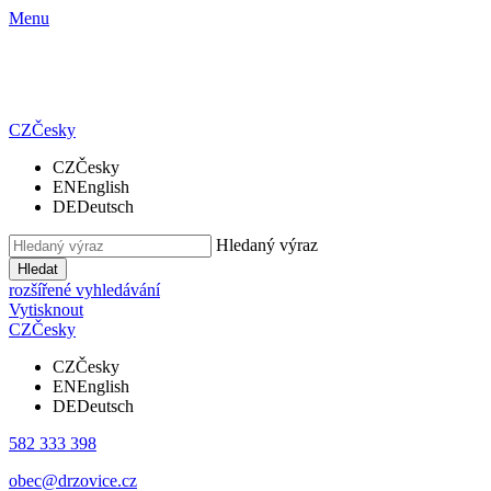
Menu
CZ
Česky
CZ
Česky
EN
English
DE
Deutsch
Hledaný výraz
Hledat
rozšířené vyhledávání
Vytisknout
CZ
Česky
CZ
Česky
EN
English
DE
Deutsch
582 333 398
obec@drzovice.cz