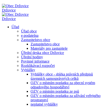
Držovice
Držovice
Úřad
Úřad obce
e-podatelna
Zastupitelstvo obce
Zastupitelstvo obce
Materiály pro zastupitele
Úřední deska obce Držovice
Úřední hodiny
Povinné informace
Rozklikávací rozpočet
Vyhlášky
Vyhlášky obce - sbírka právních předpisů
územních samosprávných celků
OZV o místním poplatku za obecní systém
odpadového hospodářství
OZV o místním poplatku ze psů
OZV o místním poplatku za užívání veřejného
prostranství
neplatné vyhlášky