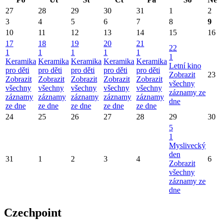
27
28
29
30
31
1
2
3
4
5
6
7
8
9
10
11
12
13
14
15
16
17
18
19
20
21
22
1
1
1
1
1
1
Keramika
Keramika
Keramika
Keramika
Keramika
Letní kino
pro děti
pro děti
pro děti
pro děti
pro děti
Zobrazit
23
Zobrazit
Zobrazit
Zobrazit
Zobrazit
Zobrazit
všechny
všechny
všechny
všechny
všechny
všechny
záznamy ze
záznamy
záznamy
záznamy
záznamy
záznamy
dne
ze dne
ze dne
ze dne
ze dne
ze dne
24
25
26
27
28
29
30
5
1
Myslivecký
den
31
1
2
3
4
6
Zobrazit
všechny
záznamy ze
dne
Czechpoint