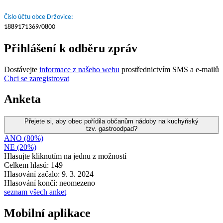
Číslo účtu obce Držovice:
1889171369/0800
Přihlášení k odběru zpráv
Dostávejte
informace z našeho webu
prostřednictvím SMS a e-mailů
Chci se zaregistrovat
Anketa
Přejete si, aby obec pořídila občanům nádoby na kuchyňský
tzv. gastroodpad?
ANO (80%)
NE (20%)
Hlasujte kliknutím na jednu z možností
Celkem hlasů: 149
Hlasování začalo: 9. 3. 2024
Hlasování končí: neomezeno
seznam všech anket
Mobilní aplikace