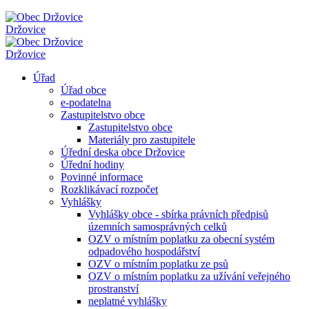
Držovice
Držovice
Úřad
Úřad obce
e-podatelna
Zastupitelstvo obce
Zastupitelstvo obce
Materiály pro zastupitele
Úřední deska obce Držovice
Úřední hodiny
Povinné informace
Rozklikávací rozpočet
Vyhlášky
Vyhlášky obce - sbírka právních předpisů
územních samosprávných celků
OZV o místním poplatku za obecní systém
odpadového hospodářství
OZV o místním poplatku ze psů
OZV o místním poplatku za užívání veřejného
prostranství
neplatné vyhlášky