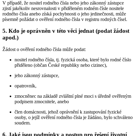
V případě, že nositel rodného čísla nebo jeho zákonný zástupce
zjistí jakékoliv nesrovnalosti v přiděleném rodném čísle nositele
rodného čísla anebo získá pochybnosti o jeho jedinečnosti, může
písemně požádat o ověření rodného čísla v registru rodných čísel.
5. Kdo je oprávněn v této věci jednat (podat žádost
apod.)
Žádost o ověření rodného čísla může podat:
nositel rodného čísla, tj. fyzická osoba, které bylo rodné číslo
přiděleno (občan České republiky nebo cizinec),
jeho zákonný zástupce,
opatrovník,
zmocněnec na základě zvláštní plné moci s úředně ověřeným
podpisem zmocnitele, anebo
člen domácnosti, jehož oprávnění k zastupování fyzické
osoby, o jejíž ověření rodného čísla je žádáno, bylo schváleno
soudem.
6. Jaké jsou podmínky a postup pro řešení životní