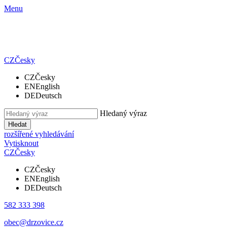
Menu
CZ
Česky
CZ
Česky
EN
English
DE
Deutsch
Hledaný výraz
Hledat
rozšířené vyhledávání
Vytisknout
CZ
Česky
CZ
Česky
EN
English
DE
Deutsch
582 333 398
obec@drzovice.cz