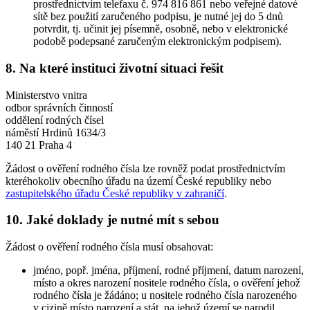
prostřednictvím telefaxu č. 974 816 861 nebo veřejné datové
sítě bez použití zaručeného podpisu, je nutné jej do 5 dnů
potvrdit, tj. učinit jej písemně, osobně, nebo v elektronické
podobě podepsané zaručeným elektronickým podpisem).
8. Na které instituci životní situaci řešit
Ministerstvo vnitra
odbor správních činností
oddělení rodných čísel
náměstí Hrdinů 1634/3
140 21 Praha 4
Žádost o ověření rodného čísla lze rovněž podat prostřednictvím
kteréhokoliv obecního úřadu na území České republiky nebo
zastupitelského úřadu České republiky v zahraničí
.
10. Jaké doklady je nutné mít s sebou
Žádost o ověření rodného čísla musí obsahovat:
jméno, popř. jména, příjmení, rodné příjmení, datum narození,
místo a okres narození nositele rodného čísla, o ověření jehož
rodného čísla je žádáno; u nositele rodného čísla narozeného
v cizině místo narození a stát, na jehož území se narodil