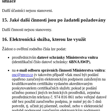
situace
Další účastníci nejsou stanoveni.
15. Jaké další činnosti jsou po žadateli požadovány
Další činnosti nejsou stanoveny.
16. Elektronická služba, kterou lze využít
Žádost o ověření rodného čísla lze podat:
prostřednictvím
datové schránky Ministerstva vnitra
(identifikační číslo datové schránky:
6BNAAWP
),
na
e-mail odboru správních činností Ministerstva vnitra
:
osc@mvcr.cz
(v takovém případě však musí být podání
opatřeno zaručeným elektronickým podpisem založeným na
kvalifikovaném certifikátu vydaném akreditovaným
poskytovatelem certifikačních služeb; pokud je podání
učiněno pomocí jiných technických prostředků, zejména
prostřednictvím telefaxu č. 974 816 861 nebo veřejné datové
sítě bez použití zaručeného podpisu, je nutné jej do 5 dnů
potvrdit, tj. učinit jej písemně, osobně, nebo v elektronické
podobě podepsané zaručeným elektronickým podpisem).