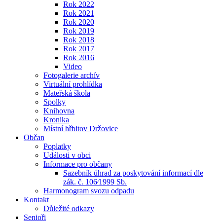
Rok 2022
Rok 2021
Rok 2020
Rok 2019
Rok 2018
Rok 2017
Rok 2016
Video
Fotogalerie archív
Virtuální prohlídka
Mateřská škola
Spolky
Knihovna
Kronika
Místní hřbitov Držovice
Občan
Poplatky
Události v obci
Informace pro občany
Sazebník úhrad za poskytování informací dle
zák. č. 106⁄1999 Sb.
Harmonogram svozu odpadu
Kontakt
Důležité odkazy
Senioři