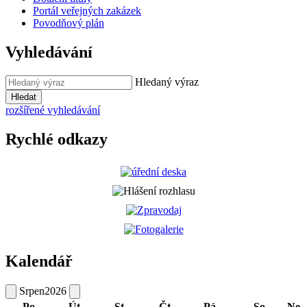
Portál veřejných zakázek
Povodňový plán
Vyhledávání
Hledaný výraz
Hledat
rozšířené vyhledávání
Rychlé odkazy
Kalendář
Srpen
2026
Po
Út
St
Čt
Pá
So
Ne