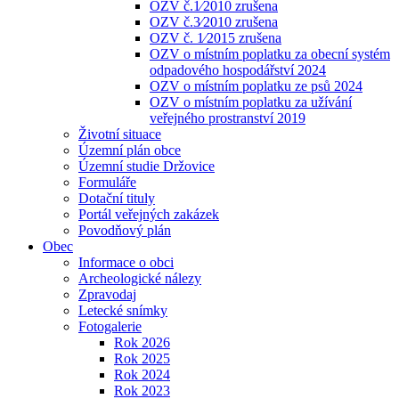
OZV č.1⁄2010 zrušena
OZV č.3⁄2010 zrušena
OZV č. 1⁄2015 zrušena
OZV o místním poplatku za obecní systém
odpadového hospodářství 2024
OZV o místním poplatku ze psů 2024
OZV o místním poplatku za užívání
veřejného prostranství 2019
Životní situace
Územní plán obce
Územní studie Držovice
Formuláře
Dotační tituly
Portál veřejných zakázek
Povodňový plán
Obec
Informace o obci
Archeologické nálezy
Zpravodaj
Letecké snímky
Fotogalerie
Rok 2026
Rok 2025
Rok 2024
Rok 2023