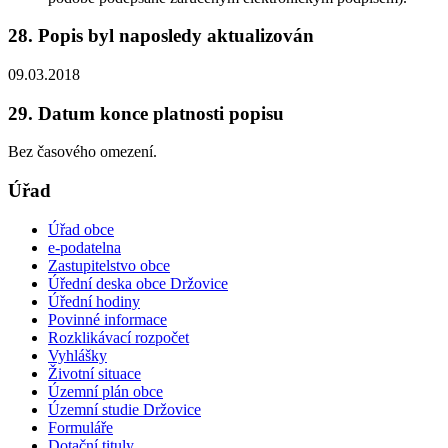
28. Popis byl naposledy aktualizován
09.03.2018
29. Datum konce platnosti popisu
Bez časového omezení.
Úřad
Úřad obce
e-podatelna
Zastupitelstvo obce
Úřední deska obce Držovice
Úřední hodiny
Povinné informace
Rozklikávací rozpočet
Vyhlášky
Životní situace
Územní plán obce
Územní studie Držovice
Formuláře
Dotační tituly