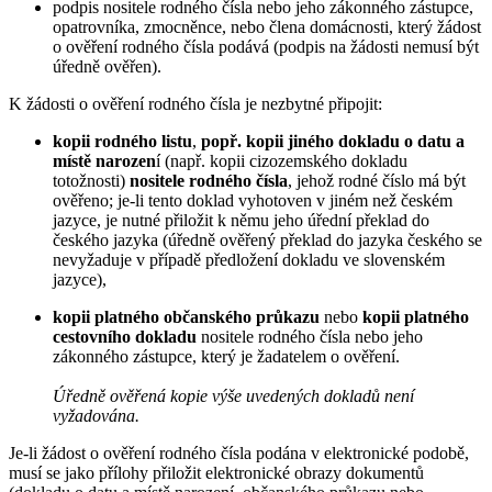
podpis nositele rodného čísla nebo jeho zákonného zástupce,
opatrovníka, zmocněnce, nebo člena domácnosti, který žádost
o ověření rodného čísla podává (podpis na žádosti nemusí být
úředně ověřen).
K žádosti o ověření rodného čísla je nezbytné připojit:
kopii rodného listu
,
popř. kopii jiného dokladu o datu a
místě narozen
í (např. kopii cizozemského dokladu
totožnosti)
nositele rodného čísla
, jehož rodné číslo má být
ověřeno; je-li tento doklad vyhotoven v jiném než českém
jazyce, je nutné přiložit k němu jeho úřední překlad do
českého jazyka (úředně ověřený překlad do jazyka českého se
nevyžaduje v případě předložení dokladu ve slovenském
jazyce),
kopii platného občanského průkazu
nebo
kopii platného
cestovního dokladu
nositele rodného čísla nebo jeho
zákonného zástupce, který je žadatelem o ověření.
Úředně ověřená kopie výše uvedených dokladů není
vyžadována.
Je-li žádost o ověření rodného čísla podána v elektronické podobě,
musí se jako přílohy přiložit elektronické obrazy dokumentů