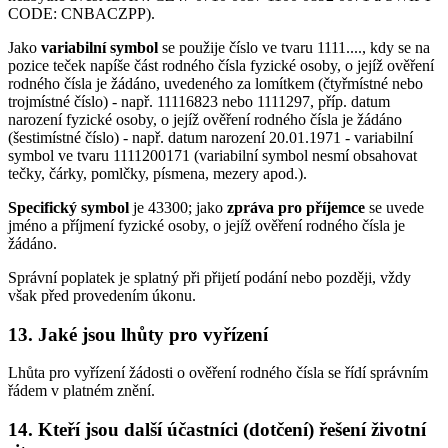
CODE: CNBACZPP).
Jako
variabilní symbol
se použije číslo ve tvaru 1111...., kdy se na
pozice teček napíše část rodného čísla fyzické osoby, o jejíž ověření
rodného čísla je žádáno, uvedeného za lomítkem (čtyřmístné nebo
trojmístné číslo) - např. 11116823 nebo 1111297, příp. datum
narození fyzické osoby, o jejíž ověření rodného čísla je žádáno
(šestimístné číslo) - např. datum narození 20.01.1971 - variabilní
symbol ve tvaru 1111200171 (variabilní symbol nesmí obsahovat
tečky, čárky, pomlčky, písmena, mezery apod.).
Specifický symbol
je 43300; jako
zpráva pro příjemce
se uvede
jméno a příjmení fyzické osoby, o jejíž ověření rodného čísla je
žádáno.
Správní poplatek je splatný při přijetí podání nebo později, vždy
však před provedením úkonu.
13. Jaké jsou lhůty pro vyřízení
Lhůta pro vyřízení žádosti o ověření rodného čísla se řídí správním
řádem v platném znění.
14. Kteří jsou další účastníci (dotčení) řešení životní