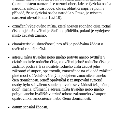
(pozn.: místem narození se rozumí obec, kde se fyzická osoba
narodila, nikoliv část obce, okres, oblast či např. region; v
případě, že se fyzická osoba narodila v Praze, je místem
narození obvod Praha 1 až 10),
označení výdejového místa, které nositeli rodného čísla rodné
číslo, o jehož ověření je žádáno, přidělilo, pokud je výdejové
místo žadateli známo,
charakteristiku skutečností, pro něž je podávána žádost o
ověření rodného čísla,
adresu místa trvalého nebo jiného pobytu anebo bydliště v
cizině nositele rodného čísla, o ověření jehož rodného čísla je
žádáno; podává-li za nositele rodného čísla žádost jeho
zákonný zástupce, opatrovník, zmocněnec na základě zvláštní
plné moci s úředně ověřeným podpisem zmocnitele, anebo
člen domácnosti, jehož oprávnění k zastupování fyzické
osoby bylo schváleno soudem, uvede se v žádosti též jméno,
popř. jména, příjmení a adresa místa trvalého nebo jiného
pobytu anebo bydliště v cizině tohoto zákonného zástupce,
opatrovníka, zmocněnce, nebo člena domácnosti,
datum sepsání žádosti,