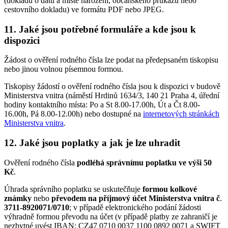
(dokladu o datu a místě narození, občanského průkazu nebo
cestovního dokladu) ve formátu PDF nebo JPEG.
11. Jaké jsou potřebné formuláře a kde jsou k
dispozici
Žádost o ověření rodného čísla lze podat na předepsaném tiskopisu
nebo jinou volnou písemnou formou.
Tiskopisy žádostí o ověření rodného čísla jsou k dispozici v budově
Ministerstva vnitra (náměstí Hrdinů 1634/3, 140 21 Praha 4, úřední
hodiny kontaktního místa: Po a St 8.00-17.00h, Út a Čt 8.00-
16.00h, Pá 8.00-12.00h) nebo dostupné na
internetových stránkách
Ministerstva vnitra
.
12. Jaké jsou poplatky a jak je lze uhradit
Ověření rodného čísla
podléhá správnímu poplatku ve výši 50
Kč
.
Úhrada správního poplatku se uskutečňuje
formou kolkové
známky
nebo
převodem na příjmový účet Ministerstva vnitra č
.
3711-8920071/0710
; v případě elektronického podání žádosti
výhradně formou převodu na účet (v případě platby ze zahraničí je
nezbytné uvést IBAN: CZ47 0710 0037 1100 0892 0071 a SWIFT