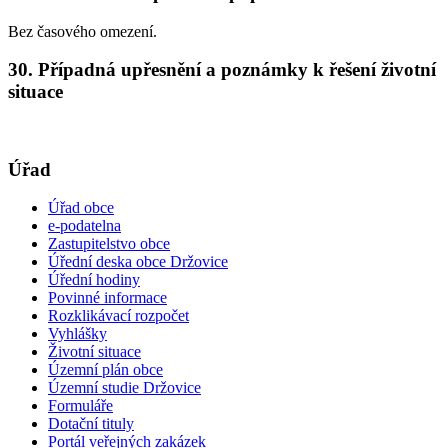
Bez časového omezení.
30. Případná upřesnění a poznámky k řešení životní
situace
Úřad
Úřad obce
e-podatelna
Zastupitelstvo obce
Úřední deska obce Držovice
Úřední hodiny
Povinné informace
Rozklikávací rozpočet
Vyhlášky
Životní situace
Územní plán obce
Územní studie Držovice
Formuláře
Dotační tituly
Portál veřejných zakázek