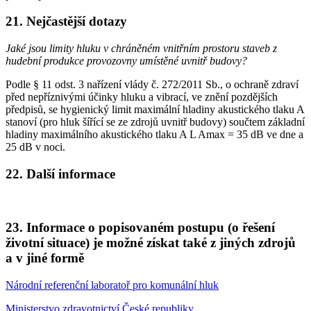
21. Nejčastější dotazy
Jaké jsou limity hluku v chráněném vnitřním prostoru staveb z
hudební produkce provozovny umístěné uvnitř budovy?
Podle § 11 odst. 3 nařízení vlády č. 272/2011 Sb., o ochraně zdraví
před nepříznivými účinky hluku a vibrací, ve znění pozdějších
předpisů, se hygienický limit maximální hladiny akustického tlaku A
stanoví (pro hluk šířící se ze zdrojů uvnitř budovy) součtem základní
hladiny maximálního akustického tlaku A L Amax = 35 dB ve dne a
25 dB v noci.
22. Další informace
23. Informace o popisovaném postupu (o řešení
životní situace) je možné získat také z jiných zdrojů
a v jiné formě
Národní referenční laboratoř pro komunální hluk
Ministerstvo zdravotnictví České republiky