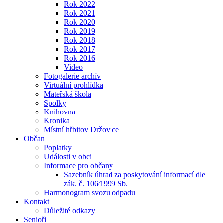
Rok 2022
Rok 2021
Rok 2020
Rok 2019
Rok 2018
Rok 2017
Rok 2016
Video
Fotogalerie archív
Virtuální prohlídka
Mateřská škola
Spolky
Knihovna
Kronika
Místní hřbitov Držovice
Občan
Poplatky
Události v obci
Informace pro občany
Sazebník úhrad za poskytování informací dle
zák. č. 106⁄1999 Sb.
Harmonogram svozu odpadu
Kontakt
Důležité odkazy
Senioři