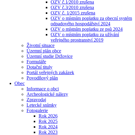
OZV č.1⁄2010 zrušena
OZV č.3⁄2010 zrušena
OZV č. 1⁄2015 zrušena
OZV o místním poplatku za obecní systém
odpadového hospodářství 2024
OZV o místním poplatku ze psů 2024
OZV o místním poplatku za užívání
veřejného prostranství 2019
Životní situace
Územní plán obce
Územní studie Držovice
Formuláře
Dotační tituly
Portál veřejných zakázek
Povodňový plán
Obec
Informace o obci
Archeologické nálezy
Zpravodaj
Letecké snímky
Fotogalerie
Rok 2026
Rok 2025
Rok 2024
Rok 2023