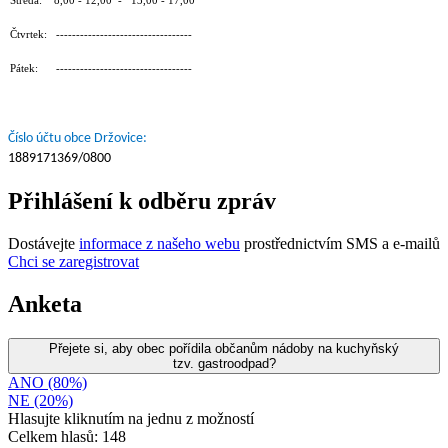
Středa: 8,00 - 12,00 - 13,00 - 17,00
Čtvrtek: ----------------------------------
Pátek: ----------------------------------
Číslo účtu obce Držovice:
1889171369/0800
Přihlášení k odběru zpráv
Dostávejte
informace z našeho webu
prostřednictvím SMS a e-mailů
Chci se zaregistrovat
Anketa
Přejete si, aby obec pořídila občanům nádoby na kuchyňský
tzv. gastroodpad?
ANO (80%)
NE (20%)
Hlasujte kliknutím na jednu z možností
Celkem hlasů: 148