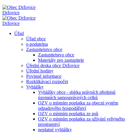
Držovice
Držovice
Úřad
Úřad obce
e-podatelna
Zastupitelstvo obce
Zastupitelstvo obce
Materiály pro zastupitele
Úřední deska obce Držovice
Úřední hodiny
Povinné informace
Rozklikávací rozpočet
Vyhlášky
Vyhlášky obce - sbírka právních předpisů
územních samosprávných celků
OZV o místním poplatku za obecní systém
odpadového hospodářství
OZV o místním poplatku ze psů
OZV o místním poplatku za užívání veřejného
prostranství
neplatné vyhlášky