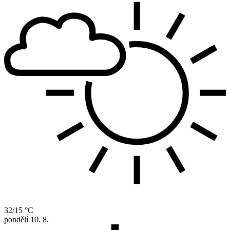
32/15 °C
pondělí
10. 8.