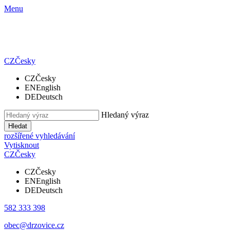
Menu
CZ
Česky
CZ
Česky
EN
English
DE
Deutsch
Hledaný výraz
Hledat
rozšířené vyhledávání
Vytisknout
CZ
Česky
CZ
Česky
EN
English
DE
Deutsch
582 333 398
obec@drzovice.cz