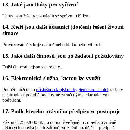
13. Jaké jsou lhůty pro vyřízení
Lhůty jsou řešeny v souladu se správním řádem.
14. Kteří jsou další účastníci (dotčení) řešení životní
situace
Provozovatelé zdroje nadměrného hluku nebo vibrací.
15. Jaké další činnosti jsou po žadateli požadovány
Další činnosti nejsou stanoveny.
16. Elektronická služba, kterou lze využít
Podnět můžete na
příslušnou krajskou hygienickou stanici
zaslat v
elektronické podobě podepsané zaručeným elektronickým
podpisem.
17. Podle kterého právního předpisu se postupuje
Zákon č. 258/2000 Sb., o ochraně veřejného zdraví a o změně
některých souvisejících zákonů, ve znění pozdějších předpisů