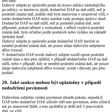
této dani.
Daňový subjekt je oprávněn podat do konce měsíce následujícího
po měsíci, ve kterém to zjistil, dodatečné DAP na daň nižší, než je
poslední známá daň, jestliže daň byla stanovena v nesprávné výši; v
tomto dodatečném DAP nelze namítat vady postupu správce daně.
Dodatečné DAP na daň nižší, než je poslední známá daň, není
přípustné, pokud některé z rozhodnutí, z něhož vyplývá poslední
známá daň, bylo učiněno podle pomůcek nebo vydáno na základě
sjednání daně.
Daňový subjekt je oprávněn podat dodatečné DAP, kterým se
nemění poslední známá daň, ale pouze údaje daňovým subjektem
dříve tvrzené.
V dodatečném DAP uvede daňový subjekt rozdíl oproti poslední
známé dani a den jeho zjištění; v případě dodatečného DAP na daň
nižší, nebo v případě, kdy se nemění poslední známá daň, ale pouze
údaje daňovým subjektem dříve tvrzené, uvede i důvody pro jeho
podání.
20. Jaké sankce mohou být uplatněny v případě
nedodržení povinností
Daňovému subjektu vzniká povinnost uhradit pokutu, nepodá-li
DAP nebo dodatečné DAP, ačkoliv měl tuto povinnost, nebo učiní-li
tak po stanovené lhůtě, a toto zpoždění je delší než 5 pracovních
dnů, ve výši: