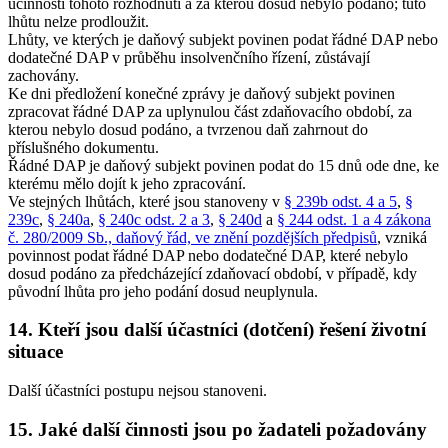
účinnosti tohoto rozhodnutí a za kterou dosud nebylo podáno; tuto
lhůtu nelze prodloužit.
Lhůty, ve kterých je daňový subjekt povinen podat řádné DAP nebo
dodatečné DAP v průběhu insolvenčního řízení, zůstávají
zachovány.
Ke dni předložení konečné zprávy je daňový subjekt povinen
zpracovat řádné DAP za uplynulou část zdaňovacího období, za
kterou nebylo dosud podáno, a tvrzenou daň zahrnout do
příslušného dokumentu.
Řádné DAP je daňový subjekt povinen podat do 15 dnů ode dne, ke
kterému mělo dojít k jeho zpracování.
Ve stejných lhůtách, které jsou stanoveny v
§ 239b odst. 4 a 5
,
§
239c
,
§ 240a
,
§ 240c odst. 2 a 3
,
§ 240d
a
§ 244 odst. 1 a 4 zákona
č. 280/2009 Sb., daňový řád, ve znění pozdějších předpisů
, vzniká
povinnost podat řádné DAP nebo dodatečné DAP, které nebylo
dosud podáno za předcházející zdaňovací období, v případě, kdy
původní lhůta pro jeho podání dosud neuplynula.
14. Kteří jsou další účastníci (dotčení) řešení životní
situace
Další účastníci postupu nejsou stanoveni.
15. Jaké další činnosti jsou po žadateli požadovány