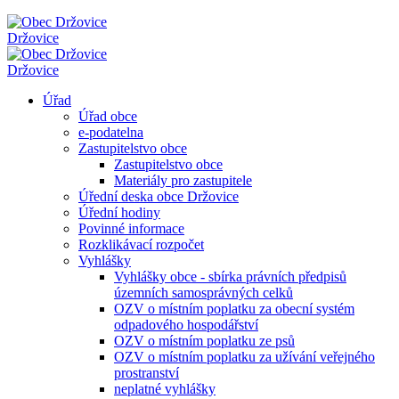
Držovice
Držovice
Úřad
Úřad obce
e-podatelna
Zastupitelstvo obce
Zastupitelstvo obce
Materiály pro zastupitele
Úřední deska obce Držovice
Úřední hodiny
Povinné informace
Rozklikávací rozpočet
Vyhlášky
Vyhlášky obce - sbírka právních předpisů
územních samosprávných celků
OZV o místním poplatku za obecní systém
odpadového hospodářství
OZV o místním poplatku ze psů
OZV o místním poplatku za užívání veřejného
prostranství
neplatné vyhlášky