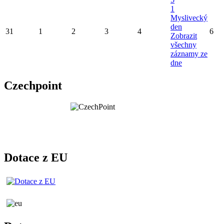
1
Myslivecký
den
31
1
2
3
4
6
Zobrazit
všechny
záznamy ze
dne
Czechpoint
Dotace z EU