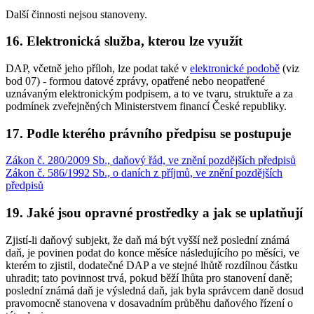
Další činnosti nejsou stanoveny.
16. Elektronická služba, kterou lze využít
DAP, včetně jeho příloh, lze podat také v
elektronické podobě
(viz
bod 07) - formou datové zprávy, opatřené nebo neopatřené
uznávaným elektronickým podpisem, a to ve tvaru, struktuře a za
podmínek zveřejněných Ministerstvem financí České republiky.
17. Podle kterého právního předpisu se postupuje
Zákon č. 280/2009 Sb., daňový řád, ve znění pozdějších předpisů
Zákon č. 586/1992 Sb., o daních z příjmů, ve znění pozdějších
předpisů
19. Jaké jsou opravné prostředky a jak se uplatňují
Zjistí-li daňový subjekt, že daň má být vyšší než poslední známá
daň, je povinen podat do konce měsíce následujícího po měsíci, ve
kterém to zjistil, dodatečné DAP a ve stejné lhůtě rozdílnou částku
uhradit; tato povinnost trvá, pokud běží lhůta pro stanovení daně;
poslední známá daň je výsledná daň, jak byla správcem daně dosud
pravomocně stanovena v dosavadním průběhu daňového řízení o