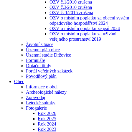
OZV č.1⁄2010 zrušena
OZV č.3⁄2010 zrušena
OZV č. 1⁄2015 zrušena
OZV o místním poplatku za obecní systém
odpadového hospodářství 2024
OZV o místním poplatku ze psů 2024
OZV o místním poplatku za užívání
veřejného prostranství 2019
Životní situace
Územní plán obce
Územní studie Držovice
Formuláře
Dotační tituly
Portál veřejných zakázek
Povodňový plán
Obec
Informace o obci
Archeologické nálezy
Zpravodaj
Letecké snímky
Fotogalerie
Rok 2026
Rok 2025
Rok 2024
Rok 2023