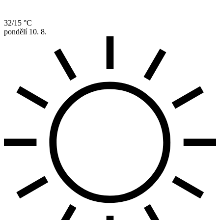
32/15 °C
pondělí
10. 8.