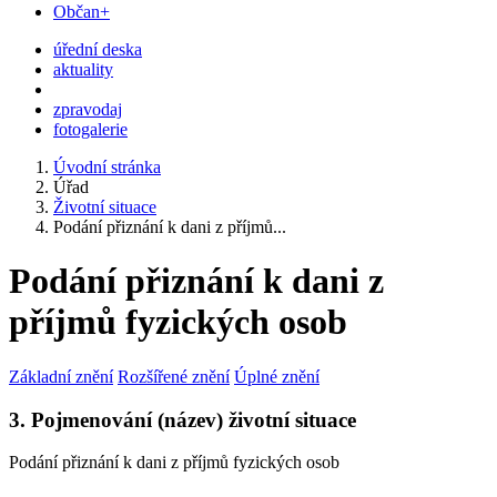
Občan+
úřední deska
aktuality
zpravodaj
fotogalerie
Úvodní stránka
Úřad
Životní situace
Podání přiznání k dani z příjmů...
Podání přiznání k dani z
příjmů fyzických osob
Základní znění
Rozšířené znění
Úplné znění
3. Pojmenování (název) životní situace
Podání přiznání k dani z příjmů fyzických osob