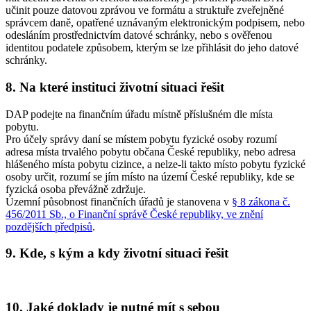
učinit pouze datovou zprávou ve formátu a struktuře zveřejněné
správcem daně, opatřené uznávaným elektronickým podpisem, nebo
odesláním prostřednictvím datové schránky, nebo s ověřenou
identitou podatele způsobem, kterým se lze přihlásit do jeho datové
schránky.
8. Na které instituci životní situaci řešit
DAP podejte na finančním úřadu místně příslušném dle místa
pobytu.
Pro účely správy daní se místem pobytu fyzické osoby rozumí
adresa místa trvalého pobytu občana České republiky, nebo adresa
hlášeného místa pobytu cizince, a nelze-li takto místo pobytu fyzické
osoby určit, rozumí se jím místo na území České republiky, kde se
fyzická osoba převážně zdržuje.
Územní působnost finančních úřadů je stanovena v
§ 8 zákona č.
456/2011 Sb., o Finanční správě České republiky, ve znění
pozdějších předpisů
.
9. Kde, s kým a kdy životní situaci řešit
10. Jaké doklady je nutné mít s sebou