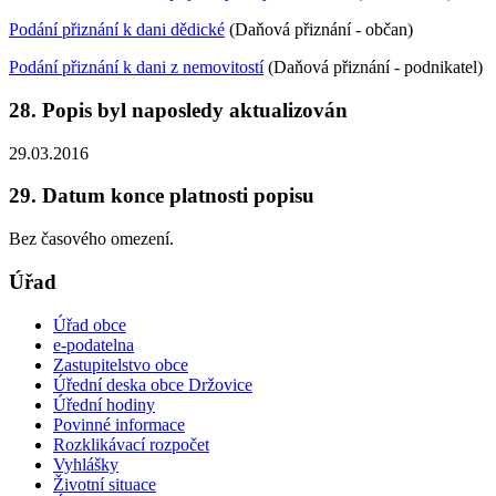
Podání přiznání k dani dědické
(Daňová přiznání - občan)
Podání přiznání k dani z nemovitostí
(Daňová přiznání - podnikatel)
28. Popis byl naposledy aktualizován
29.03.2016
29. Datum konce platnosti popisu
Bez časového omezení.
Úřad
Úřad obce
e-podatelna
Zastupitelstvo obce
Úřední deska obce Držovice
Úřední hodiny
Povinné informace
Rozklikávací rozpočet
Vyhlášky
Životní situace