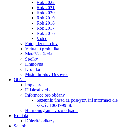
Rok 2022
Rok 2021
Rok 2020
Rok 2019
Rok 2018
Rok 2017
Rok 2016
Video
Fotogalerie archív
Virtuální prohlídka
Mateřská škola
Spolky
Knihovna
Kronika
Místní hřbitov Držovice
Občan
Poplatky
Události v obci
Informace pro občany
Sazebník úhrad za poskytování informací dle
zák. č. 106⁄1999 Sb.
Harmonogram svozu odpadu
Kontakt
Důležité odkazy
Senioři