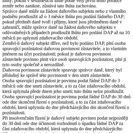
lhůty; pokud v šestiměsíční lhůtě podle věty první tento poradce
zemře nebo zanikne, zůstává tato lhůta zachována.
Správce daně může na žádost daňového subjektu nebo z vlastního
podnětu prodloužit až o 3 měsíce lhůtu pro podání řádného DAP;
pokud předmět daně tvoří i příjmy, které jsou předmětem daně v
zahraničí, může správce daně na žádost daňového subjektu v
odůvodněných případech prodloužit lhůtu pro podání DAP až na 10
měsíců po uplynutí zdaňovacího období.
Zemřel-li daňový subjekt dříve, než bylo podáno DAP, plní osoba
spravující pozůstalost daňovou povinnost zůstavitele, a to vlastním
jménem na účet pozůstalosti; pokud je daňovou povinnost
zůstavitele povinno plnit více osob spravujících pozůstalost, plní ji
tyto osoby společně a nerozdílně.
Daňovou povinnost zůstavitele spravuje správce daně, který byl
příslušný ke správě této povinnosti v den smrti zůstavitele.
Osoba spravující pozůstalost je povinna podat řádné DAP do 3
měsíců ode dne smrti zůstavitele, a to za část zdaňovacího období,
která uplynula přede dnem jeho smrti; tuto lhůtu nelze prodloužit.
Osoba spravující pozůstalost je povinna podat řádné DAP do 30 dnů
ode dne skončení řízení o pozůstalosti, a to za část zdaňovacího
období, která uplynula do dne předcházejícího dni skončení řízení o
pozůstalosti.
Při insolvenčním řízení je daňový subjekt povinen podat nejpozději
do 30 dnů ode dne účinnosti rozhodnutí o úpadku řádné DAP za
část zdaňovacího období, která uplynula do dne předcházejícího