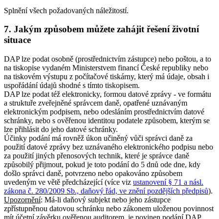
Splnění všech požadovaných náležitostí.
7. Jakým způsobem můžete zahájit řešení životní
situace
DAP lze podat osobně (prostřednictvím zástupce) nebo poštou, a to
na tiskopise vydaném Ministerstvem financí České republiky nebo
na tiskovém výstupu z počítačové tiskárny, který má údaje, obsah i
uspořádání údajů shodné s tímto tiskopisem.
DAP lze podat též elektronicky, formou datové zprávy - ve formátu
a struktuře zveřejněné správcem daně, opatřené uznávaným
elektronickým podpisem, nebo odesláním prostřednictvím datové
schránky, nebo s ověřenou identitou podatele způsobem, kterým se
lze přihlásit do jeho datové schránky.
Účinky podání má rovněž úkon učiněný vůči správci daně za
použití datové zprávy bez uznávaného elektronického podpisu nebo
za použití jiných přenosových technik, které je správce daně
způsobilý přijmout, pokud je toto podání do 5 dnů ode dne, kdy
došlo správci daně, potvrzeno nebo opakováno způsobem
uvedeným ve větě předcházející (více viz
ustanovení § 71 a násl.
zákona č. 280/2009 Sb., daňový řád, ve znění pozdějších předpisů
).
Upozornění
: Má-li daňový subjekt nebo jeho zástupce
zpřístupněnou datovou schránku nebo zákonem uloženou povinnost
mít účetní závěrku ověřenou auditorem, je povinen podání DAP