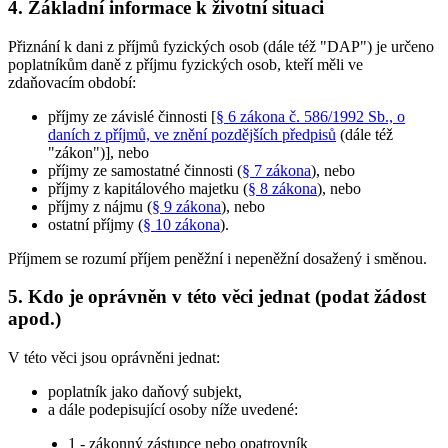
4. Základní informace k životní situaci
Přiznání k dani z příjmů fyzických osob (dále též "DAP") je určeno
poplatníkům daně z příjmu fyzických osob, kteří měli ve
zdaňovacím období:
příjmy ze závislé činnosti [
§ 6 zákona č. 586/1992 Sb., o
daních z příjmů, ve znění pozdějších předpisů
(dále též
"zákon")], nebo
příjmy ze samostatné činnosti (
§ 7 zákona
), nebo
příjmy z kapitálového majetku (
§ 8 zákona
), nebo
příjmy z nájmu (
§ 9 zákona
), nebo
ostatní příjmy (
§ 10 zákona
).
Příjmem se rozumí příjem peněžní i nepeněžní dosažený i směnou.
5. Kdo je oprávněn v této věci jednat (podat žádost
apod.)
V této věci jsou oprávněni jednat:
poplatník jako daňový subjekt,
a dále podepisující osoby níže uvedené:
1 - zákonný zástupce nebo opatrovník