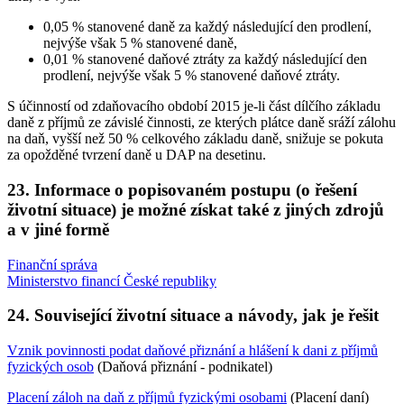
0,05 % stanovené daně za každý následující den prodlení,
nejvýše však 5 % stanovené daně,
0,01 % stanovené daňové ztráty za každý následující den
prodlení, nejvýše však 5 % stanovené daňové ztráty.
S účinností od zdaňovacího období 2015 je-li část dílčího základu
daně z příjmů ze závislé činnosti, ze kterých plátce daně sráží zálohu
na daň, vyšší než 50 % celkového základu daně, snižuje se pokuta
za opožděné tvrzení daně u DAP na desetinu.
23. Informace o popisovaném postupu (o řešení
životní situace) je možné získat také z jiných zdrojů
a v jiné formě
Finanční správa
Ministerstvo financí České republiky
24. Související životní situace a návody, jak je řešit
Vznik povinnosti podat daňové přiznání a hlášení k dani z příjmů
fyzických osob
(Daňová přiznání - podnikatel)
Placení záloh na daň z příjmů fyzickými osobami
(Placení daní)