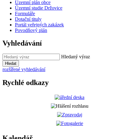
Územní plán obce
Územní studie Držovice
Formuláře
Dotační tituly
Portál veřejných zakázek
Povodňový plán
Vyhledávání
Hledaný výraz
Hledat
rozšířené vyhledávání
Rychlé odkazy
Kalendář