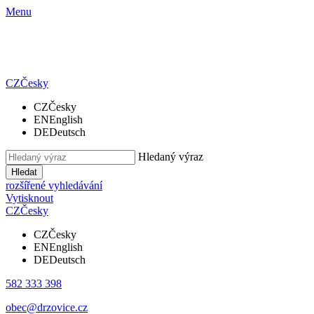
Menu
CZ
Česky
CZ
Česky
EN
English
DE
Deutsch
Hledaný výraz
Hledat
rozšířené vyhledávání
Vytisknout
CZ
Česky
CZ
Česky
EN
English
DE
Deutsch
582 333 398
obec@drzovice.cz