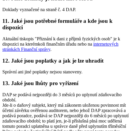
Doklady vyznačené na straně č. 4 DAP.
11. Jaké jsou potřebné formuláře a kde jsou k
dispozici
Aktuální tiskopis "Přiznání k dani z příjmů fyzických osob" je k
dispozici na kterémkoli finančním úřadu nebo na
internetových
stránkách Finanční správy
.
12. Jaké jsou poplatky a jak je lze uhradit
Správní ani jiné poplatky nejsou stanoveny.
13. Jaké jsou lhůty pro vyřízení
DAP se podává nejpozději do 3 měsíců po uplynutí zdaňovacího
období.
Jde-li o daňový subjekt, který má zákonem uloženou povinnost mít
účetní závěrku ověřenou auditorem, nebo jehož DAP zpracovává a
podává poradce, podává se DAP nejpozději do 6 měsíců po uplynutí
zdaňovacího období; to platí jen, je-li příslušná plná moc udělená
tomuto poradci uplatněna u správce daně před uplynutím tříměsíční