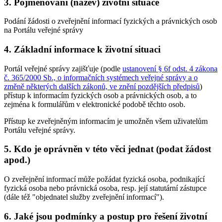
3. Pojmenování (název) životní situace
Podání žádosti o zveřejnění informací fyzických a právnických osob
na Portálu veřejné správy
4. Základní informace k životní situaci
Portál veřejné správy zajišťuje (podle
ustanovení § 6f odst. 4 zákona
č. 365/2000 Sb., o informačních systémech veřejné správy a o
změně některých dalších zákonů, ve znění pozdějších předpisů
)
přístup k informacím fyzických osob a právnických osob, a to
zejména k formulářům v elektronické podobě těchto osob.
Přístup ke zveřejněným informacím je umožněn všem uživatelům
Portálu veřejné správy.
5. Kdo je oprávněn v této věci jednat (podat žádost
apod.)
O zveřejnění informací může požádat fyzická osoba, podnikající
fyzická osoba nebo právnická osoba, resp. její statutární zástupce
(dále též "objednatel služby zveřejnění informací").
6. Jaké jsou podmínky a postup pro řešení životní