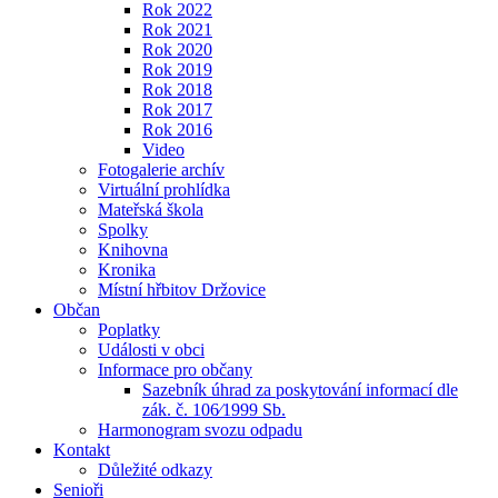
Rok 2022
Rok 2021
Rok 2020
Rok 2019
Rok 2018
Rok 2017
Rok 2016
Video
Fotogalerie archív
Virtuální prohlídka
Mateřská škola
Spolky
Knihovna
Kronika
Místní hřbitov Držovice
Občan
Poplatky
Události v obci
Informace pro občany
Sazebník úhrad za poskytování informací dle
zák. č. 106⁄1999 Sb.
Harmonogram svozu odpadu
Kontakt
Důležité odkazy
Senioři