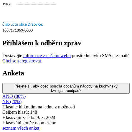
Pátek: ----------------------------------
Číslo účtu obce Držovice:
1889171369/0800
Přihlášení k odběru zpráv
Dostávejte
informace z našeho webu
prostřednictvím SMS a e-mailů
Chci se zaregistrovat
Anketa
Přejete si, aby obec pořídila občanům nádoby na kuchyňský
tzv. gastroodpad?
ANO (80%)
NE (20%)
Hlasujte kliknutím na jednu z možností
Celkem hlasů: 148
Hlasování začalo: 9. 3. 2024
Hlasování končí: neomezeno
seznam všech anket