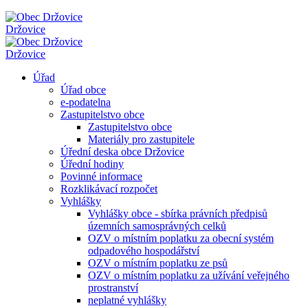
Držovice
Držovice
Úřad
Úřad obce
e-podatelna
Zastupitelstvo obce
Zastupitelstvo obce
Materiály pro zastupitele
Úřední deska obce Držovice
Úřední hodiny
Povinné informace
Rozklikávací rozpočet
Vyhlášky
Vyhlášky obce - sbírka právních předpisů
územních samosprávných celků
OZV o místním poplatku za obecní systém
odpadového hospodářství
OZV o místním poplatku ze psů
OZV o místním poplatku za užívání veřejného
prostranství
neplatné vyhlášky