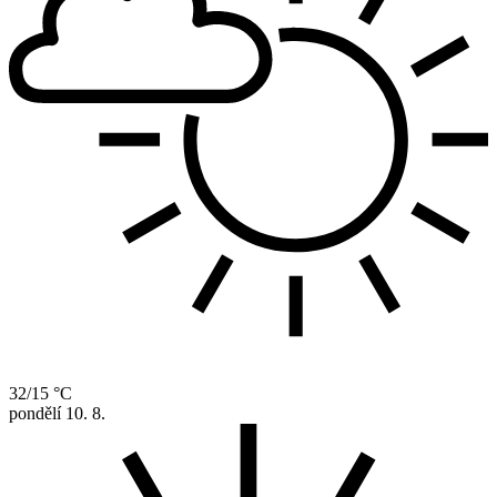
32/15 °C
pondělí
10. 8.