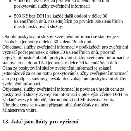
5 000 Kč bez DPH za prvních 30 kalendářních dnů
poskytování služby zveřejnění informací;
500 Kč bez DPH za každé další období v délce 30
kalendářních dnů, následujících po prvních 30kalendářních
dnech poskytování služby.
Období poskytování služby zveřejnění informací se stanovuje v
násobcích jednotky o délce 30 kalendářních dnů.
Objednatel služby zveřejnění informací v podkladech pro zveřejnění
vyznačí počet jednotek o délce 30 kalendářních dnů, přičemž
nejvýše přípustné období poskytování služby zveřejnění informací je
stanoveno na dobu 12-ti jednotek o délce 30 kalendářních dnů.
Cena za poskytování služby zveřejnění informací je splatná
jednorázově za celou dobu poskytování služby zveřejnění informací,
a to po podpisu smlouvy, avšak před zahájením poskytování služby
zveřejnění informací.
Objednatel služby zveřejnění informací je povinen uhradit cenu za
poskytování služby zveřejnění informací v plné výši včetně DPH na
základě výzvy k úhradě, kterou obdrží od Ministerstva vnitra.
Úhradou ceny se rozumí připsání příslušné částky na účet
Ministerstva vnitra.
13. Jaké jsou lhůty pro vyřízení