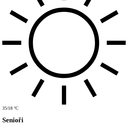
35/18 °C
Senioři