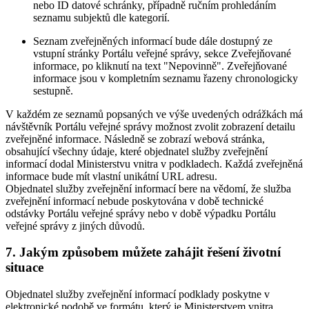
nebo ID datové schránky, případně ručním prohledáním
seznamu subjektů dle kategorií.
Seznam zveřejněných informací bude dále dostupný ze
vstupní stránky Portálu veřejné správy, sekce Zveřejňované
informace, po kliknutí na text "Nepovinně". Zveřejňované
informace jsou v kompletním seznamu řazeny chronologicky
sestupně.
V každém ze seznamů popsaných ve výše uvedených odrážkách má
návštěvník Portálu veřejné správy možnost zvolit zobrazení detailu
zveřejněné informace. Následně se zobrazí webová stránka,
obsahující všechny údaje, které objednatel služby zveřejnění
informací dodal Ministerstvu vnitra v podkladech. Každá zveřejněná
informace bude mít vlastní unikátní URL adresu.
Objednatel služby zveřejnění informací bere na vědomí, že služba
zveřejnění informací nebude poskytována v době technické
odstávky Portálu veřejné správy nebo v době výpadku Portálu
veřejné správy z jiných důvodů.
7. Jakým způsobem můžete zahájit řešení životní
situace
Objednatel služby zveřejnění informací podklady poskytne v
elektronické podobě ve formátu, který je Ministerstvem vnitra