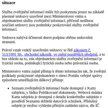
situace
Služba zveřejnění informací může být poskytnuta pouze na základě
písemné smlouvy uzavřené mezi Ministerstvem vnitra a
objednatelem služby zveřejnění informací, přičemž nedílnou
součásti smlouvy jsou podmínky poskytování služby zveřejnění
informací.
Smlouva nabývá účinnosti dnem podpisu oběma smluvními
stranami.
Právní vztah vniklý uzavřením smlouvy se řídí
zákonem č.
513/1991 Sb., obchodní zákoník, ve znění pozdějších předpisů
, a to
bez ohledu na to, zda objednatelem služby zveřejnění informací je
fyzická osoba, podnikající fyzická osoba nebo právnická osoba.
Ministerstvo vnitra zajistí přístup k těmto informacím tak, že zveřejní
podklady poskytnuté objednatelem v rámci Portálu veřejné správy
způsobem umožňujícím dálkový přístup:
Seznam zveřejněných informací bude dostupný z Karty
subjektu,
v řádku Publikované dokumenty. Webová stránka
Karta subjektu je dostupná z detailu konkrétního subjektu v
prostředí Seznamu držitelů datových schránek. Příslušný
subjekt je možno vyhledat přímým zadáním názvu, dle IČ