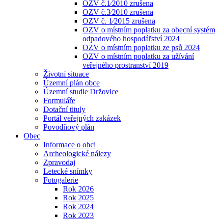
OZV č.1⁄2010 zrušena
OZV č.3⁄2010 zrušena
OZV č. 1⁄2015 zrušena
OZV o místním poplatku za obecní systém
odpadového hospodářství 2024
OZV o místním poplatku ze psů 2024
OZV o místním poplatku za užívání
veřejného prostranství 2019
Životní situace
Územní plán obce
Územní studie Držovice
Formuláře
Dotační tituly
Portál veřejných zakázek
Povodňový plán
Obec
Informace o obci
Archeologické nálezy
Zpravodaj
Letecké snímky
Fotogalerie
Rok 2026
Rok 2025
Rok 2024
Rok 2023