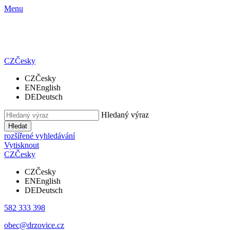
Menu
CZ
Česky
CZ
Česky
EN
English
DE
Deutsch
Hledaný výraz
Hledat
rozšířené vyhledávání
Vytisknout
CZ
Česky
CZ
Česky
EN
English
DE
Deutsch
582 333 398
obec@drzovice.cz