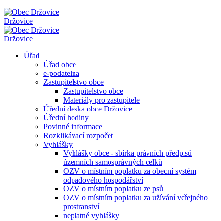
Držovice
Držovice
Úřad
Úřad obce
e-podatelna
Zastupitelstvo obce
Zastupitelstvo obce
Materiály pro zastupitele
Úřední deska obce Držovice
Úřední hodiny
Povinné informace
Rozklikávací rozpočet
Vyhlášky
Vyhlášky obce - sbírka právních předpisů
územních samosprávných celků
OZV o místním poplatku za obecní systém
odpadového hospodářství
OZV o místním poplatku ze psů
OZV o místním poplatku za užívání veřejného
prostranství
neplatné vyhlášky