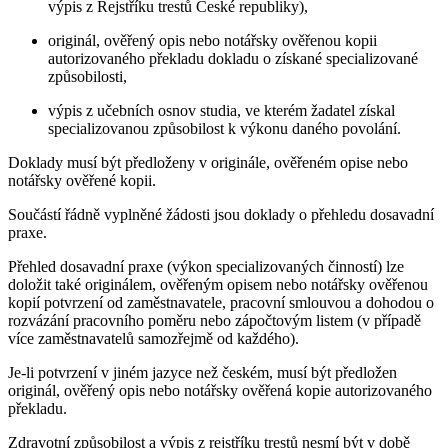
výpis z Rejstříku trestů České republiky),
originál, ověřený opis nebo notářsky ověřenou kopii
autorizovaného překladu dokladu o získané specializované
způsobilosti,
výpis z učebních osnov studia, ve kterém žadatel získal
specializovanou způsobilost k výkonu daného povolání.
Doklady musí být předloženy v originále, ověřeném opise nebo
notářsky ověřené kopii.
Součástí řádně vyplněné žádosti jsou doklady o přehledu dosavadní
praxe.
Přehled dosavadní praxe (výkon specializovaných činností) lze
doložit také originálem, ověřeným opisem nebo notářsky ověřenou
kopií potvrzení od zaměstnavatele, pracovní smlouvou a dohodou o
rozvázání pracovního poměru nebo zápočtovým listem (v případě
více zaměstnavatelů samozřejmě od každého).
Je-li potvrzení v jiném jazyce než českém, musí být předložen
originál, ověřený opis nebo notářsky ověřená kopie autorizovaného
překladu.
Zdravotní způsobilost a výpis z rejstříku trestů nesmí být v době