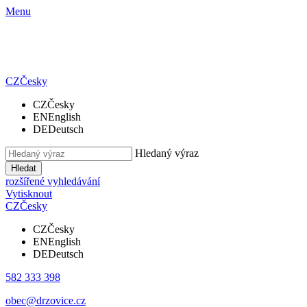
Menu
CZ
Česky
CZ
Česky
EN
English
DE
Deutsch
Hledaný výraz
Hledat
rozšířené vyhledávání
Vytisknout
CZ
Česky
CZ
Česky
EN
English
DE
Deutsch
582 333 398
obec@drzovice.cz