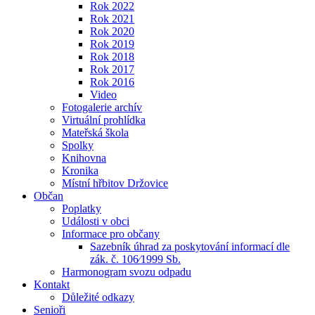
Rok 2022
Rok 2021
Rok 2020
Rok 2019
Rok 2018
Rok 2017
Rok 2016
Video
Fotogalerie archív
Virtuální prohlídka
Mateřská škola
Spolky
Knihovna
Kronika
Místní hřbitov Držovice
Občan
Poplatky
Události v obci
Informace pro občany
Sazebník úhrad za poskytování informací dle
zák. č. 106⁄1999 Sb.
Harmonogram svozu odpadu
Kontakt
Důležité odkazy
Senioři