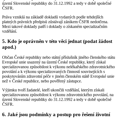
území Slovenské republiky do 31.12.1992 a tedy v době společné
ČSFR.
Práva vzniklá na základě dokladů vydaných podle tehdejších
platných právních předpisů zůstávají zánikem ČSFR nedotčena.
Mezi takové doklady patří i doklady o získaném specializačním
vzdělání.
5. Kdo je oprávněn v této věci jednat (podat žádost
apod.)
Občan České republiky nebo státní příslušník jiného členského státu
Evropské unie usazený na území České republiky, který získal
specializovanou způsobilost k výkonu nelékařského zdravotnického
povolání a k výkonu specializovaných činností souvisejících s
poskytováním zdravotní péče v jiném členském státě Evropské unie
než v České republice, nebo pověřený zástupce.
Výjimku tvoří žadatelé, kteří ukončili vzdělání, kterým získali
specializovanou způsobilost k výkonu zdravotnického povolání, na
území Slovenské republiky do 31.12.1992 a tedy v době společné
ČSFR.
6. Jaké jsou podmínky a postup pro řešení životní