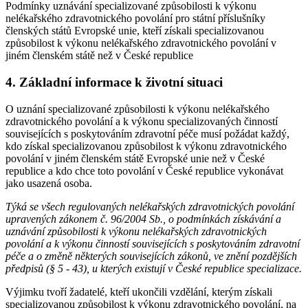
Podmínky uznávání specializované způsobilosti k výkonu
nelékařského zdravotnického povolání pro státní příslušníky
členských států Evropské unie, kteří získali specializovanou
způsobilost k výkonu nelékařského zdravotnického povolání v
jiném členském státě než v České republice
4. Základní informace k životní situaci
O uznání specializované způsobilosti k výkonu nelékařského
zdravotnického povolání a k výkonu specializovaných činností
souvisejících s poskytováním zdravotní péče musí požádat každý,
kdo získal specializovanou způsobilost k výkonu zdravotnického
povolání v jiném členském státě Evropské unie než v České
republice a kdo chce toto povolání v České republice vykonávat
jako usazená osoba.
Týká se všech regulovaných nelékařských zdravotnických povolání
upravených zákonem č. 96/2004 Sb., o podmínkách získávání a
uznávání způsobilosti k výkonu nelékařských zdravotnických
povolání a k výkonu činností souvisejících s poskytováním zdravotní
péče a o změně některých souvisejících zákonů, ve znění pozdějších
předpisů (§ 5 - 43), u kterých existují v České republice specializace.
Výjimku tvoří žadatelé, kteří ukončili vzdělání, kterým získali
specializovanou způsobilost k výkonu zdravotnického povolání, na