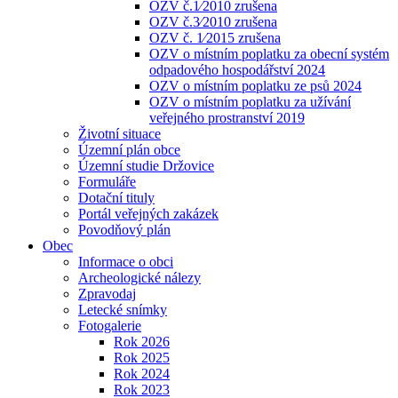
OZV č.1⁄2010 zrušena
OZV č.3⁄2010 zrušena
OZV č. 1⁄2015 zrušena
OZV o místním poplatku za obecní systém
odpadového hospodářství 2024
OZV o místním poplatku ze psů 2024
OZV o místním poplatku za užívání
veřejného prostranství 2019
Životní situace
Územní plán obce
Územní studie Držovice
Formuláře
Dotační tituly
Portál veřejných zakázek
Povodňový plán
Obec
Informace o obci
Archeologické nálezy
Zpravodaj
Letecké snímky
Fotogalerie
Rok 2026
Rok 2025
Rok 2024
Rok 2023