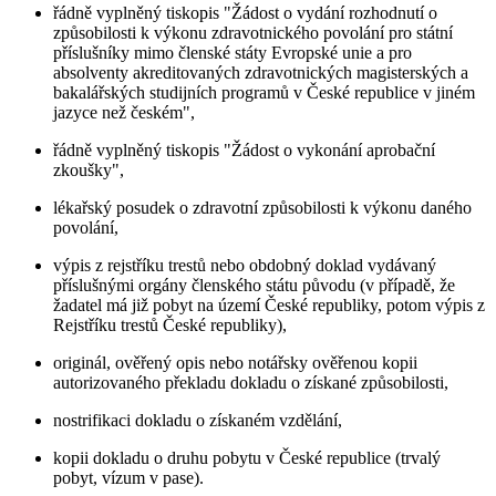
řádně vyplněný tiskopis "Žádost o vydání rozhodnutí o
způsobilosti k výkonu zdravotnického povolání pro státní
příslušníky mimo členské státy Evropské unie a pro
absolventy akreditovaných zdravotnických magisterských a
bakalářských studijních programů v České republice v jiném
jazyce než českém",
řádně vyplněný tiskopis "Žádost o vykonání aprobační
zkoušky",
lékařský posudek o zdravotní způsobilosti k výkonu daného
povolání,
výpis z rejstříku trestů nebo obdobný doklad vydávaný
příslušnými orgány členského státu původu (v případě, že
žadatel má již pobyt na území České republiky, potom výpis z
Rejstříku trestů České republiky),
originál, ověřený opis nebo notářsky ověřenou kopii
autorizovaného překladu dokladu o získané způsobilosti,
nostrifikaci dokladu o získaném vzdělání,
kopii dokladu o druhu pobytu v České republice (trvalý
pobyt, vízum v pase).