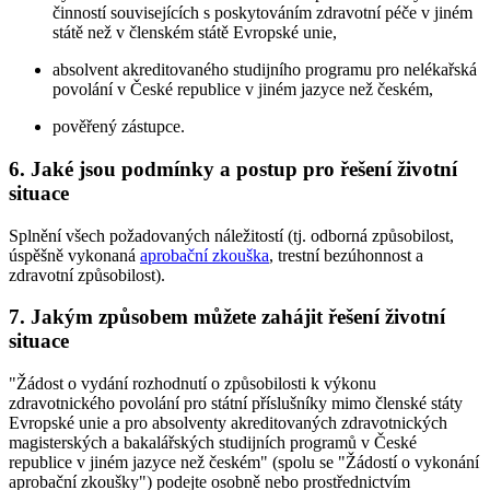
činností souvisejících s poskytováním zdravotní péče v jiném
státě než v členském státě Evropské unie,
absolvent akreditovaného studijního programu pro nelékařská
povolání v České republice v jiném jazyce než českém,
pověřený zástupce.
6. Jaké jsou podmínky a postup pro řešení životní
situace
Splnění všech požadovaných náležitostí (tj. odborná způsobilost,
úspěšně vykonaná
aprobační zkouška
, trestní bezúhonnost a
zdravotní způsobilost).
7. Jakým způsobem můžete zahájit řešení životní
situace
"Žádost o vydání rozhodnutí o způsobilosti k výkonu
zdravotnického povolání pro státní příslušníky mimo členské státy
Evropské unie a pro absolventy akreditovaných zdravotnických
magisterských a bakalářských studijních programů v České
republice v jiném jazyce než českém" (spolu se "Žádostí o vykonání
aprobační zkoušky") podejte osobně nebo prostřednictvím