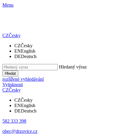
Menu
CZ
Česky
CZ
Česky
EN
English
DE
Deutsch
Hledaný výraz
Hledat
rozšířené vyhledávání
Vytisknout
CZ
Česky
CZ
Česky
EN
English
DE
Deutsch
582 333 398
obec@drzovice.cz