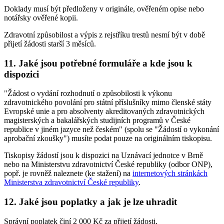
Doklady musí být předloženy v originále, ověřeném opise nebo
notářsky ověřené kopii.
Zdravotní způsobilost a výpis z rejstříku trestů nesmí být v době
přijetí žádosti starší 3 měsíců.
11. Jaké jsou potřebné formuláře a kde jsou k
dispozici
"Žádost o vydání rozhodnutí o způsobilosti k výkonu
zdravotnického povolání pro státní příslušníky mimo členské státy
Evropské unie a pro absolventy akreditovaných zdravotnických
magisterských a bakalářských studijních programů v České
republice v jiném jazyce než českém" (spolu se "Žádostí o vykonání
aprobační zkoušky") musíte podat pouze na originálním tiskopisu.
Tiskopisy žádostí jsou k dispozici na Uznávací jednotce v Brně
nebo na Ministerstvu zdravotnictví České republiky (odbor ONP),
popř. je rovněž naleznete (ke stažení) na
internetových stránkách
Ministerstva zdravotnictví České republiky
.
12. Jaké jsou poplatky a jak je lze uhradit
Správní poplatek činí 2 000 Kč za přijetí žádosti.