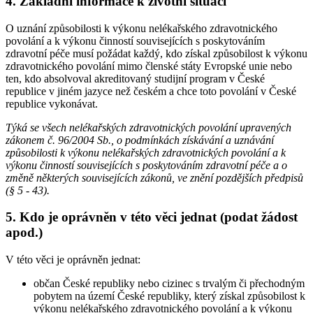
4. Základní informace k životní situaci
O uznání způsobilosti k výkonu nelékařského zdravotnického
povolání a k výkonu činností souvisejících s poskytováním
zdravotní péče musí požádat každý, kdo získal způsobilost k výkonu
zdravotnického povolání mimo členské státy Evropské unie nebo
ten, kdo absolvoval akreditovaný studijní program v České
republice v jiném jazyce než českém a chce toto povolání v České
republice vykonávat.
Týká se všech nelékařských zdravotnických povolání upravených
zákonem č. 96/2004 Sb., o podmínkách získávání a uznávání
způsobilosti k výkonu nelékařských zdravotnických povolání a k
výkonu činností souvisejících s poskytováním zdravotní péče a o
změně některých souvisejících zákonů, ve znění pozdějších předpisů
(§ 5 - 43).
5. Kdo je oprávněn v této věci jednat (podat žádost
apod.)
V této věci je oprávněn jednat:
občan České republiky nebo cizinec s trvalým či přechodným
pobytem na území České republiky, který získal způsobilost k
výkonu nelékařského zdravotnického povolání a k výkonu