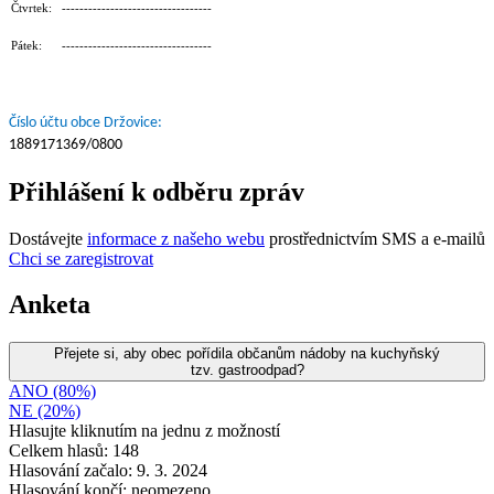
Čtvrtek: ----------------------------------
Pátek: ----------------------------------
Číslo účtu obce Držovice:
1889171369/0800
Přihlášení k odběru zpráv
Dostávejte
informace z našeho webu
prostřednictvím SMS a e-mailů
Chci se zaregistrovat
Anketa
Přejete si, aby obec pořídila občanům nádoby na kuchyňský
tzv. gastroodpad?
ANO (80%)
NE (20%)
Hlasujte kliknutím na jednu z možností
Celkem hlasů: 148
Hlasování začalo: 9. 3. 2024
Hlasování končí: neomezeno