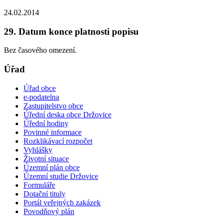
24.02.2014
29. Datum konce platnosti popisu
Bez časového omezení.
Úřad
Úřad obce
e-podatelna
Zastupitelstvo obce
Úřední deska obce Držovice
Úřední hodiny
Povinné informace
Rozklikávací rozpočet
Vyhlášky
Životní situace
Územní plán obce
Územní studie Držovice
Formuláře
Dotační tituly
Portál veřejných zakázek
Povodňový plán