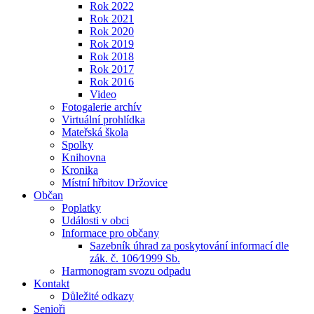
Rok 2022
Rok 2021
Rok 2020
Rok 2019
Rok 2018
Rok 2017
Rok 2016
Video
Fotogalerie archív
Virtuální prohlídka
Mateřská škola
Spolky
Knihovna
Kronika
Místní hřbitov Držovice
Občan
Poplatky
Události v obci
Informace pro občany
Sazebník úhrad za poskytování informací dle
zák. č. 106⁄1999 Sb.
Harmonogram svozu odpadu
Kontakt
Důležité odkazy
Senioři