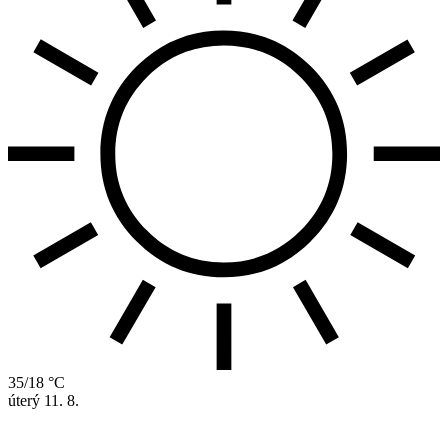
35/18 °C
úterý
11. 8.