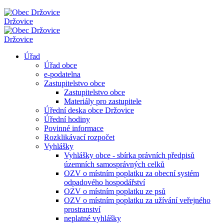
Držovice
Držovice
Úřad
Úřad obce
e-podatelna
Zastupitelstvo obce
Zastupitelstvo obce
Materiály pro zastupitele
Úřední deska obce Držovice
Úřední hodiny
Povinné informace
Rozklikávací rozpočet
Vyhlášky
Vyhlášky obce - sbírka právních předpisů
územních samosprávných celků
OZV o místním poplatku za obecní systém
odpadového hospodářství
OZV o místním poplatku ze psů
OZV o místním poplatku za užívání veřejného
prostranství
neplatné vyhlášky