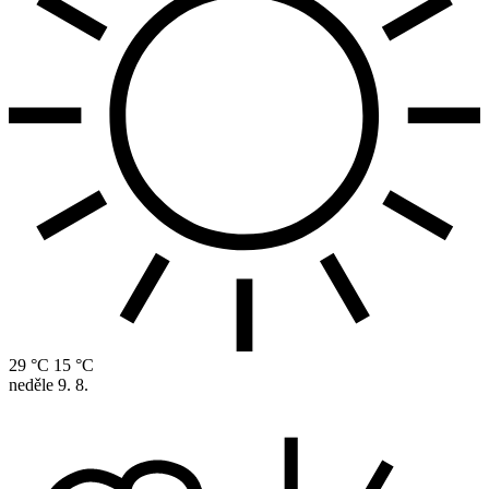
29 °C
15 °C
neděle
9. 8.