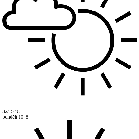
32/15 °C
pondělí
10. 8.