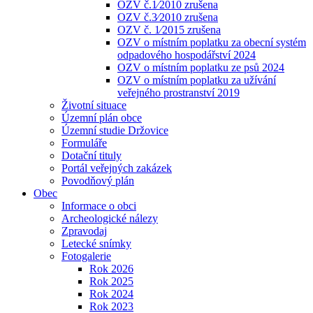
OZV č.1⁄2010 zrušena
OZV č.3⁄2010 zrušena
OZV č. 1⁄2015 zrušena
OZV o místním poplatku za obecní systém
odpadového hospodářství 2024
OZV o místním poplatku ze psů 2024
OZV o místním poplatku za užívání
veřejného prostranství 2019
Životní situace
Územní plán obce
Územní studie Držovice
Formuláře
Dotační tituly
Portál veřejných zakázek
Povodňový plán
Obec
Informace o obci
Archeologické nálezy
Zpravodaj
Letecké snímky
Fotogalerie
Rok 2026
Rok 2025
Rok 2024
Rok 2023