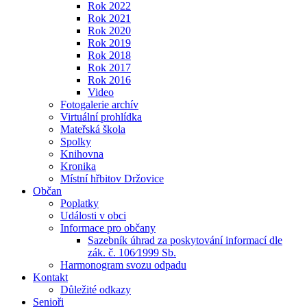
Rok 2022
Rok 2021
Rok 2020
Rok 2019
Rok 2018
Rok 2017
Rok 2016
Video
Fotogalerie archív
Virtuální prohlídka
Mateřská škola
Spolky
Knihovna
Kronika
Místní hřbitov Držovice
Občan
Poplatky
Události v obci
Informace pro občany
Sazebník úhrad za poskytování informací dle
zák. č. 106⁄1999 Sb.
Harmonogram svozu odpadu
Kontakt
Důležité odkazy
Senioři