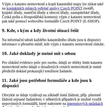
Výpis z katastru nemovitostí a kopii katastrální mapy lze získat také
na
kontaktních místech veřejné správy Czech POINT
(notáři,
krajské úřady, matriční úřady a obecní úřady, zastupitelské úřady,
Česká pošta a Hospodářská komora); výpis z katastru nemovitostí
pak také pomocí webového formuláře Czech POINT (E-SHOP).
9. Kde, s kým a kdy životní situaci řešit
Na informační tabuli každého katastrálního úřadu jsou k dispozici
informace o přesném místě, kde výpis z katastru nemovitostí získáte.
10. Jaké doklady je nutné mít s sebou
Pro získání evidence práv pro osobu, údajů ze sbírky listin katastru
nemovitostí nebo údajů o dosažených cenách nemovitostí je nutné
předložit doklad prokazující totožnost žadatele.
11. Jaké jsou potřebné formuláře a kde jsou k
dispozici
Obvykle se údaje vydávají na základě ústní žádosti, příp. písemné
žádosti sepsané žadatelem; v některých případech je možné využít
nepovinných formulářů, které naleznete na
internetových stránkách