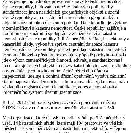
Zabezpečuje mj. jednotné provádění správy katastru nemovitostí
České republiky, budování a údržby bodových polí, tvorby,
standardizace jmen nesídelních geografických objektů z území
České republiky a jmen sídelních a nesídelních geografických
objektů z území mimo Českou republiku. Dále koordinuje výzkum
v zeměměřictví a katastru nemovitostí České republiky, zajišťuje a
koordinuje mezinárodní spolupráci v zeměměřictví a katastru
nemovitostí České republiky, řídí Zeměměřický úřad, inspektoráty a
katastrální úřady, vykonává správu centrální databáze katastru
nemovitostí České republiky, poskytuje údaje katastru nemovitostí
formou dálkového přístupu, rozhoduje v případě pochybností, zda
jde o výkon zeměměřických činností, schvaluje standardizovaná
jména geografických objektů a názvy katastrálních území, rozhoduje
o odvoláních proti rozhodnutím Zeměměřického úřadu a
inspektorátů, uděluje a odnímá úřední oprávnění, vydává základní
státní mapová díla a tématická státní mapová díla, vykonává správu
základního registru územní identifikace, adres a nemovitostí a
informačního systému územní identifikace.
K 1. 7. 2012 činil počet systemizovaných pracovních míst na
ČÚZK 163 a v celém resortu zeměměřictví a katastru 5 386.
Mezi organizace, které ČÚZK metodicky řídí, patří Zeměměřický
úřad, 14 katastrálních úřadů, které mají 104 pracovišť ve větších
městech a 7 zeměměřických a katastrálních inspektorátů. Veřejnou