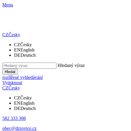
Menu
CZ
Česky
CZ
Česky
EN
English
DE
Deutsch
Hledaný výraz
Hledat
rozšířené vyhledávání
Vytisknout
CZ
Česky
CZ
Česky
EN
English
DE
Deutsch
582 333 398
obec@drzovice.cz