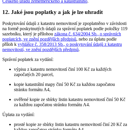
Českého úřadu zeměměřického a katastrálního
.
12. Jaké jsou poplatky a jak je lze uhradit
Poskytování údajů z katastru nemovitostí je zpoplatněno v závislosti
na formě poskytnutých údajů za správní poplatek podle položky 119
sazebníku, který je přílohou
zákona č. 634/2004 Sb., o správních
poplatcích, ve znění pozdějších předpisů
, nebo za úplatu podle
příloh k
vyhlášce č. 358/2013 Sb., o poskytování údajů z katastru
nemovitostí, ve znění pozdějších předpisů
.
Správní poplatek za vydání:
výpisu z katastru nemovitostí činí 100 Kč za každých
započatých 20 parcel,
kopie katastrální mapy činí 50 Kč za každou započatou
stránku formátu A4,
ověřené kopie ze sbírky listin katastru nemovitostí činí 50 Kč
za každou započatou stránku formátu A4.
Úplata za vydání:
prosté kopie ze sbírky listin katastru nemovitostí činí 20 Kč za
každou započatou stránku formátu A4,