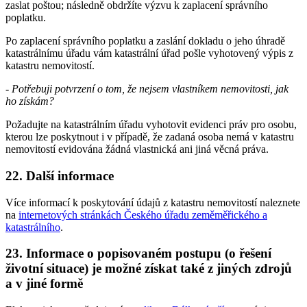
zaslat poštou; následně obdržíte výzvu k zaplacení správního
poplatku.
Po zaplacení správního poplatku a zaslání dokladu o jeho úhradě
katastrálnímu úřadu vám katastrální úřad pošle vyhotovený výpis z
katastru nemovitostí.
- Potřebuji potvrzení o tom, že nejsem vlastníkem nemovitosti, jak
ho získám?
Požadujte na katastrálním úřadu vyhotovit evidenci práv pro osobu,
kterou lze poskytnout i v případě, že zadaná osoba nemá v katastru
nemovitostí evidována žádná vlastnická ani jiná věcná práva.
22. Další informace
Více informací k poskytování údajů z katastru nemovitostí naleznete
na
internetových stránkách Českého úřadu zeměměřického a
katastrálního
.
23. Informace o popisovaném postupu (o řešení
životní situace) je možné získat také z jiných zdrojů
a v jiné formě