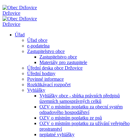
Držovice
Držovice
Úřad
Úřad obce
e-podatelna
Zastupitelstvo obce
Zastupitelstvo obce
Materiály pro zastupitele
Úřední deska obce Držovice
Úřední hodiny
Povinné informace
Rozklikávací rozpočet
Vyhlášky
Vyhlášky obce - sbírka právních předpisů
územních samosprávných celků
OZV o místním poplatku za obecní systém
odpadového hospodářství
OZV o místním poplatku ze psů
OZV o místním poplatku za užívání veřejného
prostranství
neplatné vyhlášky