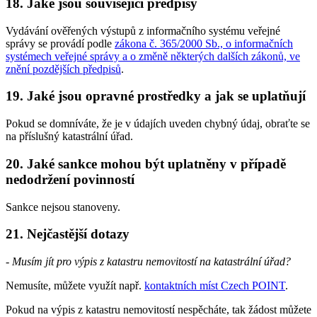
18. Jaké jsou související předpisy
Vydávání ověřených výstupů z informačního systému veřejné
správy se provádí podle
zákona č. 365/2000 Sb., o informačních
systémech veřejné správy a o změně některých dalších zákonů, ve
znění pozdějších předpisů
.
19. Jaké jsou opravné prostředky a jak se uplatňují
Pokud se domníváte, že je v údajích uveden chybný údaj, obraťte se
na příslušný katastrální úřad.
20. Jaké sankce mohou být uplatněny v případě
nedodržení povinností
Sankce nejsou stanoveny.
21. Nejčastější dotazy
- Musím jít pro výpis z katastru nemovitostí na katastrální úřad?
Nemusíte, můžete využít např.
kontaktních míst Czech POINT
.
Pokud na výpis z katastru nemovitostí nespěcháte, tak žádost můžete