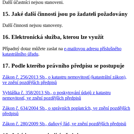
Další účastníci nejsou stanoveni.
15. Jaké další činnosti jsou po žadateli požadovány
Další činnosti nejsou stanoveny.
16. Elektronická služba, kterou lze využít
Případný dotaz můžete zaslat na
e-mailovou adresu příslušného
katastrálního úřadu
.
17. Podle kterého právního předpisu se postupuje
Zákon č. 256/2013 Sb., o katastru nemovitostí (katastrální zákon),
ve znění pozdějších předpisů
Vyhláška č. 358/2013 Sb., o poskytování údajů z katastru
nemovitostí, ve znění pozdějších předpisů
Zákon č. 634/2004 Sb., o správních poplatcích, ve znění pozdějších
předpisů
Zákon č. 280/2009 Sb., daňový řád, ve znění pozdějších předpisů