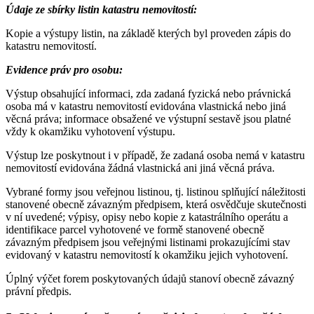
Údaje ze sbírky listin katastru nemovitostí:
Kopie a výstupy listin, na základě kterých byl proveden zápis do
katastru nemovitostí.
Evidence práv pro osobu:
Výstup obsahující informaci, zda zadaná fyzická nebo právnická
osoba má v katastru nemovitostí evidována vlastnická nebo jiná
věcná práva; informace obsažené ve výstupní sestavě jsou platné
vždy k okamžiku vyhotovení výstupu.
Výstup lze poskytnout i v případě, že zadaná osoba nemá v katastru
nemovitostí evidována žádná vlastnická ani jiná věcná práva.
Vybrané formy jsou veřejnou listinou, tj. listinou splňující náležitosti
stanovené obecně závazným předpisem, která osvědčuje skutečnosti
v ní uvedené; výpisy, opisy nebo kopie z katastrálního operátu a
identifikace parcel vyhotovené ve formě stanovené obecně
závazným předpisem jsou veřejnými listinami prokazujícími stav
evidovaný v katastru nemovitostí k okamžiku jejich vyhotovení.
Úplný výčet forem poskytovaných údajů stanoví obecně závazný
právní předpis.