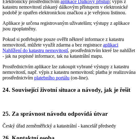
Elektronicky prostřednictvím
aplikace Dálkový přístup
; výpis z
katastru nemovitostí získaný dálkovým přístupem v elektronické
podobě je opatřen elektronickou značkou a je veřejnou listinou.
Aplikace je určena registrovaným uživatelům; výstupy z aplikace
jsou zpoplatněny.
Pokud si potřebujete pouze ověřit některé informace z katastru
nemovitostí, můžete využít zdarma a bez registrace
aplikaci
Nahlížení do katastru nemovitostí
, prostřednictvím které lze nahlížet
- jak na popisné informace, tak na katastrální mapu.
Prostřednictvím aplikace lze zakoupit vybrané výstupy z katastru
nemovitostí, např. výpis z katastru nemovitostí; platba je realizována
prostřednictvím
platebního portálu
(on-line).
24. Související životní situace a návody, jak je řešit
25. Za správnost návodu odpovídá útvar
Český úřad zeměměřický a katastrální - kancelář předsedy
26. Kontaktní osoba