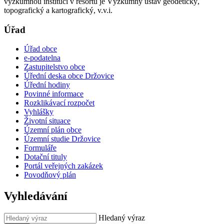
výzkumnou institucí v resortu je Výzkumný ústav geodetický,
topografický a kartografický, v.v.i.
Úřad
Úřad obce
e-podatelna
Zastupitelstvo obce
Úřední deska obce Držovice
Úřední hodiny
Povinné informace
Rozklikávací rozpočet
Vyhlášky
Životní situace
Územní plán obce
Územní studie Držovice
Formuláře
Dotační tituly
Portál veřejných zakázek
Povodňový plán
Vyhledávání
Hledaný výraz