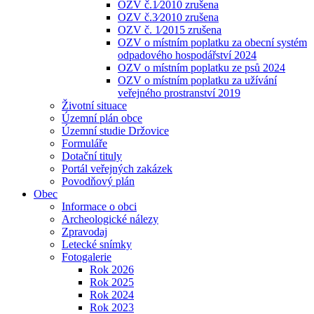
OZV č.1⁄2010 zrušena
OZV č.3⁄2010 zrušena
OZV č. 1⁄2015 zrušena
OZV o místním poplatku za obecní systém
odpadového hospodářství 2024
OZV o místním poplatku ze psů 2024
OZV o místním poplatku za užívání
veřejného prostranství 2019
Životní situace
Územní plán obce
Územní studie Držovice
Formuláře
Dotační tituly
Portál veřejných zakázek
Povodňový plán
Obec
Informace o obci
Archeologické nálezy
Zpravodaj
Letecké snímky
Fotogalerie
Rok 2026
Rok 2025
Rok 2024
Rok 2023