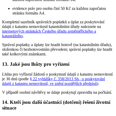
evidence práv pro osobu činí 50 Kč za každou započatou
stránku formátu A4.
Kompletní sazebník správních poplatků a úplat za poskytování
údajů z katastru nemovitostí katastrálními úřady naleznete na
internetových stránkách Českého úřadu zeměměřického a
katastrálního
.
Správní poplatky a úplaty lze hradit hotově (na katastrálním úřadu),
složenkou či bezhotovostním převodem; správní poplatky lze hradit
také kolkovými známkami.
13. Jaké jsou lhůty pro vyřízení
Lhůta pro vyřízení žádostí o poskytnutí údajů z katastru nemovitostí
je 30 dnů (podle
§ 22 vyhlášky č. 358/2013 Sb., o poskytování
údajů z katastru nemovitostí, ve znění pozdějších předpisů
).
V případě osobní návštěvy se údaje poskytují zpravidla na počkání.
14. Kteří jsou další účastníci (dotčení) řešení životní
situace